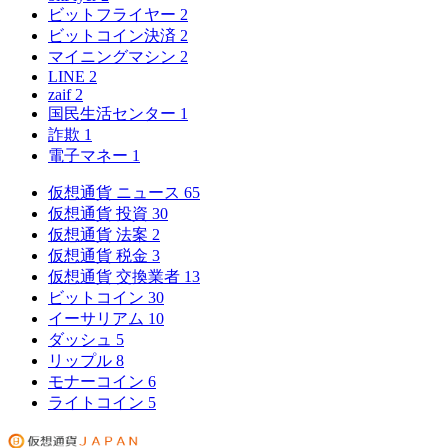
ビットフライヤー
2
ビットコイン決済
2
マイニングマシン
2
LINE
2
zaif
2
国民生活センター
1
詐欺
1
電子マネー
1
仮想通貨 ニュース
65
仮想通貨 投資
30
仮想通貨 法案
2
仮想通貨 税金
3
仮想通貨 交換業者
13
ビットコイン
30
イーサリアム
10
ダッシュ
5
リップル
8
モナーコイン
6
ライトコイン
5