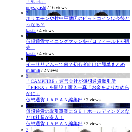
「Slack」
noys-yoshi
/
16 views
2
ホリエモンや竹中平蔵氏のビットコインは今後ど
うなる？
kasi2
/
4 views
3
仮想通貨マイニングマシンをゼロフィールドが販
売！
kasi2
/
4 views
4
イーサリアムって何？初心者向けに簡単まとめ
milimili
/
2 views
5
「CAMPFIRE」運営会社が仮想通貨取引所
「FIREX」を開設！家入一真「お金をよりなめら
かに」
仮想通貨ＪＡＰＡＮ編集部
/
2 views
6
仮想通貨の取引事業にＳＢＩホールディングスな
ど10社超が参入！
仮想通貨ＪＡＰＡＮ編集部
/
2 views
7