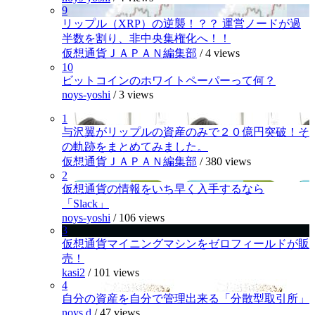
9
リップル（XRP）の逆襲！？？ 運営ノードが過
半数を割り、非中央集権化へ！！
仮想通貨ＪＡＰＡＮ編集部
/
4 views
10
ビットコインのホワイトペーパーって何？
noys-yoshi
/
3 views
1
与沢翼がリップルの資産のみで２０億円突破！そ
の軌跡をまとめてみました。
仮想通貨ＪＡＰＡＮ編集部
/
380 views
2
仮想通貨の情報をいち早く入手するなら
「Slack」
noys-yoshi
/
106 views
3
仮想通貨マイニングマシンをゼロフィールドが販
売！
kasi2
/
101 views
4
自分の資産を自分で管理出来る「分散型取引所」
noys.d
/
47 views