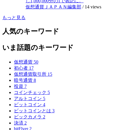
し1,000,000分の1で表記に。
仮想通貨ＪＡＰＡＮ編集部
/
14 views
もっと見る
人気のキーワード
いま話題のキーワード
仮想通貨
50
初心者
17
仮想通貨取引所
15
暗号通貨
8
投資
7
コインチェック
5
アルトコイン
5
ビットコイン
4
ビットコインとは
3
ビックカメラ
2
決済
2
bitFlyer
2