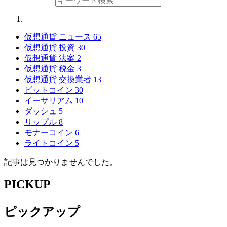
仮想通貨 ニュース
65
仮想通貨 投資
30
仮想通貨 法案
2
仮想通貨 税金
3
仮想通貨 交換業者
13
ビットコイン
30
イーサリアム
10
ダッシュ
5
リップル
8
モナーコイン
6
ライトコイン
5
記事は見つかりませんでした。
PICKUP
ピックアップ