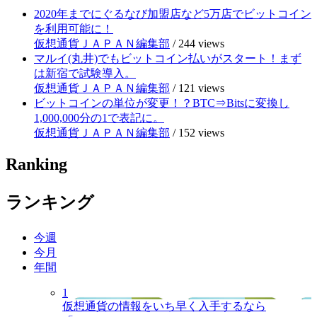
2020年までにぐるなび加盟店など5万店でビットコイン
を利用可能に！
仮想通貨ＪＡＰＡＮ編集部
/
244 views
マルイ(丸井)でもビットコイン払いがスタート！まず
は新宿で試験導入。
仮想通貨ＪＡＰＡＮ編集部
/
121 views
ビットコインの単位が変更！？BTC⇒Bitsに変換し
1,000,000分の1で表記に。
仮想通貨ＪＡＰＡＮ編集部
/
152 views
Ranking
ランキング
今週
今月
年間
1
仮想通貨の情報をいち早く入手するなら