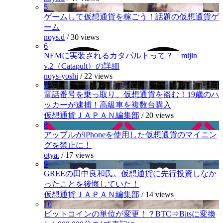
5
ゲームして仮想通貨を稼ごう！話題の仮想通貨ゲ
ーム
noys.d
/
30 views
6
NEMに実装されるカタパルトって？「mijin
v.2（Catapult）の詳細
noys-yoshi
/
22 views
7
電話番号を乗っ取り、仮想通貨を盗む！19歳のハ
ッカーが逮捕！高級車を複数台購入
仮想通貨ＪＡＰＡＮ編集部
/
20 views
8
アップルがiPhoneを使用した仮想通貨のマイニン
グを禁止に！
otya.
/
17 views
9
GREEの田中良和氏。仮想通貨に先行投資しなか
ったことを後悔していた！
仮想通貨ＪＡＰＡＮ編集部
/
14 views
10
ビットコインの単位が変更！？BTC⇒Bitsに変換