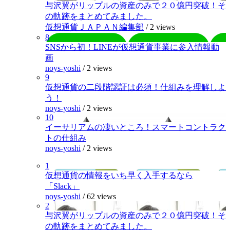
与沢翼がリップルの資産のみで２０億円突破！そ
の軌跡をまとめてみました。
仮想通貨ＪＡＰＡＮ編集部
/
2 views
8
SNSから初！LINEが仮想通貨事業に参入情報動
画
noys-yoshi
/
2 views
9
仮想通貨の二段階認証は必須！仕組みを理解しよ
う！
noys-yoshi
/
2 views
10
イーサリアムの凄いところ！スマートコントラク
トの仕組み
noys-yoshi
/
2 views
1
仮想通貨の情報をいち早く入手するなら
「Slack」
noys-yoshi
/
62 views
2
与沢翼がリップルの資産のみで２０億円突破！そ
の軌跡をまとめてみました。