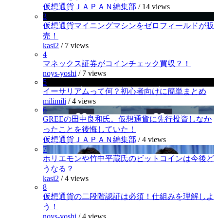
仮想通貨ＪＡＰＡＮ編集部
/
14 views
3
仮想通貨マイニングマシンをゼロフィールドが販
売！
kasi2
/
7 views
4
マネックス証券がコインチェック買収？！
noys-yoshi
/
7 views
5
イーサリアムって何？初心者向けに簡単まとめ
milimili
/
4 views
6
GREEの田中良和氏。仮想通貨に先行投資しなか
ったことを後悔していた！
仮想通貨ＪＡＰＡＮ編集部
/
4 views
7
ホリエモンや竹中平蔵氏のビットコインは今後ど
うなる？
kasi2
/
4 views
8
仮想通貨の二段階認証は必須！仕組みを理解しよ
う！
noys-yoshi
/
4 views