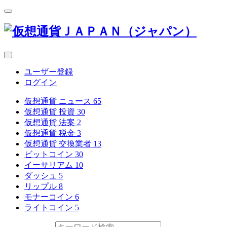
ユーザー登録
ログイン
仮想通貨 ニュース
65
仮想通貨 投資
30
仮想通貨 法案
2
仮想通貨 税金
3
仮想通貨 交換業者
13
ビットコイン
30
イーサリアム
10
ダッシュ
5
リップル
8
モナーコイン
6
ライトコイン
5