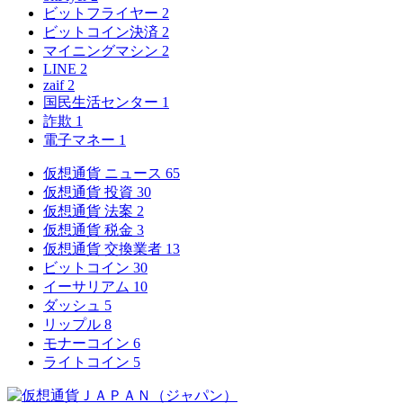
ビットフライヤー
2
ビットコイン決済
2
マイニングマシン
2
LINE
2
zaif
2
国民生活センター
1
詐欺
1
電子マネー
1
仮想通貨 ニュース
65
仮想通貨 投資
30
仮想通貨 法案
2
仮想通貨 税金
3
仮想通貨 交換業者
13
ビットコイン
30
イーサリアム
10
ダッシュ
5
リップル
8
モナーコイン
6
ライトコイン
5