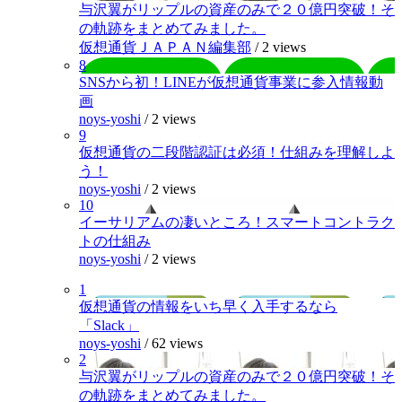
与沢翼がリップルの資産のみで２０億円突破！そ
の軌跡をまとめてみました。
仮想通貨ＪＡＰＡＮ編集部
/
2 views
8
SNSから初！LINEが仮想通貨事業に参入情報動
画
noys-yoshi
/
2 views
9
仮想通貨の二段階認証は必須！仕組みを理解しよ
う！
noys-yoshi
/
2 views
10
イーサリアムの凄いところ！スマートコントラク
トの仕組み
noys-yoshi
/
2 views
1
仮想通貨の情報をいち早く入手するなら
「Slack」
noys-yoshi
/
62 views
2
与沢翼がリップルの資産のみで２０億円突破！そ
の軌跡をまとめてみました。