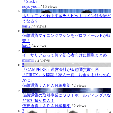
「Slack」
noys-yoshi
/
16 views
2
ホリエモンや竹中平蔵氏のビットコインは今後ど
うなる？
kasi2
/
4 views
3
仮想通貨マイニングマシンをゼロフィールドが販
売！
kasi2
/
4 views
4
イーサリアムって何？初心者向けに簡単まとめ
milimili
/
2 views
5
「CAMPFIRE」運営会社が仮想通貨取引所
「FIREX」を開設！家入一真「お金をよりなめら
かに」
仮想通貨ＪＡＰＡＮ編集部
/
2 views
6
仮想通貨の取引事業にＳＢＩホールディングスな
ど10社超が参入！
仮想通貨ＪＡＰＡＮ編集部
/
2 views
7