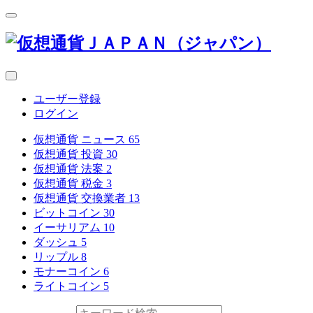
ユーザー登録
ログイン
仮想通貨 ニュース
65
仮想通貨 投資
30
仮想通貨 法案
2
仮想通貨 税金
3
仮想通貨 交換業者
13
ビットコイン
30
イーサリアム
10
ダッシュ
5
リップル
8
モナーコイン
6
ライトコイン
5