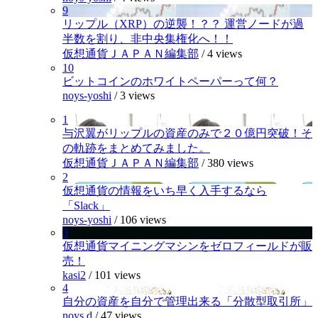
9
リップル（XRP）の逆襲！？？ 運営ノードが過
半数を割り、非中央集権化へ！！
仮想通貨ＪＡＰＡＮ編集部
/
4 views
10
ビットコインのホワイトペーパーって何？
noys-yoshi
/
3 views
1
与沢翼がリップルの資産のみで２０億円突破！そ
の軌跡をまとめてみました。
仮想通貨ＪＡＰＡＮ編集部
/
380 views
2
仮想通貨の情報をいち早く入手するなら
「Slack」
noys-yoshi
/
106 views
3
仮想通貨マイニングマシンをゼロフィールドが販
売！
kasi2
/
101 views
4
自分の資産を自分で管理出来る「分散型取引所」
noys.d
/
47 views