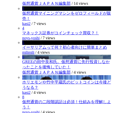
仮想通貨ＪＡＰＡＮ編集部
/
14 views
3
仮想通貨マイニングマシンをゼロフィールドが販
売！
kasi2
/
7 views
4
マネックス証券がコインチェック買収？！
noys-yoshi
/
7 views
5
イーサリアムって何？初心者向けに簡単まとめ
milimili
/
4 views
6
GREEの田中良和氏。仮想通貨に先行投資しなか
ったことを後悔していた！
仮想通貨ＪＡＰＡＮ編集部
/
4 views
7
ホリエモンや竹中平蔵氏のビットコインは今後ど
うなる？
kasi2
/
4 views
8
仮想通貨の二段階認証は必須！仕組みを理解しよ
う！
noys-yoshi
/
4 views