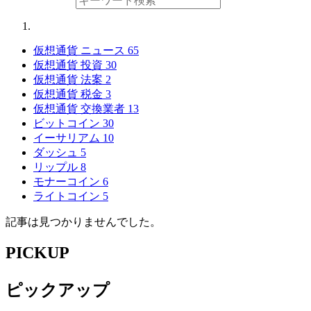
仮想通貨 ニュース
65
仮想通貨 投資
30
仮想通貨 法案
2
仮想通貨 税金
3
仮想通貨 交換業者
13
ビットコイン
30
イーサリアム
10
ダッシュ
5
リップル
8
モナーコイン
6
ライトコイン
5
記事は見つかりませんでした。
PICKUP
ピックアップ