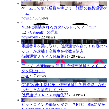
5
ゲームして仮想通貨を稼ごう！話題の仮想通貨ゲ
ーム
noys.d
/
30 views
6
NEMに実装されるカタパルトって？「mijin
v.2（Catapult）の詳細
noys-yoshi
/
22 views
7
電話番号を乗っ取り、仮想通貨を盗む！19歳のハ
ッカーが逮捕！高級車を複数台購入
仮想通貨ＪＡＰＡＮ編集部
/
20 views
8
アップルがiPhoneを使用した仮想通貨のマイニン
グを禁止に！
otya.
/
17 views
9
GREEの田中良和氏。仮想通貨に先行投資しなか
ったことを後悔していた！
仮想通貨ＪＡＰＡＮ編集部
/
14 views
10
ビットコインの単位が変更！？BTC⇒Bitsに変換