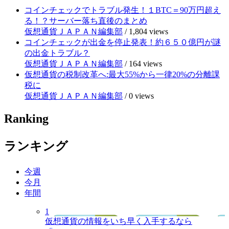
コインチェックでトラブル発生！１BTC＝90万円超え
る！？サーバー落ち直後のまとめ
仮想通貨ＪＡＰＡＮ編集部
/
1,804 views
コインチェックが出金を停止発表！約６５０億円が謎
の出金トラブル？
仮想通貨ＪＡＰＡＮ編集部
/
164 views
仮想通貨の税制改革へ:最大55%から一律20%の分離課
税に
仮想通貨ＪＡＰＡＮ編集部
/
0 views
Ranking
ランキング
今週
今月
年間
1
仮想通貨の情報をいち早く入手するなら