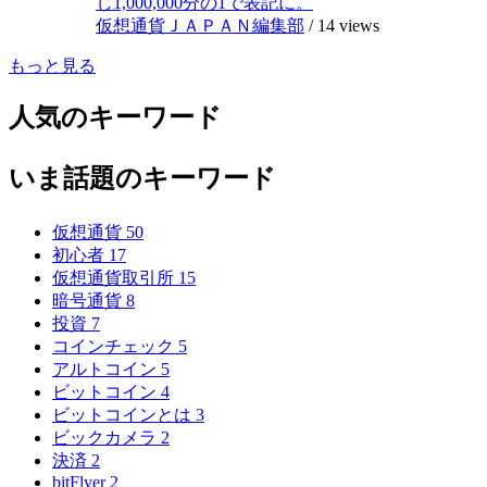
し1,000,000分の1で表記に。
仮想通貨ＪＡＰＡＮ編集部
/
14 views
もっと見る
人気のキーワード
いま話題のキーワード
仮想通貨
50
初心者
17
仮想通貨取引所
15
暗号通貨
8
投資
7
コインチェック
5
アルトコイン
5
ビットコイン
4
ビットコインとは
3
ビックカメラ
2
決済
2
bitFlyer
2