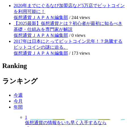
2020年までにぐるなび加盟店など5万店でビットコイン
を利用可能に！
仮想通貨ＪＡＰＡＮ編集部
/
244 views
【2025最新】仮想通貨とは？初心者が最初に知るべき
基礎・仕組みを専門家が解説
仮想通貨ＪＡＰＡＮ編集部
/
0 views
2017年は日本にとってビットコイン元年！？急騰する
ビットコインの謎に迫る。
仮想通貨ＪＡＰＡＮ編集部
/
173 views
Ranking
ランキング
今週
今月
年間
1
仮想通貨の情報をいち早く入手するなら