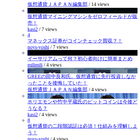
仮想通貨ＪＡＰＡＮ編集部
/
14 views
3
仮想通貨マイニングマシンをゼロフィールドが販
売！
kasi2
/
7 views
4
マネックス証券がコインチェック買収？！
noys-yoshi
/
7 views
5
イーサリアムって何？初心者向けに簡単まとめ
milimili
/
4 views
6
GREEの田中良和氏。仮想通貨に先行投資しなか
ったことを後悔していた！
仮想通貨ＪＡＰＡＮ編集部
/
4 views
7
ホリエモンや竹中平蔵氏のビットコインは今後ど
うなる？
kasi2
/
4 views
8
仮想通貨の二段階認証は必須！仕組みを理解しよ
う！
noys-yoshi
/
4 views