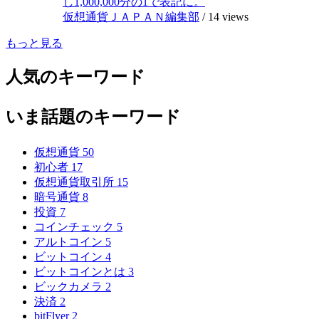
し1,000,000分の1で表記に。
仮想通貨ＪＡＰＡＮ編集部
/
14 views
もっと見る
人気のキーワード
いま話題のキーワード
仮想通貨
50
初心者
17
仮想通貨取引所
15
暗号通貨
8
投資
7
コインチェック
5
アルトコイン
5
ビットコイン
4
ビットコインとは
3
ビックカメラ
2
決済
2
bitFlyer
2