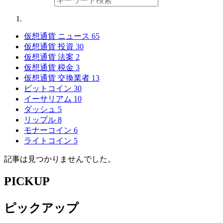
仮想通貨 ニュース
65
仮想通貨 投資
30
仮想通貨 法案
2
仮想通貨 税金
3
仮想通貨 交換業者
13
ビットコイン
30
イーサリアム
10
ダッシュ
5
リップル
8
モナーコイン
6
ライトコイン
5
記事は見つかりませんでした。
PICKUP
ピックアップ