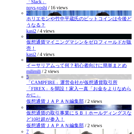
「Slack」
noys-yoshi
/
16 views
2
ホリエモンや竹中平蔵氏のビットコインは今後ど
うなる？
kasi2
/
4 views
3
仮想通貨マイニングマシンをゼロフィールドが販
売！
kasi2
/
4 views
4
イーサリアムって何？初心者向けに簡単まとめ
milimili
/
2 views
5
「CAMPFIRE」運営会社が仮想通貨取引所
「FIREX」を開設！家入一真「お金をよりなめら
かに」
仮想通貨ＪＡＰＡＮ編集部
/
2 views
6
仮想通貨の取引事業にＳＢＩホールディングスな
ど10社超が参入！
仮想通貨ＪＡＰＡＮ編集部
/
2 views
7