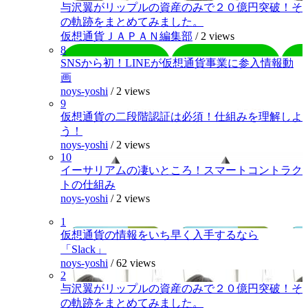
与沢翼がリップルの資産のみで２０億円突破！そ
の軌跡をまとめてみました。
仮想通貨ＪＡＰＡＮ編集部
/
2 views
8
SNSから初！LINEが仮想通貨事業に参入情報動
画
noys-yoshi
/
2 views
9
仮想通貨の二段階認証は必須！仕組みを理解しよ
う！
noys-yoshi
/
2 views
10
イーサリアムの凄いところ！スマートコントラク
トの仕組み
noys-yoshi
/
2 views
1
仮想通貨の情報をいち早く入手するなら
「Slack」
noys-yoshi
/
62 views
2
与沢翼がリップルの資産のみで２０億円突破！そ
の軌跡をまとめてみました。