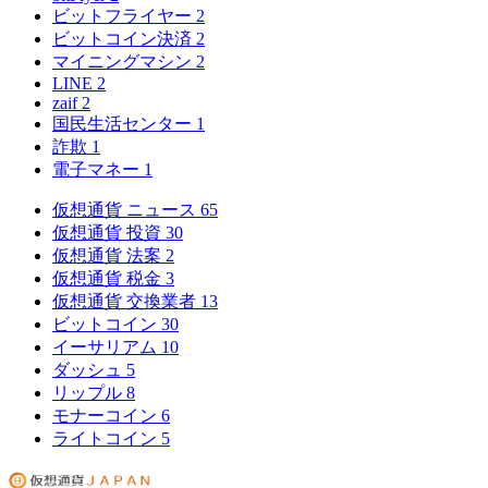
ビットフライヤー
2
ビットコイン決済
2
マイニングマシン
2
LINE
2
zaif
2
国民生活センター
1
詐欺
1
電子マネー
1
仮想通貨 ニュース
65
仮想通貨 投資
30
仮想通貨 法案
2
仮想通貨 税金
3
仮想通貨 交換業者
13
ビットコイン
30
イーサリアム
10
ダッシュ
5
リップル
8
モナーコイン
6
ライトコイン
5