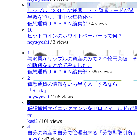
9
リップル（XRP）の逆襲！？？ 運営ノードが過
半数を割り、非中央集権化へ！！
仮想通貨ＪＡＰＡＮ編集部
/
4 views
10
ビットコインのホワイトペーパーって何？
noys-yoshi
/
3 views
1
与沢翼がリップルの資産のみで２０億円突破！そ
の軌跡をまとめてみました。
仮想通貨ＪＡＰＡＮ編集部
/
380 views
2
仮想通貨の情報をいち早く入手するなら
「Slack」
noys-yoshi
/
106 views
3
仮想通貨マイニングマシンをゼロフィールドが販
売！
kasi2
/
101 views
4
自分の資産を自分で管理出来る「分散型取引所」
noys.d
/
47 views