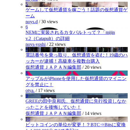
5
ゲームして仮想通貨を稼ごう！話題の仮想通貨ゲ
ーム
noys.d
/
30 views
6
NEMに実装されるカタパルトって？「mijin
v.2（Catapult）の詳細
noys-yoshi
/
22 views
7
電話番号を乗っ取り、仮想通貨を盗む！19歳のハ
ッカーが逮捕！高級車を複数台購入
仮想通貨ＪＡＰＡＮ編集部
/
20 views
8
アップルがiPhoneを使用した仮想通貨のマイニン
グを禁止に！
otya.
/
17 views
9
GREEの田中良和氏。仮想通貨に先行投資しなか
ったことを後悔していた！
仮想通貨ＪＡＰＡＮ編集部
/
14 views
10
ビットコインの単位が変更！？BTC⇒Bitsに変換