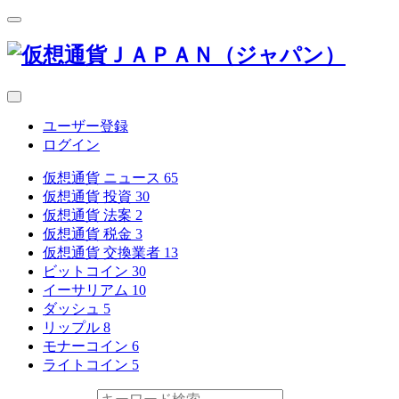
ユーザー登録
ログイン
仮想通貨 ニュース
65
仮想通貨 投資
30
仮想通貨 法案
2
仮想通貨 税金
3
仮想通貨 交換業者
13
ビットコイン
30
イーサリアム
10
ダッシュ
5
リップル
8
モナーコイン
6
ライトコイン
5