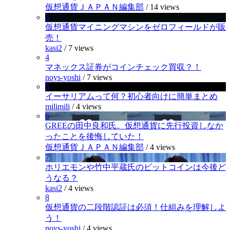
仮想通貨ＪＡＰＡＮ編集部
/
14 views
3
仮想通貨マイニングマシンをゼロフィールドが販
売！
kasi2
/
7 views
4
マネックス証券がコインチェック買収？！
noys-yoshi
/
7 views
5
イーサリアムって何？初心者向けに簡単まとめ
milimili
/
4 views
6
GREEの田中良和氏。仮想通貨に先行投資しなか
ったことを後悔していた！
仮想通貨ＪＡＰＡＮ編集部
/
4 views
7
ホリエモンや竹中平蔵氏のビットコインは今後ど
うなる？
kasi2
/
4 views
8
仮想通貨の二段階認証は必須！仕組みを理解しよ
う！
noys-yoshi
/
4 views