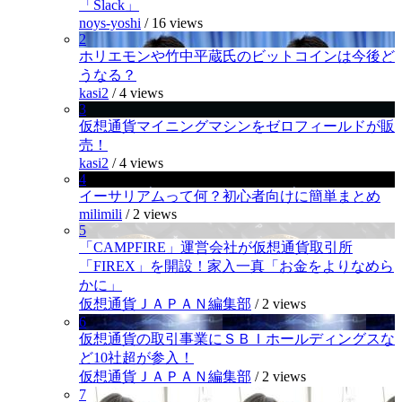
「Slack」
noys-yoshi
/
16 views
2
ホリエモンや竹中平蔵氏のビットコインは今後ど
うなる？
kasi2
/
4 views
3
仮想通貨マイニングマシンをゼロフィールドが販
売！
kasi2
/
4 views
4
イーサリアムって何？初心者向けに簡単まとめ
milimili
/
2 views
5
「CAMPFIRE」運営会社が仮想通貨取引所
「FIREX」を開設！家入一真「お金をよりなめら
かに」
仮想通貨ＪＡＰＡＮ編集部
/
2 views
6
仮想通貨の取引事業にＳＢＩホールディングスな
ど10社超が参入！
仮想通貨ＪＡＰＡＮ編集部
/
2 views
7