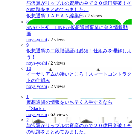
与沢翼がリップルの資産のみで２０億円突破！そ
の軌跡をまとめてみました。
仮想通貨ＪＡＰＡＮ編集部
/
2 views
8
SNSから初！LINEが仮想通貨事業に参入情報動
画
noys-yoshi
/
2 views
9
仮想通貨の二段階認証は必須！仕組みを理解しよ
う！
noys-yoshi
/
2 views
10
イーサリアムの凄いところ！スマートコントラク
トの仕組み
noys-yoshi
/
2 views
1
仮想通貨の情報をいち早く入手するなら
「Slack」
noys-yoshi
/
62 views
2
与沢翼がリップルの資産のみで２０億円突破！そ
の軌跡をまとめてみました。