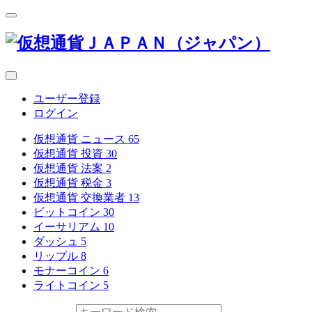
ユーザー登録
ログイン
仮想通貨 ニュース
65
仮想通貨 投資
30
仮想通貨 法案
2
仮想通貨 税金
3
仮想通貨 交換業者
13
ビットコイン
30
イーサリアム
10
ダッシュ
5
リップル
8
モナーコイン
6
ライトコイン
5