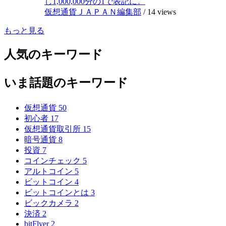
し1,000,000分の1で表記に。
仮想通貨ＪＡＰＡＮ編集部
/
14 views
もっと見る
人気のキーワード
いま話題のキーワード
仮想通貨
50
初心者
17
仮想通貨取引所
15
暗号通貨
8
投資
7
コインチェック
5
アルトコイン
5
ビットコイン
4
ビットコインとは
3
ビックカメラ
2
決済
2
bitFlyer
2