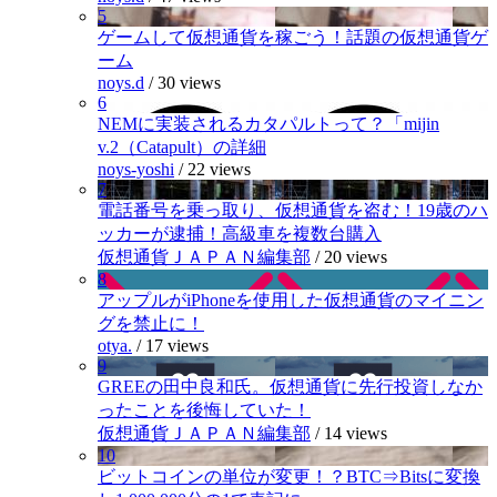
5
ゲームして仮想通貨を稼ごう！話題の仮想通貨ゲ
ーム
noys.d
/
30 views
6
NEMに実装されるカタパルトって？「mijin
v.2（Catapult）の詳細
noys-yoshi
/
22 views
7
電話番号を乗っ取り、仮想通貨を盗む！19歳のハ
ッカーが逮捕！高級車を複数台購入
仮想通貨ＪＡＰＡＮ編集部
/
20 views
8
アップルがiPhoneを使用した仮想通貨のマイニン
グを禁止に！
otya.
/
17 views
9
GREEの田中良和氏。仮想通貨に先行投資しなか
ったことを後悔していた！
仮想通貨ＪＡＰＡＮ編集部
/
14 views
10
ビットコインの単位が変更！？BTC⇒Bitsに変換