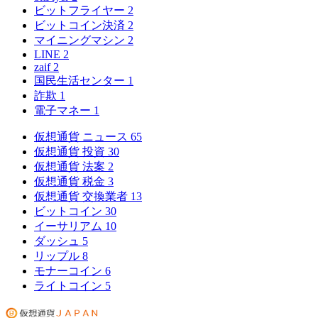
ビットフライヤー
2
ビットコイン決済
2
マイニングマシン
2
LINE
2
zaif
2
国民生活センター
1
詐欺
1
電子マネー
1
仮想通貨 ニュース
65
仮想通貨 投資
30
仮想通貨 法案
2
仮想通貨 税金
3
仮想通貨 交換業者
13
ビットコイン
30
イーサリアム
10
ダッシュ
5
リップル
8
モナーコイン
6
ライトコイン
5