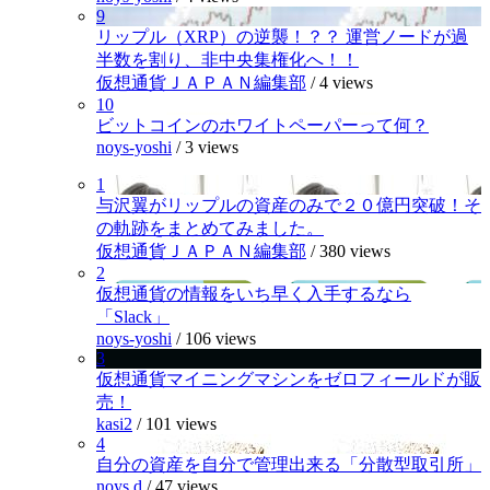
9
リップル（XRP）の逆襲！？？ 運営ノードが過
半数を割り、非中央集権化へ！！
仮想通貨ＪＡＰＡＮ編集部
/
4 views
10
ビットコインのホワイトペーパーって何？
noys-yoshi
/
3 views
1
与沢翼がリップルの資産のみで２０億円突破！そ
の軌跡をまとめてみました。
仮想通貨ＪＡＰＡＮ編集部
/
380 views
2
仮想通貨の情報をいち早く入手するなら
「Slack」
noys-yoshi
/
106 views
3
仮想通貨マイニングマシンをゼロフィールドが販
売！
kasi2
/
101 views
4
自分の資産を自分で管理出来る「分散型取引所」
noys.d
/
47 views