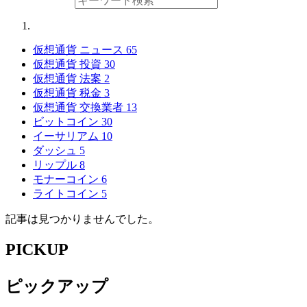
仮想通貨 ニュース
65
仮想通貨 投資
30
仮想通貨 法案
2
仮想通貨 税金
3
仮想通貨 交換業者
13
ビットコイン
30
イーサリアム
10
ダッシュ
5
リップル
8
モナーコイン
6
ライトコイン
5
記事は見つかりませんでした。
PICKUP
ピックアップ