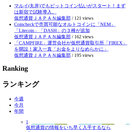
マルイ(丸井)でもビットコイン払いがスタート！まず
は新宿で試験導入。
仮想通貨ＪＡＰＡＮ編集部
/
121 views
Coincheckで売買可能なオルトコインに「NEM」
「Litecoin」「DASH」の３種が追加
仮想通貨ＪＡＰＡＮ編集部
/
162 views
「CAMPFIRE」運営会社が仮想通貨取引所「FIREX」
を開設！家入一真「お金をよりなめらかに」
仮想通貨ＪＡＰＡＮ編集部
/
195 views
Ranking
ランキング
今週
今月
年間
1
仮想通貨の情報をいち早く入手するなら