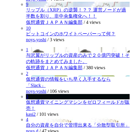
9
リップル（XRP）の逆襲！？？ 運営ノードが過
半数を割り、非中央集権化へ！！
仮想通貨ＪＡＰＡＮ編集部
/
4 views
10
ビットコインのホワイトペーパーって何？
noys-yoshi
/
3 views
1
与沢翼がリップルの資産のみで２０億円突破！そ
の軌跡をまとめてみました。
仮想通貨ＪＡＰＡＮ編集部
/
380 views
2
仮想通貨の情報をいち早く入手するなら
「Slack」
noys-yoshi
/
106 views
3
仮想通貨マイニングマシンをゼロフィールドが販
売！
kasi2
/
101 views
4
自分の資産を自分で管理出来る「分散型取引所」
noys.d
/
47 views