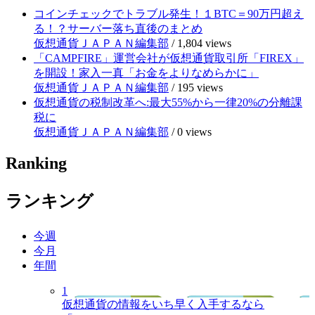
コインチェックでトラブル発生！１BTC＝90万円超え
る！？サーバー落ち直後のまとめ
仮想通貨ＪＡＰＡＮ編集部
/
1,804 views
「CAMPFIRE」運営会社が仮想通貨取引所「FIREX」
を開設！家入一真「お金をよりなめらかに」
仮想通貨ＪＡＰＡＮ編集部
/
195 views
仮想通貨の税制改革へ:最大55%から一律20%の分離課
税に
仮想通貨ＪＡＰＡＮ編集部
/
0 views
Ranking
ランキング
今週
今月
年間
1
仮想通貨の情報をいち早く入手するなら