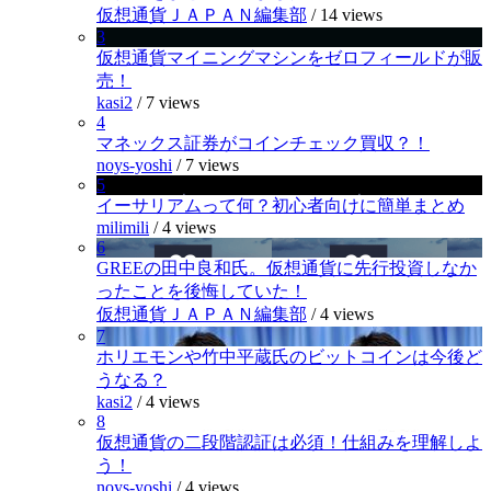
仮想通貨ＪＡＰＡＮ編集部
/
14 views
3
仮想通貨マイニングマシンをゼロフィールドが販
売！
kasi2
/
7 views
4
マネックス証券がコインチェック買収？！
noys-yoshi
/
7 views
5
イーサリアムって何？初心者向けに簡単まとめ
milimili
/
4 views
6
GREEの田中良和氏。仮想通貨に先行投資しなか
ったことを後悔していた！
仮想通貨ＪＡＰＡＮ編集部
/
4 views
7
ホリエモンや竹中平蔵氏のビットコインは今後ど
うなる？
kasi2
/
4 views
8
仮想通貨の二段階認証は必須！仕組みを理解しよ
う！
noys-yoshi
/
4 views