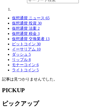
仮想通貨 ニュース
65
仮想通貨 投資
30
仮想通貨 法案
2
仮想通貨 税金
3
仮想通貨 交換業者
13
ビットコイン
30
イーサリアム
10
ダッシュ
5
リップル
8
モナーコイン
6
ライトコイン
5
記事は見つかりませんでした。
PICKUP
ピックアップ