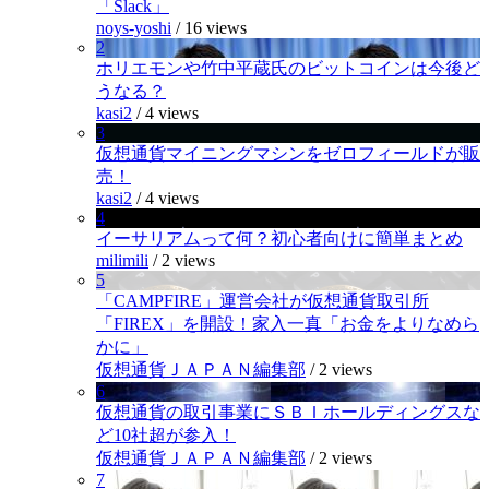
「Slack」
noys-yoshi
/
16 views
2
ホリエモンや竹中平蔵氏のビットコインは今後ど
うなる？
kasi2
/
4 views
3
仮想通貨マイニングマシンをゼロフィールドが販
売！
kasi2
/
4 views
4
イーサリアムって何？初心者向けに簡単まとめ
milimili
/
2 views
5
「CAMPFIRE」運営会社が仮想通貨取引所
「FIREX」を開設！家入一真「お金をよりなめら
かに」
仮想通貨ＪＡＰＡＮ編集部
/
2 views
6
仮想通貨の取引事業にＳＢＩホールディングスな
ど10社超が参入！
仮想通貨ＪＡＰＡＮ編集部
/
2 views
7