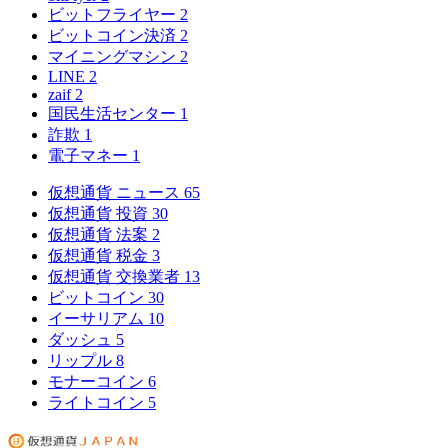
ビットフライヤー
2
ビットコイン決済
2
マイニングマシン
2
LINE
2
zaif
2
国民生活センター
1
詐欺
1
電子マネー
1
仮想通貨 ニュース
65
仮想通貨 投資
30
仮想通貨 法案
2
仮想通貨 税金
3
仮想通貨 交換業者
13
ビットコイン
30
イーサリアム
10
ダッシュ
5
リップル
8
モナーコイン
6
ライトコイン
5