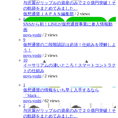
与沢翼がリップルの資産のみで２０億円突破！そ
の軌跡をまとめてみました。
仮想通貨ＪＡＰＡＮ編集部
/
2 views
8
SNSから初！LINEが仮想通貨事業に参入情報動
画
noys-yoshi
/
2 views
9
仮想通貨の二段階認証は必須！仕組みを理解しよ
う！
noys-yoshi
/
2 views
10
イーサリアムの凄いところ！スマートコントラク
トの仕組み
noys-yoshi
/
2 views
1
仮想通貨の情報をいち早く入手するなら
「Slack」
noys-yoshi
/
62 views
2
与沢翼がリップルの資産のみで２０億円突破！そ
の軌跡をまとめてみました。