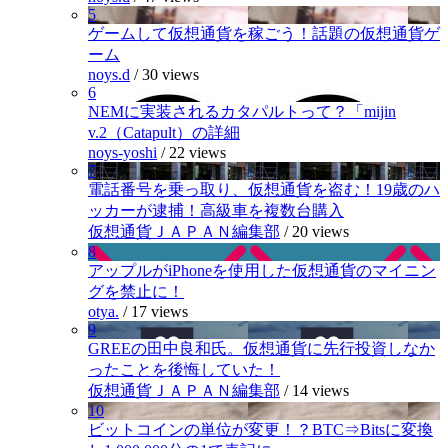
5
ゲームして仮想通貨を稼ごう！話題の仮想通貨ゲ
ーム
noys.d
/
30 views
6
NEMに実装されるカタパルトって？「mijin
v.2（Catapult）の詳細
noys-yoshi
/
22 views
7
電話番号を乗っ取り、仮想通貨を盗む！19歳のハ
ッカーが逮捕！高級車を複数台購入
仮想通貨ＪＡＰＡＮ編集部
/
20 views
8
アップルがiPhoneを使用した仮想通貨のマイニン
グを禁止に！
otya.
/
17 views
9
GREEの田中良和氏。仮想通貨に先行投資しなか
ったことを後悔していた！
仮想通貨ＪＡＰＡＮ編集部
/
14 views
10
ビットコインの単位が変更！？BTC⇒Bitsに変換