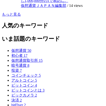
し1,000,000分の1で表記に。
仮想通貨ＪＡＰＡＮ編集部
/
14 views
もっと見る
人気のキーワード
いま話題のキーワード
仮想通貨
50
初心者
17
仮想通貨取引所
15
暗号通貨
8
投資
7
コインチェック
5
アルトコイン
5
ビットコイン
4
ビットコインとは
3
ビックカメラ
2
決済
2
bitFlyer
2