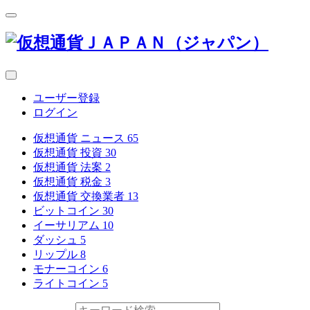
ユーザー登録
ログイン
仮想通貨 ニュース
65
仮想通貨 投資
30
仮想通貨 法案
2
仮想通貨 税金
3
仮想通貨 交換業者
13
ビットコイン
30
イーサリアム
10
ダッシュ
5
リップル
8
モナーコイン
6
ライトコイン
5