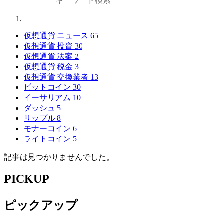
仮想通貨 ニュース
65
仮想通貨 投資
30
仮想通貨 法案
2
仮想通貨 税金
3
仮想通貨 交換業者
13
ビットコイン
30
イーサリアム
10
ダッシュ
5
リップル
8
モナーコイン
6
ライトコイン
5
記事は見つかりませんでした。
PICKUP
ピックアップ