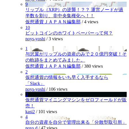
9
リップル（XRP）の逆襲！？？ 運営ノードが過
半数を割り、非中央集権化へ！！
仮想通貨ＪＡＰＡＮ編集部
/
4 views
10
ビットコインのホワイトペーパーって何？
noys-yoshi
/
3 views
1
与沢翼がリップルの資産のみで２０億円突破！そ
の軌跡をまとめてみました。
仮想通貨ＪＡＰＡＮ編集部
/
380 views
2
仮想通貨の情報をいち早く入手するなら
「Slack」
noys-yoshi
/
106 views
3
仮想通貨マイニングマシンをゼロフィールドが販
売！
kasi2
/
101 views
4
自分の資産を自分で管理出来る「分散型取引所」
noys.d
/
47 views