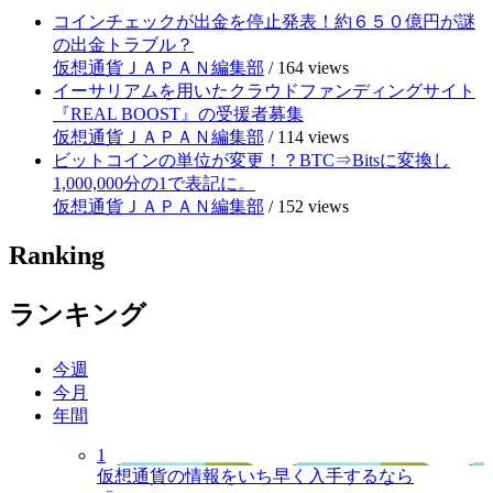
コインチェックが出金を停止発表！約６５０億円が謎
の出金トラブル？
仮想通貨ＪＡＰＡＮ編集部
/
164 views
イーサリアムを用いたクラウドファンディングサイト
『REAL BOOST』の受援者募集
仮想通貨ＪＡＰＡＮ編集部
/
114 views
ビットコインの単位が変更！？BTC⇒Bitsに変換し
1,000,000分の1で表記に。
仮想通貨ＪＡＰＡＮ編集部
/
152 views
Ranking
ランキング
今週
今月
年間
1
仮想通貨の情報をいち早く入手するなら