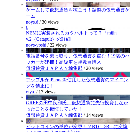
5
ゲームして仮想通貨を稼ごう！話題の仮想通貨ゲ
ーム
noys.d
/
30 views
6
NEMに実装されるカタパルトって？「mijin
v.2（Catapult）の詳細
noys-yoshi
/
22 views
7
電話番号を乗っ取り、仮想通貨を盗む！19歳のハ
ッカーが逮捕！高級車を複数台購入
仮想通貨ＪＡＰＡＮ編集部
/
20 views
8
アップルがiPhoneを使用した仮想通貨のマイニン
グを禁止に！
otya.
/
17 views
9
GREEの田中良和氏。仮想通貨に先行投資しなか
ったことを後悔していた！
仮想通貨ＪＡＰＡＮ編集部
/
14 views
10
ビットコインの単位が変更！？BTC⇒Bitsに変換