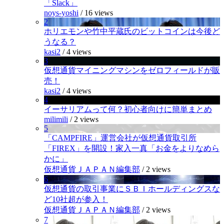
「Slack」
noys-yoshi
/
16 views
2
ホリエモンや竹中平蔵氏のビットコインは今後ど
うなる？
kasi2
/
4 views
3
仮想通貨マイニングマシンをゼロフィールドが販
売！
kasi2
/
4 views
4
イーサリアムって何？初心者向けに簡単まとめ
milimili
/
2 views
5
「CAMPFIRE」運営会社が仮想通貨取引所
「FIREX」を開設！家入一真「お金をよりなめら
かに」
仮想通貨ＪＡＰＡＮ編集部
/
2 views
6
仮想通貨の取引事業にＳＢＩホールディングスな
ど10社超が参入！
仮想通貨ＪＡＰＡＮ編集部
/
2 views
7