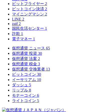
ビットフライヤー
2
ビットコイン決済
2
マイニングマシン
2
LINE
2
zaif
2
国民生活センター
1
詐欺
1
電子マネー
1
仮想通貨 ニュース
65
仮想通貨 投資
30
仮想通貨 法案
2
仮想通貨 税金
3
仮想通貨 交換業者
13
ビットコイン
30
イーサリアム
10
ダッシュ
5
リップル
8
モナーコイン
6
ライトコイン
5