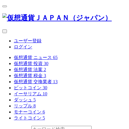
ユーザー登録
ログイン
仮想通貨 ニュース
65
仮想通貨 投資
30
仮想通貨 法案
2
仮想通貨 税金
3
仮想通貨 交換業者
13
ビットコイン
30
イーサリアム
10
ダッシュ
5
リップル
8
モナーコイン
6
ライトコイン
5