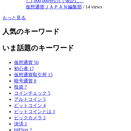
し1,000,000分の1で表記に。
仮想通貨ＪＡＰＡＮ編集部
/
14 views
もっと見る
人気のキーワード
いま話題のキーワード
仮想通貨
50
初心者
17
仮想通貨取引所
15
暗号通貨
8
投資
7
コインチェック
5
アルトコイン
5
ビットコイン
4
ビットコインとは
3
ビックカメラ
2
決済
2
bitFlyer
2