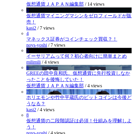
仮想通貨ＪＡＰＡＮ編集部
/
14 views
3
仮想通貨マイニングマシンをゼロフィールドが販
売！
kasi2
/
7 views
4
マネックス証券がコインチェック買収？！
noys-yoshi
/
7 views
5
イーサリアムって何？初心者向けに簡単まとめ
milimili
/
4 views
6
GREEの田中良和氏。仮想通貨に先行投資しなか
ったことを後悔していた！
仮想通貨ＪＡＰＡＮ編集部
/
4 views
7
ホリエモンや竹中平蔵氏のビットコインは今後ど
うなる？
kasi2
/
4 views
8
仮想通貨の二段階認証は必須！仕組みを理解しよ
う！
noys-yoshi
/
4 views