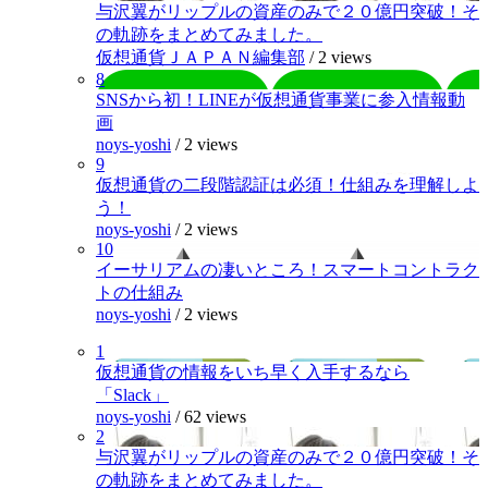
与沢翼がリップルの資産のみで２０億円突破！そ
の軌跡をまとめてみました。
仮想通貨ＪＡＰＡＮ編集部
/
2 views
8
SNSから初！LINEが仮想通貨事業に参入情報動
画
noys-yoshi
/
2 views
9
仮想通貨の二段階認証は必須！仕組みを理解しよ
う！
noys-yoshi
/
2 views
10
イーサリアムの凄いところ！スマートコントラク
トの仕組み
noys-yoshi
/
2 views
1
仮想通貨の情報をいち早く入手するなら
「Slack」
noys-yoshi
/
62 views
2
与沢翼がリップルの資産のみで２０億円突破！そ
の軌跡をまとめてみました。