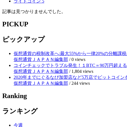
ライトコイン
5
記事は見つかりませんでした。
PICKUP
ピックアップ
仮想通貨の税制改革へ:最大55%から一律20%の分離課税
仮想通貨ＪＡＰＡＮ編集部
/
0 views
コインチェックでトラブル発生！１BTC＝90万円超え
仮想通貨ＪＡＰＡＮ編集部
/
1,804 views
2020年までにぐるなび加盟店など5万店でビットコイ
仮想通貨ＪＡＰＡＮ編集部
/
244 views
Ranking
ランキング
今週