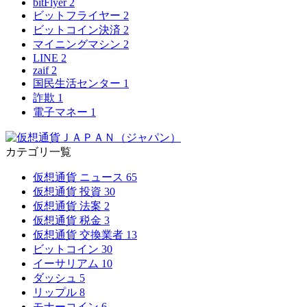
bitFlyer
2
ビットフライヤー
2
ビットコイン決済
2
マイニングマシン
2
LINE
2
zaif
2
国民生活センター
1
詐欺
1
電子マネー
1
カテゴリ一覧
仮想通貨 ニュース
65
仮想通貨 投資
30
仮想通貨 法案
2
仮想通貨 税金
3
仮想通貨 交換業者
13
ビットコイン
30
イーサリアム
10
ダッシュ
5
リップル
8
モナーコイン
6