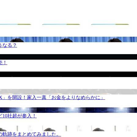
うなる？
売！
REX」を開設！家入一真「お金をよりなめらかに」
10社超が参入！
の軌跡をまとめてみました。