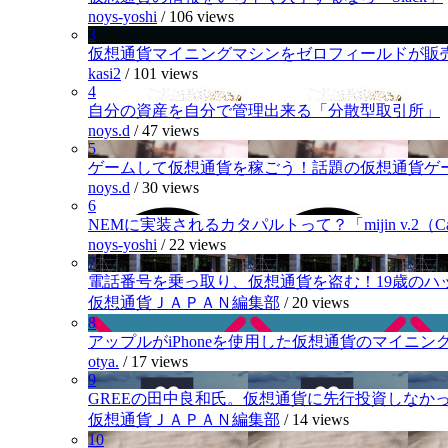
noys-yoshi
/
106 views
3
仮想通貨マイニングマシンをゼロフィールドが販
kasi2
/
101 views
4
自分の資産を自分で管理出来る「分散型取引所」
noys.d
/
47 views
5
ゲームして仮想通貨を稼ごう！話題の仮想通貨ゲ
noys.d
/
30 views
6
NEMに実装されるカタパルトって？「mijin v.2（Cat
noys-yoshi
/
22 views
7
電話番号を乗っ取り、仮想通貨を盗む！19歳のハ
仮想通貨ＪＡＰＡＮ編集部
/
20 views
8
アップルがiPhoneを使用した仮想通貨のマイニン
otya.
/
17 views
9
GREEの田中良和氏。仮想通貨に先行投資しなか
仮想通貨ＪＡＰＡＮ編集部
/
14 views
10