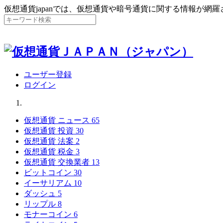
仮想通貨japanでは、仮想通貨や暗号通貨に関する情報が網
ユーザー登録
ログイン
仮想通貨 ニュース
65
仮想通貨 投資
30
仮想通貨 法案
2
仮想通貨 税金
3
仮想通貨 交換業者
13
ビットコイン
30
イーサリアム
10
ダッシュ
5
リップル
8
モナーコイン
6