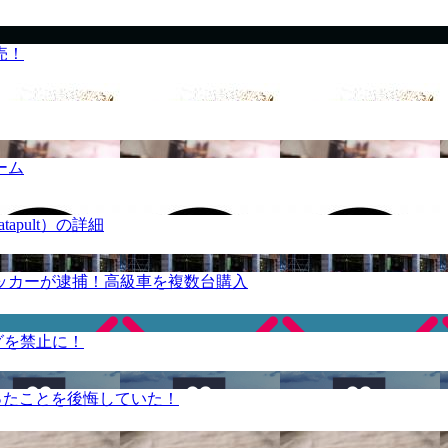
売！
ーム
apult）の詳細
ッカーが逮捕！高級車を複数台購入
グを禁止に！
ったことを後悔していた！