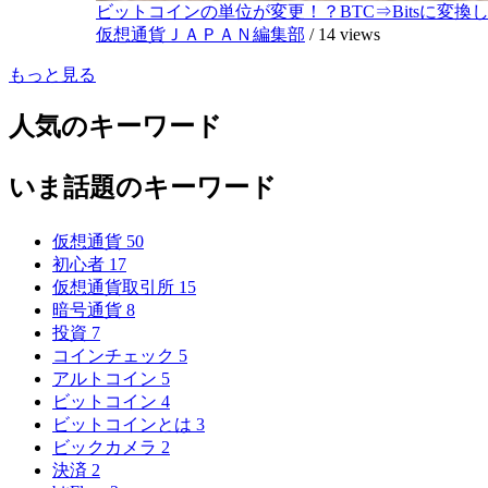
ビットコインの単位が変更！？BTC⇒Bitsに変換し1,
仮想通貨ＪＡＰＡＮ編集部
/
14 views
もっと見る
人気のキーワード
いま話題のキーワード
仮想通貨
50
初心者
17
仮想通貨取引所
15
暗号通貨
8
投資
7
コインチェック
5
アルトコイン
5
ビットコイン
4
ビットコインとは
3
ビックカメラ
2
決済
2