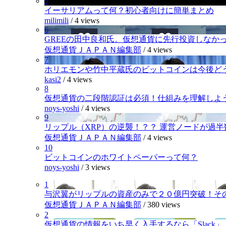
5
イーサリアムって何？初心者向けに簡単まとめ
milimili
/
4 views
6
GREEの田中良和氏。仮想通貨に先行投資しなか
仮想通貨ＪＡＰＡＮ編集部
/
4 views
7
ホリエモンや竹中平蔵氏のビットコインは今後ど
kasi2
/
4 views
8
仮想通貨の二段階認証は必須！仕組みを理解しよ
noys-yoshi
/
4 views
9
リップル（XRP）の逆襲！？？ 運営ノードが過
仮想通貨ＪＡＰＡＮ編集部
/
4 views
10
ビットコインのホワイトペーパーって何？
noys-yoshi
/
3 views
1
与沢翼がリップルの資産のみで２０億円突破！そ
仮想通貨ＪＡＰＡＮ編集部
/
380 views
2
仮想通貨の情報をいち早く入手するなら「Slack」