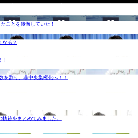
ったことを後悔していた！
うなる？
う！
半数を割り、非中央集権化へ！！
の軌跡をまとめてみました。