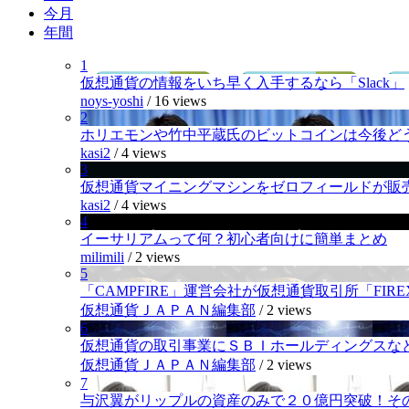
今月
年間
1
仮想通貨の情報をいち早く入手するなら「Slack」
noys-yoshi
/
16 views
2
ホリエモンや竹中平蔵氏のビットコインは今後ど
kasi2
/
4 views
3
仮想通貨マイニングマシンをゼロフィールドが販
kasi2
/
4 views
4
イーサリアムって何？初心者向けに簡単まとめ
milimili
/
2 views
5
「CAMPFIRE」運営会社が仮想通貨取引所「FI
仮想通貨ＪＡＰＡＮ編集部
/
2 views
6
仮想通貨の取引事業にＳＢＩホールディングスなど
仮想通貨ＪＡＰＡＮ編集部
/
2 views
7
与沢翼がリップルの資産のみで２０億円突破！そ