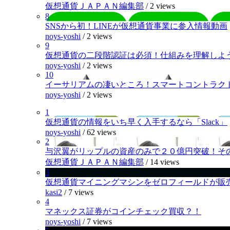
仮想通貨ＪＡＰＡＮ編集部
/
2 views
8
SNSから初！LINEが仮想通貨事業に参入情報動画
noys-yoshi
/
2 views
9
仮想通貨の二段階認証は必須！仕組みを理解しよ
noys-yoshi
/
2 views
10
イーサリアムの凄いところ！スマートコントラク
noys-yoshi
/
2 views
1
仮想通貨の情報をいち早く入手するなら「Slack」
noys-yoshi
/
62 views
2
与沢翼がリップルの資産のみで２０億円突破！そ
仮想通貨ＪＡＰＡＮ編集部
/
14 views
3
仮想通貨マイニングマシンをゼロフィールドが販
kasi2
/
7 views
4
マネックス証券がコインチェック買収？！
noys-yoshi
/
7 views