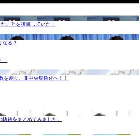
ったことを後悔していた！
うなる？
う！
半数を割り、非中央集権化へ！！
の軌跡をまとめてみました。