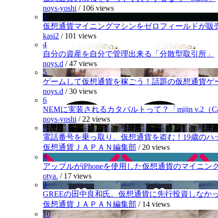
noys-yoshi
/
106 views
3
仮想通貨マイニングマシンをゼロフィールドが販
kasi2
/
101 views
4
自分の資産を自分で管理出来る「分散型取引所」
noys.d
/
47 views
5
ゲームして仮想通貨を稼ごう！話題の仮想通貨ゲ
noys.d
/
30 views
6
NEMに実装されるカタパルトって？「mijin v.2（Cat
noys-yoshi
/
22 views
7
電話番号を乗っ取り、仮想通貨を盗む！19歳のハ
仮想通貨ＪＡＰＡＮ編集部
/
20 views
8
アップルがiPhoneを使用した仮想通貨のマイニン
otya.
/
17 views
9
GREEの田中良和氏。仮想通貨に先行投資しなか
仮想通貨ＪＡＰＡＮ編集部
/
14 views
10