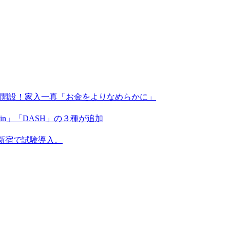
X」を開設！家入一真「お金をよりなめらかに」
coin」「DASH」の３種が追加
新宿で試験導入。