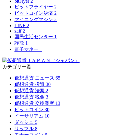
bitFlyer
2
ビットフライヤー
2
ビットコイン決済
2
マイニングマシン
2
LINE
2
zaif
2
国民生活センター
1
詐欺
1
電子マネー
1
カテゴリ一覧
仮想通貨 ニュース
65
仮想通貨 投資
30
仮想通貨 法案
2
仮想通貨 税金
3
仮想通貨 交換業者
13
ビットコイン
30
イーサリアム
10
ダッシュ
5
リップル
8
モナーコイン
6