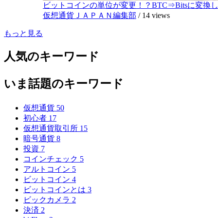
ビットコインの単位が変更！？BTC⇒Bitsに変換し1,
仮想通貨ＪＡＰＡＮ編集部
/
14 views
もっと見る
人気のキーワード
いま話題のキーワード
仮想通貨
50
初心者
17
仮想通貨取引所
15
暗号通貨
8
投資
7
コインチェック
5
アルトコイン
5
ビットコイン
4
ビットコインとは
3
ビックカメラ
2
決済
2