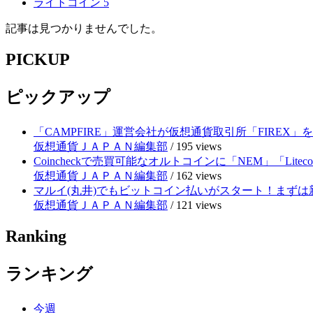
ライトコイン
5
記事は見つかりませんでした。
PICKUP
ピックアップ
「CAMPFIRE」運営会社が仮想通貨取引所「FIRE
仮想通貨ＪＡＰＡＮ編集部
/
195 views
Coincheckで売買可能なオルトコインに「NEM」「Lite
仮想通貨ＪＡＰＡＮ編集部
/
162 views
マルイ(丸井)でもビットコイン払いがスタート！まずは
仮想通貨ＪＡＰＡＮ編集部
/
121 views
Ranking
ランキング
今週