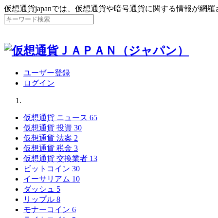
仮想通貨japanでは、仮想通貨や暗号通貨に関する情報が網
ユーザー登録
ログイン
仮想通貨 ニュース
65
仮想通貨 投資
30
仮想通貨 法案
2
仮想通貨 税金
3
仮想通貨 交換業者
13
ビットコイン
30
イーサリアム
10
ダッシュ
5
リップル
8
モナーコイン
6