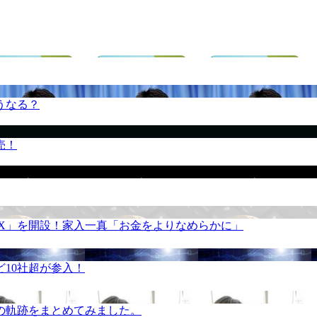
うなる？
売！
REX」を開設！家入一真「お金をよりなめらかに」
10社超が参入！
の軌跡をまとめてみました。