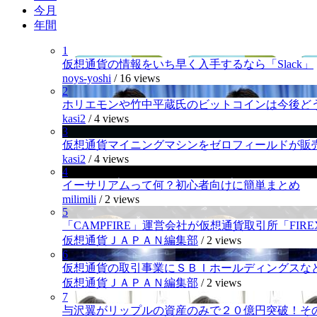
今月
年間
1
仮想通貨の情報をいち早く入手するなら「Slack」
noys-yoshi
/
16 views
2
ホリエモンや竹中平蔵氏のビットコインは今後ど
kasi2
/
4 views
3
仮想通貨マイニングマシンをゼロフィールドが販
kasi2
/
4 views
4
イーサリアムって何？初心者向けに簡単まとめ
milimili
/
2 views
5
「CAMPFIRE」運営会社が仮想通貨取引所「FI
仮想通貨ＪＡＰＡＮ編集部
/
2 views
6
仮想通貨の取引事業にＳＢＩホールディングスなど
仮想通貨ＪＡＰＡＮ編集部
/
2 views
7
与沢翼がリップルの資産のみで２０億円突破！そ