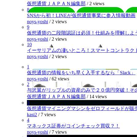
仮想通貨ＪＡＰＡＮ編集部
/
2 views
8
SNSから初！LINEが仮想通貨事業に参入情報動画
noys-yoshi
/
2 views
9
仮想通貨の二段階認証は必須！仕組みを理解しよ
noys-yoshi
/
2 views
10
イーサリアムの凄いところ！スマートコントラク
noys-yoshi
/
2 views
1
仮想通貨の情報をいち早く入手するなら「Slack」
noys-yoshi
/
62 views
2
与沢翼がリップルの資産のみで２０億円突破！そ
仮想通貨ＪＡＰＡＮ編集部
/
14 views
3
仮想通貨マイニングマシンをゼロフィールドが販
kasi2
/
7 views
4
マネックス証券がコインチェック買収？！
noys-yoshi
/
7 views