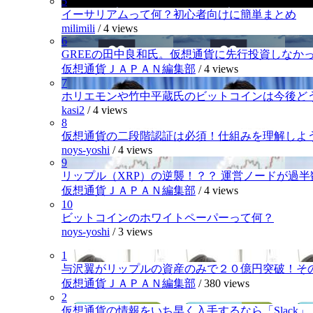
5
イーサリアムって何？初心者向けに簡単まとめ
milimili
/
4 views
6
GREEの田中良和氏。仮想通貨に先行投資しなか
仮想通貨ＪＡＰＡＮ編集部
/
4 views
7
ホリエモンや竹中平蔵氏のビットコインは今後ど
kasi2
/
4 views
8
仮想通貨の二段階認証は必須！仕組みを理解しよ
noys-yoshi
/
4 views
9
リップル（XRP）の逆襲！？？ 運営ノードが過
仮想通貨ＪＡＰＡＮ編集部
/
4 views
10
ビットコインのホワイトペーパーって何？
noys-yoshi
/
3 views
1
与沢翼がリップルの資産のみで２０億円突破！そ
仮想通貨ＪＡＰＡＮ編集部
/
380 views
2
仮想通貨の情報をいち早く入手するなら「Slack」