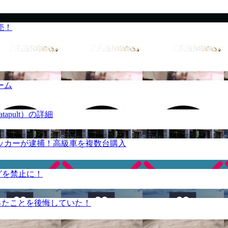
売！
ーム
apult）の詳細
ッカーが逮捕！高級車を複数台購入
グを禁止に！
ったことを後悔していた！