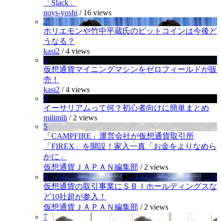
「Slack」
noys-yoshi
/
16 views
2
ホリエモンや竹中平蔵氏のビットコインは今後ど
うなる？
kasi2
/
4 views
3
仮想通貨マイニングマシンをゼロフィールドが販
売！
kasi2
/
4 views
4
イーサリアムって何？初心者向けに簡単まとめ
milimili
/
2 views
5
「CAMPFIRE」運営会社が仮想通貨取引所
「FIREX」を開設！家入一真「お金をよりなめら
かに」
仮想通貨ＪＡＰＡＮ編集部
/
2 views
6
仮想通貨の取引事業にＳＢＩホールディングスな
ど10社超が参入！
仮想通貨ＪＡＰＡＮ編集部
/
2 views
7