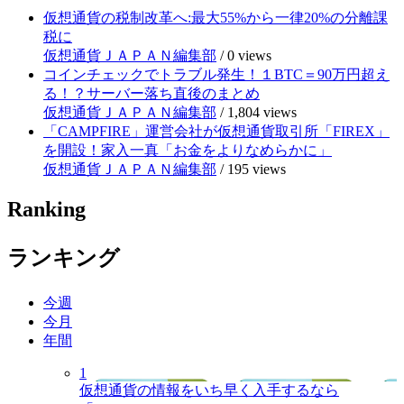
仮想通貨の税制改革へ:最大55%から一律20%の分離課
税に
仮想通貨ＪＡＰＡＮ編集部
/
0 views
コインチェックでトラブル発生！１BTC＝90万円超え
る！？サーバー落ち直後のまとめ
仮想通貨ＪＡＰＡＮ編集部
/
1,804 views
「CAMPFIRE」運営会社が仮想通貨取引所「FIREX」
を開設！家入一真「お金をよりなめらかに」
仮想通貨ＪＡＰＡＮ編集部
/
195 views
Ranking
ランキング
今週
今月
年間
1
仮想通貨の情報をいち早く入手するなら