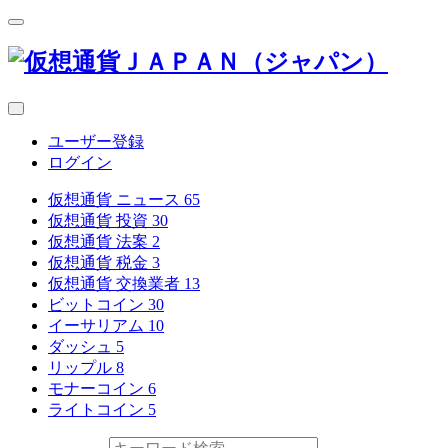
ユーザー登録
ログイン
仮想通貨 ニュース
65
仮想通貨 投資
30
仮想通貨 法案
2
仮想通貨 税金
3
仮想通貨 交換業者
13
ビットコイン
30
イーサリアム
10
ダッシュ
5
リップル
8
モナーコイン
6
ライトコイン
5