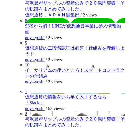
与沢翼がリップルの資産のみで２０億円突破！そ
の軌跡をまとめてみました。
仮想通貨ＪＡＰＡＮ編集部
/
2 views
8
SNSから初！LINEが仮想通貨事業に参入情報動
画
noys-yoshi
/
2 views
9
仮想通貨の二段階認証は必須！仕組みを理解しよ
う！
noys-yoshi
/
2 views
10
イーサリアムの凄いところ！スマートコントラク
トの仕組み
noys-yoshi
/
2 views
1
仮想通貨の情報をいち早く入手するなら
「Slack」
noys-yoshi
/
62 views
2
与沢翼がリップルの資産のみで２０億円突破！そ
の軌跡をまとめてみました。