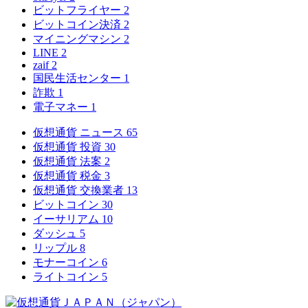
ビットフライヤー
2
ビットコイン決済
2
マイニングマシン
2
LINE
2
zaif
2
国民生活センター
1
詐欺
1
電子マネー
1
仮想通貨 ニュース
65
仮想通貨 投資
30
仮想通貨 法案
2
仮想通貨 税金
3
仮想通貨 交換業者
13
ビットコイン
30
イーサリアム
10
ダッシュ
5
リップル
8
モナーコイン
6
ライトコイン
5