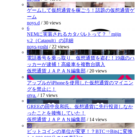
5
ゲームして仮想通貨を稼ごう！話題の仮想通貨ゲ
ーム
noys.d
/
30 views
6
NEMに実装されるカタパルトって？「mijin
v.2（Catapult）の詳細
noys-yoshi
/
22 views
7
電話番号を乗っ取り、仮想通貨を盗む！19歳のハ
ッカーが逮捕！高級車を複数台購入
仮想通貨ＪＡＰＡＮ編集部
/
20 views
8
アップルがiPhoneを使用した仮想通貨のマイニン
グを禁止に！
otya.
/
17 views
9
GREEの田中良和氏。仮想通貨に先行投資しなか
ったことを後悔していた！
仮想通貨ＪＡＰＡＮ編集部
/
14 views
10
ビットコインの単位が変更！？BTC⇒Bitsに変換