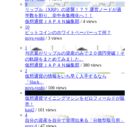
9
リップル（XRP）の逆襲！？？ 運営ノードが過
半数を割り、非中央集権化へ！！
仮想通貨ＪＡＰＡＮ編集部
/
4 views
10
ビットコインのホワイトペーパーって何？
noys-yoshi
/
3 views
1
与沢翼がリップルの資産のみで２０億円突破！そ
の軌跡をまとめてみました。
仮想通貨ＪＡＰＡＮ編集部
/
380 views
2
仮想通貨の情報をいち早く入手するなら
「Slack」
noys-yoshi
/
106 views
3
仮想通貨マイニングマシンをゼロフィールドが販
売！
kasi2
/
101 views
4
自分の資産を自分で管理出来る「分散型取引所」
noys.d
/
47 views