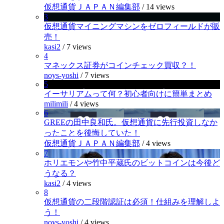
仮想通貨ＪＡＰＡＮ編集部
/
14 views
3
仮想通貨マイニングマシンをゼロフィールドが販
売！
kasi2
/
7 views
4
マネックス証券がコインチェック買収？！
noys-yoshi
/
7 views
5
イーサリアムって何？初心者向けに簡単まとめ
milimili
/
4 views
6
GREEの田中良和氏。仮想通貨に先行投資しなか
ったことを後悔していた！
仮想通貨ＪＡＰＡＮ編集部
/
4 views
7
ホリエモンや竹中平蔵氏のビットコインは今後ど
うなる？
kasi2
/
4 views
8
仮想通貨の二段階認証は必須！仕組みを理解しよ
う！
noys-yoshi
/
4 views