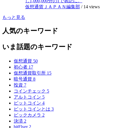
し1,000,000分の1で表記に。
仮想通貨ＪＡＰＡＮ編集部
/
14 views
もっと見る
人気のキーワード
いま話題のキーワード
仮想通貨
50
初心者
17
仮想通貨取引所
15
暗号通貨
8
投資
7
コインチェック
5
アルトコイン
5
ビットコイン
4
ビットコインとは
3
ビックカメラ
2
決済
2
bitFlyer
2