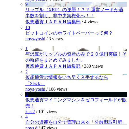
9
リップル（XRP）の逆襲！？？ 運営ノードが過
半数を割り、非中央集権化へ！！
仮想通貨ＪＡＰＡＮ編集部
/
4 views
10
ビットコインのホワイトペーパーって何？
noys-yoshi
/
3 views
1
与沢翼がリップルの資産のみで２０億円突破！そ
の軌跡をまとめてみました。
仮想通貨ＪＡＰＡＮ編集部
/
380 views
2
仮想通貨の情報をいち早く入手するなら
「Slack」
noys-yoshi
/
106 views
3
仮想通貨マイニングマシンをゼロフィールドが販
売！
kasi2
/
101 views
4
自分の資産を自分で管理出来る「分散型取引所」
noys.d
/
47 views