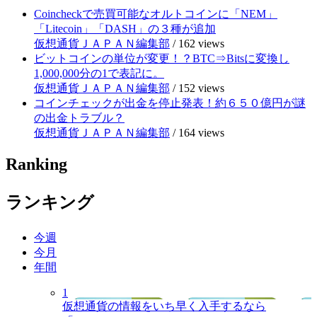
Coincheckで売買可能なオルトコインに「NEM」
「Litecoin」「DASH」の３種が追加
仮想通貨ＪＡＰＡＮ編集部
/
162 views
ビットコインの単位が変更！？BTC⇒Bitsに変換し
1,000,000分の1で表記に。
仮想通貨ＪＡＰＡＮ編集部
/
152 views
コインチェックが出金を停止発表！約６５０億円が謎
の出金トラブル？
仮想通貨ＪＡＰＡＮ編集部
/
164 views
Ranking
ランキング
今週
今月
年間
1
仮想通貨の情報をいち早く入手するなら