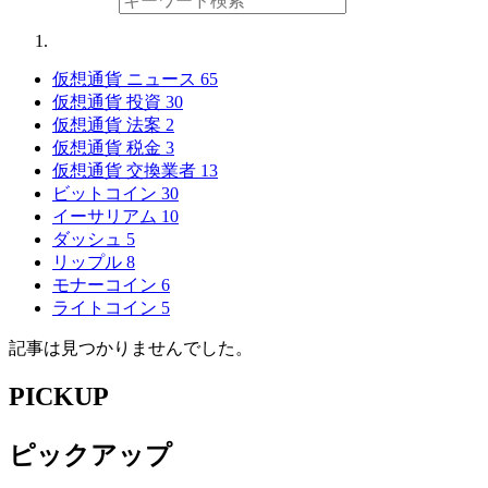
仮想通貨 ニュース
65
仮想通貨 投資
30
仮想通貨 法案
2
仮想通貨 税金
3
仮想通貨 交換業者
13
ビットコイン
30
イーサリアム
10
ダッシュ
5
リップル
8
モナーコイン
6
ライトコイン
5
記事は見つかりませんでした。
PICKUP
ピックアップ