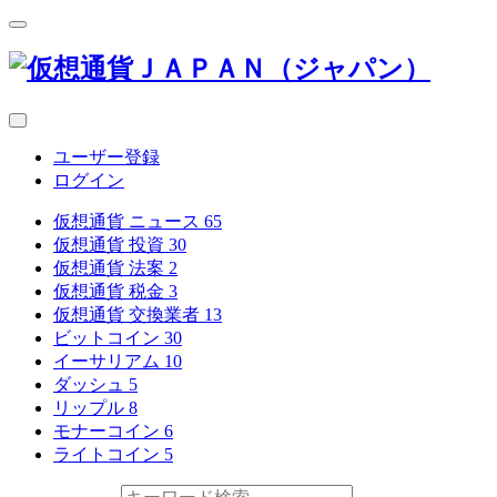
ユーザー登録
ログイン
仮想通貨 ニュース
65
仮想通貨 投資
30
仮想通貨 法案
2
仮想通貨 税金
3
仮想通貨 交換業者
13
ビットコイン
30
イーサリアム
10
ダッシュ
5
リップル
8
モナーコイン
6
ライトコイン
5