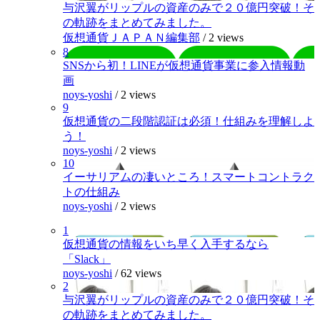
与沢翼がリップルの資産のみで２０億円突破！そ
の軌跡をまとめてみました。
仮想通貨ＪＡＰＡＮ編集部
/
2 views
8
SNSから初！LINEが仮想通貨事業に参入情報動
画
noys-yoshi
/
2 views
9
仮想通貨の二段階認証は必須！仕組みを理解しよ
う！
noys-yoshi
/
2 views
10
イーサリアムの凄いところ！スマートコントラク
トの仕組み
noys-yoshi
/
2 views
1
仮想通貨の情報をいち早く入手するなら
「Slack」
noys-yoshi
/
62 views
2
与沢翼がリップルの資産のみで２０億円突破！そ
の軌跡をまとめてみました。