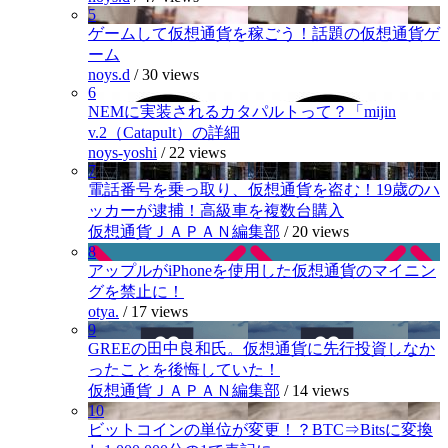
5
ゲームして仮想通貨を稼ごう！話題の仮想通貨ゲ
ーム
noys.d
/
30 views
6
NEMに実装されるカタパルトって？「mijin
v.2（Catapult）の詳細
noys-yoshi
/
22 views
7
電話番号を乗っ取り、仮想通貨を盗む！19歳のハ
ッカーが逮捕！高級車を複数台購入
仮想通貨ＪＡＰＡＮ編集部
/
20 views
8
アップルがiPhoneを使用した仮想通貨のマイニン
グを禁止に！
otya.
/
17 views
9
GREEの田中良和氏。仮想通貨に先行投資しなか
ったことを後悔していた！
仮想通貨ＪＡＰＡＮ編集部
/
14 views
10
ビットコインの単位が変更！？BTC⇒Bitsに変換