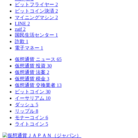
ビットフライヤー
2
ビットコイン決済
2
マイニングマシン
2
LINE
2
zaif
2
国民生活センター
1
詐欺
1
電子マネー
1
仮想通貨 ニュース
65
仮想通貨 投資
30
仮想通貨 法案
2
仮想通貨 税金
3
仮想通貨 交換業者
13
ビットコイン
30
イーサリアム
10
ダッシュ
5
リップル
8
モナーコイン
6
ライトコイン
5