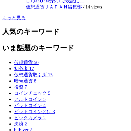
し1,000,000分の1で表記に。
仮想通貨ＪＡＰＡＮ編集部
/
14 views
もっと見る
人気のキーワード
いま話題のキーワード
仮想通貨
50
初心者
17
仮想通貨取引所
15
暗号通貨
8
投資
7
コインチェック
5
アルトコイン
5
ビットコイン
4
ビットコインとは
3
ビックカメラ
2
決済
2
bitFlyer
2