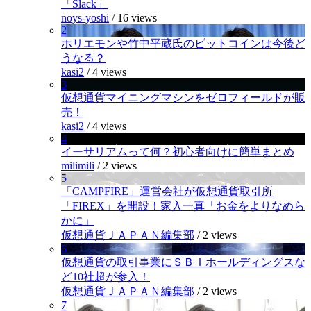
「Slack」
noys-yoshi
/
16 views
2
ホリエモンや竹中平蔵氏のビットコインは今後ど
うなる？
kasi2
/
4 views
3
仮想通貨マイニングマシンをゼロフィールドが販
売！
kasi2
/
4 views
4
イーサリアムって何？初心者向けに簡単まとめ
milimili
/
2 views
5
「CAMPFIRE」運営会社が仮想通貨取引所
「FIREX」を開設！家入一真「お金をよりなめら
かに」
仮想通貨ＪＡＰＡＮ編集部
/
2 views
6
仮想通貨の取引事業にＳＢＩホールディングスな
ど10社超が参入！
仮想通貨ＪＡＰＡＮ編集部
/
2 views
7