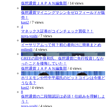
仮想通貨ＪＡＰＡＮ編集部
/
14 views
3
仮想通貨マイニングマシンをゼロフィールドが販
売！
kasi2
/
7 views
4
マネックス証券がコインチェック買収？！
noys-yoshi
/
7 views
5
イーサリアムって何？初心者向けに簡単まとめ
milimili
/
4 views
6
GREEの田中良和氏。仮想通貨に先行投資しなか
ったことを後悔していた！
仮想通貨ＪＡＰＡＮ編集部
/
4 views
7
ホリエモンや竹中平蔵氏のビットコインは今後ど
うなる？
kasi2
/
4 views
8
仮想通貨の二段階認証は必須！仕組みを理解しよ
う！
noys-yoshi
/
4 views