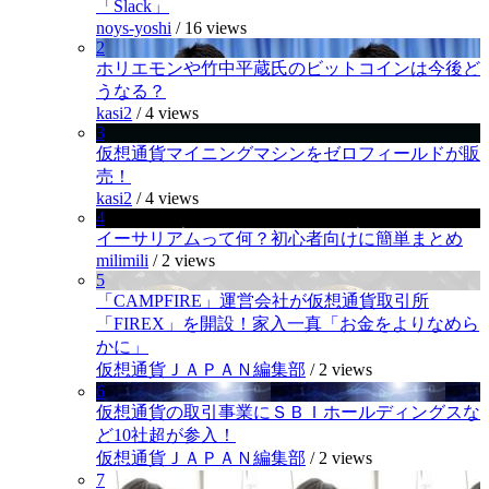
「Slack」
noys-yoshi
/
16 views
2
ホリエモンや竹中平蔵氏のビットコインは今後ど
うなる？
kasi2
/
4 views
3
仮想通貨マイニングマシンをゼロフィールドが販
売！
kasi2
/
4 views
4
イーサリアムって何？初心者向けに簡単まとめ
milimili
/
2 views
5
「CAMPFIRE」運営会社が仮想通貨取引所
「FIREX」を開設！家入一真「お金をよりなめら
かに」
仮想通貨ＪＡＰＡＮ編集部
/
2 views
6
仮想通貨の取引事業にＳＢＩホールディングスな
ど10社超が参入！
仮想通貨ＪＡＰＡＮ編集部
/
2 views
7