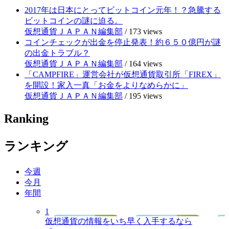
2017年は日本にとってビットコイン元年！？急騰する
ビットコインの謎に迫る。
仮想通貨ＪＡＰＡＮ編集部
/
173 views
コインチェックが出金を停止発表！約６５０億円が謎
の出金トラブル？
仮想通貨ＪＡＰＡＮ編集部
/
164 views
「CAMPFIRE」運営会社が仮想通貨取引所「FIREX」
を開設！家入一真「お金をよりなめらかに」
仮想通貨ＪＡＰＡＮ編集部
/
195 views
Ranking
ランキング
今週
今月
年間
1
仮想通貨の情報をいち早く入手するなら