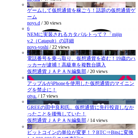
5
ゲームして仮想通貨を稼ごう！話題の仮想通貨ゲ
ーム
noys.d
/
30 views
6
NEMに実装されるカタパルトって？「mijin
v.2（Catapult）の詳細
noys-yoshi
/
22 views
7
電話番号を乗っ取り、仮想通貨を盗む！19歳のハ
ッカーが逮捕！高級車を複数台購入
仮想通貨ＪＡＰＡＮ編集部
/
20 views
8
アップルがiPhoneを使用した仮想通貨のマイニン
グを禁止に！
otya.
/
17 views
9
GREEの田中良和氏。仮想通貨に先行投資しなか
ったことを後悔していた！
仮想通貨ＪＡＰＡＮ編集部
/
14 views
10
ビットコインの単位が変更！？BTC⇒Bitsに変換