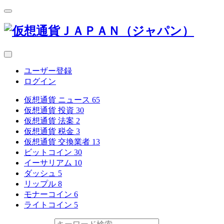
ユーザー登録
ログイン
仮想通貨 ニュース
65
仮想通貨 投資
30
仮想通貨 法案
2
仮想通貨 税金
3
仮想通貨 交換業者
13
ビットコイン
30
イーサリアム
10
ダッシュ
5
リップル
8
モナーコイン
6
ライトコイン
5