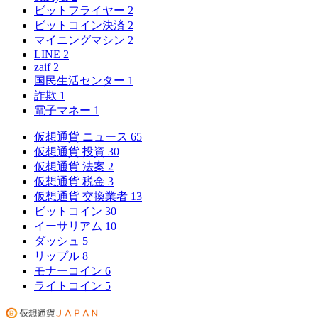
ビットフライヤー
2
ビットコイン決済
2
マイニングマシン
2
LINE
2
zaif
2
国民生活センター
1
詐欺
1
電子マネー
1
仮想通貨 ニュース
65
仮想通貨 投資
30
仮想通貨 法案
2
仮想通貨 税金
3
仮想通貨 交換業者
13
ビットコイン
30
イーサリアム
10
ダッシュ
5
リップル
8
モナーコイン
6
ライトコイン
5