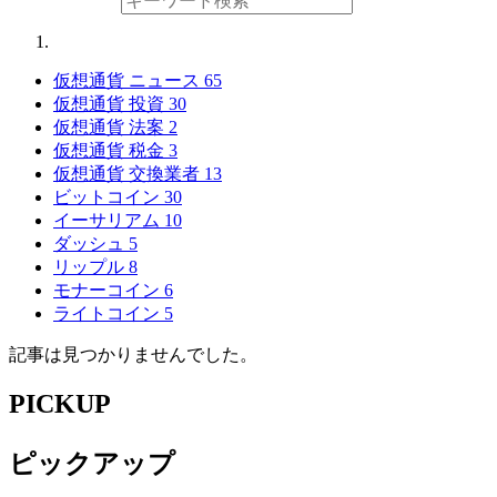
仮想通貨 ニュース
65
仮想通貨 投資
30
仮想通貨 法案
2
仮想通貨 税金
3
仮想通貨 交換業者
13
ビットコイン
30
イーサリアム
10
ダッシュ
5
リップル
8
モナーコイン
6
ライトコイン
5
記事は見つかりませんでした。
PICKUP
ピックアップ