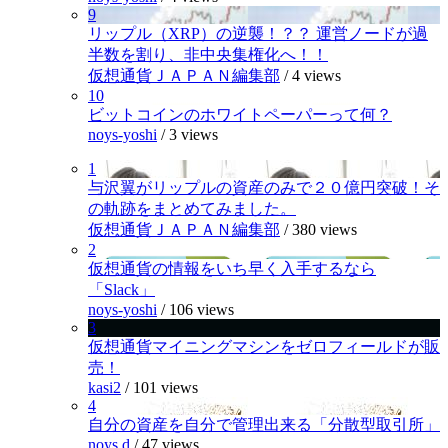
9
リップル（XRP）の逆襲！？？ 運営ノードが過
半数を割り、非中央集権化へ！！
仮想通貨ＪＡＰＡＮ編集部
/
4 views
10
ビットコインのホワイトペーパーって何？
noys-yoshi
/
3 views
1
与沢翼がリップルの資産のみで２０億円突破！そ
の軌跡をまとめてみました。
仮想通貨ＪＡＰＡＮ編集部
/
380 views
2
仮想通貨の情報をいち早く入手するなら
「Slack」
noys-yoshi
/
106 views
3
仮想通貨マイニングマシンをゼロフィールドが販
売！
kasi2
/
101 views
4
自分の資産を自分で管理出来る「分散型取引所」
noys.d
/
47 views