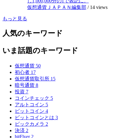
し1,000,000分の1で表記に。
仮想通貨ＪＡＰＡＮ編集部
/
14 views
もっと見る
人気のキーワード
いま話題のキーワード
仮想通貨
50
初心者
17
仮想通貨取引所
15
暗号通貨
8
投資
7
コインチェック
5
アルトコイン
5
ビットコイン
4
ビットコインとは
3
ビックカメラ
2
決済
2
bitFlyer
2