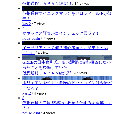
仮想通貨ＪＡＰＡＮ編集部
/
14 views
3
仮想通貨マイニングマシンをゼロフィールドが販
売！
kasi2
/
7 views
4
マネックス証券がコインチェック買収？！
noys-yoshi
/
7 views
5
イーサリアムって何？初心者向けに簡単まとめ
milimili
/
4 views
6
GREEの田中良和氏。仮想通貨に先行投資しなか
ったことを後悔していた！
仮想通貨ＪＡＰＡＮ編集部
/
4 views
7
ホリエモンや竹中平蔵氏のビットコインは今後ど
うなる？
kasi2
/
4 views
8
仮想通貨の二段階認証は必須！仕組みを理解しよ
う！
noys-yoshi
/
4 views