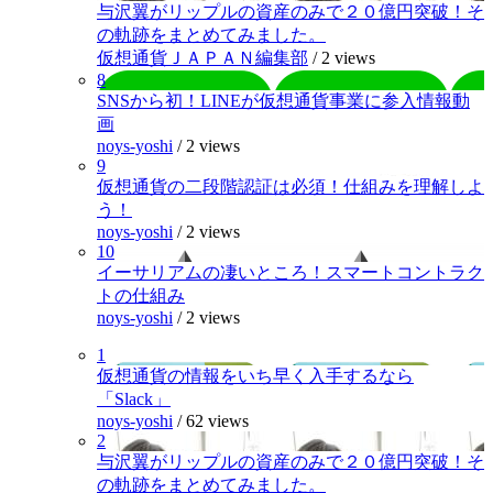
与沢翼がリップルの資産のみで２０億円突破！そ
の軌跡をまとめてみました。
仮想通貨ＪＡＰＡＮ編集部
/
2 views
8
SNSから初！LINEが仮想通貨事業に参入情報動
画
noys-yoshi
/
2 views
9
仮想通貨の二段階認証は必須！仕組みを理解しよ
う！
noys-yoshi
/
2 views
10
イーサリアムの凄いところ！スマートコントラク
トの仕組み
noys-yoshi
/
2 views
1
仮想通貨の情報をいち早く入手するなら
「Slack」
noys-yoshi
/
62 views
2
与沢翼がリップルの資産のみで２０億円突破！そ
の軌跡をまとめてみました。