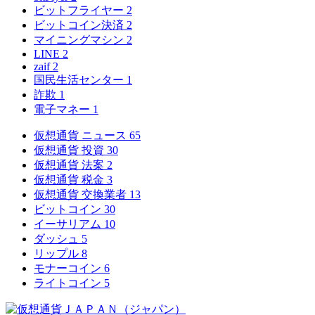
ビットフライヤー
2
ビットコイン決済
2
マイニングマシン
2
LINE
2
zaif
2
国民生活センター
1
詐欺
1
電子マネー
1
仮想通貨 ニュース
65
仮想通貨 投資
30
仮想通貨 法案
2
仮想通貨 税金
3
仮想通貨 交換業者
13
ビットコイン
30
イーサリアム
10
ダッシュ
5
リップル
8
モナーコイン
6
ライトコイン
5