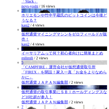
「Slack」
noys-yoshi
/
16 views
2
ホリエモンや竹中平蔵氏のビットコインは今後ど
うなる？
kasi2
/
4 views
3
仮想通貨マイニングマシンをゼロフィールドが販
売！
kasi2
/
4 views
4
イーサリアムって何？初心者向けに簡単まとめ
milimili
/
2 views
5
「CAMPFIRE」運営会社が仮想通貨取引所
「FIREX」を開設！家入一真「お金をよりなめら
かに」
仮想通貨ＪＡＰＡＮ編集部
/
2 views
6
仮想通貨の取引事業にＳＢＩホールディングスな
ど10社超が参入！
仮想通貨ＪＡＰＡＮ編集部
/
2 views
7