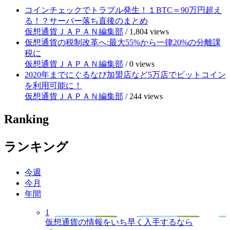
コインチェックでトラブル発生！１BTC＝90万円超え
る！？サーバー落ち直後のまとめ
仮想通貨ＪＡＰＡＮ編集部
/
1,804 views
仮想通貨の税制改革へ:最大55%から一律20%の分離課
税に
仮想通貨ＪＡＰＡＮ編集部
/
0 views
2020年までにぐるなび加盟店など5万店でビットコイン
を利用可能に！
仮想通貨ＪＡＰＡＮ編集部
/
244 views
Ranking
ランキング
今週
今月
年間
1
仮想通貨の情報をいち早く入手するなら