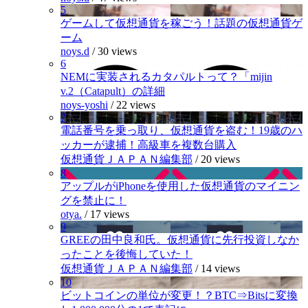
5
ゲームして仮想通貨を稼ごう！話題の仮想通貨ゲ
ーム
noys.d
/
30 views
6
NEMに実装されるカタパルトって？「mijin
v.2（Catapult）の詳細
noys-yoshi
/
22 views
7
電話番号を乗っ取り、仮想通貨を盗む！19歳のハ
ッカーが逮捕！高級車を複数台購入
仮想通貨ＪＡＰＡＮ編集部
/
20 views
8
アップルがiPhoneを使用した仮想通貨のマイニン
グを禁止に！
otya.
/
17 views
9
GREEの田中良和氏。仮想通貨に先行投資しなか
ったことを後悔していた！
仮想通貨ＪＡＰＡＮ編集部
/
14 views
10
ビットコインの単位が変更！？BTC⇒Bitsに変換