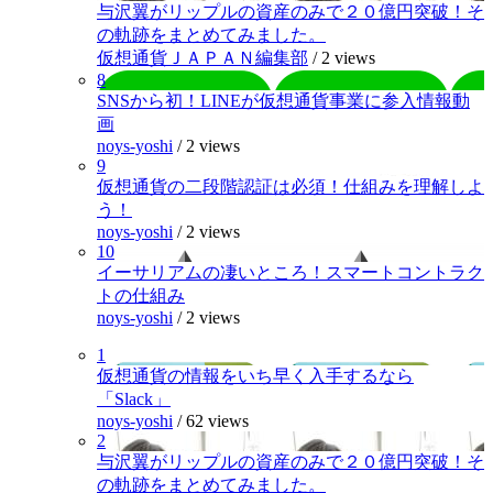
与沢翼がリップルの資産のみで２０億円突破！そ
の軌跡をまとめてみました。
仮想通貨ＪＡＰＡＮ編集部
/
2 views
8
SNSから初！LINEが仮想通貨事業に参入情報動
画
noys-yoshi
/
2 views
9
仮想通貨の二段階認証は必須！仕組みを理解しよ
う！
noys-yoshi
/
2 views
10
イーサリアムの凄いところ！スマートコントラク
トの仕組み
noys-yoshi
/
2 views
1
仮想通貨の情報をいち早く入手するなら
「Slack」
noys-yoshi
/
62 views
2
与沢翼がリップルの資産のみで２０億円突破！そ
の軌跡をまとめてみました。