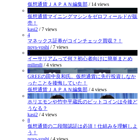
仮想通貨ＪＡＰＡＮ編集部
/
14 views
3
仮想通貨マイニングマシンをゼロフィールドが販
売！
kasi2
/
7 views
4
マネックス証券がコインチェック買収？！
noys-yoshi
/
7 views
5
イーサリアムって何？初心者向けに簡単まとめ
milimili
/
4 views
6
GREEの田中良和氏。仮想通貨に先行投資しなか
ったことを後悔していた！
仮想通貨ＪＡＰＡＮ編集部
/
4 views
7
ホリエモンや竹中平蔵氏のビットコインは今後ど
うなる？
kasi2
/
4 views
8
仮想通貨の二段階認証は必須！仕組みを理解しよ
う！
noys-yoshi
/
4 views