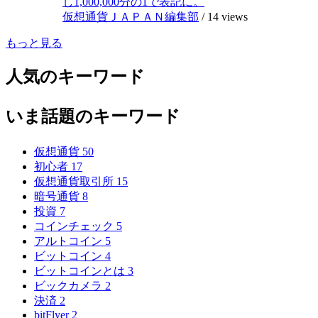
し1,000,000分の1で表記に。
仮想通貨ＪＡＰＡＮ編集部
/
14 views
もっと見る
人気のキーワード
いま話題のキーワード
仮想通貨
50
初心者
17
仮想通貨取引所
15
暗号通貨
8
投資
7
コインチェック
5
アルトコイン
5
ビットコイン
4
ビットコインとは
3
ビックカメラ
2
決済
2
bitFlyer
2