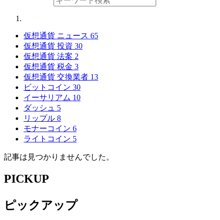
仮想通貨 ニュース
65
仮想通貨 投資
30
仮想通貨 法案
2
仮想通貨 税金
3
仮想通貨 交換業者
13
ビットコイン
30
イーサリアム
10
ダッシュ
5
リップル
8
モナーコイン
6
ライトコイン
5
記事は見つかりませんでした。
PICKUP
ピックアップ