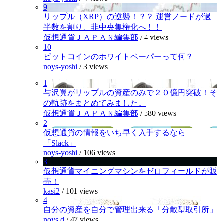
9
リップル（XRP）の逆襲！？？ 運営ノードが過
半数を割り、非中央集権化へ！！
仮想通貨ＪＡＰＡＮ編集部
/
4 views
10
ビットコインのホワイトペーパーって何？
noys-yoshi
/
3 views
1
与沢翼がリップルの資産のみで２０億円突破！そ
の軌跡をまとめてみました。
仮想通貨ＪＡＰＡＮ編集部
/
380 views
2
仮想通貨の情報をいち早く入手するなら
「Slack」
noys-yoshi
/
106 views
3
仮想通貨マイニングマシンをゼロフィールドが販
売！
kasi2
/
101 views
4
自分の資産を自分で管理出来る「分散型取引所」
noys.d
/
47 views