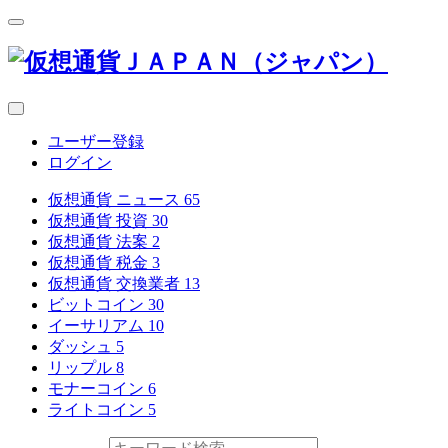
ユーザー登録
ログイン
仮想通貨 ニュース
65
仮想通貨 投資
30
仮想通貨 法案
2
仮想通貨 税金
3
仮想通貨 交換業者
13
ビットコイン
30
イーサリアム
10
ダッシュ
5
リップル
8
モナーコイン
6
ライトコイン
5