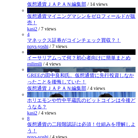
仮想通貨ＪＡＰＡＮ編集部
/
14 views
3
仮想通貨マイニングマシンをゼロフィールドが販
売！
kasi2
/
7 views
4
マネックス証券がコインチェック買収？！
noys-yoshi
/
7 views
5
イーサリアムって何？初心者向けに簡単まとめ
milimili
/
4 views
6
GREEの田中良和氏。仮想通貨に先行投資しなか
ったことを後悔していた！
仮想通貨ＪＡＰＡＮ編集部
/
4 views
7
ホリエモンや竹中平蔵氏のビットコインは今後ど
うなる？
kasi2
/
4 views
8
仮想通貨の二段階認証は必須！仕組みを理解しよ
う！
noys-yoshi
/
4 views