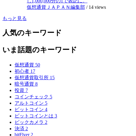
し1,000,000分の1で表記に。
仮想通貨ＪＡＰＡＮ編集部
/
14 views
もっと見る
人気のキーワード
いま話題のキーワード
仮想通貨
50
初心者
17
仮想通貨取引所
15
暗号通貨
8
投資
7
コインチェック
5
アルトコイン
5
ビットコイン
4
ビットコインとは
3
ビックカメラ
2
決済
2
bitFlyer
2