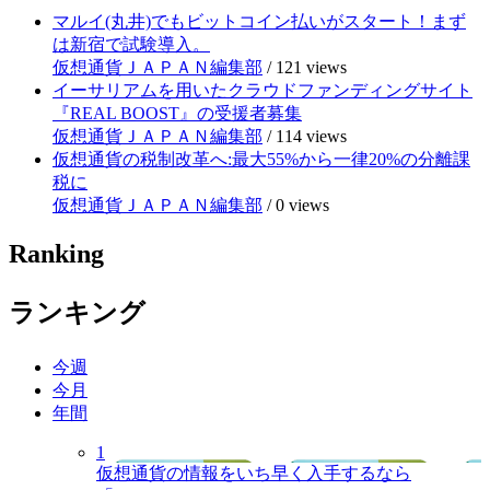
マルイ(丸井)でもビットコイン払いがスタート！まず
は新宿で試験導入。
仮想通貨ＪＡＰＡＮ編集部
/
121 views
イーサリアムを用いたクラウドファンディングサイト
『REAL BOOST』の受援者募集
仮想通貨ＪＡＰＡＮ編集部
/
114 views
仮想通貨の税制改革へ:最大55%から一律20%の分離課
税に
仮想通貨ＪＡＰＡＮ編集部
/
0 views
Ranking
ランキング
今週
今月
年間
1
仮想通貨の情報をいち早く入手するなら