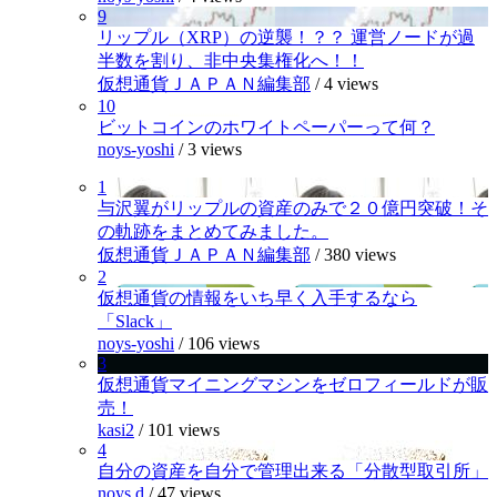
9
リップル（XRP）の逆襲！？？ 運営ノードが過
半数を割り、非中央集権化へ！！
仮想通貨ＪＡＰＡＮ編集部
/
4 views
10
ビットコインのホワイトペーパーって何？
noys-yoshi
/
3 views
1
与沢翼がリップルの資産のみで２０億円突破！そ
の軌跡をまとめてみました。
仮想通貨ＪＡＰＡＮ編集部
/
380 views
2
仮想通貨の情報をいち早く入手するなら
「Slack」
noys-yoshi
/
106 views
3
仮想通貨マイニングマシンをゼロフィールドが販
売！
kasi2
/
101 views
4
自分の資産を自分で管理出来る「分散型取引所」
noys.d
/
47 views