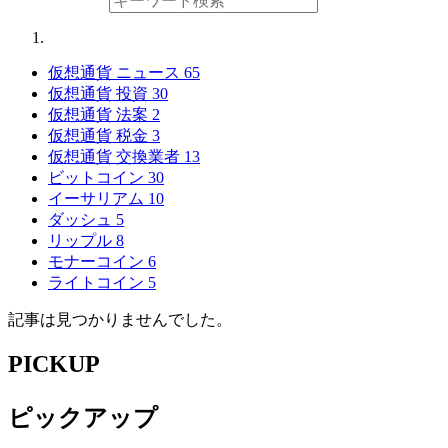
仮想通貨 ニュース
65
仮想通貨 投資
30
仮想通貨 法案
2
仮想通貨 税金
3
仮想通貨 交換業者
13
ビットコイン
30
イーサリアム
10
ダッシュ
5
リップル
8
モナーコイン
6
ライトコイン
5
記事は見つかりませんでした。
PICKUP
ピックアップ