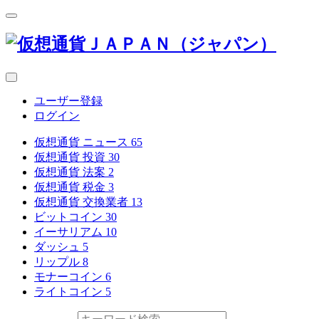
ユーザー登録
ログイン
仮想通貨 ニュース
65
仮想通貨 投資
30
仮想通貨 法案
2
仮想通貨 税金
3
仮想通貨 交換業者
13
ビットコイン
30
イーサリアム
10
ダッシュ
5
リップル
8
モナーコイン
6
ライトコイン
5