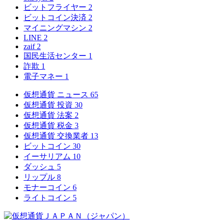
ビットフライヤー
2
ビットコイン決済
2
マイニングマシン
2
LINE
2
zaif
2
国民生活センター
1
詐欺
1
電子マネー
1
仮想通貨 ニュース
65
仮想通貨 投資
30
仮想通貨 法案
2
仮想通貨 税金
3
仮想通貨 交換業者
13
ビットコイン
30
イーサリアム
10
ダッシュ
5
リップル
8
モナーコイン
6
ライトコイン
5