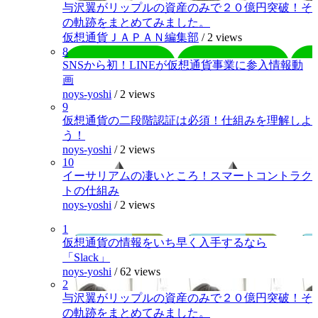
与沢翼がリップルの資産のみで２０億円突破！そ
の軌跡をまとめてみました。
仮想通貨ＪＡＰＡＮ編集部
/
2 views
8
SNSから初！LINEが仮想通貨事業に参入情報動
画
noys-yoshi
/
2 views
9
仮想通貨の二段階認証は必須！仕組みを理解しよ
う！
noys-yoshi
/
2 views
10
イーサリアムの凄いところ！スマートコントラク
トの仕組み
noys-yoshi
/
2 views
1
仮想通貨の情報をいち早く入手するなら
「Slack」
noys-yoshi
/
62 views
2
与沢翼がリップルの資産のみで２０億円突破！そ
の軌跡をまとめてみました。