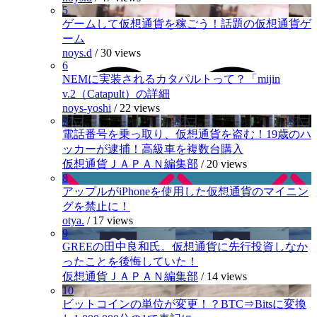
5
ゲームして仮想通貨を稼ごう！話題の仮想通貨ゲ
ーム
noys.d
/
30 views
6
NEMに実装されるカタパルトって？「mijin
v.2（Catapult）の詳細
noys-yoshi
/
22 views
7
電話番号を乗っ取り、仮想通貨を盗む！19歳のハ
ッカーが逮捕！高級車を複数台購入
仮想通貨ＪＡＰＡＮ編集部
/
20 views
8
アップルがiPhoneを使用した仮想通貨のマイニン
グを禁止に！
otya.
/
17 views
9
GREEの田中良和氏。仮想通貨に先行投資しなか
ったことを後悔していた！
仮想通貨ＪＡＰＡＮ編集部
/
14 views
10
ビットコインの単位が変更！？BTC⇒Bitsに変換