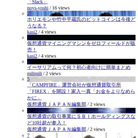
「Slack」
noys-yoshi
/
16 views
2
ホリエモンや竹中平蔵氏のビットコインは今後ど
うなる？
kasi2
/
4 views
3
仮想通貨マイニングマシンをゼロフィールドが販
売！
kasi2
/
4 views
4
イーサリアムって何？初心者向けに簡単まとめ
milimili
/
2 views
5
「CAMPFIRE」運営会社が仮想通貨取引所
「FIREX」を開設！家入一真「お金をよりなめら
かに」
仮想通貨ＪＡＰＡＮ編集部
/
2 views
6
仮想通貨の取引事業にＳＢＩホールディングスな
ど10社超が参入！
仮想通貨ＪＡＰＡＮ編集部
/
2 views
7