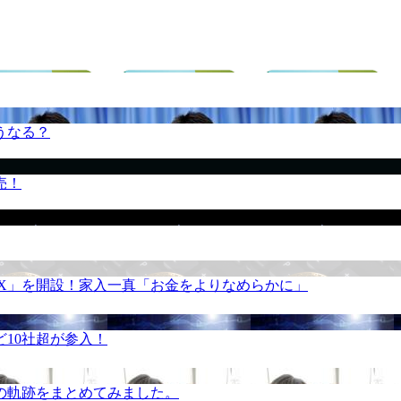
うなる？
売！
REX」を開設！家入一真「お金をよりなめらかに」
10社超が参入！
の軌跡をまとめてみました。