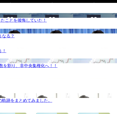
ったことを後悔していた！
うなる？
う！
半数を割り、非中央集権化へ！！
の軌跡をまとめてみました。