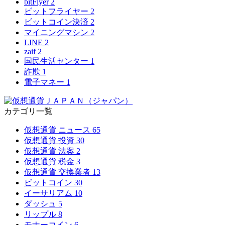
bitFlyer
2
ビットフライヤー
2
ビットコイン決済
2
マイニングマシン
2
LINE
2
zaif
2
国民生活センター
1
詐欺
1
電子マネー
1
カテゴリ一覧
仮想通貨 ニュース
65
仮想通貨 投資
30
仮想通貨 法案
2
仮想通貨 税金
3
仮想通貨 交換業者
13
ビットコイン
30
イーサリアム
10
ダッシュ
5
リップル
8
モナーコイン
6