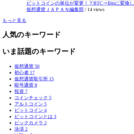
ビットコインの単位が変更！？BTC⇒Bitsに変換し1,
仮想通貨ＪＡＰＡＮ編集部
/
14 views
もっと見る
人気のキーワード
いま話題のキーワード
仮想通貨
50
初心者
17
仮想通貨取引所
15
暗号通貨
8
投資
7
コインチェック
5
アルトコイン
5
ビットコイン
4
ビットコインとは
3
ビックカメラ
2
決済
2