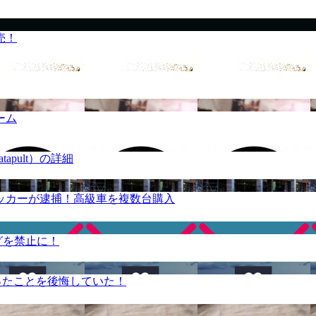
売！
ーム
apult）の詳細
ッカーが逮捕！高級車を複数台購入
グを禁止に！
ったことを後悔していた！