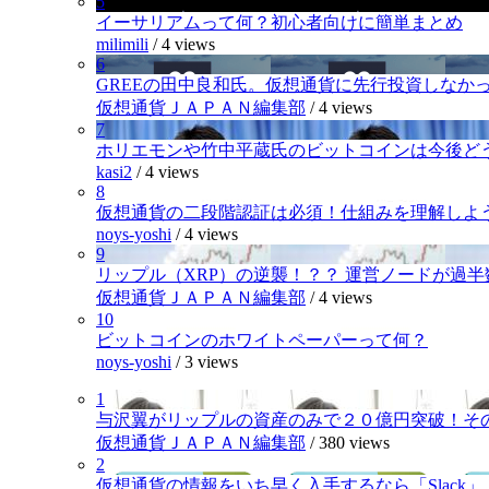
5
イーサリアムって何？初心者向けに簡単まとめ
milimili
/
4 views
6
GREEの田中良和氏。仮想通貨に先行投資しなか
仮想通貨ＪＡＰＡＮ編集部
/
4 views
7
ホリエモンや竹中平蔵氏のビットコインは今後ど
kasi2
/
4 views
8
仮想通貨の二段階認証は必須！仕組みを理解しよ
noys-yoshi
/
4 views
9
リップル（XRP）の逆襲！？？ 運営ノードが過
仮想通貨ＪＡＰＡＮ編集部
/
4 views
10
ビットコインのホワイトペーパーって何？
noys-yoshi
/
3 views
1
与沢翼がリップルの資産のみで２０億円突破！そ
仮想通貨ＪＡＰＡＮ編集部
/
380 views
2
仮想通貨の情報をいち早く入手するなら「Slack」