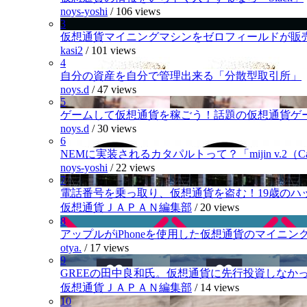
noys-yoshi
/
106 views
3
仮想通貨マイニングマシンをゼロフィールドが販
kasi2
/
101 views
4
自分の資産を自分で管理出来る「分散型取引所」
noys.d
/
47 views
5
ゲームして仮想通貨を稼ごう！話題の仮想通貨ゲ
noys.d
/
30 views
6
NEMに実装されるカタパルトって？「mijin v.2（Cat
noys-yoshi
/
22 views
7
電話番号を乗っ取り、仮想通貨を盗む！19歳のハ
仮想通貨ＪＡＰＡＮ編集部
/
20 views
8
アップルがiPhoneを使用した仮想通貨のマイニン
otya.
/
17 views
9
GREEの田中良和氏。仮想通貨に先行投資しなか
仮想通貨ＪＡＰＡＮ編集部
/
14 views
10