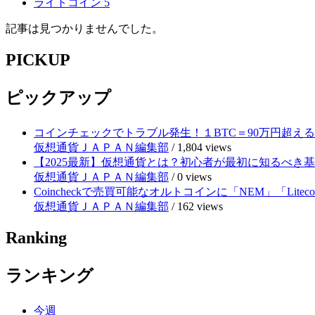
ライトコイン
5
記事は見つかりませんでした。
PICKUP
ピックアップ
コインチェックでトラブル発生！１BTC＝90万円超え
仮想通貨ＪＡＰＡＮ編集部
/
1,804 views
【2025最新】仮想通貨とは？初心者が最初に知るべき
仮想通貨ＪＡＰＡＮ編集部
/
0 views
Coincheckで売買可能なオルトコインに「NEM」「Lite
仮想通貨ＪＡＰＡＮ編集部
/
162 views
Ranking
ランキング
今週