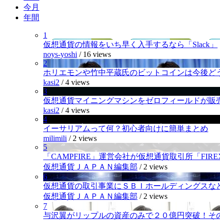
今月
年間
1
仮想通貨の情報をいち早く入手するなら「Slack」
noys-yoshi
/
16 views
2
ホリエモンや竹中平蔵氏のビットコインは今後ど
kasi2
/
4 views
3
仮想通貨マイニングマシンをゼロフィールドが販
kasi2
/
4 views
4
イーサリアムって何？初心者向けに簡単まとめ
milimili
/
2 views
5
「CAMPFIRE」運営会社が仮想通貨取引所「FI
仮想通貨ＪＡＰＡＮ編集部
/
2 views
6
仮想通貨の取引事業にＳＢＩホールディングスなど
仮想通貨ＪＡＰＡＮ編集部
/
2 views
7
与沢翼がリップルの資産のみで２０億円突破！そ