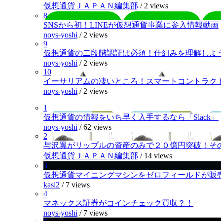
仮想通貨ＪＡＰＡＮ編集部
/
2 views
8
SNSから初！LINEが仮想通貨事業に参入情報動画
noys-yoshi
/
2 views
9
仮想通貨の二段階認証は必須！仕組みを理解しよ
noys-yoshi
/
2 views
10
イーサリアムの凄いところ！スマートコントラク
noys-yoshi
/
2 views
1
仮想通貨の情報をいち早く入手するなら「Slack」
noys-yoshi
/
62 views
2
与沢翼がリップルの資産のみで２０億円突破！そ
仮想通貨ＪＡＰＡＮ編集部
/
14 views
3
仮想通貨マイニングマシンをゼロフィールドが販
kasi2
/
7 views
4
マネックス証券がコインチェック買収？！
noys-yoshi
/
7 views