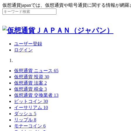
仮想通貨japanでは、仮想通貨や暗号通貨に関する情報が網
ユーザー登録
ログイン
仮想通貨 ニュース
65
仮想通貨 投資
30
仮想通貨 法案
2
仮想通貨 税金
3
仮想通貨 交換業者
13
ビットコイン
30
イーサリアム
10
ダッシュ
5
リップル
8
モナーコイン
6