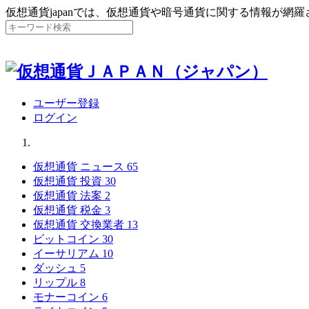
仮想通貨japanでは、仮想通貨や暗号通貨に関する情報が網
ユーザー登録
ログイン
仮想通貨 ニュース
65
仮想通貨 投資
30
仮想通貨 法案
2
仮想通貨 税金
3
仮想通貨 交換業者
13
ビットコイン
30
イーサリアム
10
ダッシュ
5
リップル
8
モナーコイン
6