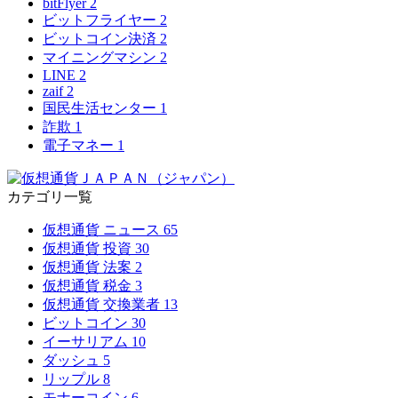
bitFlyer
2
ビットフライヤー
2
ビットコイン決済
2
マイニングマシン
2
LINE
2
zaif
2
国民生活センター
1
詐欺
1
電子マネー
1
カテゴリ一覧
仮想通貨 ニュース
65
仮想通貨 投資
30
仮想通貨 法案
2
仮想通貨 税金
3
仮想通貨 交換業者
13
ビットコイン
30
イーサリアム
10
ダッシュ
5
リップル
8
モナーコイン
6