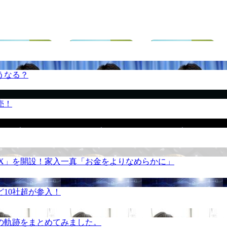
うなる？
売！
REX」を開設！家入一真「お金をよりなめらかに」
10社超が参入！
の軌跡をまとめてみました。