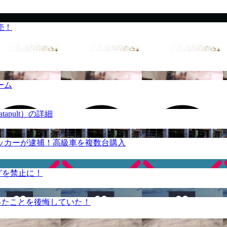
売！
ーム
apult）の詳細
ッカーが逮捕！高級車を複数台購入
グを禁止に！
ったことを後悔していた！