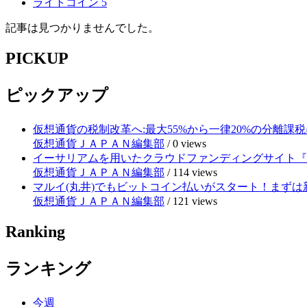
ライトコイン
5
記事は見つかりませんでした。
PICKUP
ピックアップ
仮想通貨の税制改革へ:最大55%から一律20%の分離課税
仮想通貨ＪＡＰＡＮ編集部
/
0 views
イーサリアムを用いたクラウドファンディングサイト『RE
仮想通貨ＪＡＰＡＮ編集部
/
114 views
マルイ(丸井)でもビットコイン払いがスタート！まずは
仮想通貨ＪＡＰＡＮ編集部
/
121 views
Ranking
ランキング
今週