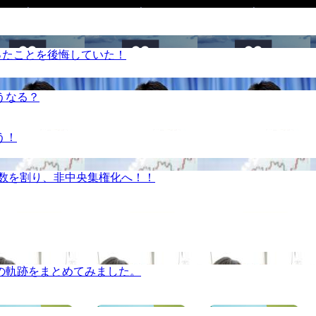
ったことを後悔していた！
うなる？
う！
半数を割り、非中央集権化へ！！
の軌跡をまとめてみました。