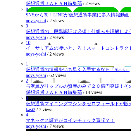
仮想通貨ＪＡＰＡＮ編集部
/
2 views
8
SNSから初！LINEが仮想通貨事業に参入情報動画
noys-yoshi
/
2 views
9
仮想通貨の二段階認証は必須！仕組みを理解しよ
noys-yoshi
/
2 views
10
イーサリアムの凄いところ！スマートコントラク
noys-yoshi
/
2 views
1
仮想通貨の情報をいち早く入手するなら「Slack」
noys-yoshi
/
62 views
2
与沢翼がリップルの資産のみで２０億円突破！そ
仮想通貨ＪＡＰＡＮ編集部
/
14 views
3
仮想通貨マイニングマシンをゼロフィールドが販
kasi2
/
7 views
4
マネックス証券がコインチェック買収？！
noys-yoshi
/
7 views