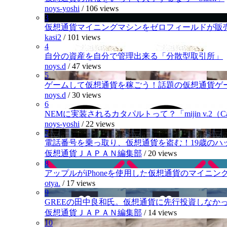
noys-yoshi
/
106 views
3
仮想通貨マイニングマシンをゼロフィールドが販
kasi2
/
101 views
4
自分の資産を自分で管理出来る「分散型取引所」
noys.d
/
47 views
5
ゲームして仮想通貨を稼ごう！話題の仮想通貨ゲ
noys.d
/
30 views
6
NEMに実装されるカタパルトって？「mijin v.2（Cat
noys-yoshi
/
22 views
7
電話番号を乗っ取り、仮想通貨を盗む！19歳のハ
仮想通貨ＪＡＰＡＮ編集部
/
20 views
8
アップルがiPhoneを使用した仮想通貨のマイニン
otya.
/
17 views
9
GREEの田中良和氏。仮想通貨に先行投資しなか
仮想通貨ＪＡＰＡＮ編集部
/
14 views
10