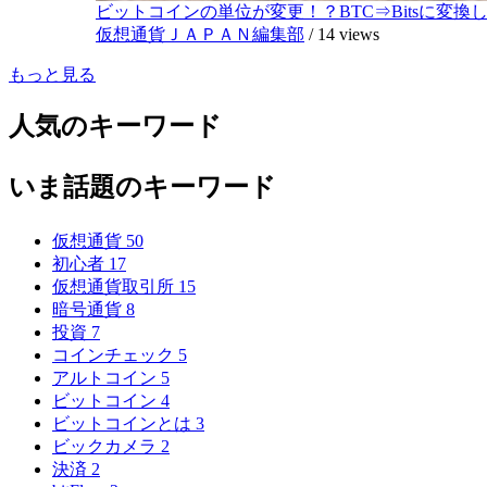
ビットコインの単位が変更！？BTC⇒Bitsに変換し1,
仮想通貨ＪＡＰＡＮ編集部
/
14 views
もっと見る
人気のキーワード
いま話題のキーワード
仮想通貨
50
初心者
17
仮想通貨取引所
15
暗号通貨
8
投資
7
コインチェック
5
アルトコイン
5
ビットコイン
4
ビットコインとは
3
ビックカメラ
2
決済
2