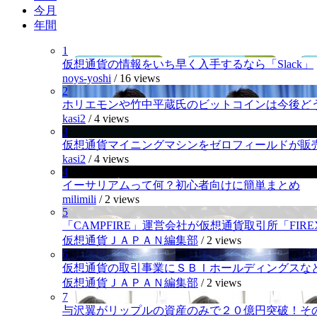
今月
年間
1
仮想通貨の情報をいち早く入手するなら「Slack」
noys-yoshi
/
16 views
2
ホリエモンや竹中平蔵氏のビットコインは今後ど
kasi2
/
4 views
3
仮想通貨マイニングマシンをゼロフィールドが販
kasi2
/
4 views
4
イーサリアムって何？初心者向けに簡単まとめ
milimili
/
2 views
5
「CAMPFIRE」運営会社が仮想通貨取引所「FI
仮想通貨ＪＡＰＡＮ編集部
/
2 views
6
仮想通貨の取引事業にＳＢＩホールディングスなど
仮想通貨ＪＡＰＡＮ編集部
/
2 views
7
与沢翼がリップルの資産のみで２０億円突破！そ