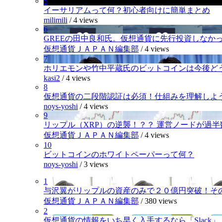
5
イーサリアムって何？初心者向けに簡単まとめ
milimili
/
4 views
6
GREEの田中良和氏。仮想通貨に先行投資しなか
仮想通貨ＪＡＰＡＮ編集部
/
4 views
7
ホリエモンや竹中平蔵氏のビットコインは今後ど
kasi2
/
4 views
8
仮想通貨の二段階認証は必須！仕組みを理解しよ
noys-yoshi
/
4 views
9
リップル（XRP）の逆襲！？？ 運営ノードが過
仮想通貨ＪＡＰＡＮ編集部
/
4 views
10
ビットコインのホワイトペーパーって何？
noys-yoshi
/
3 views
1
与沢翼がリップルの資産のみで２０億円突破！そ
仮想通貨ＪＡＰＡＮ編集部
/
380 views
2
仮想通貨の情報をいち早く入手するなら「Slack」