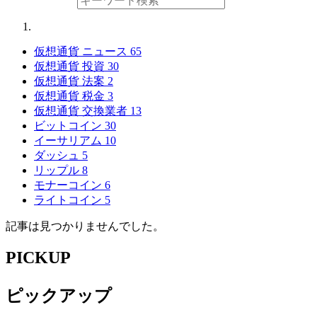
仮想通貨 ニュース
65
仮想通貨 投資
30
仮想通貨 法案
2
仮想通貨 税金
3
仮想通貨 交換業者
13
ビットコイン
30
イーサリアム
10
ダッシュ
5
リップル
8
モナーコイン
6
ライトコイン
5
記事は見つかりませんでした。
PICKUP
ピックアップ