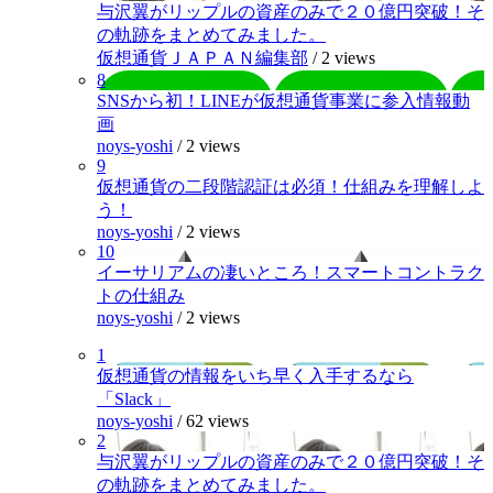
与沢翼がリップルの資産のみで２０億円突破！そ
の軌跡をまとめてみました。
仮想通貨ＪＡＰＡＮ編集部
/
2 views
8
SNSから初！LINEが仮想通貨事業に参入情報動
画
noys-yoshi
/
2 views
9
仮想通貨の二段階認証は必須！仕組みを理解しよ
う！
noys-yoshi
/
2 views
10
イーサリアムの凄いところ！スマートコントラク
トの仕組み
noys-yoshi
/
2 views
1
仮想通貨の情報をいち早く入手するなら
「Slack」
noys-yoshi
/
62 views
2
与沢翼がリップルの資産のみで２０億円突破！そ
の軌跡をまとめてみました。