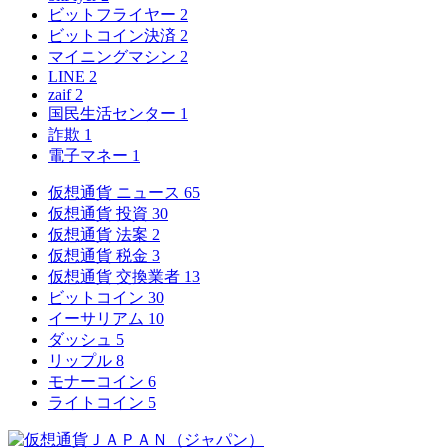
ビットフライヤー
2
ビットコイン決済
2
マイニングマシン
2
LINE
2
zaif
2
国民生活センター
1
詐欺
1
電子マネー
1
仮想通貨 ニュース
65
仮想通貨 投資
30
仮想通貨 法案
2
仮想通貨 税金
3
仮想通貨 交換業者
13
ビットコイン
30
イーサリアム
10
ダッシュ
5
リップル
8
モナーコイン
6
ライトコイン
5