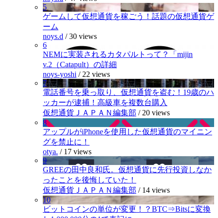
5
ゲームして仮想通貨を稼ごう！話題の仮想通貨ゲ
ーム
noys.d
/
30 views
6
NEMに実装されるカタパルトって？「mijin
v.2（Catapult）の詳細
noys-yoshi
/
22 views
7
電話番号を乗っ取り、仮想通貨を盗む！19歳のハ
ッカーが逮捕！高級車を複数台購入
仮想通貨ＪＡＰＡＮ編集部
/
20 views
8
アップルがiPhoneを使用した仮想通貨のマイニン
グを禁止に！
otya.
/
17 views
9
GREEの田中良和氏。仮想通貨に先行投資しなか
ったことを後悔していた！
仮想通貨ＪＡＰＡＮ編集部
/
14 views
10
ビットコインの単位が変更！？BTC⇒Bitsに変換