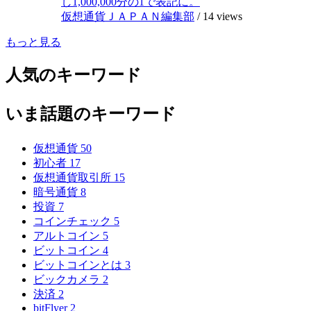
し1,000,000分の1で表記に。
仮想通貨ＪＡＰＡＮ編集部
/
14 views
もっと見る
人気のキーワード
いま話題のキーワード
仮想通貨
50
初心者
17
仮想通貨取引所
15
暗号通貨
8
投資
7
コインチェック
5
アルトコイン
5
ビットコイン
4
ビットコインとは
3
ビックカメラ
2
決済
2
bitFlyer
2