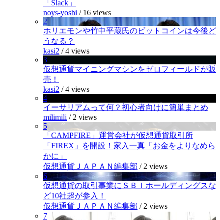
「Slack」
noys-yoshi
/
16 views
2
ホリエモンや竹中平蔵氏のビットコインは今後ど
うなる？
kasi2
/
4 views
3
仮想通貨マイニングマシンをゼロフィールドが販
売！
kasi2
/
4 views
4
イーサリアムって何？初心者向けに簡単まとめ
milimili
/
2 views
5
「CAMPFIRE」運営会社が仮想通貨取引所
「FIREX」を開設！家入一真「お金をよりなめら
かに」
仮想通貨ＪＡＰＡＮ編集部
/
2 views
6
仮想通貨の取引事業にＳＢＩホールディングスな
ど10社超が参入！
仮想通貨ＪＡＰＡＮ編集部
/
2 views
7