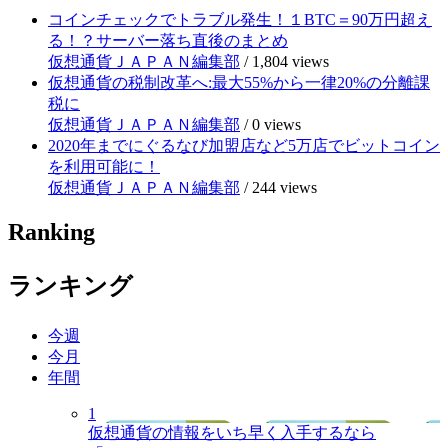
コインチェックでトラブル発生！１BTC＝90万円超え
る！？サーバー落ち直後のまとめ
仮想通貨ＪＡＰＡＮ編集部
/
1,804 views
仮想通貨の税制改革へ:最大55%から一律20%の分離課
税に
仮想通貨ＪＡＰＡＮ編集部
/
0 views
2020年までにぐるなび加盟店など5万店でビットコイン
を利用可能に！
仮想通貨ＪＡＰＡＮ編集部
/
244 views
Ranking
ランキング
今週
今月
年間
1
仮想通貨の情報をいち早く入手するなら