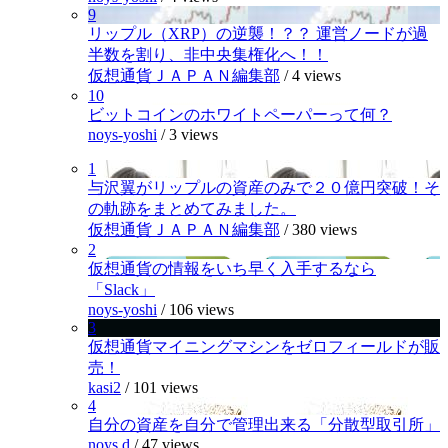
9
リップル（XRP）の逆襲！？？ 運営ノードが過
半数を割り、非中央集権化へ！！
仮想通貨ＪＡＰＡＮ編集部
/
4 views
10
ビットコインのホワイトペーパーって何？
noys-yoshi
/
3 views
1
与沢翼がリップルの資産のみで２０億円突破！そ
の軌跡をまとめてみました。
仮想通貨ＪＡＰＡＮ編集部
/
380 views
2
仮想通貨の情報をいち早く入手するなら
「Slack」
noys-yoshi
/
106 views
3
仮想通貨マイニングマシンをゼロフィールドが販
売！
kasi2
/
101 views
4
自分の資産を自分で管理出来る「分散型取引所」
noys.d
/
47 views