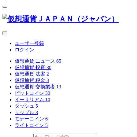
ユーザー登録
ログイン
仮想通貨 ニュース
65
仮想通貨 投資
30
仮想通貨 法案
2
仮想通貨 税金
3
仮想通貨 交換業者
13
ビットコイン
30
イーサリアム
10
ダッシュ
5
リップル
8
モナーコイン
6
ライトコイン
5