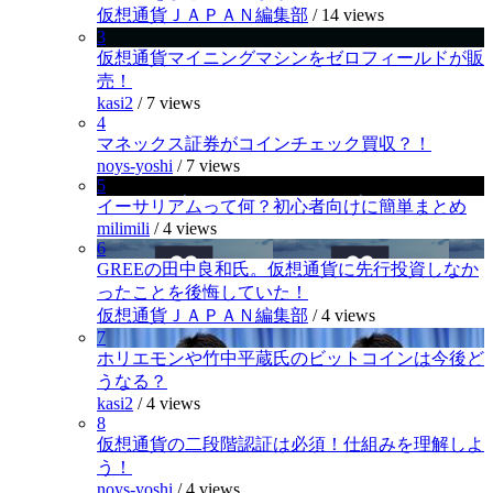
仮想通貨ＪＡＰＡＮ編集部
/
14 views
3
仮想通貨マイニングマシンをゼロフィールドが販
売！
kasi2
/
7 views
4
マネックス証券がコインチェック買収？！
noys-yoshi
/
7 views
5
イーサリアムって何？初心者向けに簡単まとめ
milimili
/
4 views
6
GREEの田中良和氏。仮想通貨に先行投資しなか
ったことを後悔していた！
仮想通貨ＪＡＰＡＮ編集部
/
4 views
7
ホリエモンや竹中平蔵氏のビットコインは今後ど
うなる？
kasi2
/
4 views
8
仮想通貨の二段階認証は必須！仕組みを理解しよ
う！
noys-yoshi
/
4 views