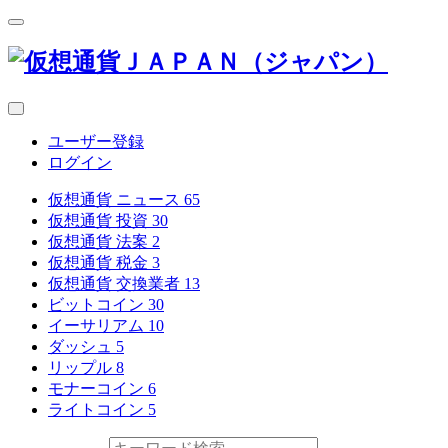
ユーザー登録
ログイン
仮想通貨 ニュース
65
仮想通貨 投資
30
仮想通貨 法案
2
仮想通貨 税金
3
仮想通貨 交換業者
13
ビットコイン
30
イーサリアム
10
ダッシュ
5
リップル
8
モナーコイン
6
ライトコイン
5