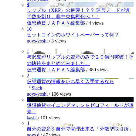
9
リップル（XRP）の逆襲！？？ 運営ノードが過
半数を割り、非中央集権化へ！！
仮想通貨ＪＡＰＡＮ編集部
/
4 views
10
ビットコインのホワイトペーパーって何？
noys-yoshi
/
3 views
1
与沢翼がリップルの資産のみで２０億円突破！そ
の軌跡をまとめてみました。
仮想通貨ＪＡＰＡＮ編集部
/
380 views
2
仮想通貨の情報をいち早く入手するなら
「Slack」
noys-yoshi
/
106 views
3
仮想通貨マイニングマシンをゼロフィールドが販
売！
kasi2
/
101 views
4
自分の資産を自分で管理出来る「分散型取引所」
noys.d
/
47 views