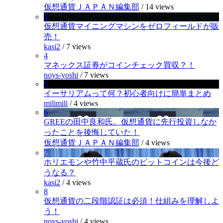
仮想通貨ＪＡＰＡＮ編集部
/
14 views
3
仮想通貨マイニングマシンをゼロフィールドが販
売！
kasi2
/
7 views
4
マネックス証券がコインチェック買収？！
noys-yoshi
/
7 views
5
イーサリアムって何？初心者向けに簡単まとめ
milimili
/
4 views
6
GREEの田中良和氏。仮想通貨に先行投資しなか
ったことを後悔していた！
仮想通貨ＪＡＰＡＮ編集部
/
4 views
7
ホリエモンや竹中平蔵氏のビットコインは今後ど
うなる？
kasi2
/
4 views
8
仮想通貨の二段階認証は必須！仕組みを理解しよ
う！
noys-yoshi
/
4 views