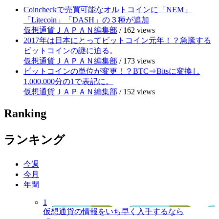
Coincheckで売買可能なオルトコインに「NEM」
「Litecoin」「DASH」の３種が追加
仮想通貨ＪＡＰＡＮ編集部
/
162 views
2017年は日本にとってビットコイン元年！？急騰する
ビットコインの謎に迫る。
仮想通貨ＪＡＰＡＮ編集部
/
173 views
ビットコインの単位が変更！？BTC⇒Bitsに変換し
1,000,000分の1で表記に。
仮想通貨ＪＡＰＡＮ編集部
/
152 views
Ranking
ランキング
今週
今月
年間
1
仮想通貨の情報をいち早く入手するなら