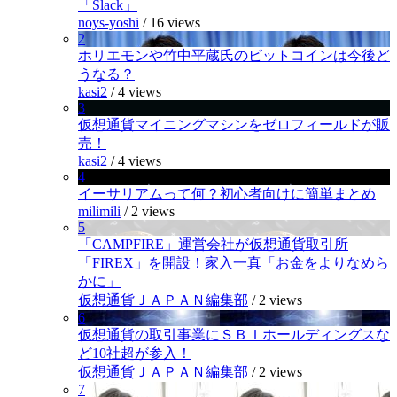
「Slack」
noys-yoshi
/
16 views
2
ホリエモンや竹中平蔵氏のビットコインは今後ど
うなる？
kasi2
/
4 views
3
仮想通貨マイニングマシンをゼロフィールドが販
売！
kasi2
/
4 views
4
イーサリアムって何？初心者向けに簡単まとめ
milimili
/
2 views
5
「CAMPFIRE」運営会社が仮想通貨取引所
「FIREX」を開設！家入一真「お金をよりなめら
かに」
仮想通貨ＪＡＰＡＮ編集部
/
2 views
6
仮想通貨の取引事業にＳＢＩホールディングスな
ど10社超が参入！
仮想通貨ＪＡＰＡＮ編集部
/
2 views
7