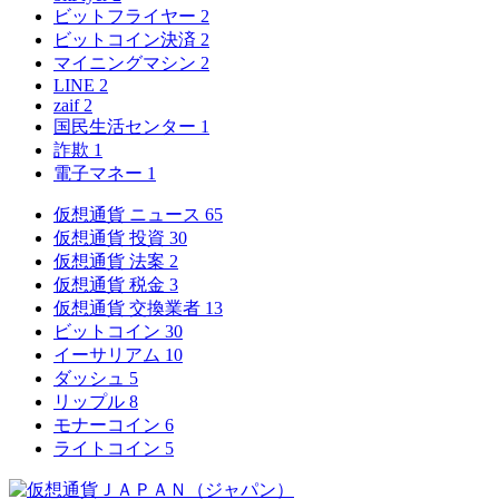
ビットフライヤー
2
ビットコイン決済
2
マイニングマシン
2
LINE
2
zaif
2
国民生活センター
1
詐欺
1
電子マネー
1
仮想通貨 ニュース
65
仮想通貨 投資
30
仮想通貨 法案
2
仮想通貨 税金
3
仮想通貨 交換業者
13
ビットコイン
30
イーサリアム
10
ダッシュ
5
リップル
8
モナーコイン
6
ライトコイン
5