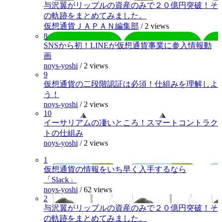
与沢翼がリップルの資産のみで２０億円突破！そ
の軌跡をまとめてみました。
仮想通貨ＪＡＰＡＮ編集部
/
2 views
8
SNSから初！LINEが仮想通貨事業に参入情報動
画
noys-yoshi
/
2 views
9
仮想通貨の二段階認証は必須！仕組みを理解しよ
う！
noys-yoshi
/
2 views
10
イーサリアムの凄いところ！スマートコントラク
トの仕組み
noys-yoshi
/
2 views
1
仮想通貨の情報をいち早く入手するなら
「Slack」
noys-yoshi
/
62 views
2
与沢翼がリップルの資産のみで２０億円突破！そ
の軌跡をまとめてみました。