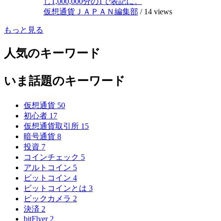
し1,000,000分の1で表記に。
仮想通貨ＪＡＰＡＮ編集部
/
14 views
もっと見る
人気のキーワード
いま話題のキーワード
仮想通貨
50
初心者
17
仮想通貨取引所
15
暗号通貨
8
投資
7
コインチェック
5
アルトコイン
5
ビットコイン
4
ビットコインとは
3
ビックカメラ
2
決済
2
bitFlyer
2