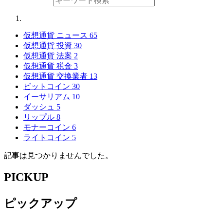
仮想通貨 ニュース
65
仮想通貨 投資
30
仮想通貨 法案
2
仮想通貨 税金
3
仮想通貨 交換業者
13
ビットコイン
30
イーサリアム
10
ダッシュ
5
リップル
8
モナーコイン
6
ライトコイン
5
記事は見つかりませんでした。
PICKUP
ピックアップ