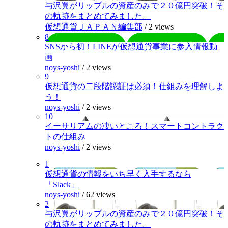
与沢翼がリップルの資産のみで２０億円突破！そ
の軌跡をまとめてみました。
仮想通貨ＪＡＰＡＮ編集部
/
2 views
8
SNSから初！LINEが仮想通貨事業に参入情報動
画
noys-yoshi
/
2 views
9
仮想通貨の二段階認証は必須！仕組みを理解しよ
う！
noys-yoshi
/
2 views
10
イーサリアムの凄いところ！スマートコントラク
トの仕組み
noys-yoshi
/
2 views
1
仮想通貨の情報をいち早く入手するなら
「Slack」
noys-yoshi
/
62 views
2
与沢翼がリップルの資産のみで２０億円突破！そ
の軌跡をまとめてみました。