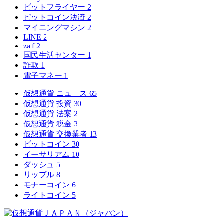
ビットフライヤー
2
ビットコイン決済
2
マイニングマシン
2
LINE
2
zaif
2
国民生活センター
1
詐欺
1
電子マネー
1
仮想通貨 ニュース
65
仮想通貨 投資
30
仮想通貨 法案
2
仮想通貨 税金
3
仮想通貨 交換業者
13
ビットコイン
30
イーサリアム
10
ダッシュ
5
リップル
8
モナーコイン
6
ライトコイン
5