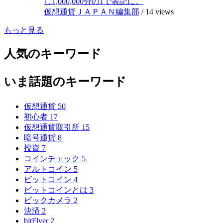
し1,000,000分の1で表記に。
仮想通貨ＪＡＰＡＮ編集部
/
14 views
もっと見る
人気のキーワード
いま話題のキーワード
仮想通貨
50
初心者
17
仮想通貨取引所
15
暗号通貨
8
投資
7
コインチェック
5
アルトコイン
5
ビットコイン
4
ビットコインとは
3
ビックカメラ
2
決済
2
bitFlyer
2