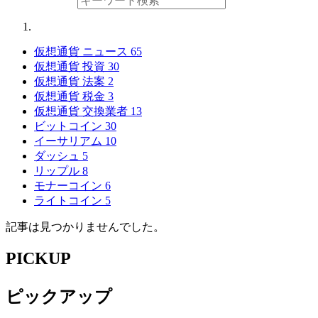
仮想通貨 ニュース
65
仮想通貨 投資
30
仮想通貨 法案
2
仮想通貨 税金
3
仮想通貨 交換業者
13
ビットコイン
30
イーサリアム
10
ダッシュ
5
リップル
8
モナーコイン
6
ライトコイン
5
記事は見つかりませんでした。
PICKUP
ピックアップ