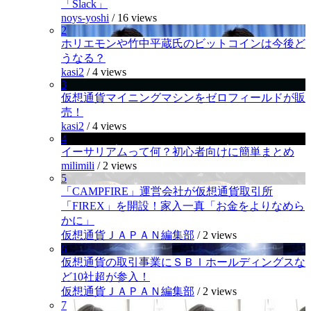
「Slack」
noys-yoshi
/
16 views
2
ホリエモンや竹中平蔵氏のビットコインは今後ど
うなる？
kasi2
/
4 views
3
仮想通貨マイニングマシンをゼロフィールドが販
売！
kasi2
/
4 views
4
イーサリアムって何？初心者向けに簡単まとめ
milimili
/
2 views
5
「CAMPFIRE」運営会社が仮想通貨取引所
「FIREX」を開設！家入一真「お金をよりなめら
かに」
仮想通貨ＪＡＰＡＮ編集部
/
2 views
6
仮想通貨の取引事業にＳＢＩホールディングスな
ど10社超が参入！
仮想通貨ＪＡＰＡＮ編集部
/
2 views
7