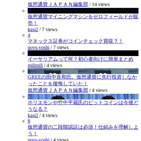
仮想通貨ＪＡＰＡＮ編集部
/
14 views
3
仮想通貨マイニングマシンをゼロフィールドが販
売！
kasi2
/
7 views
4
マネックス証券がコインチェック買収？！
noys-yoshi
/
7 views
5
イーサリアムって何？初心者向けに簡単まとめ
milimili
/
4 views
6
GREEの田中良和氏。仮想通貨に先行投資しなか
ったことを後悔していた！
仮想通貨ＪＡＰＡＮ編集部
/
4 views
7
ホリエモンや竹中平蔵氏のビットコインは今後ど
うなる？
kasi2
/
4 views
8
仮想通貨の二段階認証は必須！仕組みを理解しよ
う！
noys-yoshi
/
4 views