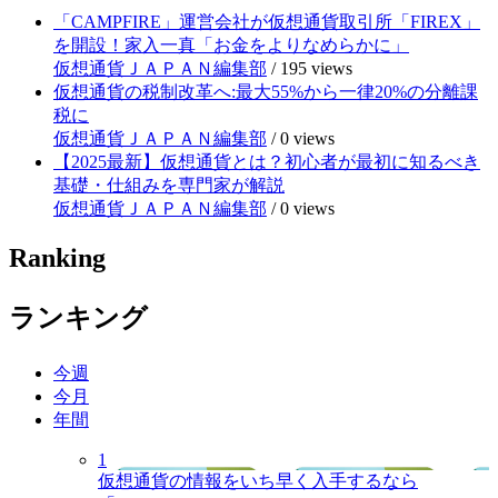
「CAMPFIRE」運営会社が仮想通貨取引所「FIREX」
を開設！家入一真「お金をよりなめらかに」
仮想通貨ＪＡＰＡＮ編集部
/
195 views
仮想通貨の税制改革へ:最大55%から一律20%の分離課
税に
仮想通貨ＪＡＰＡＮ編集部
/
0 views
【2025最新】仮想通貨とは？初心者が最初に知るべき
基礎・仕組みを専門家が解説
仮想通貨ＪＡＰＡＮ編集部
/
0 views
Ranking
ランキング
今週
今月
年間
1
仮想通貨の情報をいち早く入手するなら