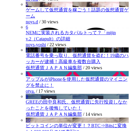
5
ゲームして仮想通貨を稼ごう！話題の仮想通貨ゲ
ーム
noys.d
/
30 views
6
NEMに実装されるカタパルトって？「mijin
v.2（Catapult）の詳細
noys-yoshi
/
22 views
7
電話番号を乗っ取り、仮想通貨を盗む！19歳のハ
ッカーが逮捕！高級車を複数台購入
仮想通貨ＪＡＰＡＮ編集部
/
20 views
8
アップルがiPhoneを使用した仮想通貨のマイニン
グを禁止に！
otya.
/
17 views
9
GREEの田中良和氏。仮想通貨に先行投資しなか
ったことを後悔していた！
仮想通貨ＪＡＰＡＮ編集部
/
14 views
10
ビットコインの単位が変更！？BTC⇒Bitsに変換