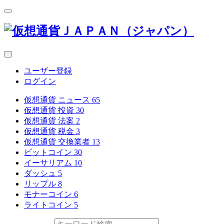
ユーザー登録
ログイン
仮想通貨 ニュース
65
仮想通貨 投資
30
仮想通貨 法案
2
仮想通貨 税金
3
仮想通貨 交換業者
13
ビットコイン
30
イーサリアム
10
ダッシュ
5
リップル
8
モナーコイン
6
ライトコイン
5