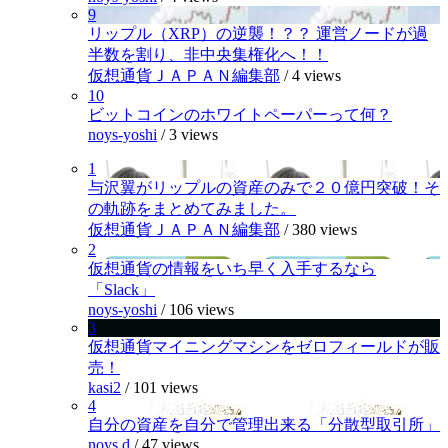
9
リップル（XRP）の逆襲！？？ 運営ノードが過
半数を割り、非中央集権化へ！！
仮想通貨ＪＡＰＡＮ編集部
/
4 views
10
ビットコインのホワイトペーパーって何？
noys-yoshi
/
3 views
1
与沢翼がリップルの資産のみで２０億円突破！そ
の軌跡をまとめてみました。
仮想通貨ＪＡＰＡＮ編集部
/
380 views
2
仮想通貨の情報をいち早く入手するなら
「Slack」
noys-yoshi
/
106 views
3
仮想通貨マイニングマシンをゼロフィールドが販
売！
kasi2
/
101 views
4
自分の資産を自分で管理出来る「分散型取引所」
noys.d
/
47 views