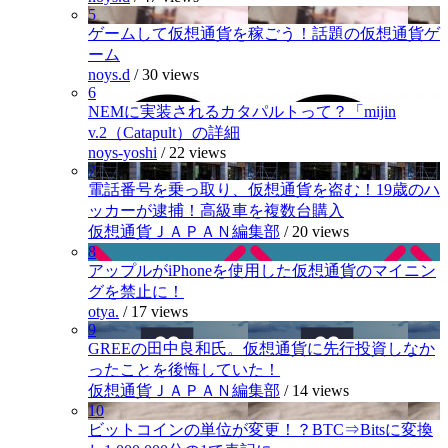
5
ゲームして仮想通貨を稼ごう！話題の仮想通貨ゲ
ーム
noys.d
/
30 views
6
NEMに実装されるカタパルトって？「mijin
v.2（Catapult）の詳細
noys-yoshi
/
22 views
7
電話番号を乗っ取り、仮想通貨を盗む！19歳のハ
ッカーが逮捕！高級車を複数台購入
仮想通貨ＪＡＰＡＮ編集部
/
20 views
8
アップルがiPhoneを使用した仮想通貨のマイニン
グを禁止に！
otya.
/
17 views
9
GREEの田中良和氏。仮想通貨に先行投資しなか
ったことを後悔していた！
仮想通貨ＪＡＰＡＮ編集部
/
14 views
10
ビットコインの単位が変更！？BTC⇒Bitsに変換