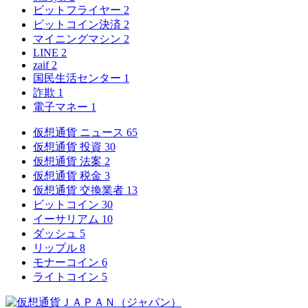
ビットフライヤー
2
ビットコイン決済
2
マイニングマシン
2
LINE
2
zaif
2
国民生活センター
1
詐欺
1
電子マネー
1
仮想通貨 ニュース
65
仮想通貨 投資
30
仮想通貨 法案
2
仮想通貨 税金
3
仮想通貨 交換業者
13
ビットコイン
30
イーサリアム
10
ダッシュ
5
リップル
8
モナーコイン
6
ライトコイン
5