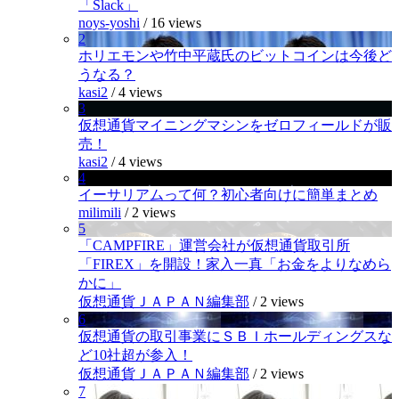
「Slack」
noys-yoshi
/
16 views
2
ホリエモンや竹中平蔵氏のビットコインは今後ど
うなる？
kasi2
/
4 views
3
仮想通貨マイニングマシンをゼロフィールドが販
売！
kasi2
/
4 views
4
イーサリアムって何？初心者向けに簡単まとめ
milimili
/
2 views
5
「CAMPFIRE」運営会社が仮想通貨取引所
「FIREX」を開設！家入一真「お金をよりなめら
かに」
仮想通貨ＪＡＰＡＮ編集部
/
2 views
6
仮想通貨の取引事業にＳＢＩホールディングスな
ど10社超が参入！
仮想通貨ＪＡＰＡＮ編集部
/
2 views
7