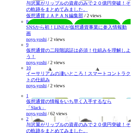
与沢翼がリップルの資産のみで２０億円突破！そ
の軌跡をまとめてみました。
仮想通貨ＪＡＰＡＮ編集部
/
2 views
8
SNSから初！LINEが仮想通貨事業に参入情報動
画
noys-yoshi
/
2 views
9
仮想通貨の二段階認証は必須！仕組みを理解しよ
う！
noys-yoshi
/
2 views
10
イーサリアムの凄いところ！スマートコントラク
トの仕組み
noys-yoshi
/
2 views
1
仮想通貨の情報をいち早く入手するなら
「Slack」
noys-yoshi
/
62 views
2
与沢翼がリップルの資産のみで２０億円突破！そ
の軌跡をまとめてみました。