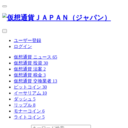
ユーザー登録
ログイン
仮想通貨 ニュース
65
仮想通貨 投資
30
仮想通貨 法案
2
仮想通貨 税金
3
仮想通貨 交換業者
13
ビットコイン
30
イーサリアム
10
ダッシュ
5
リップル
8
モナーコイン
6
ライトコイン
5