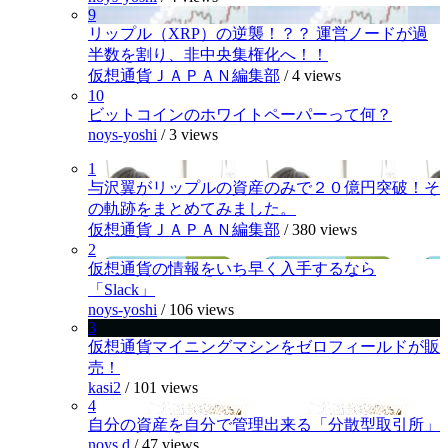
9
リップル（XRP）の逆襲！？？ 運営ノードが過
半数を割り、非中央集権化へ！！
仮想通貨ＪＡＰＡＮ編集部
/
4 views
10
ビットコインのホワイトペーパーって何？
noys-yoshi
/
3 views
1
与沢翼がリップルの資産のみで２０億円突破！そ
の軌跡をまとめてみました。
仮想通貨ＪＡＰＡＮ編集部
/
380 views
2
仮想通貨の情報をいち早く入手するなら
「Slack」
noys-yoshi
/
106 views
3
仮想通貨マイニングマシンをゼロフィールドが販
売！
kasi2
/
101 views
4
自分の資産を自分で管理出来る「分散型取引所」
noys.d
/
47 views