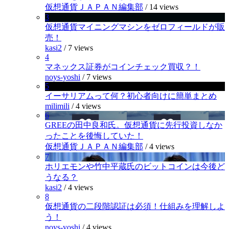
仮想通貨ＪＡＰＡＮ編集部
/
14 views
3
仮想通貨マイニングマシンをゼロフィールドが販
売！
kasi2
/
7 views
4
マネックス証券がコインチェック買収？！
noys-yoshi
/
7 views
5
イーサリアムって何？初心者向けに簡単まとめ
milimili
/
4 views
6
GREEの田中良和氏。仮想通貨に先行投資しなか
ったことを後悔していた！
仮想通貨ＪＡＰＡＮ編集部
/
4 views
7
ホリエモンや竹中平蔵氏のビットコインは今後ど
うなる？
kasi2
/
4 views
8
仮想通貨の二段階認証は必須！仕組みを理解しよ
う！
noys-yoshi
/
4 views