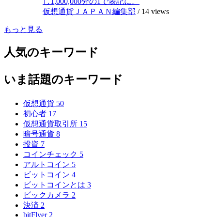
し1,000,000分の1で表記に。
仮想通貨ＪＡＰＡＮ編集部
/
14 views
もっと見る
人気のキーワード
いま話題のキーワード
仮想通貨
50
初心者
17
仮想通貨取引所
15
暗号通貨
8
投資
7
コインチェック
5
アルトコイン
5
ビットコイン
4
ビットコインとは
3
ビックカメラ
2
決済
2
bitFlyer
2