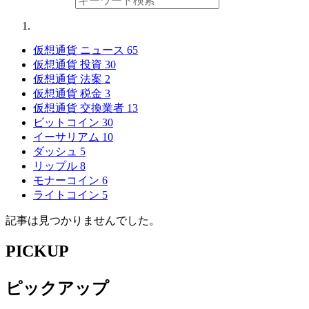
仮想通貨 ニュース
65
仮想通貨 投資
30
仮想通貨 法案
2
仮想通貨 税金
3
仮想通貨 交換業者
13
ビットコイン
30
イーサリアム
10
ダッシュ
5
リップル
8
モナーコイン
6
ライトコイン
5
記事は見つかりませんでした。
PICKUP
ピックアップ