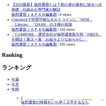
【2025最新】仮想通貨とは？初心者が最初に知るべき
基礎・仕組みを専門家が解説
仮想通貨ＪＡＰＡＮ編集部
/
0 views
Coincheckで売買可能なオルトコインに「NEM」
「Litecoin」「DASH」の３種が追加
仮想通貨ＪＡＰＡＮ編集部
/
162 views
「CAMPFIRE」運営会社が仮想通貨取引所「FIREX」
を開設！家入一真「お金をよりなめらかに」
仮想通貨ＪＡＰＡＮ編集部
/
195 views
Ranking
ランキング
今週
今月
年間
1
仮想通貨の情報をいち早く入手するなら