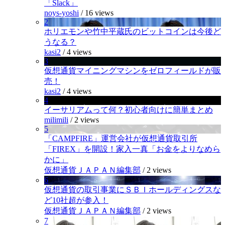
「Slack」
noys-yoshi
/
16 views
2
ホリエモンや竹中平蔵氏のビットコインは今後ど
うなる？
kasi2
/
4 views
3
仮想通貨マイニングマシンをゼロフィールドが販
売！
kasi2
/
4 views
4
イーサリアムって何？初心者向けに簡単まとめ
milimili
/
2 views
5
「CAMPFIRE」運営会社が仮想通貨取引所
「FIREX」を開設！家入一真「お金をよりなめら
かに」
仮想通貨ＪＡＰＡＮ編集部
/
2 views
6
仮想通貨の取引事業にＳＢＩホールディングスな
ど10社超が参入！
仮想通貨ＪＡＰＡＮ編集部
/
2 views
7