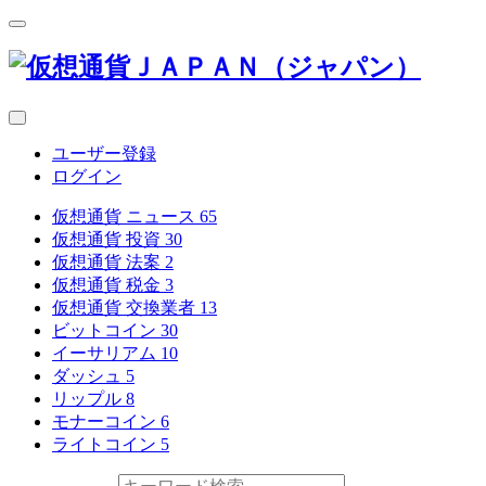
ユーザー登録
ログイン
仮想通貨 ニュース
65
仮想通貨 投資
30
仮想通貨 法案
2
仮想通貨 税金
3
仮想通貨 交換業者
13
ビットコイン
30
イーサリアム
10
ダッシュ
5
リップル
8
モナーコイン
6
ライトコイン
5