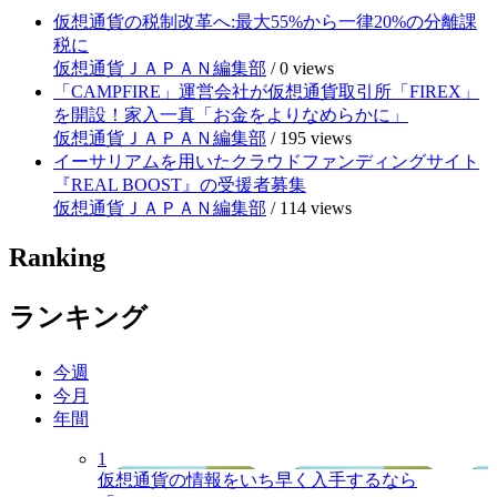
仮想通貨の税制改革へ:最大55%から一律20%の分離課
税に
仮想通貨ＪＡＰＡＮ編集部
/
0 views
「CAMPFIRE」運営会社が仮想通貨取引所「FIREX」
を開設！家入一真「お金をよりなめらかに」
仮想通貨ＪＡＰＡＮ編集部
/
195 views
イーサリアムを用いたクラウドファンディングサイト
『REAL BOOST』の受援者募集
仮想通貨ＪＡＰＡＮ編集部
/
114 views
Ranking
ランキング
今週
今月
年間
1
仮想通貨の情報をいち早く入手するなら