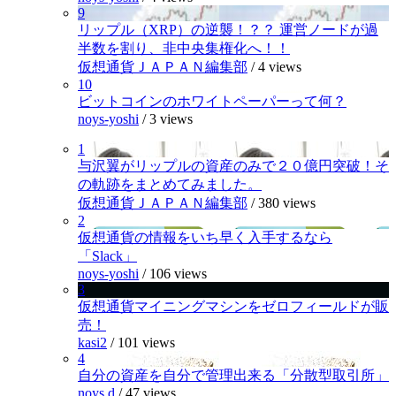
9
リップル（XRP）の逆襲！？？ 運営ノードが過
半数を割り、非中央集権化へ！！
仮想通貨ＪＡＰＡＮ編集部
/
4 views
10
ビットコインのホワイトペーパーって何？
noys-yoshi
/
3 views
1
与沢翼がリップルの資産のみで２０億円突破！そ
の軌跡をまとめてみました。
仮想通貨ＪＡＰＡＮ編集部
/
380 views
2
仮想通貨の情報をいち早く入手するなら
「Slack」
noys-yoshi
/
106 views
3
仮想通貨マイニングマシンをゼロフィールドが販
売！
kasi2
/
101 views
4
自分の資産を自分で管理出来る「分散型取引所」
noys.d
/
47 views