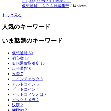
し1,000,000分の1で表記に。
仮想通貨ＪＡＰＡＮ編集部
/
14 views
もっと見る
人気のキーワード
いま話題のキーワード
仮想通貨
50
初心者
17
仮想通貨取引所
15
暗号通貨
8
投資
7
コインチェック
5
アルトコイン
5
ビットコイン
4
ビットコインとは
3
ビックカメラ
2
決済
2
bitFlyer
2