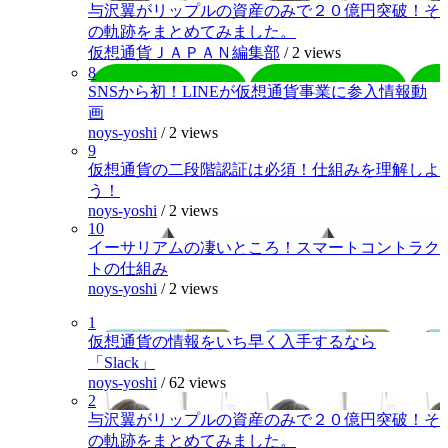
与沢翼がリップルの資産のみで２０億円突破！そ
の軌跡をまとめてみました。
仮想通貨ＪＡＰＡＮ編集部
/
2 views
8
SNSから初！LINEが仮想通貨事業に参入情報動
画
noys-yoshi
/
2 views
9
仮想通貨の二段階認証は必須！仕組みを理解しよ
う！
noys-yoshi
/
2 views
10
イーサリアムの凄いところ！スマートコントラク
トの仕組み
noys-yoshi
/
2 views
1
仮想通貨の情報をいち早く入手するなら
「Slack」
noys-yoshi
/
62 views
2
与沢翼がリップルの資産のみで２０億円突破！そ
の軌跡をまとめてみました。