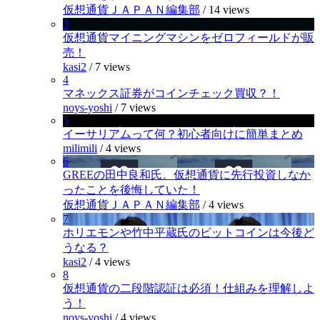
仮想通貨ＪＡＰＡＮ編集部
/
14 views
3
仮想通貨マイニングマシンをゼロフィールドが販
売！
kasi2
/
7 views
4
マネックス証券がコインチェック買収？！
noys-yoshi
/
7 views
5
イーサリアムって何？初心者向けに簡単まとめ
milimili
/
4 views
6
GREEの田中良和氏。仮想通貨に先行投資しなか
ったことを後悔していた！
仮想通貨ＪＡＰＡＮ編集部
/
4 views
7
ホリエモンや竹中平蔵氏のビットコインは今後ど
うなる？
kasi2
/
4 views
8
仮想通貨の二段階認証は必須！仕組みを理解しよ
う！
noys-yoshi
/
4 views