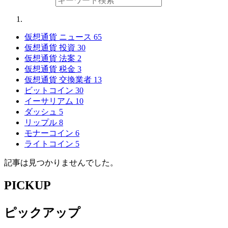
仮想通貨 ニュース
65
仮想通貨 投資
30
仮想通貨 法案
2
仮想通貨 税金
3
仮想通貨 交換業者
13
ビットコイン
30
イーサリアム
10
ダッシュ
5
リップル
8
モナーコイン
6
ライトコイン
5
記事は見つかりませんでした。
PICKUP
ピックアップ