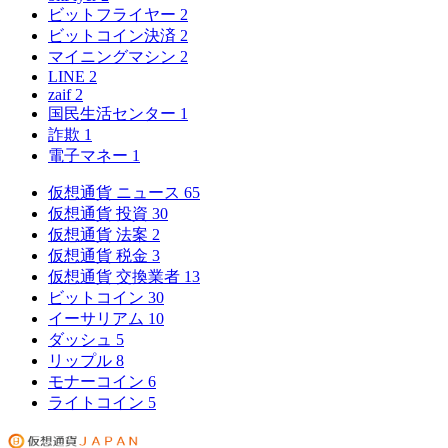
ビットフライヤー
2
ビットコイン決済
2
マイニングマシン
2
LINE
2
zaif
2
国民生活センター
1
詐欺
1
電子マネー
1
仮想通貨 ニュース
65
仮想通貨 投資
30
仮想通貨 法案
2
仮想通貨 税金
3
仮想通貨 交換業者
13
ビットコイン
30
イーサリアム
10
ダッシュ
5
リップル
8
モナーコイン
6
ライトコイン
5