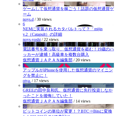
5
ゲームして仮想通貨を稼ごう！話題の仮想通貨ゲ
ーム
noys.d
/
30 views
6
NEMに実装されるカタパルトって？「mijin
v.2（Catapult）の詳細
noys-yoshi
/
22 views
7
電話番号を乗っ取り、仮想通貨を盗む！19歳のハ
ッカーが逮捕！高級車を複数台購入
仮想通貨ＪＡＰＡＮ編集部
/
20 views
8
アップルがiPhoneを使用した仮想通貨のマイニン
グを禁止に！
otya.
/
17 views
9
GREEの田中良和氏。仮想通貨に先行投資しなか
ったことを後悔していた！
仮想通貨ＪＡＰＡＮ編集部
/
14 views
10
ビットコインの単位が変更！？BTC⇒Bitsに変換