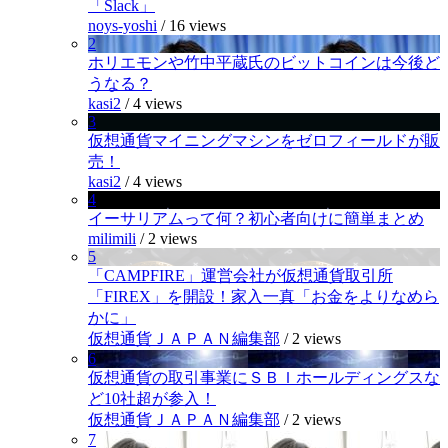
「Slack」
noys-yoshi
/
16 views
2
ホリエモンや竹中平蔵氏のビットコインは今後ど
うなる？
kasi2
/
4 views
3
仮想通貨マイニングマシンをゼロフィールドが販
売！
kasi2
/
4 views
4
イーサリアムって何？初心者向けに簡単まとめ
milimili
/
2 views
5
「CAMPFIRE」運営会社が仮想通貨取引所
「FIREX」を開設！家入一真「お金をよりなめら
かに」
仮想通貨ＪＡＰＡＮ編集部
/
2 views
6
仮想通貨の取引事業にＳＢＩホールディングスな
ど10社超が参入！
仮想通貨ＪＡＰＡＮ編集部
/
2 views
7