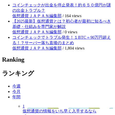
コインチェックが出金を停止発表！約６５０億円が謎
の出金トラブル？
仮想通貨ＪＡＰＡＮ編集部
/
164 views
【2025最新】仮想通貨とは？初心者が最初に知るべき
基礎・仕組みを専門家が解説
仮想通貨ＪＡＰＡＮ編集部
/
0 views
コインチェックでトラブル発生！１BTC＝90万円超え
る！？サーバー落ち直後のまとめ
仮想通貨ＪＡＰＡＮ編集部
/
1,804 views
Ranking
ランキング
今週
今月
年間
1
仮想通貨の情報をいち早く入手するなら