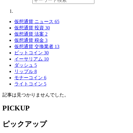
仮想通貨 ニュース
65
仮想通貨 投資
30
仮想通貨 法案
2
仮想通貨 税金
3
仮想通貨 交換業者
13
ビットコイン
30
イーサリアム
10
ダッシュ
5
リップル
8
モナーコイン
6
ライトコイン
5
記事は見つかりませんでした。
PICKUP
ピックアップ