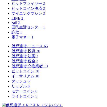
ビットフライヤー
2
ビットコイン決済
2
マイニングマシン
2
LINE
2
zaif
2
国民生活センター
1
詐欺
1
電子マネー
1
仮想通貨 ニュース
65
仮想通貨 投資
30
仮想通貨 法案
2
仮想通貨 税金
3
仮想通貨 交換業者
13
ビットコイン
30
イーサリアム
10
ダッシュ
5
リップル
8
モナーコイン
6
ライトコイン
5