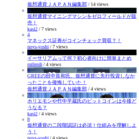
仮想通貨ＪＡＰＡＮ編集部
/
14 views
3
仮想通貨マイニングマシンをゼロフィールドが販
売！
kasi2
/
7 views
4
マネックス証券がコインチェック買収？！
noys-yoshi
/
7 views
5
イーサリアムって何？初心者向けに簡単まとめ
milimili
/
4 views
6
GREEの田中良和氏。仮想通貨に先行投資しなか
ったことを後悔していた！
仮想通貨ＪＡＰＡＮ編集部
/
4 views
7
ホリエモンや竹中平蔵氏のビットコインは今後ど
うなる？
kasi2
/
4 views
8
仮想通貨の二段階認証は必須！仕組みを理解しよ
う！
noys-yoshi
/
4 views