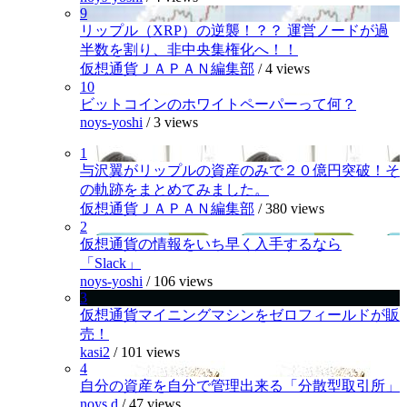
9
リップル（XRP）の逆襲！？？ 運営ノードが過
半数を割り、非中央集権化へ！！
仮想通貨ＪＡＰＡＮ編集部
/
4 views
10
ビットコインのホワイトペーパーって何？
noys-yoshi
/
3 views
1
与沢翼がリップルの資産のみで２０億円突破！そ
の軌跡をまとめてみました。
仮想通貨ＪＡＰＡＮ編集部
/
380 views
2
仮想通貨の情報をいち早く入手するなら
「Slack」
noys-yoshi
/
106 views
3
仮想通貨マイニングマシンをゼロフィールドが販
売！
kasi2
/
101 views
4
自分の資産を自分で管理出来る「分散型取引所」
noys.d
/
47 views