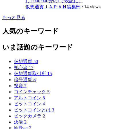
し1,000,000分の1で表記に。
仮想通貨ＪＡＰＡＮ編集部
/
14 views
もっと見る
人気のキーワード
いま話題のキーワード
仮想通貨
50
初心者
17
仮想通貨取引所
15
暗号通貨
8
投資
7
コインチェック
5
アルトコイン
5
ビットコイン
4
ビットコインとは
3
ビックカメラ
2
決済
2
bitFlyer
2