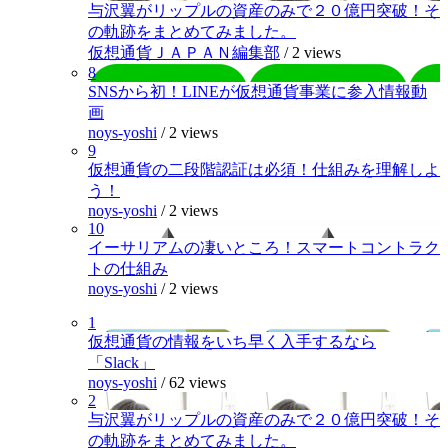
与沢翼がリップルの資産のみで２０億円突破！そ
の軌跡をまとめてみました。
仮想通貨ＪＡＰＡＮ編集部
/
2 views
8
SNSから初！LINEが仮想通貨事業に参入情報動
画
noys-yoshi
/
2 views
9
仮想通貨の二段階認証は必須！仕組みを理解しよ
う！
noys-yoshi
/
2 views
10
イーサリアムの凄いところ！スマートコントラク
トの仕組み
noys-yoshi
/
2 views
1
仮想通貨の情報をいち早く入手するなら
「Slack」
noys-yoshi
/
62 views
2
与沢翼がリップルの資産のみで２０億円突破！そ
の軌跡をまとめてみました。