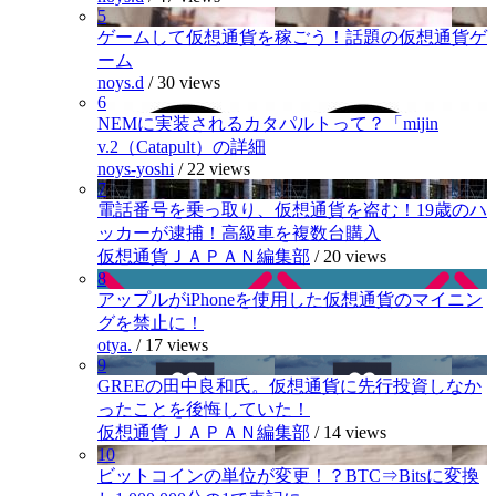
5
ゲームして仮想通貨を稼ごう！話題の仮想通貨ゲ
ーム
noys.d
/
30 views
6
NEMに実装されるカタパルトって？「mijin
v.2（Catapult）の詳細
noys-yoshi
/
22 views
7
電話番号を乗っ取り、仮想通貨を盗む！19歳のハ
ッカーが逮捕！高級車を複数台購入
仮想通貨ＪＡＰＡＮ編集部
/
20 views
8
アップルがiPhoneを使用した仮想通貨のマイニン
グを禁止に！
otya.
/
17 views
9
GREEの田中良和氏。仮想通貨に先行投資しなか
ったことを後悔していた！
仮想通貨ＪＡＰＡＮ編集部
/
14 views
10
ビットコインの単位が変更！？BTC⇒Bitsに変換