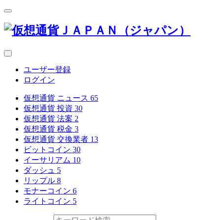
ユーザー登録
ログイン
仮想通貨 ニュース
65
仮想通貨 投資
30
仮想通貨 法案
2
仮想通貨 税金
3
仮想通貨 交換業者
13
ビットコイン
30
イーサリアム
10
ダッシュ
5
リップル
8
モナーコイン
6
ライトコイン
5