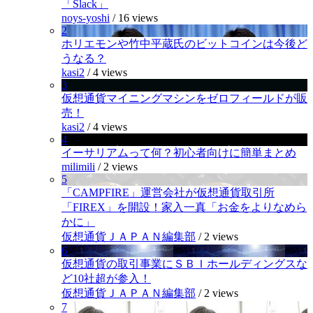
「Slack」
noys-yoshi
/
16 views
2
ホリエモンや竹中平蔵氏のビットコインは今後ど
うなる？
kasi2
/
4 views
3
仮想通貨マイニングマシンをゼロフィールドが販
売！
kasi2
/
4 views
4
イーサリアムって何？初心者向けに簡単まとめ
milimili
/
2 views
5
「CAMPFIRE」運営会社が仮想通貨取引所
「FIREX」を開設！家入一真「お金をよりなめら
かに」
仮想通貨ＪＡＰＡＮ編集部
/
2 views
6
仮想通貨の取引事業にＳＢＩホールディングスな
ど10社超が参入！
仮想通貨ＪＡＰＡＮ編集部
/
2 views
7