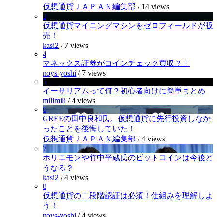
仮想通貨ＪＡＰＡＮ編集部
/
14 views
3
仮想通貨マイニングマシンをゼロフィールドが販
売！
kasi2
/
7 views
4
マネックス証券がコインチェック買収？！
noys-yoshi
/
7 views
5
イーサリアムって何？初心者向けに簡単まとめ
milimili
/
4 views
6
GREEの田中良和氏。仮想通貨に先行投資しなか
ったことを後悔していた！
仮想通貨ＪＡＰＡＮ編集部
/
4 views
7
ホリエモンや竹中平蔵氏のビットコインは今後ど
うなる？
kasi2
/
4 views
8
仮想通貨の二段階認証は必須！仕組みを理解しよ
う！
noys-yoshi
/
4 views