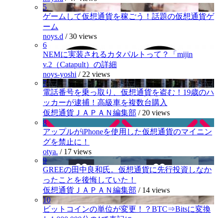
5
ゲームして仮想通貨を稼ごう！話題の仮想通貨ゲ
ーム
noys.d
/
30 views
6
NEMに実装されるカタパルトって？「mijin
v.2（Catapult）の詳細
noys-yoshi
/
22 views
7
電話番号を乗っ取り、仮想通貨を盗む！19歳のハ
ッカーが逮捕！高級車を複数台購入
仮想通貨ＪＡＰＡＮ編集部
/
20 views
8
アップルがiPhoneを使用した仮想通貨のマイニン
グを禁止に！
otya.
/
17 views
9
GREEの田中良和氏。仮想通貨に先行投資しなか
ったことを後悔していた！
仮想通貨ＪＡＰＡＮ編集部
/
14 views
10
ビットコインの単位が変更！？BTC⇒Bitsに変換