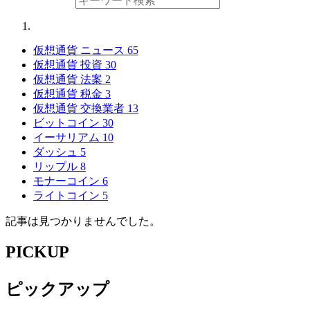
仮想通貨 ニュース
65
仮想通貨 投資
30
仮想通貨 法案
2
仮想通貨 税金
3
仮想通貨 交換業者
13
ビットコイン
30
イーサリアム
10
ダッシュ
5
リップル
8
モナーコイン
6
ライトコイン
5
記事は見つかりませんでした。
PICKUP
ピックアップ