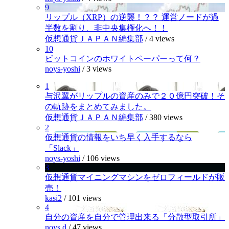
9
リップル（XRP）の逆襲！？？ 運営ノードが過
半数を割り、非中央集権化へ！！
仮想通貨ＪＡＰＡＮ編集部
/
4 views
10
ビットコインのホワイトペーパーって何？
noys-yoshi
/
3 views
1
与沢翼がリップルの資産のみで２０億円突破！そ
の軌跡をまとめてみました。
仮想通貨ＪＡＰＡＮ編集部
/
380 views
2
仮想通貨の情報をいち早く入手するなら
「Slack」
noys-yoshi
/
106 views
3
仮想通貨マイニングマシンをゼロフィールドが販
売！
kasi2
/
101 views
4
自分の資産を自分で管理出来る「分散型取引所」
noys.d
/
47 views