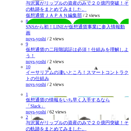
与沢翼がリップルの資産のみで２０億円突破！そ
の軌跡をまとめてみました。
仮想通貨ＪＡＰＡＮ編集部
/
2 views
8
SNSから初！LINEが仮想通貨事業に参入情報動
画
noys-yoshi
/
2 views
9
仮想通貨の二段階認証は必須！仕組みを理解しよ
う！
noys-yoshi
/
2 views
10
イーサリアムの凄いところ！スマートコントラク
トの仕組み
noys-yoshi
/
2 views
1
仮想通貨の情報をいち早く入手するなら
「Slack」
noys-yoshi
/
62 views
2
与沢翼がリップルの資産のみで２０億円突破！そ
の軌跡をまとめてみました。