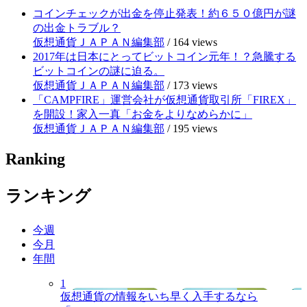
コインチェックが出金を停止発表！約６５０億円が謎
の出金トラブル？
仮想通貨ＪＡＰＡＮ編集部
/
164 views
2017年は日本にとってビットコイン元年！？急騰する
ビットコインの謎に迫る。
仮想通貨ＪＡＰＡＮ編集部
/
173 views
「CAMPFIRE」運営会社が仮想通貨取引所「FIREX」
を開設！家入一真「お金をよりなめらかに」
仮想通貨ＪＡＰＡＮ編集部
/
195 views
Ranking
ランキング
今週
今月
年間
1
仮想通貨の情報をいち早く入手するなら