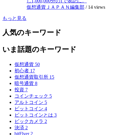
し1,000,000分の1で表記に。
仮想通貨ＪＡＰＡＮ編集部
/
14 views
もっと見る
人気のキーワード
いま話題のキーワード
仮想通貨
50
初心者
17
仮想通貨取引所
15
暗号通貨
8
投資
7
コインチェック
5
アルトコイン
5
ビットコイン
4
ビットコインとは
3
ビックカメラ
2
決済
2
bitFlyer
2