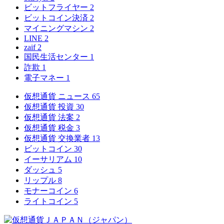
ビットフライヤー
2
ビットコイン決済
2
マイニングマシン
2
LINE
2
zaif
2
国民生活センター
1
詐欺
1
電子マネー
1
仮想通貨 ニュース
65
仮想通貨 投資
30
仮想通貨 法案
2
仮想通貨 税金
3
仮想通貨 交換業者
13
ビットコイン
30
イーサリアム
10
ダッシュ
5
リップル
8
モナーコイン
6
ライトコイン
5