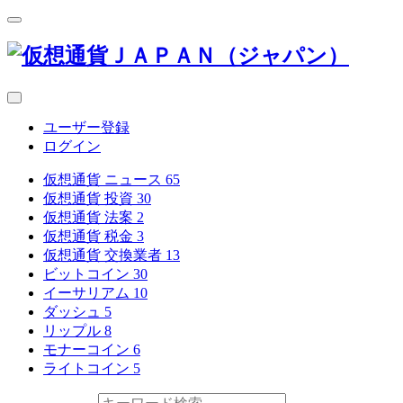
ユーザー登録
ログイン
仮想通貨 ニュース
65
仮想通貨 投資
30
仮想通貨 法案
2
仮想通貨 税金
3
仮想通貨 交換業者
13
ビットコイン
30
イーサリアム
10
ダッシュ
5
リップル
8
モナーコイン
6
ライトコイン
5