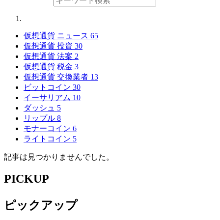
仮想通貨 ニュース
65
仮想通貨 投資
30
仮想通貨 法案
2
仮想通貨 税金
3
仮想通貨 交換業者
13
ビットコイン
30
イーサリアム
10
ダッシュ
5
リップル
8
モナーコイン
6
ライトコイン
5
記事は見つかりませんでした。
PICKUP
ピックアップ