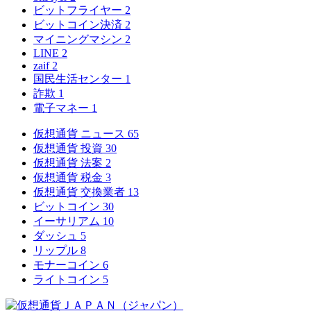
ビットフライヤー
2
ビットコイン決済
2
マイニングマシン
2
LINE
2
zaif
2
国民生活センター
1
詐欺
1
電子マネー
1
仮想通貨 ニュース
65
仮想通貨 投資
30
仮想通貨 法案
2
仮想通貨 税金
3
仮想通貨 交換業者
13
ビットコイン
30
イーサリアム
10
ダッシュ
5
リップル
8
モナーコイン
6
ライトコイン
5