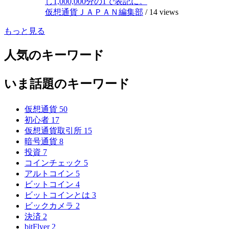
し1,000,000分の1で表記に。
仮想通貨ＪＡＰＡＮ編集部
/
14 views
もっと見る
人気のキーワード
いま話題のキーワード
仮想通貨
50
初心者
17
仮想通貨取引所
15
暗号通貨
8
投資
7
コインチェック
5
アルトコイン
5
ビットコイン
4
ビットコインとは
3
ビックカメラ
2
決済
2
bitFlyer
2