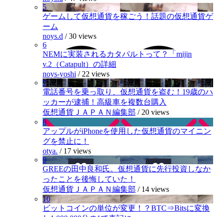
5
ゲームして仮想通貨を稼ごう！話題の仮想通貨ゲ
ーム
noys.d
/
30 views
6
NEMに実装されるカタパルトって？「mijin
v.2（Catapult）の詳細
noys-yoshi
/
22 views
7
電話番号を乗っ取り、仮想通貨を盗む！19歳のハ
ッカーが逮捕！高級車を複数台購入
仮想通貨ＪＡＰＡＮ編集部
/
20 views
8
アップルがiPhoneを使用した仮想通貨のマイニン
グを禁止に！
otya.
/
17 views
9
GREEの田中良和氏。仮想通貨に先行投資しなか
ったことを後悔していた！
仮想通貨ＪＡＰＡＮ編集部
/
14 views
10
ビットコインの単位が変更！？BTC⇒Bitsに変換