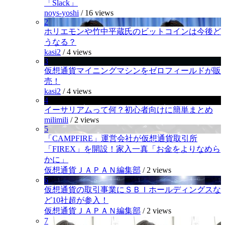
「Slack」
noys-yoshi
/
16 views
2
ホリエモンや竹中平蔵氏のビットコインは今後ど
うなる？
kasi2
/
4 views
3
仮想通貨マイニングマシンをゼロフィールドが販
売！
kasi2
/
4 views
4
イーサリアムって何？初心者向けに簡単まとめ
milimili
/
2 views
5
「CAMPFIRE」運営会社が仮想通貨取引所
「FIREX」を開設！家入一真「お金をよりなめら
かに」
仮想通貨ＪＡＰＡＮ編集部
/
2 views
6
仮想通貨の取引事業にＳＢＩホールディングスな
ど10社超が参入！
仮想通貨ＪＡＰＡＮ編集部
/
2 views
7