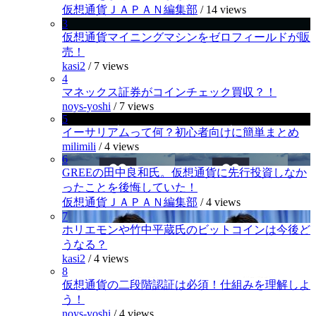
仮想通貨ＪＡＰＡＮ編集部
/
14 views
3
仮想通貨マイニングマシンをゼロフィールドが販
売！
kasi2
/
7 views
4
マネックス証券がコインチェック買収？！
noys-yoshi
/
7 views
5
イーサリアムって何？初心者向けに簡単まとめ
milimili
/
4 views
6
GREEの田中良和氏。仮想通貨に先行投資しなか
ったことを後悔していた！
仮想通貨ＪＡＰＡＮ編集部
/
4 views
7
ホリエモンや竹中平蔵氏のビットコインは今後ど
うなる？
kasi2
/
4 views
8
仮想通貨の二段階認証は必須！仕組みを理解しよ
う！
noys-yoshi
/
4 views