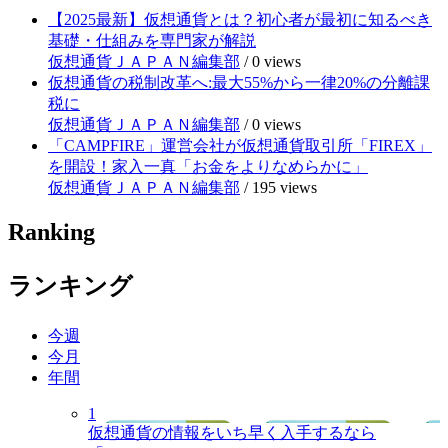
【2025最新】仮想通貨とは？初心者が最初に知るべき
基礎・仕組みを専門家が解説
仮想通貨ＪＡＰＡＮ編集部
/
0 views
仮想通貨の税制改革へ:最大55%から一律20%の分離課
税に
仮想通貨ＪＡＰＡＮ編集部
/
0 views
「CAMPFIRE」運営会社が仮想通貨取引所「FIREX」
を開設！家入一真「お金をよりなめらかに」
仮想通貨ＪＡＰＡＮ編集部
/
195 views
Ranking
ランキング
今週
今月
年間
1
仮想通貨の情報をいち早く入手するなら