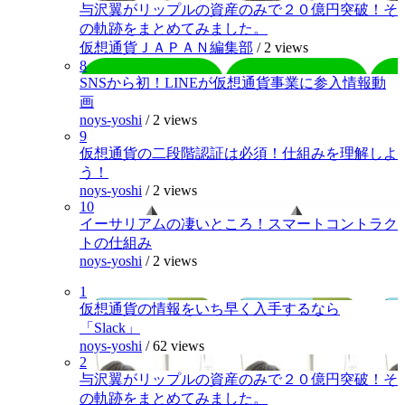
与沢翼がリップルの資産のみで２０億円突破！そ
の軌跡をまとめてみました。
仮想通貨ＪＡＰＡＮ編集部
/
2 views
8
SNSから初！LINEが仮想通貨事業に参入情報動
画
noys-yoshi
/
2 views
9
仮想通貨の二段階認証は必須！仕組みを理解しよ
う！
noys-yoshi
/
2 views
10
イーサリアムの凄いところ！スマートコントラク
トの仕組み
noys-yoshi
/
2 views
1
仮想通貨の情報をいち早く入手するなら
「Slack」
noys-yoshi
/
62 views
2
与沢翼がリップルの資産のみで２０億円突破！そ
の軌跡をまとめてみました。