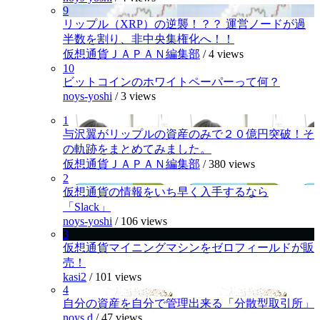
9
リップル（XRP）の逆襲！？？ 運営ノードが過
半数を割り、非中央集権化へ！！
仮想通貨ＪＡＰＡＮ編集部
/
4 views
10
ビットコインのホワイトペーパーって何？
noys-yoshi
/
3 views
1
与沢翼がリップルの資産のみで２０億円突破！そ
の軌跡をまとめてみました。
仮想通貨ＪＡＰＡＮ編集部
/
380 views
2
仮想通貨の情報をいち早く入手するなら
「Slack」
noys-yoshi
/
106 views
3
仮想通貨マイニングマシンをゼロフィールドが販
売！
kasi2
/
101 views
4
自分の資産を自分で管理出来る「分散型取引所」
noys.d
/
47 views