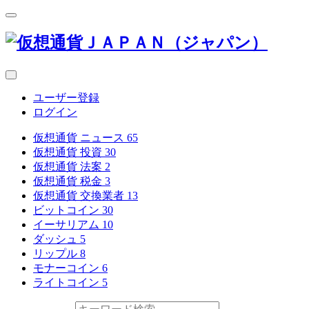
ユーザー登録
ログイン
仮想通貨 ニュース
65
仮想通貨 投資
30
仮想通貨 法案
2
仮想通貨 税金
3
仮想通貨 交換業者
13
ビットコイン
30
イーサリアム
10
ダッシュ
5
リップル
8
モナーコイン
6
ライトコイン
5