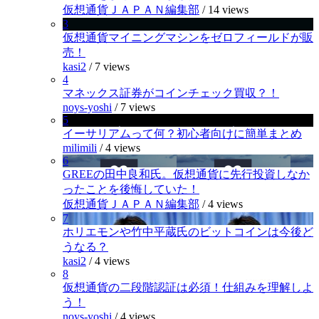
仮想通貨ＪＡＰＡＮ編集部
/
14 views
3
仮想通貨マイニングマシンをゼロフィールドが販
売！
kasi2
/
7 views
4
マネックス証券がコインチェック買収？！
noys-yoshi
/
7 views
5
イーサリアムって何？初心者向けに簡単まとめ
milimili
/
4 views
6
GREEの田中良和氏。仮想通貨に先行投資しなか
ったことを後悔していた！
仮想通貨ＪＡＰＡＮ編集部
/
4 views
7
ホリエモンや竹中平蔵氏のビットコインは今後ど
うなる？
kasi2
/
4 views
8
仮想通貨の二段階認証は必須！仕組みを理解しよ
う！
noys-yoshi
/
4 views