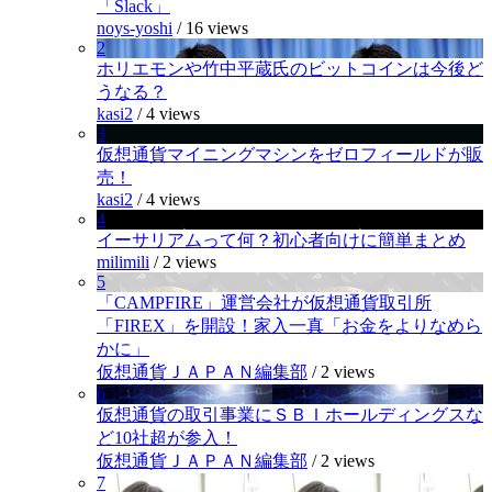
「Slack」
noys-yoshi
/
16 views
2
ホリエモンや竹中平蔵氏のビットコインは今後ど
うなる？
kasi2
/
4 views
3
仮想通貨マイニングマシンをゼロフィールドが販
売！
kasi2
/
4 views
4
イーサリアムって何？初心者向けに簡単まとめ
milimili
/
2 views
5
「CAMPFIRE」運営会社が仮想通貨取引所
「FIREX」を開設！家入一真「お金をよりなめら
かに」
仮想通貨ＪＡＰＡＮ編集部
/
2 views
6
仮想通貨の取引事業にＳＢＩホールディングスな
ど10社超が参入！
仮想通貨ＪＡＰＡＮ編集部
/
2 views
7