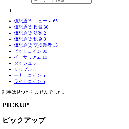
仮想通貨 ニュース
65
仮想通貨 投資
30
仮想通貨 法案
2
仮想通貨 税金
3
仮想通貨 交換業者
13
ビットコイン
30
イーサリアム
10
ダッシュ
5
リップル
8
モナーコイン
6
ライトコイン
5
記事は見つかりませんでした。
PICKUP
ピックアップ