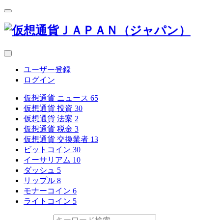
ユーザー登録
ログイン
仮想通貨 ニュース
65
仮想通貨 投資
30
仮想通貨 法案
2
仮想通貨 税金
3
仮想通貨 交換業者
13
ビットコイン
30
イーサリアム
10
ダッシュ
5
リップル
8
モナーコイン
6
ライトコイン
5