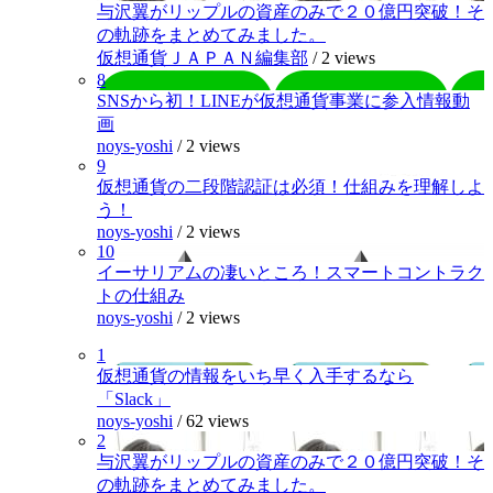
与沢翼がリップルの資産のみで２０億円突破！そ
の軌跡をまとめてみました。
仮想通貨ＪＡＰＡＮ編集部
/
2 views
8
SNSから初！LINEが仮想通貨事業に参入情報動
画
noys-yoshi
/
2 views
9
仮想通貨の二段階認証は必須！仕組みを理解しよ
う！
noys-yoshi
/
2 views
10
イーサリアムの凄いところ！スマートコントラク
トの仕組み
noys-yoshi
/
2 views
1
仮想通貨の情報をいち早く入手するなら
「Slack」
noys-yoshi
/
62 views
2
与沢翼がリップルの資産のみで２０億円突破！そ
の軌跡をまとめてみました。