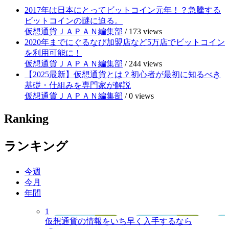
2017年は日本にとってビットコイン元年！？急騰する
ビットコインの謎に迫る。
仮想通貨ＪＡＰＡＮ編集部
/
173 views
2020年までにぐるなび加盟店など5万店でビットコイン
を利用可能に！
仮想通貨ＪＡＰＡＮ編集部
/
244 views
【2025最新】仮想通貨とは？初心者が最初に知るべき
基礎・仕組みを専門家が解説
仮想通貨ＪＡＰＡＮ編集部
/
0 views
Ranking
ランキング
今週
今月
年間
1
仮想通貨の情報をいち早く入手するなら