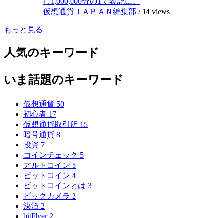
し1,000,000分の1で表記に。
仮想通貨ＪＡＰＡＮ編集部
/
14 views
もっと見る
人気のキーワード
いま話題のキーワード
仮想通貨
50
初心者
17
仮想通貨取引所
15
暗号通貨
8
投資
7
コインチェック
5
アルトコイン
5
ビットコイン
4
ビットコインとは
3
ビックカメラ
2
決済
2
bitFlyer
2