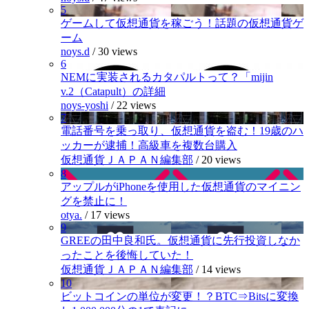
5
ゲームして仮想通貨を稼ごう！話題の仮想通貨ゲ
ーム
noys.d
/
30 views
6
NEMに実装されるカタパルトって？「mijin
v.2（Catapult）の詳細
noys-yoshi
/
22 views
7
電話番号を乗っ取り、仮想通貨を盗む！19歳のハ
ッカーが逮捕！高級車を複数台購入
仮想通貨ＪＡＰＡＮ編集部
/
20 views
8
アップルがiPhoneを使用した仮想通貨のマイニン
グを禁止に！
otya.
/
17 views
9
GREEの田中良和氏。仮想通貨に先行投資しなか
ったことを後悔していた！
仮想通貨ＪＡＰＡＮ編集部
/
14 views
10
ビットコインの単位が変更！？BTC⇒Bitsに変換