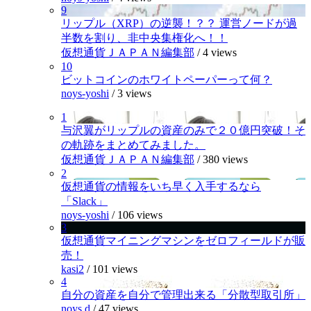
9
リップル（XRP）の逆襲！？？ 運営ノードが過
半数を割り、非中央集権化へ！！
仮想通貨ＪＡＰＡＮ編集部
/
4 views
10
ビットコインのホワイトペーパーって何？
noys-yoshi
/
3 views
1
与沢翼がリップルの資産のみで２０億円突破！そ
の軌跡をまとめてみました。
仮想通貨ＪＡＰＡＮ編集部
/
380 views
2
仮想通貨の情報をいち早く入手するなら
「Slack」
noys-yoshi
/
106 views
3
仮想通貨マイニングマシンをゼロフィールドが販
売！
kasi2
/
101 views
4
自分の資産を自分で管理出来る「分散型取引所」
noys.d
/
47 views