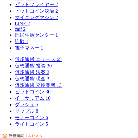
ビットフライヤー
2
ビットコイン決済
2
マイニングマシン
2
LINE
2
zaif
2
国民生活センター
1
詐欺
1
電子マネー
1
仮想通貨 ニュース
65
仮想通貨 投資
30
仮想通貨 法案
2
仮想通貨 税金
3
仮想通貨 交換業者
13
ビットコイン
30
イーサリアム
10
ダッシュ
5
リップル
8
モナーコイン
6
ライトコイン
5