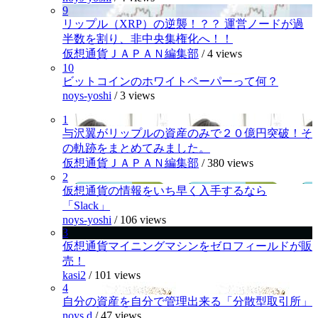
9
リップル（XRP）の逆襲！？？ 運営ノードが過
半数を割り、非中央集権化へ！！
仮想通貨ＪＡＰＡＮ編集部
/
4 views
10
ビットコインのホワイトペーパーって何？
noys-yoshi
/
3 views
1
与沢翼がリップルの資産のみで２０億円突破！そ
の軌跡をまとめてみました。
仮想通貨ＪＡＰＡＮ編集部
/
380 views
2
仮想通貨の情報をいち早く入手するなら
「Slack」
noys-yoshi
/
106 views
3
仮想通貨マイニングマシンをゼロフィールドが販
売！
kasi2
/
101 views
4
自分の資産を自分で管理出来る「分散型取引所」
noys.d
/
47 views