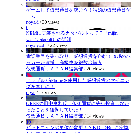
5
ゲームして仮想通貨を稼ごう！話題の仮想通貨ゲ
ーム
noys.d
/
30 views
6
NEMに実装されるカタパルトって？「mijin
v.2（Catapult）の詳細
noys-yoshi
/
22 views
7
電話番号を乗っ取り、仮想通貨を盗む！19歳のハ
ッカーが逮捕！高級車を複数台購入
仮想通貨ＪＡＰＡＮ編集部
/
20 views
8
アップルがiPhoneを使用した仮想通貨のマイニン
グを禁止に！
otya.
/
17 views
9
GREEの田中良和氏。仮想通貨に先行投資しなか
ったことを後悔していた！
仮想通貨ＪＡＰＡＮ編集部
/
14 views
10
ビットコインの単位が変更！？BTC⇒Bitsに変換