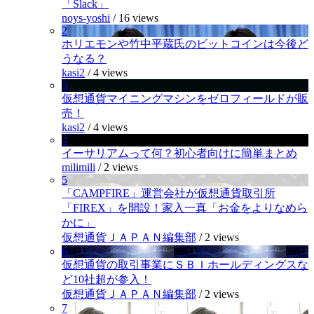
「Slack」
noys-yoshi
/
16 views
2
ホリエモンや竹中平蔵氏のビットコインは今後ど
うなる？
kasi2
/
4 views
3
仮想通貨マイニングマシンをゼロフィールドが販
売！
kasi2
/
4 views
4
イーサリアムって何？初心者向けに簡単まとめ
milimili
/
2 views
5
「CAMPFIRE」運営会社が仮想通貨取引所
「FIREX」を開設！家入一真「お金をよりなめら
かに」
仮想通貨ＪＡＰＡＮ編集部
/
2 views
6
仮想通貨の取引事業にＳＢＩホールディングスな
ど10社超が参入！
仮想通貨ＪＡＰＡＮ編集部
/
2 views
7