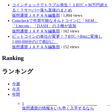
コインチェックでトラブル発生！１BTC＝90万円超え
る！？サーバー落ち直後のまとめ
仮想通貨ＪＡＰＡＮ編集部
/
1,804 views
Coincheckで売買可能なオルトコインに「NEM」
「Litecoin」「DASH」の３種が追加
仮想通貨ＪＡＰＡＮ編集部
/
162 views
ビットコインの単位が変更！？BTC⇒Bitsに変換し
1,000,000分の1で表記に。
仮想通貨ＪＡＰＡＮ編集部
/
152 views
Ranking
ランキング
今週
今月
年間
1
仮想通貨の情報をいち早く入手するなら