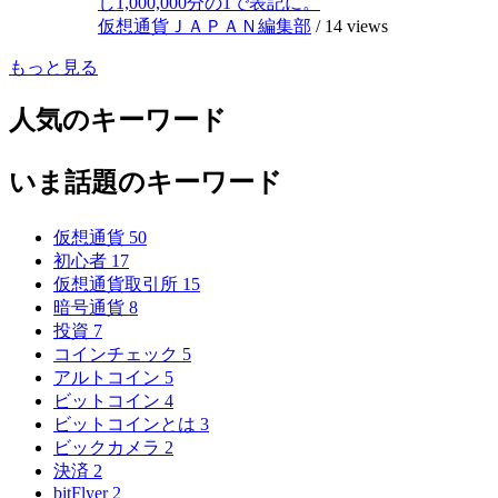
し1,000,000分の1で表記に。
仮想通貨ＪＡＰＡＮ編集部
/
14 views
もっと見る
人気のキーワード
いま話題のキーワード
仮想通貨
50
初心者
17
仮想通貨取引所
15
暗号通貨
8
投資
7
コインチェック
5
アルトコイン
5
ビットコイン
4
ビットコインとは
3
ビックカメラ
2
決済
2
bitFlyer
2