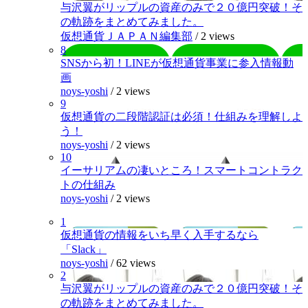
与沢翼がリップルの資産のみで２０億円突破！そ
の軌跡をまとめてみました。
仮想通貨ＪＡＰＡＮ編集部
/
2 views
8
SNSから初！LINEが仮想通貨事業に参入情報動
画
noys-yoshi
/
2 views
9
仮想通貨の二段階認証は必須！仕組みを理解しよ
う！
noys-yoshi
/
2 views
10
イーサリアムの凄いところ！スマートコントラク
トの仕組み
noys-yoshi
/
2 views
1
仮想通貨の情報をいち早く入手するなら
「Slack」
noys-yoshi
/
62 views
2
与沢翼がリップルの資産のみで２０億円突破！そ
の軌跡をまとめてみました。