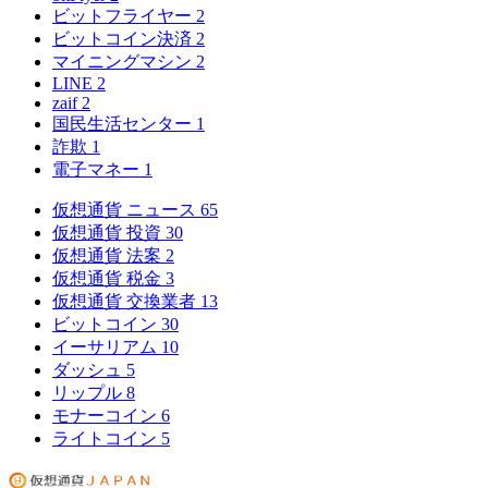
ビットフライヤー
2
ビットコイン決済
2
マイニングマシン
2
LINE
2
zaif
2
国民生活センター
1
詐欺
1
電子マネー
1
仮想通貨 ニュース
65
仮想通貨 投資
30
仮想通貨 法案
2
仮想通貨 税金
3
仮想通貨 交換業者
13
ビットコイン
30
イーサリアム
10
ダッシュ
5
リップル
8
モナーコイン
6
ライトコイン
5