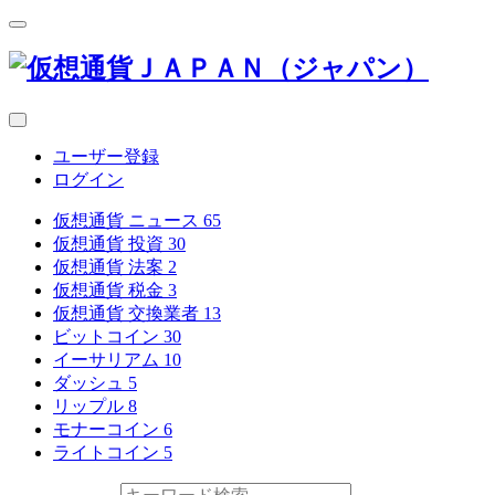
ユーザー登録
ログイン
仮想通貨 ニュース
65
仮想通貨 投資
30
仮想通貨 法案
2
仮想通貨 税金
3
仮想通貨 交換業者
13
ビットコイン
30
イーサリアム
10
ダッシュ
5
リップル
8
モナーコイン
6
ライトコイン
5