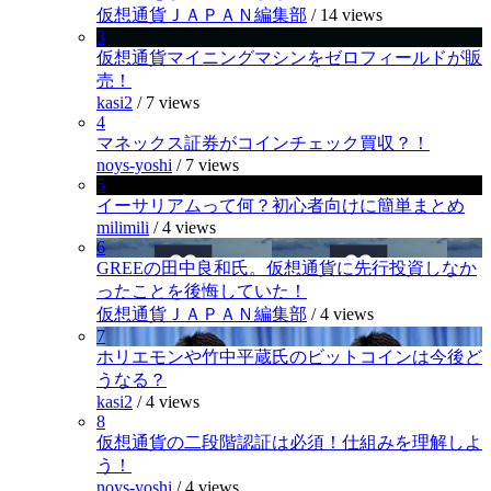
仮想通貨ＪＡＰＡＮ編集部
/
14 views
3
仮想通貨マイニングマシンをゼロフィールドが販
売！
kasi2
/
7 views
4
マネックス証券がコインチェック買収？！
noys-yoshi
/
7 views
5
イーサリアムって何？初心者向けに簡単まとめ
milimili
/
4 views
6
GREEの田中良和氏。仮想通貨に先行投資しなか
ったことを後悔していた！
仮想通貨ＪＡＰＡＮ編集部
/
4 views
7
ホリエモンや竹中平蔵氏のビットコインは今後ど
うなる？
kasi2
/
4 views
8
仮想通貨の二段階認証は必須！仕組みを理解しよ
う！
noys-yoshi
/
4 views