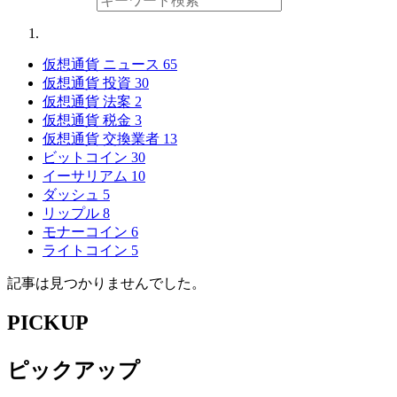
仮想通貨 ニュース
65
仮想通貨 投資
30
仮想通貨 法案
2
仮想通貨 税金
3
仮想通貨 交換業者
13
ビットコイン
30
イーサリアム
10
ダッシュ
5
リップル
8
モナーコイン
6
ライトコイン
5
記事は見つかりませんでした。
PICKUP
ピックアップ