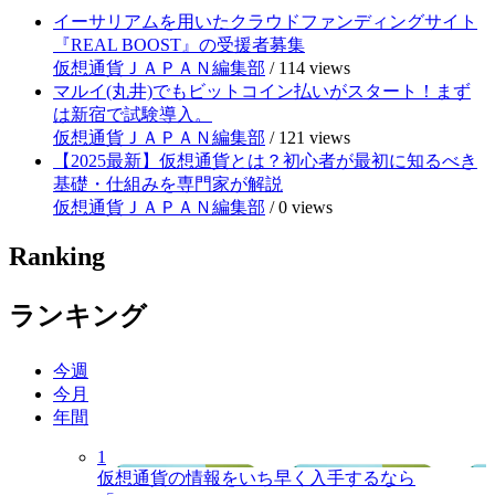
イーサリアムを用いたクラウドファンディングサイト
『REAL BOOST』の受援者募集
仮想通貨ＪＡＰＡＮ編集部
/
114 views
マルイ(丸井)でもビットコイン払いがスタート！まず
は新宿で試験導入。
仮想通貨ＪＡＰＡＮ編集部
/
121 views
【2025最新】仮想通貨とは？初心者が最初に知るべき
基礎・仕組みを専門家が解説
仮想通貨ＪＡＰＡＮ編集部
/
0 views
Ranking
ランキング
今週
今月
年間
1
仮想通貨の情報をいち早く入手するなら