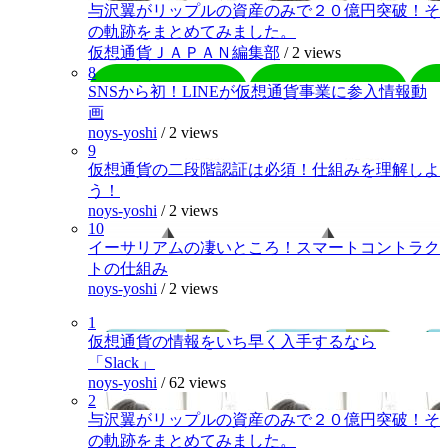
与沢翼がリップルの資産のみで２０億円突破！そ
の軌跡をまとめてみました。
仮想通貨ＪＡＰＡＮ編集部
/
2 views
8
SNSから初！LINEが仮想通貨事業に参入情報動
画
noys-yoshi
/
2 views
9
仮想通貨の二段階認証は必須！仕組みを理解しよ
う！
noys-yoshi
/
2 views
10
イーサリアムの凄いところ！スマートコントラク
トの仕組み
noys-yoshi
/
2 views
1
仮想通貨の情報をいち早く入手するなら
「Slack」
noys-yoshi
/
62 views
2
与沢翼がリップルの資産のみで２０億円突破！そ
の軌跡をまとめてみました。