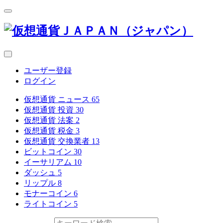
ユーザー登録
ログイン
仮想通貨 ニュース
65
仮想通貨 投資
30
仮想通貨 法案
2
仮想通貨 税金
3
仮想通貨 交換業者
13
ビットコイン
30
イーサリアム
10
ダッシュ
5
リップル
8
モナーコイン
6
ライトコイン
5