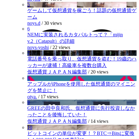
5
ゲームして仮想通貨を稼ごう！話題の仮想通貨ゲ
ーム
noys.d
/
30 views
6
NEMに実装されるカタパルトって？「mijin
v.2（Catapult）の詳細
noys-yoshi
/
22 views
7
電話番号を乗っ取り、仮想通貨を盗む！19歳のハ
ッカーが逮捕！高級車を複数台購入
仮想通貨ＪＡＰＡＮ編集部
/
20 views
8
アップルがiPhoneを使用した仮想通貨のマイニン
グを禁止に！
otya.
/
17 views
9
GREEの田中良和氏。仮想通貨に先行投資しなか
ったことを後悔していた！
仮想通貨ＪＡＰＡＮ編集部
/
14 views
10
ビットコインの単位が変更！？BTC⇒Bitsに変換