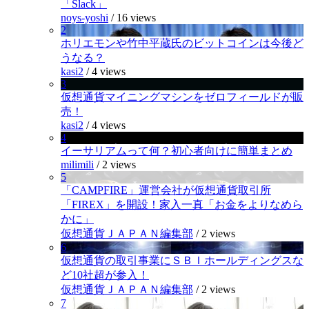
「Slack」
noys-yoshi
/
16 views
2
ホリエモンや竹中平蔵氏のビットコインは今後ど
うなる？
kasi2
/
4 views
3
仮想通貨マイニングマシンをゼロフィールドが販
売！
kasi2
/
4 views
4
イーサリアムって何？初心者向けに簡単まとめ
milimili
/
2 views
5
「CAMPFIRE」運営会社が仮想通貨取引所
「FIREX」を開設！家入一真「お金をよりなめら
かに」
仮想通貨ＪＡＰＡＮ編集部
/
2 views
6
仮想通貨の取引事業にＳＢＩホールディングスな
ど10社超が参入！
仮想通貨ＪＡＰＡＮ編集部
/
2 views
7