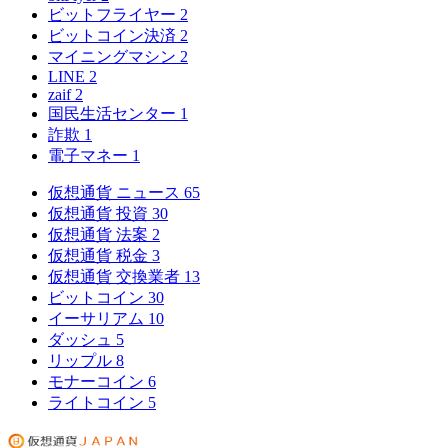
ビットフライヤー
2
ビットコイン決済
2
マイニングマシン
2
LINE
2
zaif
2
国民生活センター
1
詐欺
1
電子マネー
1
仮想通貨 ニュース
65
仮想通貨 投資
30
仮想通貨 法案
2
仮想通貨 税金
3
仮想通貨 交換業者
13
ビットコイン
30
イーサリアム
10
ダッシュ
5
リップル
8
モナーコイン
6
ライトコイン
5