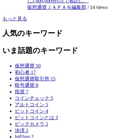
し1,000,000分の1で表記に。
仮想通貨ＪＡＰＡＮ編集部
/
14 views
もっと見る
人気のキーワード
いま話題のキーワード
仮想通貨
50
初心者
17
仮想通貨取引所
15
暗号通貨
8
投資
7
コインチェック
5
アルトコイン
5
ビットコイン
4
ビットコインとは
3
ビックカメラ
2
決済
2
bitFlyer
2