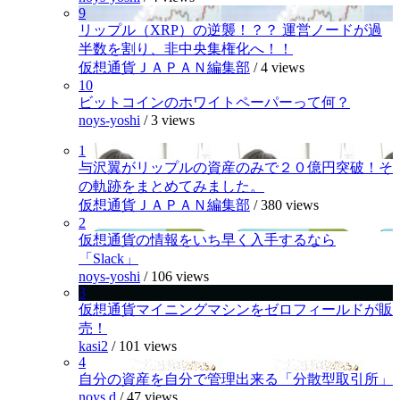
9
リップル（XRP）の逆襲！？？ 運営ノードが過
半数を割り、非中央集権化へ！！
仮想通貨ＪＡＰＡＮ編集部
/
4 views
10
ビットコインのホワイトペーパーって何？
noys-yoshi
/
3 views
1
与沢翼がリップルの資産のみで２０億円突破！そ
の軌跡をまとめてみました。
仮想通貨ＪＡＰＡＮ編集部
/
380 views
2
仮想通貨の情報をいち早く入手するなら
「Slack」
noys-yoshi
/
106 views
3
仮想通貨マイニングマシンをゼロフィールドが販
売！
kasi2
/
101 views
4
自分の資産を自分で管理出来る「分散型取引所」
noys.d
/
47 views