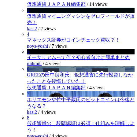
仮想通貨ＪＡＰＡＮ編集部
/
14 views
3
仮想通貨マイニングマシンをゼロフィールドが販
売！
kasi2
/
7 views
4
マネックス証券がコインチェック買収？！
noys-yoshi
/
7 views
5
イーサリアムって何？初心者向けに簡単まとめ
milimili
/
4 views
6
GREEの田中良和氏。仮想通貨に先行投資しなか
ったことを後悔していた！
仮想通貨ＪＡＰＡＮ編集部
/
4 views
7
ホリエモンや竹中平蔵氏のビットコインは今後ど
うなる？
kasi2
/
4 views
8
仮想通貨の二段階認証は必須！仕組みを理解しよ
う！
noys-yoshi
/
4 views