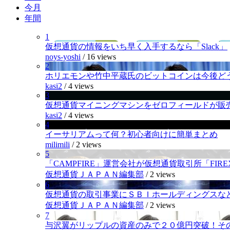
今月
年間
1
仮想通貨の情報をいち早く入手するなら「Slack」
noys-yoshi
/
16 views
2
ホリエモンや竹中平蔵氏のビットコインは今後ど
kasi2
/
4 views
3
仮想通貨マイニングマシンをゼロフィールドが販
kasi2
/
4 views
4
イーサリアムって何？初心者向けに簡単まとめ
milimili
/
2 views
5
「CAMPFIRE」運営会社が仮想通貨取引所「FI
仮想通貨ＪＡＰＡＮ編集部
/
2 views
6
仮想通貨の取引事業にＳＢＩホールディングスなど
仮想通貨ＪＡＰＡＮ編集部
/
2 views
7
与沢翼がリップルの資産のみで２０億円突破！そ