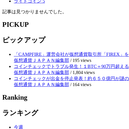
ライトコイン
5
記事は見つかりませんでした。
PICKUP
ピックアップ
「CAMPFIRE」運営会社が仮想通貨取引所「FIRE
仮想通貨ＪＡＰＡＮ編集部
/
195 views
コインチェックでトラブル発生！１BTC＝90万円超え
仮想通貨ＪＡＰＡＮ編集部
/
1,804 views
コインチェックが出金を停止発表！約６５０億円が謎の
仮想通貨ＪＡＰＡＮ編集部
/
164 views
Ranking
ランキング
今週