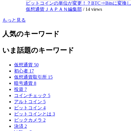
ビットコインの単位が変更！？BTC⇒Bitsに変換し1,
仮想通貨ＪＡＰＡＮ編集部
/
14 views
もっと見る
人気のキーワード
いま話題のキーワード
仮想通貨
50
初心者
17
仮想通貨取引所
15
暗号通貨
8
投資
7
コインチェック
5
アルトコイン
5
ビットコイン
4
ビットコインとは
3
ビックカメラ
2
決済
2