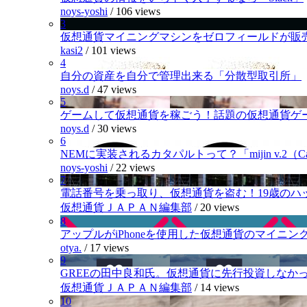
noys-yoshi
/
106 views
3
仮想通貨マイニングマシンをゼロフィールドが販
kasi2
/
101 views
4
自分の資産を自分で管理出来る「分散型取引所」
noys.d
/
47 views
5
ゲームして仮想通貨を稼ごう！話題の仮想通貨ゲ
noys.d
/
30 views
6
NEMに実装されるカタパルトって？「mijin v.2（Cat
noys-yoshi
/
22 views
7
電話番号を乗っ取り、仮想通貨を盗む！19歳のハ
仮想通貨ＪＡＰＡＮ編集部
/
20 views
8
アップルがiPhoneを使用した仮想通貨のマイニン
otya.
/
17 views
9
GREEの田中良和氏。仮想通貨に先行投資しなか
仮想通貨ＪＡＰＡＮ編集部
/
14 views
10