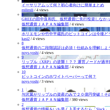
5
イーサリアムって何？初心者向けに簡単まとめ
milimili
/
4 views
6
GREEの田中良和氏。仮想通貨に先行投資しなか
仮想通貨ＪＡＰＡＮ編集部
/
4 views
7
ホリエモンや竹中平蔵氏のビットコインは今後ど
kasi2
/
4 views
8
仮想通貨の二段階認証は必須！仕組みを理解しよ
noys-yoshi
/
4 views
9
リップル（XRP）の逆襲！？？ 運営ノードが過
仮想通貨ＪＡＰＡＮ編集部
/
4 views
10
ビットコインのホワイトペーパーって何？
noys-yoshi
/
3 views
1
与沢翼がリップルの資産のみで２０億円突破！そ
仮想通貨ＪＡＰＡＮ編集部
/
380 views
2
仮想通貨の情報をいち早く入手するなら「Slack」