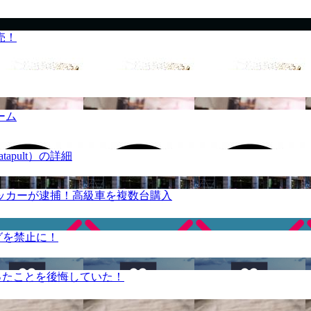
売！
ーム
apult）の詳細
ッカーが逮捕！高級車を複数台購入
グを禁止に！
ったことを後悔していた！