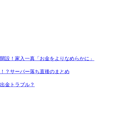
X」を開設！家入一真「お金をよりなめらかに」
る！？サーバー落ち直後のまとめ
出金トラブル？