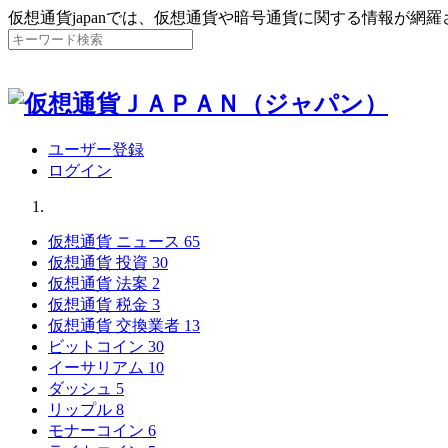
仮想通貨japanでは、仮想通貨や暗号通貨に関する情報が網
ユーザー登録
ログイン
仮想通貨 ニュース
65
仮想通貨 投資
30
仮想通貨 法案
2
仮想通貨 税金
3
仮想通貨 交換業者
13
ビットコイン
30
イーサリアム
10
ダッシュ
5
リップル
8
モナーコイン
6