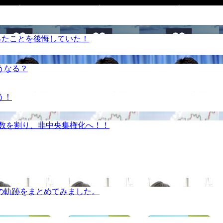
ったことを後悔していた！
うなる？
う！
半数を割り、非中央集権化へ！！
の軌跡をまとめてみました。