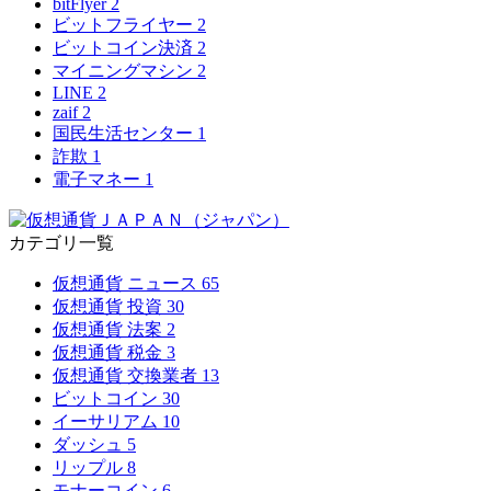
bitFlyer
2
ビットフライヤー
2
ビットコイン決済
2
マイニングマシン
2
LINE
2
zaif
2
国民生活センター
1
詐欺
1
電子マネー
1
カテゴリ一覧
仮想通貨 ニュース
65
仮想通貨 投資
30
仮想通貨 法案
2
仮想通貨 税金
3
仮想通貨 交換業者
13
ビットコイン
30
イーサリアム
10
ダッシュ
5
リップル
8
モナーコイン
6