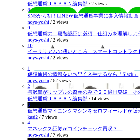
仮想通貨ＪＡＰＡＮ編集部
/
2 views
8
SNSから初！LINEが仮想通貨事業に参入情報動画
noys-yoshi
/
2 views
9
仮想通貨の二段階認証は必須！仕組みを理解しよ
noys-yoshi
/
2 views
10
イーサリアムの凄いところ！スマートコントラク
noys-yoshi
/
2 views
1
仮想通貨の情報をいち早く入手するなら「Slack」
noys-yoshi
/
62 views
2
与沢翼がリップルの資産のみで２０億円突破！そ
仮想通貨ＪＡＰＡＮ編集部
/
14 views
3
仮想通貨マイニングマシンをゼロフィールドが販
kasi2
/
7 views
4
マネックス証券がコインチェック買収？！
noys-yoshi
/
7 views