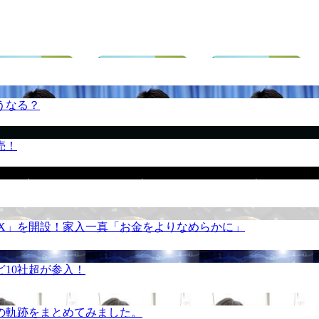
うなる？
売！
REX」を開設！家入一真「お金をよりなめらかに」
10社超が参入！
の軌跡をまとめてみました。