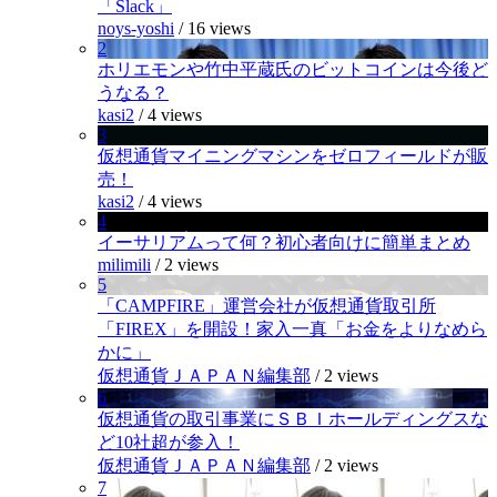
「Slack」
noys-yoshi
/
16 views
2
ホリエモンや竹中平蔵氏のビットコインは今後ど
うなる？
kasi2
/
4 views
3
仮想通貨マイニングマシンをゼロフィールドが販
売！
kasi2
/
4 views
4
イーサリアムって何？初心者向けに簡単まとめ
milimili
/
2 views
5
「CAMPFIRE」運営会社が仮想通貨取引所
「FIREX」を開設！家入一真「お金をよりなめら
かに」
仮想通貨ＪＡＰＡＮ編集部
/
2 views
6
仮想通貨の取引事業にＳＢＩホールディングスな
ど10社超が参入！
仮想通貨ＪＡＰＡＮ編集部
/
2 views
7