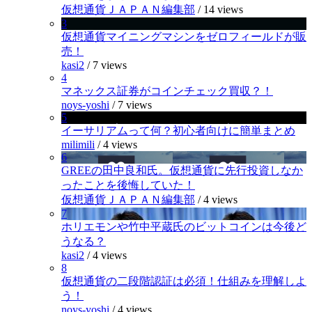
仮想通貨ＪＡＰＡＮ編集部
/
14 views
3
仮想通貨マイニングマシンをゼロフィールドが販
売！
kasi2
/
7 views
4
マネックス証券がコインチェック買収？！
noys-yoshi
/
7 views
5
イーサリアムって何？初心者向けに簡単まとめ
milimili
/
4 views
6
GREEの田中良和氏。仮想通貨に先行投資しなか
ったことを後悔していた！
仮想通貨ＪＡＰＡＮ編集部
/
4 views
7
ホリエモンや竹中平蔵氏のビットコインは今後ど
うなる？
kasi2
/
4 views
8
仮想通貨の二段階認証は必須！仕組みを理解しよ
う！
noys-yoshi
/
4 views