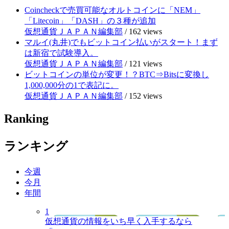
Coincheckで売買可能なオルトコインに「NEM」
「Litecoin」「DASH」の３種が追加
仮想通貨ＪＡＰＡＮ編集部
/
162 views
マルイ(丸井)でもビットコイン払いがスタート！まず
は新宿で試験導入。
仮想通貨ＪＡＰＡＮ編集部
/
121 views
ビットコインの単位が変更！？BTC⇒Bitsに変換し
1,000,000分の1で表記に。
仮想通貨ＪＡＰＡＮ編集部
/
152 views
Ranking
ランキング
今週
今月
年間
1
仮想通貨の情報をいち早く入手するなら