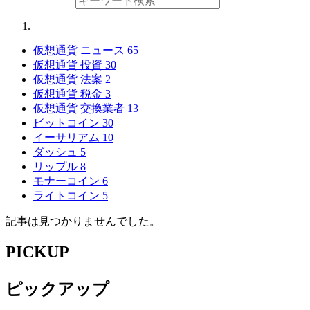
仮想通貨 ニュース
65
仮想通貨 投資
30
仮想通貨 法案
2
仮想通貨 税金
3
仮想通貨 交換業者
13
ビットコイン
30
イーサリアム
10
ダッシュ
5
リップル
8
モナーコイン
6
ライトコイン
5
記事は見つかりませんでした。
PICKUP
ピックアップ