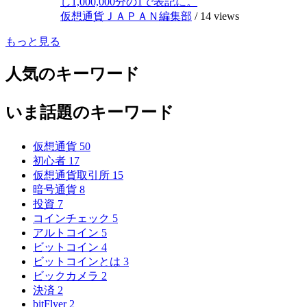
し1,000,000分の1で表記に。
仮想通貨ＪＡＰＡＮ編集部
/
14 views
もっと見る
人気のキーワード
いま話題のキーワード
仮想通貨
50
初心者
17
仮想通貨取引所
15
暗号通貨
8
投資
7
コインチェック
5
アルトコイン
5
ビットコイン
4
ビットコインとは
3
ビックカメラ
2
決済
2
bitFlyer
2