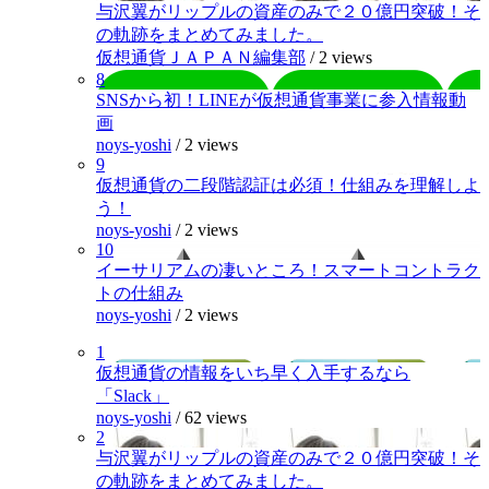
与沢翼がリップルの資産のみで２０億円突破！そ
の軌跡をまとめてみました。
仮想通貨ＪＡＰＡＮ編集部
/
2 views
8
SNSから初！LINEが仮想通貨事業に参入情報動
画
noys-yoshi
/
2 views
9
仮想通貨の二段階認証は必須！仕組みを理解しよ
う！
noys-yoshi
/
2 views
10
イーサリアムの凄いところ！スマートコントラク
トの仕組み
noys-yoshi
/
2 views
1
仮想通貨の情報をいち早く入手するなら
「Slack」
noys-yoshi
/
62 views
2
与沢翼がリップルの資産のみで２０億円突破！そ
の軌跡をまとめてみました。