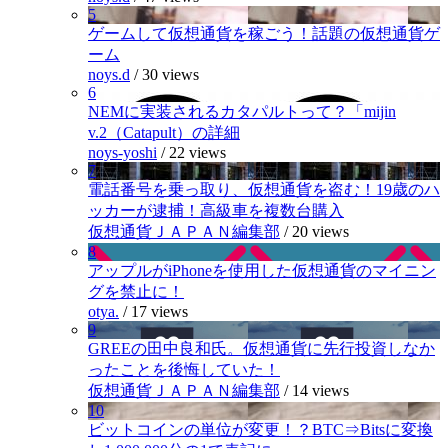
5
ゲームして仮想通貨を稼ごう！話題の仮想通貨ゲ
ーム
noys.d
/
30 views
6
NEMに実装されるカタパルトって？「mijin
v.2（Catapult）の詳細
noys-yoshi
/
22 views
7
電話番号を乗っ取り、仮想通貨を盗む！19歳のハ
ッカーが逮捕！高級車を複数台購入
仮想通貨ＪＡＰＡＮ編集部
/
20 views
8
アップルがiPhoneを使用した仮想通貨のマイニン
グを禁止に！
otya.
/
17 views
9
GREEの田中良和氏。仮想通貨に先行投資しなか
ったことを後悔していた！
仮想通貨ＪＡＰＡＮ編集部
/
14 views
10
ビットコインの単位が変更！？BTC⇒Bitsに変換