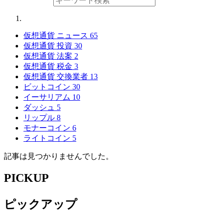
仮想通貨 ニュース
65
仮想通貨 投資
30
仮想通貨 法案
2
仮想通貨 税金
3
仮想通貨 交換業者
13
ビットコイン
30
イーサリアム
10
ダッシュ
5
リップル
8
モナーコイン
6
ライトコイン
5
記事は見つかりませんでした。
PICKUP
ピックアップ