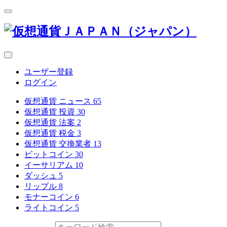
ユーザー登録
ログイン
仮想通貨 ニュース
65
仮想通貨 投資
30
仮想通貨 法案
2
仮想通貨 税金
3
仮想通貨 交換業者
13
ビットコイン
30
イーサリアム
10
ダッシュ
5
リップル
8
モナーコイン
6
ライトコイン
5