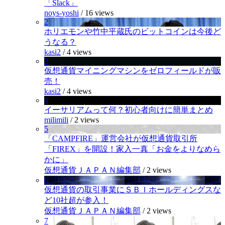
「Slack」
noys-yoshi
/
16 views
2
ホリエモンや竹中平蔵氏のビットコインは今後ど
うなる？
kasi2
/
4 views
3
仮想通貨マイニングマシンをゼロフィールドが販
売！
kasi2
/
4 views
4
イーサリアムって何？初心者向けに簡単まとめ
milimili
/
2 views
5
「CAMPFIRE」運営会社が仮想通貨取引所
「FIREX」を開設！家入一真「お金をよりなめら
かに」
仮想通貨ＪＡＰＡＮ編集部
/
2 views
6
仮想通貨の取引事業にＳＢＩホールディングスな
ど10社超が参入！
仮想通貨ＪＡＰＡＮ編集部
/
2 views
7