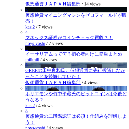
仮想通貨ＪＡＰＡＮ編集部
/
14 views
3
仮想通貨マイニングマシンをゼロフィールドが販
売！
kasi2
/
7 views
4
マネックス証券がコインチェック買収？！
noys-yoshi
/
7 views
5
イーサリアムって何？初心者向けに簡単まとめ
milimili
/
4 views
6
GREEの田中良和氏。仮想通貨に先行投資しなか
ったことを後悔していた！
仮想通貨ＪＡＰＡＮ編集部
/
4 views
7
ホリエモンや竹中平蔵氏のビットコインは今後ど
うなる？
kasi2
/
4 views
8
仮想通貨の二段階認証は必須！仕組みを理解しよ
う！
noys-yoshi
/
4 views