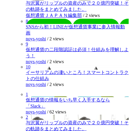
与沢翼がリップルの資産のみで２０億円突破！そ
の軌跡をまとめてみました。
仮想通貨ＪＡＰＡＮ編集部
/
2 views
8
SNSから初！LINEが仮想通貨事業に参入情報動
画
noys-yoshi
/
2 views
9
仮想通貨の二段階認証は必須！仕組みを理解しよ
う！
noys-yoshi
/
2 views
10
イーサリアムの凄いところ！スマートコントラク
トの仕組み
noys-yoshi
/
2 views
1
仮想通貨の情報をいち早く入手するなら
「Slack」
noys-yoshi
/
62 views
2
与沢翼がリップルの資産のみで２０億円突破！そ
の軌跡をまとめてみました。