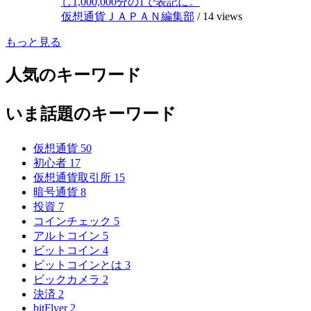
し1,000,000分の1で表記に。
仮想通貨ＪＡＰＡＮ編集部
/
14 views
もっと見る
人気のキーワード
いま話題のキーワード
仮想通貨
50
初心者
17
仮想通貨取引所
15
暗号通貨
8
投資
7
コインチェック
5
アルトコイン
5
ビットコイン
4
ビットコインとは
3
ビックカメラ
2
決済
2
bitFlyer
2