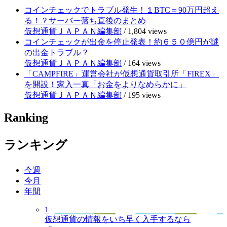
コインチェックでトラブル発生！１BTC＝90万円超え
る！？サーバー落ち直後のまとめ
仮想通貨ＪＡＰＡＮ編集部
/
1,804 views
コインチェックが出金を停止発表！約６５０億円が謎
の出金トラブル？
仮想通貨ＪＡＰＡＮ編集部
/
164 views
「CAMPFIRE」運営会社が仮想通貨取引所「FIREX」
を開設！家入一真「お金をよりなめらかに」
仮想通貨ＪＡＰＡＮ編集部
/
195 views
Ranking
ランキング
今週
今月
年間
1
仮想通貨の情報をいち早く入手するなら