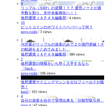
9
リップル（XRP）の逆襲！？？ 運営ノードが過
半数を割り、非中央集権化へ！！
仮想通貨ＪＡＰＡＮ編集部
/
4 views
10
ビットコインのホワイトペーパーって何？
noys-yoshi
/
3 views
1
与沢翼がリップルの資産のみで２０億円突破！そ
の軌跡をまとめてみました。
仮想通貨ＪＡＰＡＮ編集部
/
380 views
2
仮想通貨の情報をいち早く入手するなら
「Slack」
noys-yoshi
/
106 views
3
仮想通貨マイニングマシンをゼロフィールドが販
売！
kasi2
/
101 views
4
自分の資産を自分で管理出来る「分散型取引所」
noys.d
/
47 views