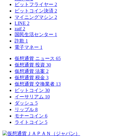
ビットフライヤー
2
ビットコイン決済
2
マイニングマシン
2
LINE
2
zaif
2
国民生活センター
1
詐欺
1
電子マネー
1
仮想通貨 ニュース
65
仮想通貨 投資
30
仮想通貨 法案
2
仮想通貨 税金
3
仮想通貨 交換業者
13
ビットコイン
30
イーサリアム
10
ダッシュ
5
リップル
8
モナーコイン
6
ライトコイン
5