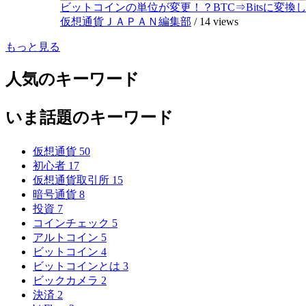
ビットコインの単位が変更！？BTC⇒Bitsに変換し1,
仮想通貨ＪＡＰＡＮ編集部
/
14 views
もっと見る
人気のキーワード
いま話題のキーワード
仮想通貨
50
初心者
17
仮想通貨取引所
15
暗号通貨
8
投資
7
コインチェック
5
アルトコイン
5
ビットコイン
4
ビットコインとは
3
ビックカメラ
2
決済
2