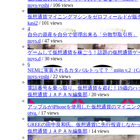
noys-yoshi
/
106 views
3
仮想通貨マイニングマシンをゼロフィールドが販
kasi2
/
101 views
4
自分の資産を自分で管理出来る「分散型取引所」
noys.d
/
47 views
5
ゲームして仮想通貨を稼ごう！話題の仮想通貨ゲ
noys.d
/
30 views
6
NEMに実装されるカタパルトって？「mijin v.2（Cat
noys-yoshi
/
22 views
7
電話番号を乗っ取り、仮想通貨を盗む！19歳のハ
仮想通貨ＪＡＰＡＮ編集部
/
20 views
8
アップルがiPhoneを使用した仮想通貨のマイニン
otya.
/
17 views
9
GREEの田中良和氏。仮想通貨に先行投資しなか
仮想通貨ＪＡＰＡＮ編集部
/
14 views
10