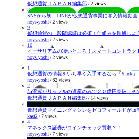
仮想通貨ＪＡＰＡＮ編集部
/
2 views
8
SNSから初！LINEが仮想通貨事業に参入情報動画
noys-yoshi
/
2 views
9
仮想通貨の二段階認証は必須！仕組みを理解しよ
noys-yoshi
/
2 views
10
イーサリアムの凄いところ！スマートコントラク
noys-yoshi
/
2 views
1
仮想通貨の情報をいち早く入手するなら「Slack」
noys-yoshi
/
62 views
2
与沢翼がリップルの資産のみで２０億円突破！そ
仮想通貨ＪＡＰＡＮ編集部
/
14 views
3
仮想通貨マイニングマシンをゼロフィールドが販
kasi2
/
7 views
4
マネックス証券がコインチェック買収？！
noys-yoshi
/
7 views