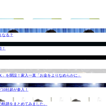
うなる？
売！
REX」を開設！家入一真「お金をよりなめらかに」
10社超が参入！
の軌跡をまとめてみました。