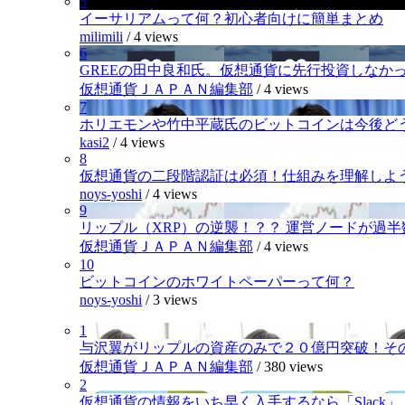
5
イーサリアムって何？初心者向けに簡単まとめ
milimili
/
4 views
6
GREEの田中良和氏。仮想通貨に先行投資しなか
仮想通貨ＪＡＰＡＮ編集部
/
4 views
7
ホリエモンや竹中平蔵氏のビットコインは今後ど
kasi2
/
4 views
8
仮想通貨の二段階認証は必須！仕組みを理解しよ
noys-yoshi
/
4 views
9
リップル（XRP）の逆襲！？？ 運営ノードが過
仮想通貨ＪＡＰＡＮ編集部
/
4 views
10
ビットコインのホワイトペーパーって何？
noys-yoshi
/
3 views
1
与沢翼がリップルの資産のみで２０億円突破！そ
仮想通貨ＪＡＰＡＮ編集部
/
380 views
2
仮想通貨の情報をいち早く入手するなら「Slack」