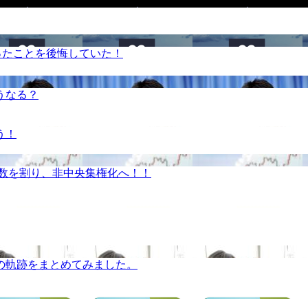
ったことを後悔していた！
うなる？
う！
半数を割り、非中央集権化へ！！
の軌跡をまとめてみました。