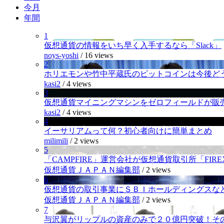
今月
年間
1
仮想通貨の情報をいち早く入手するなら「Slack」
noys-yoshi
/
16 views
2
ホリエモンや竹中平蔵氏のビットコインは今後ど
kasi2
/
4 views
3
仮想通貨マイニングマシンをゼロフィールドが販
kasi2
/
4 views
4
イーサリアムって何？初心者向けに簡単まとめ
milimili
/
2 views
5
「CAMPFIRE」運営会社が仮想通貨取引所「FI
仮想通貨ＪＡＰＡＮ編集部
/
2 views
6
仮想通貨の取引事業にＳＢＩホールディングスなど
仮想通貨ＪＡＰＡＮ編集部
/
2 views
7
与沢翼がリップルの資産のみで２０億円突破！そ