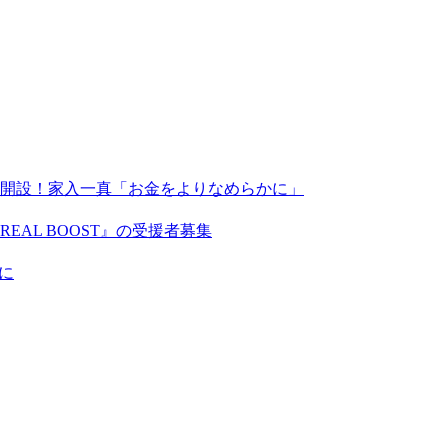
X」を開設！家入一真「お金をよりなめらかに」
AL BOOST』の受援者募集
に