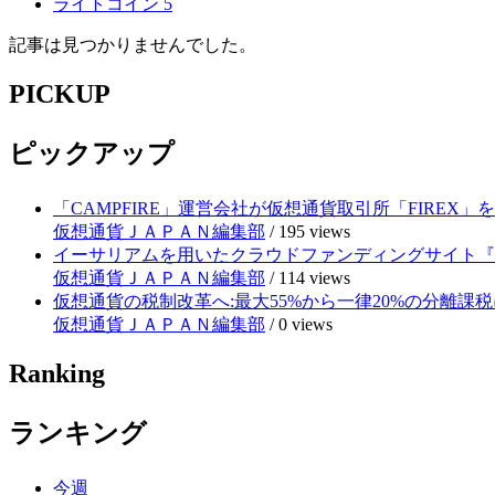
ライトコイン
5
記事は見つかりませんでした。
PICKUP
ピックアップ
「CAMPFIRE」運営会社が仮想通貨取引所「FIRE
仮想通貨ＪＡＰＡＮ編集部
/
195 views
イーサリアムを用いたクラウドファンディングサイト『RE
仮想通貨ＪＡＰＡＮ編集部
/
114 views
仮想通貨の税制改革へ:最大55%から一律20%の分離課税
仮想通貨ＪＡＰＡＮ編集部
/
0 views
Ranking
ランキング
今週