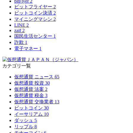
bitFlyer
2
ビットフライヤー
2
ビットコイン決済
2
マイニングマシン
2
LINE
2
zaif
2
国民生活センター
1
詐欺
1
電子マネー
1
カテゴリ一覧
仮想通貨 ニュース
65
仮想通貨 投資
30
仮想通貨 法案
2
仮想通貨 税金
3
仮想通貨 交換業者
13
ビットコイン
30
イーサリアム
10
ダッシュ
5
リップル
8
モナーコイン
6