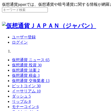
仮想通貨japanでは、仮想通貨や暗号通貨に関する情報が網
ユーザー登録
ログイン
仮想通貨 ニュース
65
仮想通貨 投資
30
仮想通貨 法案
2
仮想通貨 税金
3
仮想通貨 交換業者
13
ビットコイン
30
イーサリアム
10
ダッシュ
5
リップル
8
モナーコイン
6