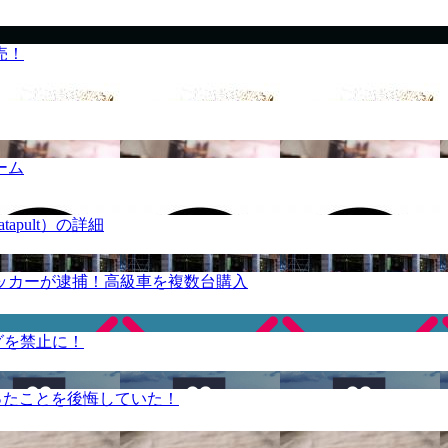
売！
ーム
apult）の詳細
ッカーが逮捕！高級車を複数台購入
グを禁止に！
ったことを後悔していた！