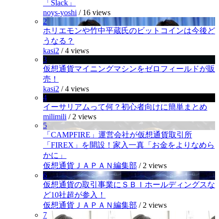
「Slack」
noys-yoshi
/
16 views
2
ホリエモンや竹中平蔵氏のビットコインは今後ど
うなる？
kasi2
/
4 views
3
仮想通貨マイニングマシンをゼロフィールドが販
売！
kasi2
/
4 views
4
イーサリアムって何？初心者向けに簡単まとめ
milimili
/
2 views
5
「CAMPFIRE」運営会社が仮想通貨取引所
「FIREX」を開設！家入一真「お金をよりなめら
かに」
仮想通貨ＪＡＰＡＮ編集部
/
2 views
6
仮想通貨の取引事業にＳＢＩホールディングスな
ど10社超が参入！
仮想通貨ＪＡＰＡＮ編集部
/
2 views
7