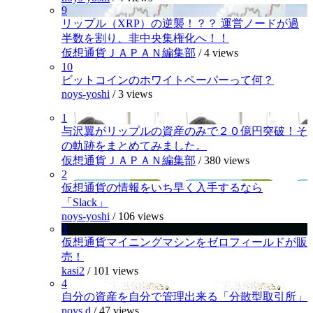
9
リップル（XRP）の逆襲！？？ 運営ノードが過
半数を割り、非中央集権化へ！！
仮想通貨ＪＡＰＡＮ編集部
/
4 views
10
ビットコインのホワイトペーパーって何？
noys-yoshi
/
3 views
1
与沢翼がリップルの資産のみで２０億円突破！そ
の軌跡をまとめてみました。
仮想通貨ＪＡＰＡＮ編集部
/
380 views
2
仮想通貨の情報をいち早く入手するなら
「Slack」
noys-yoshi
/
106 views
3
仮想通貨マイニングマシンをゼロフィールドが販
売！
kasi2
/
101 views
4
自分の資産を自分で管理出来る「分散型取引所」
noys.d
/
47 views