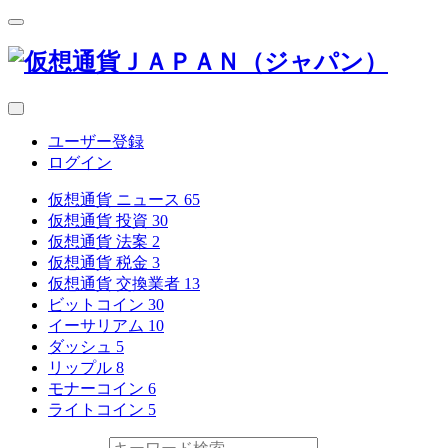
ユーザー登録
ログイン
仮想通貨 ニュース
65
仮想通貨 投資
30
仮想通貨 法案
2
仮想通貨 税金
3
仮想通貨 交換業者
13
ビットコイン
30
イーサリアム
10
ダッシュ
5
リップル
8
モナーコイン
6
ライトコイン
5