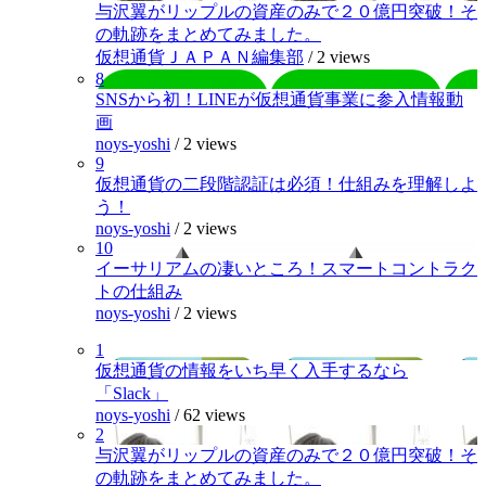
与沢翼がリップルの資産のみで２０億円突破！そ
の軌跡をまとめてみました。
仮想通貨ＪＡＰＡＮ編集部
/
2 views
8
SNSから初！LINEが仮想通貨事業に参入情報動
画
noys-yoshi
/
2 views
9
仮想通貨の二段階認証は必須！仕組みを理解しよ
う！
noys-yoshi
/
2 views
10
イーサリアムの凄いところ！スマートコントラク
トの仕組み
noys-yoshi
/
2 views
1
仮想通貨の情報をいち早く入手するなら
「Slack」
noys-yoshi
/
62 views
2
与沢翼がリップルの資産のみで２０億円突破！そ
の軌跡をまとめてみました。