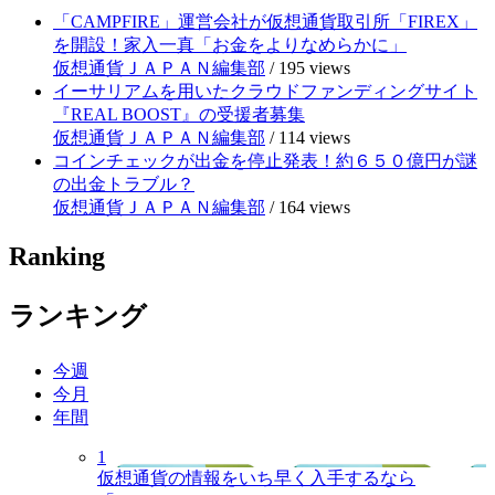
「CAMPFIRE」運営会社が仮想通貨取引所「FIREX」
を開設！家入一真「お金をよりなめらかに」
仮想通貨ＪＡＰＡＮ編集部
/
195 views
イーサリアムを用いたクラウドファンディングサイト
『REAL BOOST』の受援者募集
仮想通貨ＪＡＰＡＮ編集部
/
114 views
コインチェックが出金を停止発表！約６５０億円が謎
の出金トラブル？
仮想通貨ＪＡＰＡＮ編集部
/
164 views
Ranking
ランキング
今週
今月
年間
1
仮想通貨の情報をいち早く入手するなら