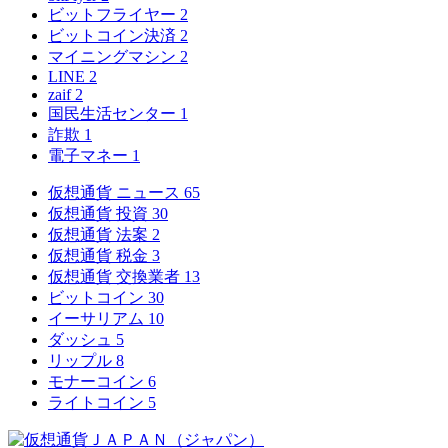
ビットフライヤー
2
ビットコイン決済
2
マイニングマシン
2
LINE
2
zaif
2
国民生活センター
1
詐欺
1
電子マネー
1
仮想通貨 ニュース
65
仮想通貨 投資
30
仮想通貨 法案
2
仮想通貨 税金
3
仮想通貨 交換業者
13
ビットコイン
30
イーサリアム
10
ダッシュ
5
リップル
8
モナーコイン
6
ライトコイン
5