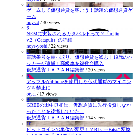
5
ゲームして仮想通貨を稼ごう！話題の仮想通貨ゲ
ーム
noys.d
/
30 views
6
NEMに実装されるカタパルトって？「mijin
v.2（Catapult）の詳細
noys-yoshi
/
22 views
7
電話番号を乗っ取り、仮想通貨を盗む！19歳のハ
ッカーが逮捕！高級車を複数台購入
仮想通貨ＪＡＰＡＮ編集部
/
20 views
8
アップルがiPhoneを使用した仮想通貨のマイニン
グを禁止に！
otya.
/
17 views
9
GREEの田中良和氏。仮想通貨に先行投資しなか
ったことを後悔していた！
仮想通貨ＪＡＰＡＮ編集部
/
14 views
10
ビットコインの単位が変更！？BTC⇒Bitsに変換