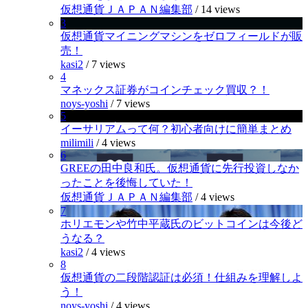
仮想通貨ＪＡＰＡＮ編集部
/
14 views
3
仮想通貨マイニングマシンをゼロフィールドが販
売！
kasi2
/
7 views
4
マネックス証券がコインチェック買収？！
noys-yoshi
/
7 views
5
イーサリアムって何？初心者向けに簡単まとめ
milimili
/
4 views
6
GREEの田中良和氏。仮想通貨に先行投資しなか
ったことを後悔していた！
仮想通貨ＪＡＰＡＮ編集部
/
4 views
7
ホリエモンや竹中平蔵氏のビットコインは今後ど
うなる？
kasi2
/
4 views
8
仮想通貨の二段階認証は必須！仕組みを理解しよ
う！
noys-yoshi
/
4 views