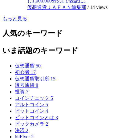
し1,000,000分の1で表記に。
仮想通貨ＪＡＰＡＮ編集部
/
14 views
もっと見る
人気のキーワード
いま話題のキーワード
仮想通貨
50
初心者
17
仮想通貨取引所
15
暗号通貨
8
投資
7
コインチェック
5
アルトコイン
5
ビットコイン
4
ビットコインとは
3
ビックカメラ
2
決済
2
bitFlyer
2