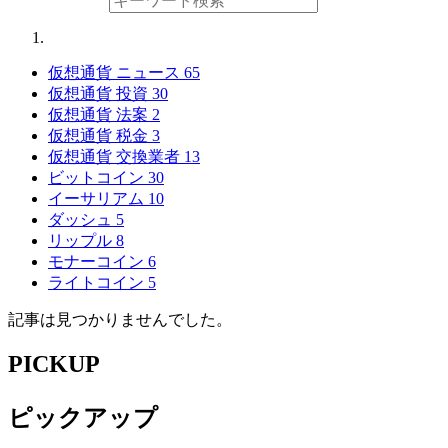
仮想通貨 ニュース
65
仮想通貨 投資
30
仮想通貨 法案
2
仮想通貨 税金
3
仮想通貨 交換業者
13
ビットコイン
30
イーサリアム
10
ダッシュ
5
リップル
8
モナーコイン
6
ライトコイン
5
記事は見つかりませんでした。
PICKUP
ピックアップ