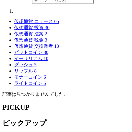
仮想通貨 ニュース
65
仮想通貨 投資
30
仮想通貨 法案
2
仮想通貨 税金
3
仮想通貨 交換業者
13
ビットコイン
30
イーサリアム
10
ダッシュ
5
リップル
8
モナーコイン
6
ライトコイン
5
記事は見つかりませんでした。
PICKUP
ピックアップ