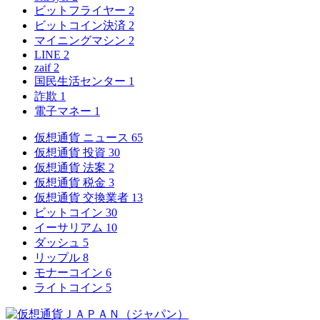
ビットフライヤー
2
ビットコイン決済
2
マイニングマシン
2
LINE
2
zaif
2
国民生活センター
1
詐欺
1
電子マネー
1
仮想通貨 ニュース
65
仮想通貨 投資
30
仮想通貨 法案
2
仮想通貨 税金
3
仮想通貨 交換業者
13
ビットコイン
30
イーサリアム
10
ダッシュ
5
リップル
8
モナーコイン
6
ライトコイン
5