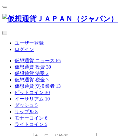
ユーザー登録
ログイン
仮想通貨 ニュース
65
仮想通貨 投資
30
仮想通貨 法案
2
仮想通貨 税金
3
仮想通貨 交換業者
13
ビットコイン
30
イーサリアム
10
ダッシュ
5
リップル
8
モナーコイン
6
ライトコイン
5