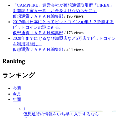
「CAMPFIRE」運営会社が仮想通貨取引所「FIREX」
を開設！家入一真「お金をよりなめらかに」
仮想通貨ＪＡＰＡＮ編集部
/
195 views
2017年は日本にとってビットコイン元年！？急騰する
ビットコインの謎に迫る。
仮想通貨ＪＡＰＡＮ編集部
/
173 views
2020年までにぐるなび加盟店など5万店でビットコイン
を利用可能に！
仮想通貨ＪＡＰＡＮ編集部
/
244 views
Ranking
ランキング
今週
今月
年間
1
仮想通貨の情報をいち早く入手するなら