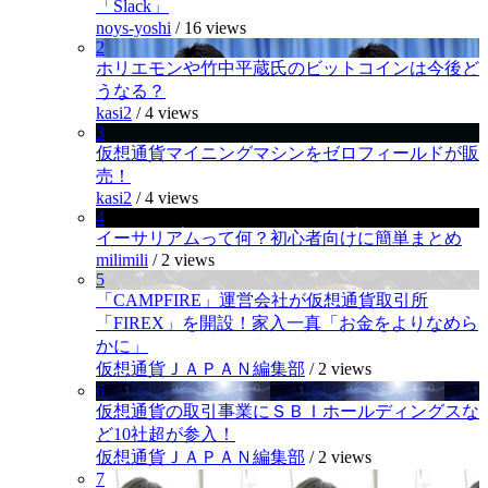
「Slack」
noys-yoshi
/
16 views
2
ホリエモンや竹中平蔵氏のビットコインは今後ど
うなる？
kasi2
/
4 views
3
仮想通貨マイニングマシンをゼロフィールドが販
売！
kasi2
/
4 views
4
イーサリアムって何？初心者向けに簡単まとめ
milimili
/
2 views
5
「CAMPFIRE」運営会社が仮想通貨取引所
「FIREX」を開設！家入一真「お金をよりなめら
かに」
仮想通貨ＪＡＰＡＮ編集部
/
2 views
6
仮想通貨の取引事業にＳＢＩホールディングスな
ど10社超が参入！
仮想通貨ＪＡＰＡＮ編集部
/
2 views
7