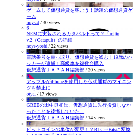
5
ゲームして仮想通貨を稼ごう！話題の仮想通貨ゲ
ーム
noys.d
/
30 views
6
NEMに実装されるカタパルトって？「mijin
v.2（Catapult）の詳細
noys-yoshi
/
22 views
7
電話番号を乗っ取り、仮想通貨を盗む！19歳のハ
ッカーが逮捕！高級車を複数台購入
仮想通貨ＪＡＰＡＮ編集部
/
20 views
8
アップルがiPhoneを使用した仮想通貨のマイニン
グを禁止に！
otya.
/
17 views
9
GREEの田中良和氏。仮想通貨に先行投資しなか
ったことを後悔していた！
仮想通貨ＪＡＰＡＮ編集部
/
14 views
10
ビットコインの単位が変更！？BTC⇒Bitsに変換