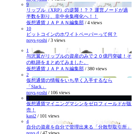
9
リップル（XRP）の逆襲！？？ 運営ノードが過
半数を割り、非中央集権化へ！！
仮想通貨ＪＡＰＡＮ編集部
/
4 views
10
ビットコインのホワイトペーパーって何？
noys-yoshi
/
3 views
1
与沢翼がリップルの資産のみで２０億円突破！そ
の軌跡をまとめてみました。
仮想通貨ＪＡＰＡＮ編集部
/
380 views
2
仮想通貨の情報をいち早く入手するなら
「Slack」
noys-yoshi
/
106 views
3
仮想通貨マイニングマシンをゼロフィールドが販
売！
kasi2
/
101 views
4
自分の資産を自分で管理出来る「分散型取引所」
noys.d
/
47 views