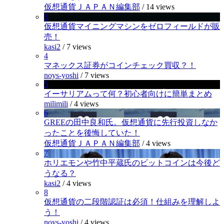
仮想通貨ＪＡＰＡＮ編集部
/
14 views
3
仮想通貨マイニングマシンをゼロフィールドが販
売！
kasi2
/
7 views
4
マネックス証券がコインチェック買収？！
noys-yoshi
/
7 views
5
イーサリアムって何？初心者向けに簡単まとめ
milimili
/
4 views
6
GREEの田中良和氏。仮想通貨に先行投資しなか
ったことを後悔していた！
仮想通貨ＪＡＰＡＮ編集部
/
4 views
7
ホリエモンや竹中平蔵氏のビットコインは今後ど
うなる？
kasi2
/
4 views
8
仮想通貨の二段階認証は必須！仕組みを理解しよ
う！
noys-yoshi
/
4 views