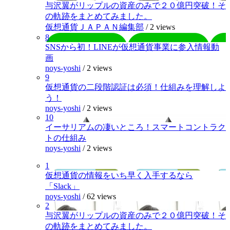
与沢翼がリップルの資産のみで２０億円突破！そ
の軌跡をまとめてみました。
仮想通貨ＪＡＰＡＮ編集部
/
2 views
8
SNSから初！LINEが仮想通貨事業に参入情報動
画
noys-yoshi
/
2 views
9
仮想通貨の二段階認証は必須！仕組みを理解しよ
う！
noys-yoshi
/
2 views
10
イーサリアムの凄いところ！スマートコントラク
トの仕組み
noys-yoshi
/
2 views
1
仮想通貨の情報をいち早く入手するなら
「Slack」
noys-yoshi
/
62 views
2
与沢翼がリップルの資産のみで２０億円突破！そ
の軌跡をまとめてみました。