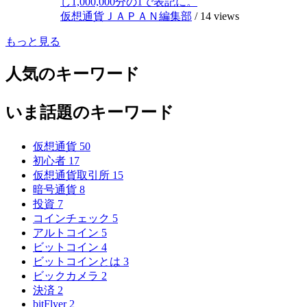
し1,000,000分の1で表記に。
仮想通貨ＪＡＰＡＮ編集部
/
14 views
もっと見る
人気のキーワード
いま話題のキーワード
仮想通貨
50
初心者
17
仮想通貨取引所
15
暗号通貨
8
投資
7
コインチェック
5
アルトコイン
5
ビットコイン
4
ビットコインとは
3
ビックカメラ
2
決済
2
bitFlyer
2