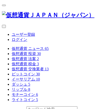
ユーザー登録
ログイン
仮想通貨 ニュース
65
仮想通貨 投資
30
仮想通貨 法案
2
仮想通貨 税金
3
仮想通貨 交換業者
13
ビットコイン
30
イーサリアム
10
ダッシュ
5
リップル
8
モナーコイン
6
ライトコイン
5