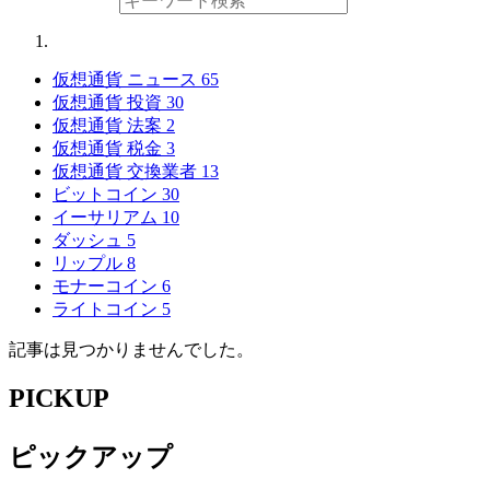
仮想通貨 ニュース
65
仮想通貨 投資
30
仮想通貨 法案
2
仮想通貨 税金
3
仮想通貨 交換業者
13
ビットコイン
30
イーサリアム
10
ダッシュ
5
リップル
8
モナーコイン
6
ライトコイン
5
記事は見つかりませんでした。
PICKUP
ピックアップ