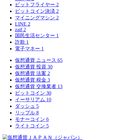
ビットフライヤー
2
ビットコイン決済
2
マイニングマシン
2
LINE
2
zaif
2
国民生活センター
1
詐欺
1
電子マネー
1
仮想通貨 ニュース
65
仮想通貨 投資
30
仮想通貨 法案
2
仮想通貨 税金
3
仮想通貨 交換業者
13
ビットコイン
30
イーサリアム
10
ダッシュ
5
リップル
8
モナーコイン
6
ライトコイン
5