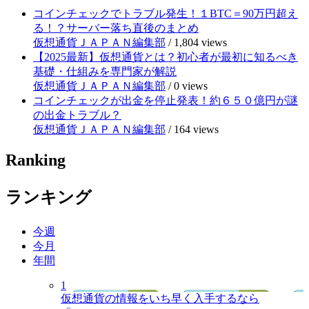
コインチェックでトラブル発生！１BTC＝90万円超え
る！？サーバー落ち直後のまとめ
仮想通貨ＪＡＰＡＮ編集部
/
1,804 views
【2025最新】仮想通貨とは？初心者が最初に知るべき
基礎・仕組みを専門家が解説
仮想通貨ＪＡＰＡＮ編集部
/
0 views
コインチェックが出金を停止発表！約６５０億円が謎
の出金トラブル？
仮想通貨ＪＡＰＡＮ編集部
/
164 views
Ranking
ランキング
今週
今月
年間
1
仮想通貨の情報をいち早く入手するなら