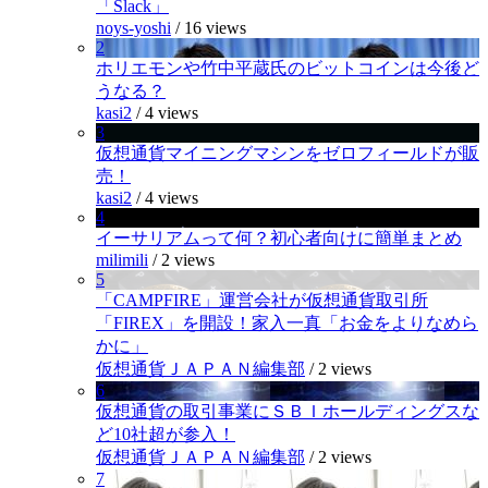
「Slack」
noys-yoshi
/
16 views
2
ホリエモンや竹中平蔵氏のビットコインは今後ど
うなる？
kasi2
/
4 views
3
仮想通貨マイニングマシンをゼロフィールドが販
売！
kasi2
/
4 views
4
イーサリアムって何？初心者向けに簡単まとめ
milimili
/
2 views
5
「CAMPFIRE」運営会社が仮想通貨取引所
「FIREX」を開設！家入一真「お金をよりなめら
かに」
仮想通貨ＪＡＰＡＮ編集部
/
2 views
6
仮想通貨の取引事業にＳＢＩホールディングスな
ど10社超が参入！
仮想通貨ＪＡＰＡＮ編集部
/
2 views
7