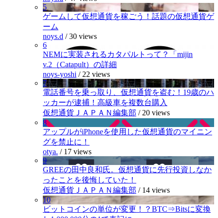
5
ゲームして仮想通貨を稼ごう！話題の仮想通貨ゲ
ーム
noys.d
/
30 views
6
NEMに実装されるカタパルトって？「mijin
v.2（Catapult）の詳細
noys-yoshi
/
22 views
7
電話番号を乗っ取り、仮想通貨を盗む！19歳のハ
ッカーが逮捕！高級車を複数台購入
仮想通貨ＪＡＰＡＮ編集部
/
20 views
8
アップルがiPhoneを使用した仮想通貨のマイニン
グを禁止に！
otya.
/
17 views
9
GREEの田中良和氏。仮想通貨に先行投資しなか
ったことを後悔していた！
仮想通貨ＪＡＰＡＮ編集部
/
14 views
10
ビットコインの単位が変更！？BTC⇒Bitsに変換