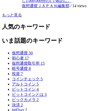
し1,000,000分の1で表記に。
仮想通貨ＪＡＰＡＮ編集部
/
14 views
もっと見る
人気のキーワード
いま話題のキーワード
仮想通貨
50
初心者
17
仮想通貨取引所
15
暗号通貨
8
投資
7
コインチェック
5
アルトコイン
5
ビットコイン
4
ビットコインとは
3
ビックカメラ
2
決済
2
bitFlyer
2