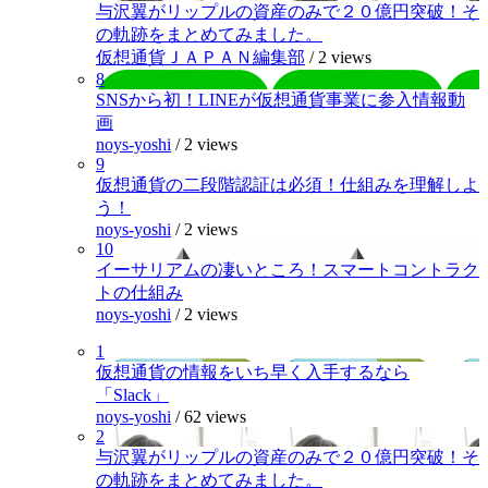
与沢翼がリップルの資産のみで２０億円突破！そ
の軌跡をまとめてみました。
仮想通貨ＪＡＰＡＮ編集部
/
2 views
8
SNSから初！LINEが仮想通貨事業に参入情報動
画
noys-yoshi
/
2 views
9
仮想通貨の二段階認証は必須！仕組みを理解しよ
う！
noys-yoshi
/
2 views
10
イーサリアムの凄いところ！スマートコントラク
トの仕組み
noys-yoshi
/
2 views
1
仮想通貨の情報をいち早く入手するなら
「Slack」
noys-yoshi
/
62 views
2
与沢翼がリップルの資産のみで２０億円突破！そ
の軌跡をまとめてみました。