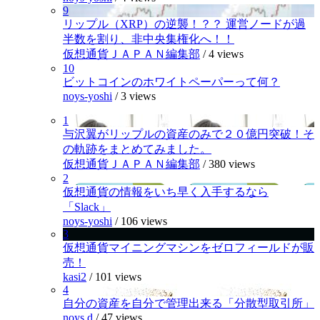
9
リップル（XRP）の逆襲！？？ 運営ノードが過
半数を割り、非中央集権化へ！！
仮想通貨ＪＡＰＡＮ編集部
/
4 views
10
ビットコインのホワイトペーパーって何？
noys-yoshi
/
3 views
1
与沢翼がリップルの資産のみで２０億円突破！そ
の軌跡をまとめてみました。
仮想通貨ＪＡＰＡＮ編集部
/
380 views
2
仮想通貨の情報をいち早く入手するなら
「Slack」
noys-yoshi
/
106 views
3
仮想通貨マイニングマシンをゼロフィールドが販
売！
kasi2
/
101 views
4
自分の資産を自分で管理出来る「分散型取引所」
noys.d
/
47 views