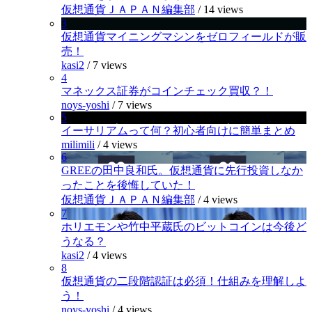
仮想通貨ＪＡＰＡＮ編集部
/
14 views
3
仮想通貨マイニングマシンをゼロフィールドが販
売！
kasi2
/
7 views
4
マネックス証券がコインチェック買収？！
noys-yoshi
/
7 views
5
イーサリアムって何？初心者向けに簡単まとめ
milimili
/
4 views
6
GREEの田中良和氏。仮想通貨に先行投資しなか
ったことを後悔していた！
仮想通貨ＪＡＰＡＮ編集部
/
4 views
7
ホリエモンや竹中平蔵氏のビットコインは今後ど
うなる？
kasi2
/
4 views
8
仮想通貨の二段階認証は必須！仕組みを理解しよ
う！
noys-yoshi
/
4 views