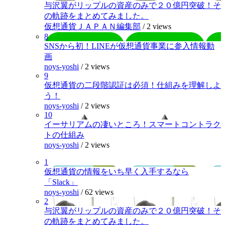
与沢翼がリップルの資産のみで２０億円突破！そ
の軌跡をまとめてみました。
仮想通貨ＪＡＰＡＮ編集部
/
2 views
8
SNSから初！LINEが仮想通貨事業に参入情報動
画
noys-yoshi
/
2 views
9
仮想通貨の二段階認証は必須！仕組みを理解しよ
う！
noys-yoshi
/
2 views
10
イーサリアムの凄いところ！スマートコントラク
トの仕組み
noys-yoshi
/
2 views
1
仮想通貨の情報をいち早く入手するなら
「Slack」
noys-yoshi
/
62 views
2
与沢翼がリップルの資産のみで２０億円突破！そ
の軌跡をまとめてみました。