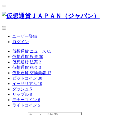
ユーザー登録
ログイン
仮想通貨 ニュース
65
仮想通貨 投資
30
仮想通貨 法案
2
仮想通貨 税金
3
仮想通貨 交換業者
13
ビットコイン
30
イーサリアム
10
ダッシュ
5
リップル
8
モナーコイン
6
ライトコイン
5