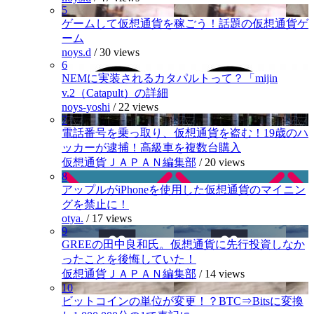
5
ゲームして仮想通貨を稼ごう！話題の仮想通貨ゲ
ーム
noys.d
/
30 views
6
NEMに実装されるカタパルトって？「mijin
v.2（Catapult）の詳細
noys-yoshi
/
22 views
7
電話番号を乗っ取り、仮想通貨を盗む！19歳のハ
ッカーが逮捕！高級車を複数台購入
仮想通貨ＪＡＰＡＮ編集部
/
20 views
8
アップルがiPhoneを使用した仮想通貨のマイニン
グを禁止に！
otya.
/
17 views
9
GREEの田中良和氏。仮想通貨に先行投資しなか
ったことを後悔していた！
仮想通貨ＪＡＰＡＮ編集部
/
14 views
10
ビットコインの単位が変更！？BTC⇒Bitsに変換