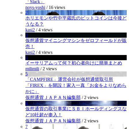
「Slack」
noys-yoshi
/
16 views
2
ホリエモンや竹中平蔵氏のビットコインは今後ど
うなる？
kasi2
/
4 views
3
仮想通貨マイニングマシンをゼロフィールドが販
売！
kasi2
/
4 views
4
イーサリアムって何？初心者向けに簡単まとめ
milimili
/
2 views
5
「CAMPFIRE」運営会社が仮想通貨取引所
「FIREX」を開設！家入一真「お金をよりなめら
かに」
仮想通貨ＪＡＰＡＮ編集部
/
2 views
6
仮想通貨の取引事業にＳＢＩホールディングスな
ど10社超が参入！
仮想通貨ＪＡＰＡＮ編集部
/
2 views
7