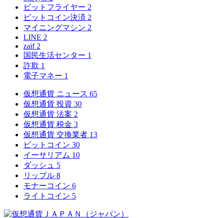
ビットフライヤー
2
ビットコイン決済
2
マイニングマシン
2
LINE
2
zaif
2
国民生活センター
1
詐欺
1
電子マネー
1
仮想通貨 ニュース
65
仮想通貨 投資
30
仮想通貨 法案
2
仮想通貨 税金
3
仮想通貨 交換業者
13
ビットコイン
30
イーサリアム
10
ダッシュ
5
リップル
8
モナーコイン
6
ライトコイン
5