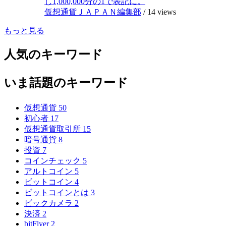
し1,000,000分の1で表記に。
仮想通貨ＪＡＰＡＮ編集部
/
14 views
もっと見る
人気のキーワード
いま話題のキーワード
仮想通貨
50
初心者
17
仮想通貨取引所
15
暗号通貨
8
投資
7
コインチェック
5
アルトコイン
5
ビットコイン
4
ビットコインとは
3
ビックカメラ
2
決済
2
bitFlyer
2