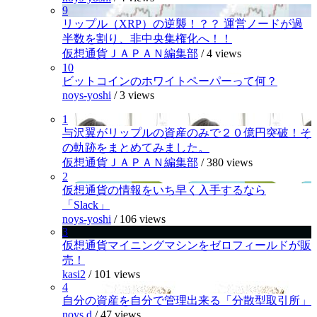
9
リップル（XRP）の逆襲！？？ 運営ノードが過
半数を割り、非中央集権化へ！！
仮想通貨ＪＡＰＡＮ編集部
/
4 views
10
ビットコインのホワイトペーパーって何？
noys-yoshi
/
3 views
1
与沢翼がリップルの資産のみで２０億円突破！そ
の軌跡をまとめてみました。
仮想通貨ＪＡＰＡＮ編集部
/
380 views
2
仮想通貨の情報をいち早く入手するなら
「Slack」
noys-yoshi
/
106 views
3
仮想通貨マイニングマシンをゼロフィールドが販
売！
kasi2
/
101 views
4
自分の資産を自分で管理出来る「分散型取引所」
noys.d
/
47 views