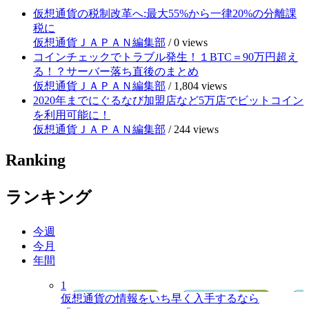
仮想通貨の税制改革へ:最大55%から一律20%の分離課
税に
仮想通貨ＪＡＰＡＮ編集部
/
0 views
コインチェックでトラブル発生！１BTC＝90万円超え
る！？サーバー落ち直後のまとめ
仮想通貨ＪＡＰＡＮ編集部
/
1,804 views
2020年までにぐるなび加盟店など5万店でビットコイン
を利用可能に！
仮想通貨ＪＡＰＡＮ編集部
/
244 views
Ranking
ランキング
今週
今月
年間
1
仮想通貨の情報をいち早く入手するなら