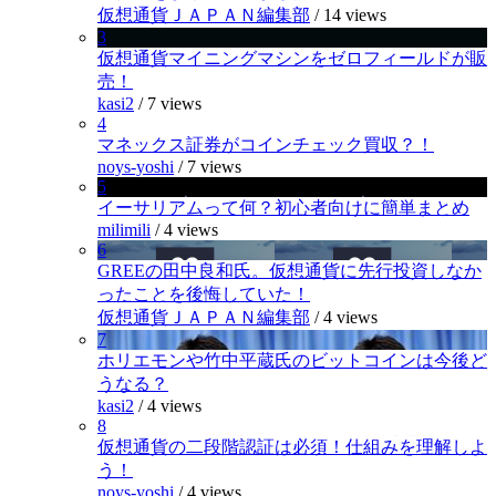
仮想通貨ＪＡＰＡＮ編集部
/
14 views
3
仮想通貨マイニングマシンをゼロフィールドが販
売！
kasi2
/
7 views
4
マネックス証券がコインチェック買収？！
noys-yoshi
/
7 views
5
イーサリアムって何？初心者向けに簡単まとめ
milimili
/
4 views
6
GREEの田中良和氏。仮想通貨に先行投資しなか
ったことを後悔していた！
仮想通貨ＪＡＰＡＮ編集部
/
4 views
7
ホリエモンや竹中平蔵氏のビットコインは今後ど
うなる？
kasi2
/
4 views
8
仮想通貨の二段階認証は必須！仕組みを理解しよ
う！
noys-yoshi
/
4 views