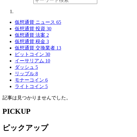
仮想通貨 ニュース
65
仮想通貨 投資
30
仮想通貨 法案
2
仮想通貨 税金
3
仮想通貨 交換業者
13
ビットコイン
30
イーサリアム
10
ダッシュ
5
リップル
8
モナーコイン
6
ライトコイン
5
記事は見つかりませんでした。
PICKUP
ピックアップ