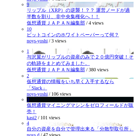
9
リップル（XRP）の逆襲！？？ 運営ノードが過
半数を割り、非中央集権化へ！！
仮想通貨ＪＡＰＡＮ編集部
/
4 views
10
ビットコインのホワイトペーパーって何？
noys-yoshi
/
3 views
1
与沢翼がリップルの資産のみで２０億円突破！そ
の軌跡をまとめてみました。
仮想通貨ＪＡＰＡＮ編集部
/
380 views
2
仮想通貨の情報をいち早く入手するなら
「Slack」
noys-yoshi
/
106 views
3
仮想通貨マイニングマシンをゼロフィールドが販
売！
kasi2
/
101 views
4
自分の資産を自分で管理出来る「分散型取引所」
noys.d
/
47 views