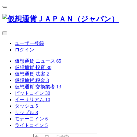
ユーザー登録
ログイン
仮想通貨 ニュース
65
仮想通貨 投資
30
仮想通貨 法案
2
仮想通貨 税金
3
仮想通貨 交換業者
13
ビットコイン
30
イーサリアム
10
ダッシュ
5
リップル
8
モナーコイン
6
ライトコイン
5