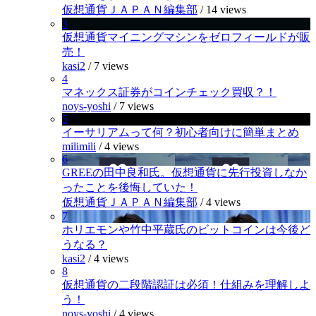
仮想通貨ＪＡＰＡＮ編集部
/
14 views
3
仮想通貨マイニングマシンをゼロフィールドが販
売！
kasi2
/
7 views
4
マネックス証券がコインチェック買収？！
noys-yoshi
/
7 views
5
イーサリアムって何？初心者向けに簡単まとめ
milimili
/
4 views
6
GREEの田中良和氏。仮想通貨に先行投資しなか
ったことを後悔していた！
仮想通貨ＪＡＰＡＮ編集部
/
4 views
7
ホリエモンや竹中平蔵氏のビットコインは今後ど
うなる？
kasi2
/
4 views
8
仮想通貨の二段階認証は必須！仕組みを理解しよ
う！
noys-yoshi
/
4 views