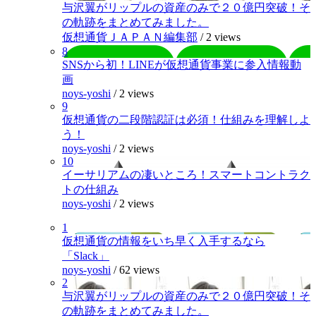
与沢翼がリップルの資産のみで２０億円突破！そ
の軌跡をまとめてみました。
仮想通貨ＪＡＰＡＮ編集部
/
2 views
8
SNSから初！LINEが仮想通貨事業に参入情報動
画
noys-yoshi
/
2 views
9
仮想通貨の二段階認証は必須！仕組みを理解しよ
う！
noys-yoshi
/
2 views
10
イーサリアムの凄いところ！スマートコントラク
トの仕組み
noys-yoshi
/
2 views
1
仮想通貨の情報をいち早く入手するなら
「Slack」
noys-yoshi
/
62 views
2
与沢翼がリップルの資産のみで２０億円突破！そ
の軌跡をまとめてみました。