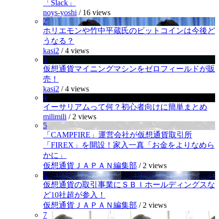
「Slack」
noys-yoshi
/
16 views
2
ホリエモンや竹中平蔵氏のビットコインは今後ど
うなる？
kasi2
/
4 views
3
仮想通貨マイニングマシンをゼロフィールドが販
売！
kasi2
/
4 views
4
イーサリアムって何？初心者向けに簡単まとめ
milimili
/
2 views
5
「CAMPFIRE」運営会社が仮想通貨取引所
「FIREX」を開設！家入一真「お金をよりなめら
かに」
仮想通貨ＪＡＰＡＮ編集部
/
2 views
6
仮想通貨の取引事業にＳＢＩホールディングスな
ど10社超が参入！
仮想通貨ＪＡＰＡＮ編集部
/
2 views
7