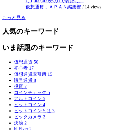
し1,000,000分の1で表記に。
仮想通貨ＪＡＰＡＮ編集部
/
14 views
もっと見る
人気のキーワード
いま話題のキーワード
仮想通貨
50
初心者
17
仮想通貨取引所
15
暗号通貨
8
投資
7
コインチェック
5
アルトコイン
5
ビットコイン
4
ビットコインとは
3
ビックカメラ
2
決済
2
bitFlyer
2