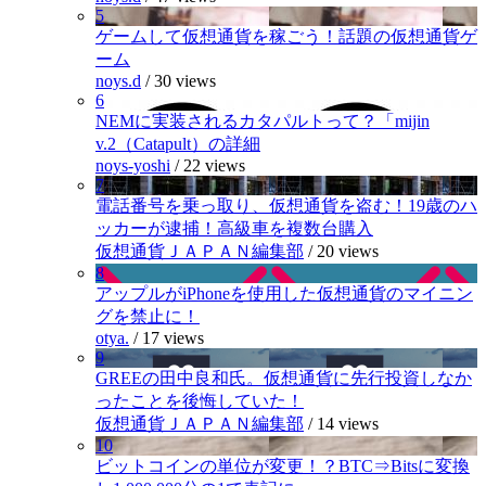
5
ゲームして仮想通貨を稼ごう！話題の仮想通貨ゲ
ーム
noys.d
/
30 views
6
NEMに実装されるカタパルトって？「mijin
v.2（Catapult）の詳細
noys-yoshi
/
22 views
7
電話番号を乗っ取り、仮想通貨を盗む！19歳のハ
ッカーが逮捕！高級車を複数台購入
仮想通貨ＪＡＰＡＮ編集部
/
20 views
8
アップルがiPhoneを使用した仮想通貨のマイニン
グを禁止に！
otya.
/
17 views
9
GREEの田中良和氏。仮想通貨に先行投資しなか
ったことを後悔していた！
仮想通貨ＪＡＰＡＮ編集部
/
14 views
10
ビットコインの単位が変更！？BTC⇒Bitsに変換