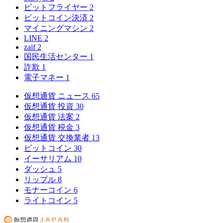
ビットフライヤー
2
ビットコイン決済
2
マイニングマシン
2
LINE
2
zaif
2
国民生活センター
1
詐欺
1
電子マネー
1
仮想通貨 ニュース
65
仮想通貨 投資
30
仮想通貨 法案
2
仮想通貨 税金
3
仮想通貨 交換業者
13
ビットコイン
30
イーサリアム
10
ダッシュ
5
リップル
8
モナーコイン
6
ライトコイン
5