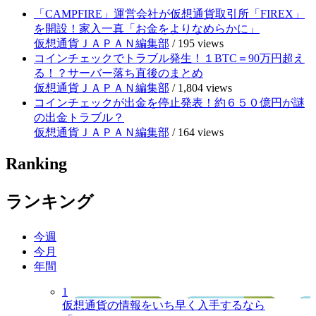
「CAMPFIRE」運営会社が仮想通貨取引所「FIREX」
を開設！家入一真「お金をよりなめらかに」
仮想通貨ＪＡＰＡＮ編集部
/
195 views
コインチェックでトラブル発生！１BTC＝90万円超え
る！？サーバー落ち直後のまとめ
仮想通貨ＪＡＰＡＮ編集部
/
1,804 views
コインチェックが出金を停止発表！約６５０億円が謎
の出金トラブル？
仮想通貨ＪＡＰＡＮ編集部
/
164 views
Ranking
ランキング
今週
今月
年間
1
仮想通貨の情報をいち早く入手するなら