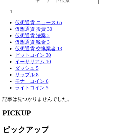
仮想通貨 ニュース
65
仮想通貨 投資
30
仮想通貨 法案
2
仮想通貨 税金
3
仮想通貨 交換業者
13
ビットコイン
30
イーサリアム
10
ダッシュ
5
リップル
8
モナーコイン
6
ライトコイン
5
記事は見つかりませんでした。
PICKUP
ピックアップ