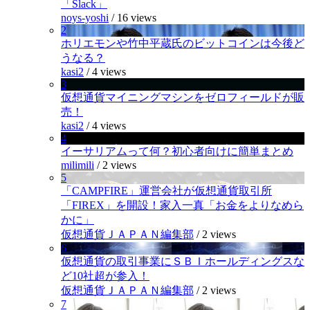
「Slack」
noys-yoshi
/
16 views
2
ホリエモンや竹中平蔵氏のビットコインは今後ど
うなる？
kasi2
/
4 views
3
仮想通貨マイニングマシンをゼロフィールドが販
売！
kasi2
/
4 views
4
イーサリアムって何？初心者向けに簡単まとめ
milimili
/
2 views
5
「CAMPFIRE」運営会社が仮想通貨取引所
「FIREX」を開設！家入一真「お金をよりなめら
かに」
仮想通貨ＪＡＰＡＮ編集部
/
2 views
6
仮想通貨の取引事業にＳＢＩホールディングスな
ど10社超が参入！
仮想通貨ＪＡＰＡＮ編集部
/
2 views
7