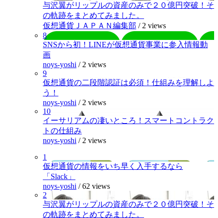
与沢翼がリップルの資産のみで２０億円突破！そ
の軌跡をまとめてみました。
仮想通貨ＪＡＰＡＮ編集部
/
2 views
8
SNSから初！LINEが仮想通貨事業に参入情報動
画
noys-yoshi
/
2 views
9
仮想通貨の二段階認証は必須！仕組みを理解しよ
う！
noys-yoshi
/
2 views
10
イーサリアムの凄いところ！スマートコントラク
トの仕組み
noys-yoshi
/
2 views
1
仮想通貨の情報をいち早く入手するなら
「Slack」
noys-yoshi
/
62 views
2
与沢翼がリップルの資産のみで２０億円突破！そ
の軌跡をまとめてみました。