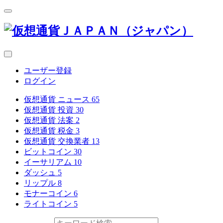
ユーザー登録
ログイン
仮想通貨 ニュース
65
仮想通貨 投資
30
仮想通貨 法案
2
仮想通貨 税金
3
仮想通貨 交換業者
13
ビットコイン
30
イーサリアム
10
ダッシュ
5
リップル
8
モナーコイン
6
ライトコイン
5