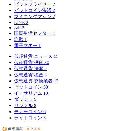
ビットフライヤー
2
ビットコイン決済
2
マイニングマシン
2
LINE
2
zaif
2
国民生活センター
1
詐欺
1
電子マネー
1
仮想通貨 ニュース
65
仮想通貨 投資
30
仮想通貨 法案
2
仮想通貨 税金
3
仮想通貨 交換業者
13
ビットコイン
30
イーサリアム
10
ダッシュ
5
リップル
8
モナーコイン
6
ライトコイン
5