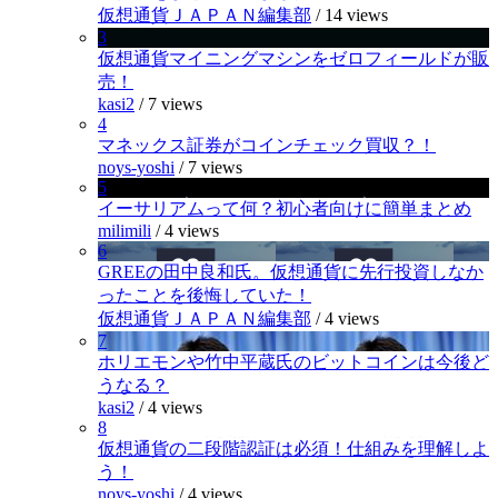
仮想通貨ＪＡＰＡＮ編集部
/
14 views
3
仮想通貨マイニングマシンをゼロフィールドが販
売！
kasi2
/
7 views
4
マネックス証券がコインチェック買収？！
noys-yoshi
/
7 views
5
イーサリアムって何？初心者向けに簡単まとめ
milimili
/
4 views
6
GREEの田中良和氏。仮想通貨に先行投資しなか
ったことを後悔していた！
仮想通貨ＪＡＰＡＮ編集部
/
4 views
7
ホリエモンや竹中平蔵氏のビットコインは今後ど
うなる？
kasi2
/
4 views
8
仮想通貨の二段階認証は必須！仕組みを理解しよ
う！
noys-yoshi
/
4 views