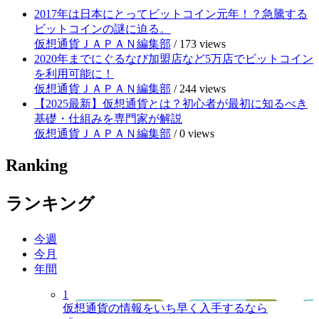
2017年は日本にとってビットコイン元年！？急騰する
ビットコインの謎に迫る。
仮想通貨ＪＡＰＡＮ編集部
/
173 views
2020年までにぐるなび加盟店など5万店でビットコイン
を利用可能に！
仮想通貨ＪＡＰＡＮ編集部
/
244 views
【2025最新】仮想通貨とは？初心者が最初に知るべき
基礎・仕組みを専門家が解説
仮想通貨ＪＡＰＡＮ編集部
/
0 views
Ranking
ランキング
今週
今月
年間
1
仮想通貨の情報をいち早く入手するなら