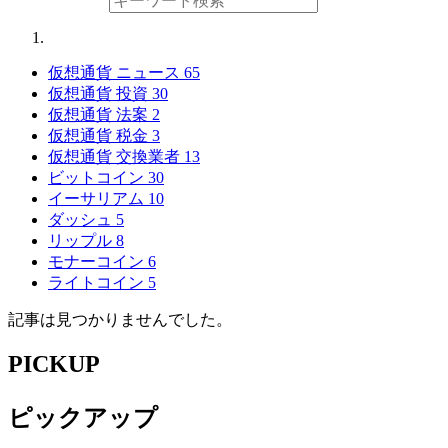
仮想通貨 ニュース
65
仮想通貨 投資
30
仮想通貨 法案
2
仮想通貨 税金
3
仮想通貨 交換業者
13
ビットコイン
30
イーサリアム
10
ダッシュ
5
リップル
8
モナーコイン
6
ライトコイン
5
記事は見つかりませんでした。
PICKUP
ピックアップ