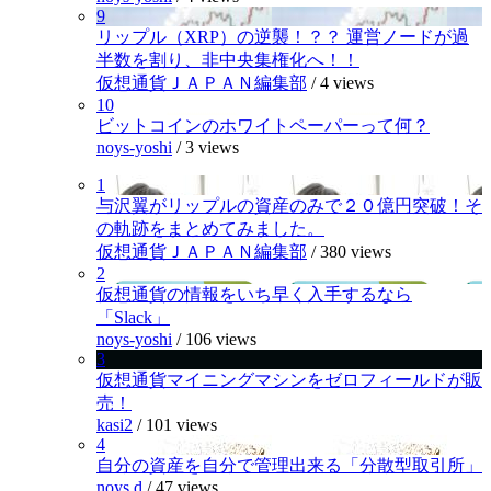
9
リップル（XRP）の逆襲！？？ 運営ノードが過
半数を割り、非中央集権化へ！！
仮想通貨ＪＡＰＡＮ編集部
/
4 views
10
ビットコインのホワイトペーパーって何？
noys-yoshi
/
3 views
1
与沢翼がリップルの資産のみで２０億円突破！そ
の軌跡をまとめてみました。
仮想通貨ＪＡＰＡＮ編集部
/
380 views
2
仮想通貨の情報をいち早く入手するなら
「Slack」
noys-yoshi
/
106 views
3
仮想通貨マイニングマシンをゼロフィールドが販
売！
kasi2
/
101 views
4
自分の資産を自分で管理出来る「分散型取引所」
noys.d
/
47 views