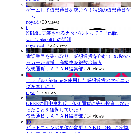
5
ゲームして仮想通貨を稼ごう！話題の仮想通貨ゲ
ーム
noys.d
/
30 views
6
NEMに実装されるカタパルトって？「mijin
v.2（Catapult）の詳細
noys-yoshi
/
22 views
7
電話番号を乗っ取り、仮想通貨を盗む！19歳のハ
ッカーが逮捕！高級車を複数台購入
仮想通貨ＪＡＰＡＮ編集部
/
20 views
8
アップルがiPhoneを使用した仮想通貨のマイニン
グを禁止に！
otya.
/
17 views
9
GREEの田中良和氏。仮想通貨に先行投資しなか
ったことを後悔していた！
仮想通貨ＪＡＰＡＮ編集部
/
14 views
10
ビットコインの単位が変更！？BTC⇒Bitsに変換