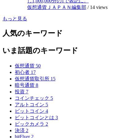
し1,000,000分の1で表記に。
仮想通貨ＪＡＰＡＮ編集部
/
14 views
もっと見る
人気のキーワード
いま話題のキーワード
仮想通貨
50
初心者
17
仮想通貨取引所
15
暗号通貨
8
投資
7
コインチェック
5
アルトコイン
5
ビットコイン
4
ビットコインとは
3
ビックカメラ
2
決済
2
bitFlyer
2