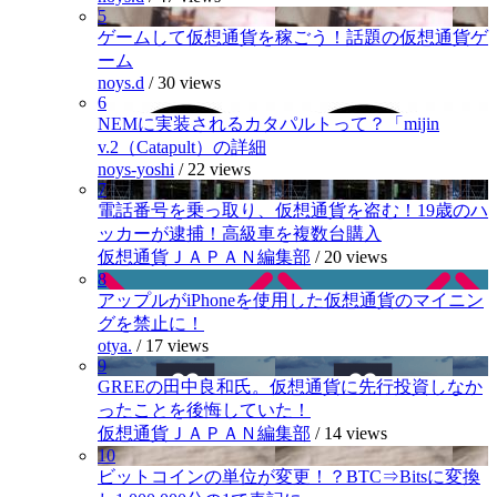
5
ゲームして仮想通貨を稼ごう！話題の仮想通貨ゲ
ーム
noys.d
/
30 views
6
NEMに実装されるカタパルトって？「mijin
v.2（Catapult）の詳細
noys-yoshi
/
22 views
7
電話番号を乗っ取り、仮想通貨を盗む！19歳のハ
ッカーが逮捕！高級車を複数台購入
仮想通貨ＪＡＰＡＮ編集部
/
20 views
8
アップルがiPhoneを使用した仮想通貨のマイニン
グを禁止に！
otya.
/
17 views
9
GREEの田中良和氏。仮想通貨に先行投資しなか
ったことを後悔していた！
仮想通貨ＪＡＰＡＮ編集部
/
14 views
10
ビットコインの単位が変更！？BTC⇒Bitsに変換