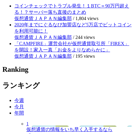
コインチェックでトラブル発生！１BTC＝90万円超え
る！？サーバー落ち直後のまとめ
仮想通貨ＪＡＰＡＮ編集部
/
1,804 views
2020年までにぐるなび加盟店など5万店でビットコイン
を利用可能に！
仮想通貨ＪＡＰＡＮ編集部
/
244 views
「CAMPFIRE」運営会社が仮想通貨取引所「FIREX」
を開設！家入一真「お金をよりなめらかに」
仮想通貨ＪＡＰＡＮ編集部
/
195 views
Ranking
ランキング
今週
今月
年間
1
仮想通貨の情報をいち早く入手するなら