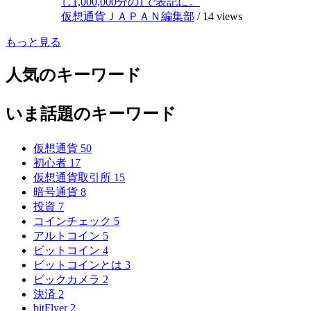
し1,000,000分の1で表記に。
仮想通貨ＪＡＰＡＮ編集部
/
14 views
もっと見る
人気のキーワード
いま話題のキーワード
仮想通貨
50
初心者
17
仮想通貨取引所
15
暗号通貨
8
投資
7
コインチェック
5
アルトコイン
5
ビットコイン
4
ビットコインとは
3
ビックカメラ
2
決済
2
bitFlyer
2