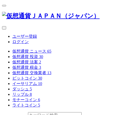
ユーザー登録
ログイン
仮想通貨 ニュース
65
仮想通貨 投資
30
仮想通貨 法案
2
仮想通貨 税金
3
仮想通貨 交換業者
13
ビットコイン
30
イーサリアム
10
ダッシュ
5
リップル
8
モナーコイン
6
ライトコイン
5