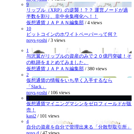
9
リップル（XRP）の逆襲！？？ 運営ノードが過
半数を割り、非中央集権化へ！！
仮想通貨ＪＡＰＡＮ編集部
/
4 views
10
ビットコインのホワイトペーパーって何？
noys-yoshi
/
3 views
1
与沢翼がリップルの資産のみで２０億円突破！そ
の軌跡をまとめてみました。
仮想通貨ＪＡＰＡＮ編集部
/
380 views
2
仮想通貨の情報をいち早く入手するなら
「Slack」
noys-yoshi
/
106 views
3
仮想通貨マイニングマシンをゼロフィールドが販
売！
kasi2
/
101 views
4
自分の資産を自分で管理出来る「分散型取引所」
noys.d
/
47 views