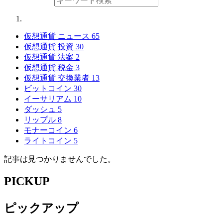
仮想通貨 ニュース
65
仮想通貨 投資
30
仮想通貨 法案
2
仮想通貨 税金
3
仮想通貨 交換業者
13
ビットコイン
30
イーサリアム
10
ダッシュ
5
リップル
8
モナーコイン
6
ライトコイン
5
記事は見つかりませんでした。
PICKUP
ピックアップ