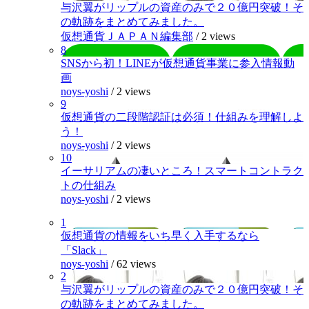
与沢翼がリップルの資産のみで２０億円突破！そ
の軌跡をまとめてみました。
仮想通貨ＪＡＰＡＮ編集部
/
2 views
8
SNSから初！LINEが仮想通貨事業に参入情報動
画
noys-yoshi
/
2 views
9
仮想通貨の二段階認証は必須！仕組みを理解しよ
う！
noys-yoshi
/
2 views
10
イーサリアムの凄いところ！スマートコントラク
トの仕組み
noys-yoshi
/
2 views
1
仮想通貨の情報をいち早く入手するなら
「Slack」
noys-yoshi
/
62 views
2
与沢翼がリップルの資産のみで２０億円突破！そ
の軌跡をまとめてみました。