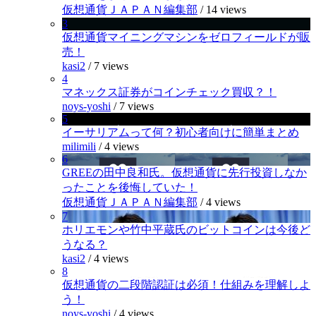
仮想通貨ＪＡＰＡＮ編集部
/
14 views
3
仮想通貨マイニングマシンをゼロフィールドが販
売！
kasi2
/
7 views
4
マネックス証券がコインチェック買収？！
noys-yoshi
/
7 views
5
イーサリアムって何？初心者向けに簡単まとめ
milimili
/
4 views
6
GREEの田中良和氏。仮想通貨に先行投資しなか
ったことを後悔していた！
仮想通貨ＪＡＰＡＮ編集部
/
4 views
7
ホリエモンや竹中平蔵氏のビットコインは今後ど
うなる？
kasi2
/
4 views
8
仮想通貨の二段階認証は必須！仕組みを理解しよ
う！
noys-yoshi
/
4 views