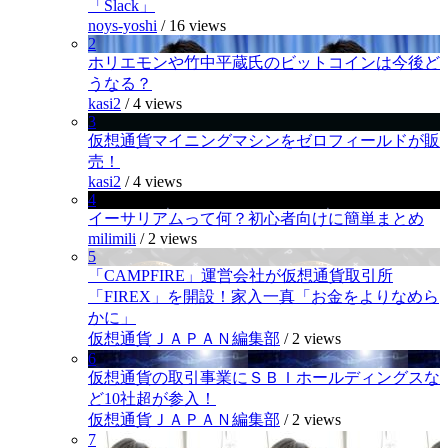
「Slack」
noys-yoshi
/
16 views
2
ホリエモンや竹中平蔵氏のビットコインは今後ど
うなる？
kasi2
/
4 views
3
仮想通貨マイニングマシンをゼロフィールドが販
売！
kasi2
/
4 views
4
イーサリアムって何？初心者向けに簡単まとめ
milimili
/
2 views
5
「CAMPFIRE」運営会社が仮想通貨取引所
「FIREX」を開設！家入一真「お金をよりなめら
かに」
仮想通貨ＪＡＰＡＮ編集部
/
2 views
6
仮想通貨の取引事業にＳＢＩホールディングスな
ど10社超が参入！
仮想通貨ＪＡＰＡＮ編集部
/
2 views
7