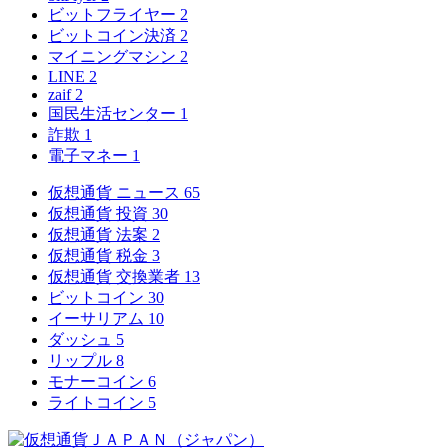
ビットフライヤー
2
ビットコイン決済
2
マイニングマシン
2
LINE
2
zaif
2
国民生活センター
1
詐欺
1
電子マネー
1
仮想通貨 ニュース
65
仮想通貨 投資
30
仮想通貨 法案
2
仮想通貨 税金
3
仮想通貨 交換業者
13
ビットコイン
30
イーサリアム
10
ダッシュ
5
リップル
8
モナーコイン
6
ライトコイン
5