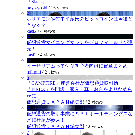
「Slack」
noys-yoshi
/
16 views
2
ホリエモンや竹中平蔵氏のビットコインは今後ど
うなる？
kasi2
/
4 views
3
仮想通貨マイニングマシンをゼロフィールドが販
売！
kasi2
/
4 views
4
イーサリアムって何？初心者向けに簡単まとめ
milimili
/
2 views
5
「CAMPFIRE」運営会社が仮想通貨取引所
「FIREX」を開設！家入一真「お金をよりなめら
かに」
仮想通貨ＪＡＰＡＮ編集部
/
2 views
6
仮想通貨の取引事業にＳＢＩホールディングスな
ど10社超が参入！
仮想通貨ＪＡＰＡＮ編集部
/
2 views
7