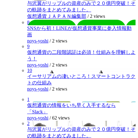
与沢翼がリップルの資産のみで２０億円突破！そ
の軌跡をまとめてみました。
仮想通貨ＪＡＰＡＮ編集部
/
2 views
8
SNSから初！LINEが仮想通貨事業に参入情報動
画
noys-yoshi
/
2 views
9
仮想通貨の二段階認証は必須！仕組みを理解しよ
う！
noys-yoshi
/
2 views
10
イーサリアムの凄いところ！スマートコントラク
トの仕組み
noys-yoshi
/
2 views
1
仮想通貨の情報をいち早く入手するなら
「Slack」
noys-yoshi
/
62 views
2
与沢翼がリップルの資産のみで２０億円突破！そ
の軌跡をまとめてみました。