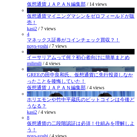
仮想通貨ＪＡＰＡＮ編集部
/
14 views
3
仮想通貨マイニングマシンをゼロフィールドが販
売！
kasi2
/
7 views
4
マネックス証券がコインチェック買収？！
noys-yoshi
/
7 views
5
イーサリアムって何？初心者向けに簡単まとめ
milimili
/
4 views
6
GREEの田中良和氏。仮想通貨に先行投資しなか
ったことを後悔していた！
仮想通貨ＪＡＰＡＮ編集部
/
4 views
7
ホリエモンや竹中平蔵氏のビットコインは今後ど
うなる？
kasi2
/
4 views
8
仮想通貨の二段階認証は必須！仕組みを理解しよ
う！
noys-yoshi
/
4 views