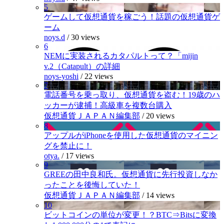
5
ゲームして仮想通貨を稼ごう！話題の仮想通貨ゲ
ーム
noys.d
/
30 views
6
NEMに実装されるカタパルトって？「mijin
v.2（Catapult）の詳細
noys-yoshi
/
22 views
7
電話番号を乗っ取り、仮想通貨を盗む！19歳のハ
ッカーが逮捕！高級車を複数台購入
仮想通貨ＪＡＰＡＮ編集部
/
20 views
8
アップルがiPhoneを使用した仮想通貨のマイニン
グを禁止に！
otya.
/
17 views
9
GREEの田中良和氏。仮想通貨に先行投資しなか
ったことを後悔していた！
仮想通貨ＪＡＰＡＮ編集部
/
14 views
10
ビットコインの単位が変更！？BTC⇒Bitsに変換