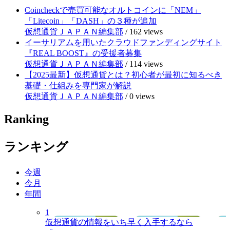
Coincheckで売買可能なオルトコインに「NEM」
「Litecoin」「DASH」の３種が追加
仮想通貨ＪＡＰＡＮ編集部
/
162 views
イーサリアムを用いたクラウドファンディングサイト
『REAL BOOST』の受援者募集
仮想通貨ＪＡＰＡＮ編集部
/
114 views
【2025最新】仮想通貨とは？初心者が最初に知るべき
基礎・仕組みを専門家が解説
仮想通貨ＪＡＰＡＮ編集部
/
0 views
Ranking
ランキング
今週
今月
年間
1
仮想通貨の情報をいち早く入手するなら