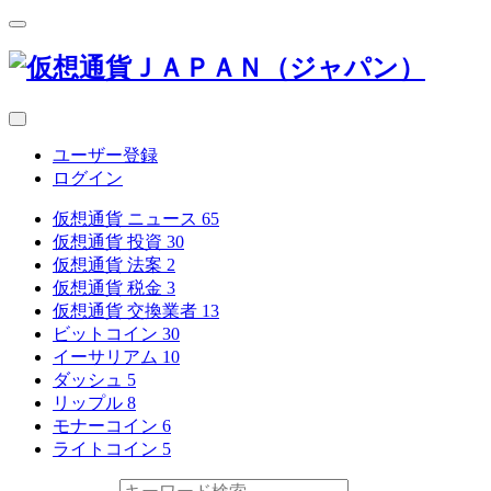
ユーザー登録
ログイン
仮想通貨 ニュース
65
仮想通貨 投資
30
仮想通貨 法案
2
仮想通貨 税金
3
仮想通貨 交換業者
13
ビットコイン
30
イーサリアム
10
ダッシュ
5
リップル
8
モナーコイン
6
ライトコイン
5