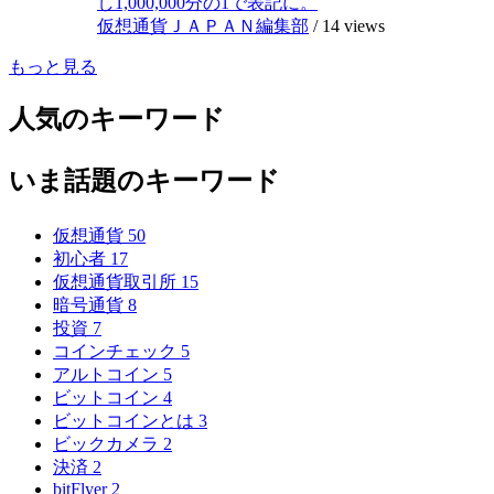
し1,000,000分の1で表記に。
仮想通貨ＪＡＰＡＮ編集部
/
14 views
もっと見る
人気のキーワード
いま話題のキーワード
仮想通貨
50
初心者
17
仮想通貨取引所
15
暗号通貨
8
投資
7
コインチェック
5
アルトコイン
5
ビットコイン
4
ビットコインとは
3
ビックカメラ
2
決済
2
bitFlyer
2