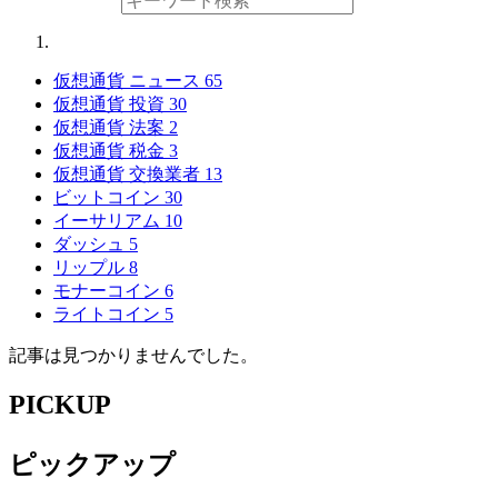
仮想通貨 ニュース
65
仮想通貨 投資
30
仮想通貨 法案
2
仮想通貨 税金
3
仮想通貨 交換業者
13
ビットコイン
30
イーサリアム
10
ダッシュ
5
リップル
8
モナーコイン
6
ライトコイン
5
記事は見つかりませんでした。
PICKUP
ピックアップ