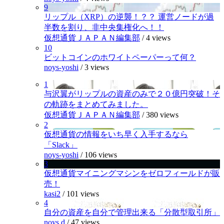
9
リップル（XRP）の逆襲！？？ 運営ノードが過
半数を割り、非中央集権化へ！！
仮想通貨ＪＡＰＡＮ編集部
/
4 views
10
ビットコインのホワイトペーパーって何？
noys-yoshi
/
3 views
1
与沢翼がリップルの資産のみで２０億円突破！そ
の軌跡をまとめてみました。
仮想通貨ＪＡＰＡＮ編集部
/
380 views
2
仮想通貨の情報をいち早く入手するなら
「Slack」
noys-yoshi
/
106 views
3
仮想通貨マイニングマシンをゼロフィールドが販
売！
kasi2
/
101 views
4
自分の資産を自分で管理出来る「分散型取引所」
noys.d
/
47 views