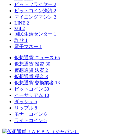
ビットフライヤー
2
ビットコイン決済
2
マイニングマシン
2
LINE
2
zaif
2
国民生活センター
1
詐欺
1
電子マネー
1
仮想通貨 ニュース
65
仮想通貨 投資
30
仮想通貨 法案
2
仮想通貨 税金
3
仮想通貨 交換業者
13
ビットコイン
30
イーサリアム
10
ダッシュ
5
リップル
8
モナーコイン
6
ライトコイン
5