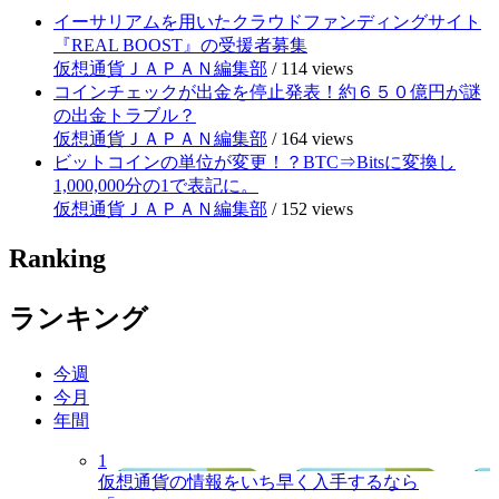
イーサリアムを用いたクラウドファンディングサイト
『REAL BOOST』の受援者募集
仮想通貨ＪＡＰＡＮ編集部
/
114 views
コインチェックが出金を停止発表！約６５０億円が謎
の出金トラブル？
仮想通貨ＪＡＰＡＮ編集部
/
164 views
ビットコインの単位が変更！？BTC⇒Bitsに変換し
1,000,000分の1で表記に。
仮想通貨ＪＡＰＡＮ編集部
/
152 views
Ranking
ランキング
今週
今月
年間
1
仮想通貨の情報をいち早く入手するなら