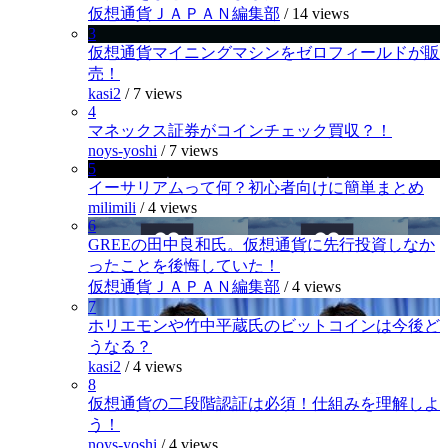
仮想通貨ＪＡＰＡＮ編集部
/
14 views
3
仮想通貨マイニングマシンをゼロフィールドが販
売！
kasi2
/
7 views
4
マネックス証券がコインチェック買収？！
noys-yoshi
/
7 views
5
イーサリアムって何？初心者向けに簡単まとめ
milimili
/
4 views
6
GREEの田中良和氏。仮想通貨に先行投資しなか
ったことを後悔していた！
仮想通貨ＪＡＰＡＮ編集部
/
4 views
7
ホリエモンや竹中平蔵氏のビットコインは今後ど
うなる？
kasi2
/
4 views
8
仮想通貨の二段階認証は必須！仕組みを理解しよ
う！
noys-yoshi
/
4 views