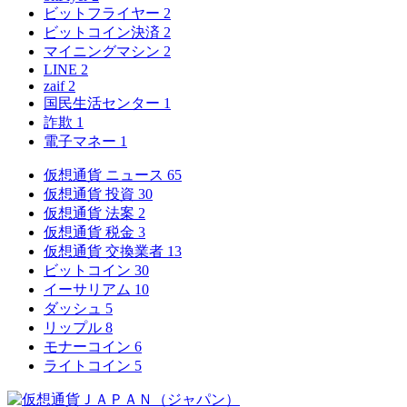
ビットフライヤー
2
ビットコイン決済
2
マイニングマシン
2
LINE
2
zaif
2
国民生活センター
1
詐欺
1
電子マネー
1
仮想通貨 ニュース
65
仮想通貨 投資
30
仮想通貨 法案
2
仮想通貨 税金
3
仮想通貨 交換業者
13
ビットコイン
30
イーサリアム
10
ダッシュ
5
リップル
8
モナーコイン
6
ライトコイン
5