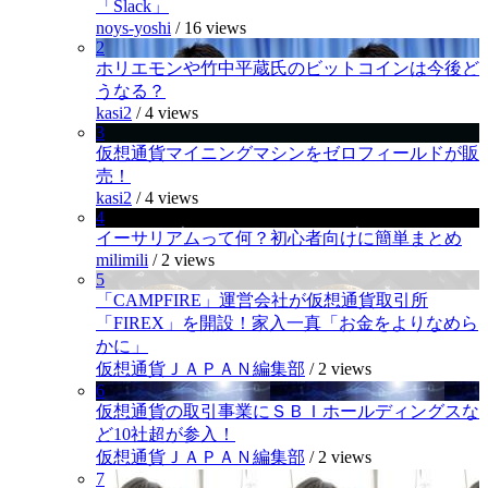
「Slack」
noys-yoshi
/
16 views
2
ホリエモンや竹中平蔵氏のビットコインは今後ど
うなる？
kasi2
/
4 views
3
仮想通貨マイニングマシンをゼロフィールドが販
売！
kasi2
/
4 views
4
イーサリアムって何？初心者向けに簡単まとめ
milimili
/
2 views
5
「CAMPFIRE」運営会社が仮想通貨取引所
「FIREX」を開設！家入一真「お金をよりなめら
かに」
仮想通貨ＪＡＰＡＮ編集部
/
2 views
6
仮想通貨の取引事業にＳＢＩホールディングスな
ど10社超が参入！
仮想通貨ＪＡＰＡＮ編集部
/
2 views
7