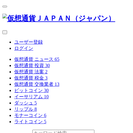
ユーザー登録
ログイン
仮想通貨 ニュース
65
仮想通貨 投資
30
仮想通貨 法案
2
仮想通貨 税金
3
仮想通貨 交換業者
13
ビットコイン
30
イーサリアム
10
ダッシュ
5
リップル
8
モナーコイン
6
ライトコイン
5