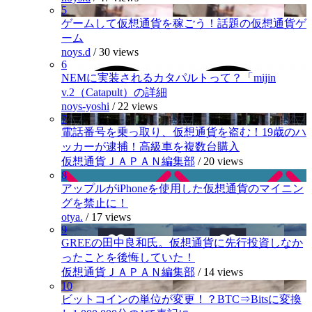
5
ゲームして仮想通貨を稼ごう！話題の仮想通貨ゲ
ーム
noys.d
/
30 views
6
NEMに実装されるカタパルトって？「mijin
v.2（Catapult）の詳細
noys-yoshi
/
22 views
7
電話番号を乗っ取り、仮想通貨を盗む！19歳のハ
ッカーが逮捕！高級車を複数台購入
仮想通貨ＪＡＰＡＮ編集部
/
20 views
8
アップルがiPhoneを使用した仮想通貨のマイニン
グを禁止に！
otya.
/
17 views
9
GREEの田中良和氏。仮想通貨に先行投資しなか
ったことを後悔していた！
仮想通貨ＪＡＰＡＮ編集部
/
14 views
10
ビットコインの単位が変更！？BTC⇒Bitsに変換