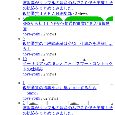
与沢翼がリップルの資産のみで２０億円突破！そ
の軌跡をまとめてみました。
仮想通貨ＪＡＰＡＮ編集部
/
2 views
8
SNSから初！LINEが仮想通貨事業に参入情報動
画
noys-yoshi
/
2 views
9
仮想通貨の二段階認証は必須！仕組みを理解しよ
う！
noys-yoshi
/
2 views
10
イーサリアムの凄いところ！スマートコントラク
トの仕組み
noys-yoshi
/
2 views
1
仮想通貨の情報をいち早く入手するなら
「Slack」
noys-yoshi
/
62 views
2
与沢翼がリップルの資産のみで２０億円突破！そ
の軌跡をまとめてみました。