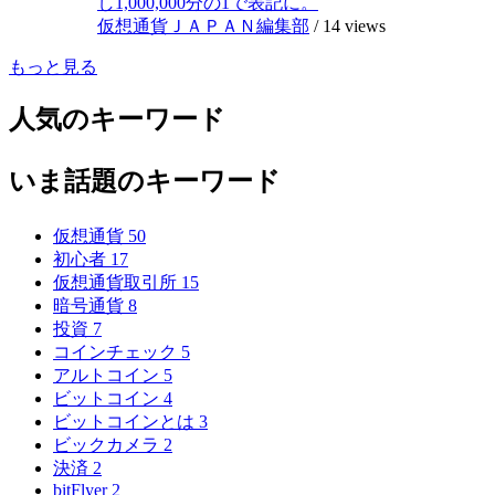
し1,000,000分の1で表記に。
仮想通貨ＪＡＰＡＮ編集部
/
14 views
もっと見る
人気のキーワード
いま話題のキーワード
仮想通貨
50
初心者
17
仮想通貨取引所
15
暗号通貨
8
投資
7
コインチェック
5
アルトコイン
5
ビットコイン
4
ビットコインとは
3
ビックカメラ
2
決済
2
bitFlyer
2