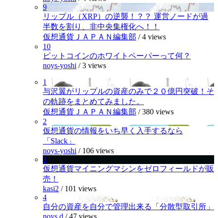
9
リップル（XRP）の逆襲！？？ 運営ノードが過
半数を割り、非中央集権化へ！！
仮想通貨ＪＡＰＡＮ編集部
/
4 views
10
ビットコインのホワイトペーパーって何？
noys-yoshi
/
3 views
1
与沢翼がリップルの資産のみで２０億円突破！そ
の軌跡をまとめてみました。
仮想通貨ＪＡＰＡＮ編集部
/
380 views
2
仮想通貨の情報をいち早く入手するなら
「Slack」
noys-yoshi
/
106 views
3
仮想通貨マイニングマシンをゼロフィールドが販
売！
kasi2
/
101 views
4
自分の資産を自分で管理出来る「分散型取引所」
noys.d
/
47 views