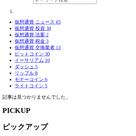
仮想通貨 ニュース
65
仮想通貨 投資
30
仮想通貨 法案
2
仮想通貨 税金
3
仮想通貨 交換業者
13
ビットコイン
30
イーサリアム
10
ダッシュ
5
リップル
8
モナーコイン
6
ライトコイン
5
記事は見つかりませんでした。
PICKUP
ピックアップ