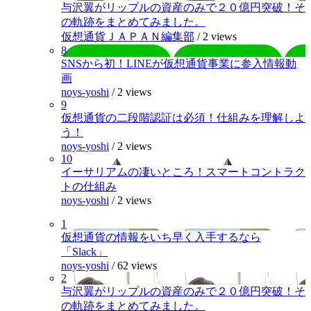
与沢翼がリップルの資産のみで２０億円突破！そ
の軌跡をまとめてみました。
仮想通貨ＪＡＰＡＮ編集部
/
2 views
8
SNSから初！LINEが仮想通貨事業に参入情報動
画
noys-yoshi
/
2 views
9
仮想通貨の二段階認証は必須！仕組みを理解しよ
う！
noys-yoshi
/
2 views
10
イーサリアムの凄いところ！スマートコントラク
トの仕組み
noys-yoshi
/
2 views
1
仮想通貨の情報をいち早く入手するなら
「Slack」
noys-yoshi
/
62 views
2
与沢翼がリップルの資産のみで２０億円突破！そ
の軌跡をまとめてみました。