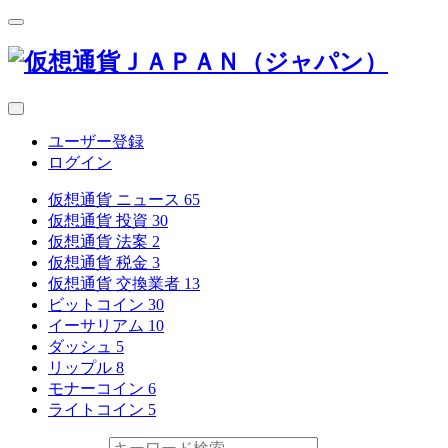
ユーザー登録
ログイン
仮想通貨 ニュース
65
仮想通貨 投資
30
仮想通貨 法案
2
仮想通貨 税金
3
仮想通貨 交換業者
13
ビットコイン
30
イーサリアム
10
ダッシュ
5
リップル
8
モナーコイン
6
ライトコイン
5