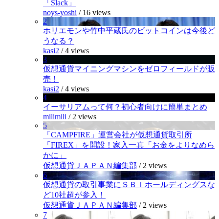
「Slack」
noys-yoshi
/
16 views
2
ホリエモンや竹中平蔵氏のビットコインは今後ど
うなる？
kasi2
/
4 views
3
仮想通貨マイニングマシンをゼロフィールドが販
売！
kasi2
/
4 views
4
イーサリアムって何？初心者向けに簡単まとめ
milimili
/
2 views
5
「CAMPFIRE」運営会社が仮想通貨取引所
「FIREX」を開設！家入一真「お金をよりなめら
かに」
仮想通貨ＪＡＰＡＮ編集部
/
2 views
6
仮想通貨の取引事業にＳＢＩホールディングスな
ど10社超が参入！
仮想通貨ＪＡＰＡＮ編集部
/
2 views
7