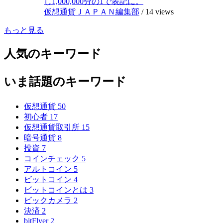
し1,000,000分の1で表記に。
仮想通貨ＪＡＰＡＮ編集部
/
14 views
もっと見る
人気のキーワード
いま話題のキーワード
仮想通貨
50
初心者
17
仮想通貨取引所
15
暗号通貨
8
投資
7
コインチェック
5
アルトコイン
5
ビットコイン
4
ビットコインとは
3
ビックカメラ
2
決済
2
bitFlyer
2