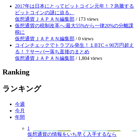
2017年は日本にとってビットコイン元年！？急騰する
ビットコインの謎に迫る。
仮想通貨ＪＡＰＡＮ編集部
/
173 views
仮想通貨の税制改革へ:最大55%から一律20%の分離課
税に
仮想通貨ＪＡＰＡＮ編集部
/
0 views
コインチェックでトラブル発生！１BTC＝90万円超え
る！？サーバー落ち直後のまとめ
仮想通貨ＪＡＰＡＮ編集部
/
1,804 views
Ranking
ランキング
今週
今月
年間
1
仮想通貨の情報をいち早く入手するなら