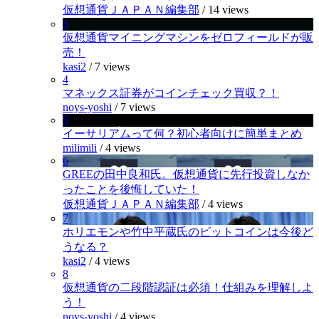
仮想通貨ＪＡＰＡＮ編集部
/
14 views
3
仮想通貨マイニングマシンをゼロフィールドが販
売！
kasi2
/
7 views
4
マネックス証券がコインチェック買収？！
noys-yoshi
/
7 views
5
イーサリアムって何？初心者向けに簡単まとめ
milimili
/
4 views
6
GREEの田中良和氏。仮想通貨に先行投資しなか
ったことを後悔していた！
仮想通貨ＪＡＰＡＮ編集部
/
4 views
7
ホリエモンや竹中平蔵氏のビットコインは今後ど
うなる？
kasi2
/
4 views
8
仮想通貨の二段階認証は必須！仕組みを理解しよ
う！
noys-yoshi
/
4 views