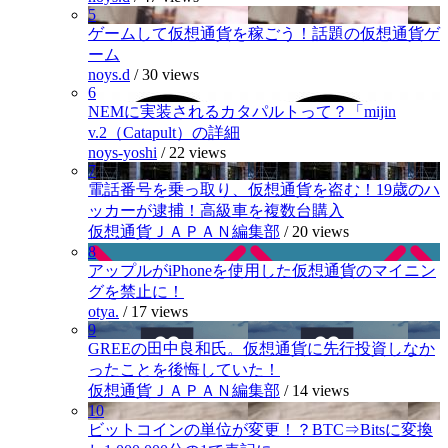
5
ゲームして仮想通貨を稼ごう！話題の仮想通貨ゲ
ーム
noys.d
/
30 views
6
NEMに実装されるカタパルトって？「mijin
v.2（Catapult）の詳細
noys-yoshi
/
22 views
7
電話番号を乗っ取り、仮想通貨を盗む！19歳のハ
ッカーが逮捕！高級車を複数台購入
仮想通貨ＪＡＰＡＮ編集部
/
20 views
8
アップルがiPhoneを使用した仮想通貨のマイニン
グを禁止に！
otya.
/
17 views
9
GREEの田中良和氏。仮想通貨に先行投資しなか
ったことを後悔していた！
仮想通貨ＪＡＰＡＮ編集部
/
14 views
10
ビットコインの単位が変更！？BTC⇒Bitsに変換