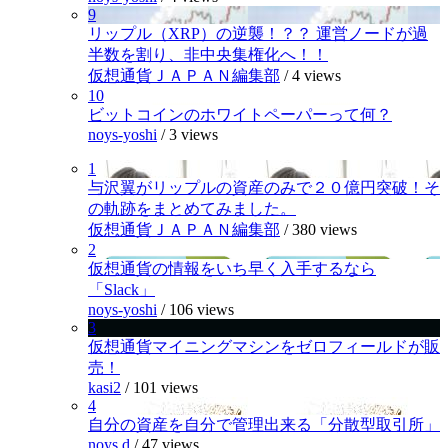
9
リップル（XRP）の逆襲！？？ 運営ノードが過
半数を割り、非中央集権化へ！！
仮想通貨ＪＡＰＡＮ編集部
/
4 views
10
ビットコインのホワイトペーパーって何？
noys-yoshi
/
3 views
1
与沢翼がリップルの資産のみで２０億円突破！そ
の軌跡をまとめてみました。
仮想通貨ＪＡＰＡＮ編集部
/
380 views
2
仮想通貨の情報をいち早く入手するなら
「Slack」
noys-yoshi
/
106 views
3
仮想通貨マイニングマシンをゼロフィールドが販
売！
kasi2
/
101 views
4
自分の資産を自分で管理出来る「分散型取引所」
noys.d
/
47 views