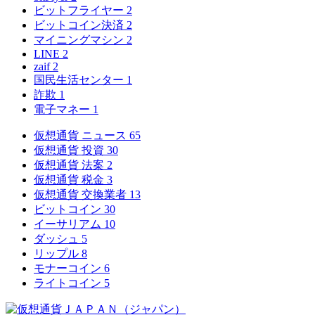
ビットフライヤー
2
ビットコイン決済
2
マイニングマシン
2
LINE
2
zaif
2
国民生活センター
1
詐欺
1
電子マネー
1
仮想通貨 ニュース
65
仮想通貨 投資
30
仮想通貨 法案
2
仮想通貨 税金
3
仮想通貨 交換業者
13
ビットコイン
30
イーサリアム
10
ダッシュ
5
リップル
8
モナーコイン
6
ライトコイン
5