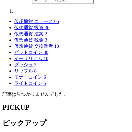
仮想通貨 ニュース
65
仮想通貨 投資
30
仮想通貨 法案
2
仮想通貨 税金
3
仮想通貨 交換業者
13
ビットコイン
30
イーサリアム
10
ダッシュ
5
リップル
8
モナーコイン
6
ライトコイン
5
記事は見つかりませんでした。
PICKUP
ピックアップ