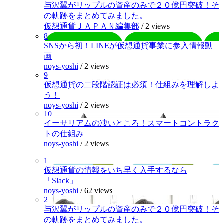
与沢翼がリップルの資産のみで２０億円突破！そ
の軌跡をまとめてみました。
仮想通貨ＪＡＰＡＮ編集部
/
2 views
8
SNSから初！LINEが仮想通貨事業に参入情報動
画
noys-yoshi
/
2 views
9
仮想通貨の二段階認証は必須！仕組みを理解しよ
う！
noys-yoshi
/
2 views
10
イーサリアムの凄いところ！スマートコントラク
トの仕組み
noys-yoshi
/
2 views
1
仮想通貨の情報をいち早く入手するなら
「Slack」
noys-yoshi
/
62 views
2
与沢翼がリップルの資産のみで２０億円突破！そ
の軌跡をまとめてみました。