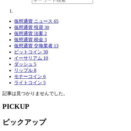
仮想通貨 ニュース
65
仮想通貨 投資
30
仮想通貨 法案
2
仮想通貨 税金
3
仮想通貨 交換業者
13
ビットコイン
30
イーサリアム
10
ダッシュ
5
リップル
8
モナーコイン
6
ライトコイン
5
記事は見つかりませんでした。
PICKUP
ピックアップ