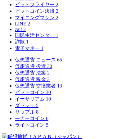
ビットフライヤー
2
ビットコイン決済
2
マイニングマシン
2
LINE
2
zaif
2
国民生活センター
1
詐欺
1
電子マネー
1
仮想通貨 ニュース
65
仮想通貨 投資
30
仮想通貨 法案
2
仮想通貨 税金
3
仮想通貨 交換業者
13
ビットコイン
30
イーサリアム
10
ダッシュ
5
リップル
8
モナーコイン
6
ライトコイン
5