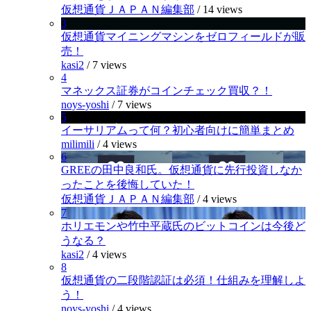
仮想通貨ＪＡＰＡＮ編集部
/
14 views
3
仮想通貨マイニングマシンをゼロフィールドが販
売！
kasi2
/
7 views
4
マネックス証券がコインチェック買収？！
noys-yoshi
/
7 views
5
イーサリアムって何？初心者向けに簡単まとめ
milimili
/
4 views
6
GREEの田中良和氏。仮想通貨に先行投資しなか
ったことを後悔していた！
仮想通貨ＪＡＰＡＮ編集部
/
4 views
7
ホリエモンや竹中平蔵氏のビットコインは今後ど
うなる？
kasi2
/
4 views
8
仮想通貨の二段階認証は必須！仕組みを理解しよ
う！
noys-yoshi
/
4 views