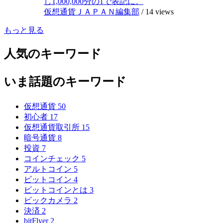
し1,000,000分の1で表記に。
仮想通貨ＪＡＰＡＮ編集部
/
14 views
もっと見る
人気のキーワード
いま話題のキーワード
仮想通貨
50
初心者
17
仮想通貨取引所
15
暗号通貨
8
投資
7
コインチェック
5
アルトコイン
5
ビットコイン
4
ビットコインとは
3
ビックカメラ
2
決済
2
bitFlyer
2