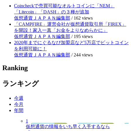
Coincheckで売買可能なオルトコインに「NEM」
「Litecoin」「DASH」の３種が追加
仮想通貨ＪＡＰＡＮ編集部
/
162 views
「CAMPFIRE」運営会社が仮想通貨取引所「FIREX」
を開設！家入一真「お金をよりなめらかに」
仮想通貨ＪＡＰＡＮ編集部
/
195 views
2020年までにぐるなび加盟店など5万店でビットコイン
を利用可能に！
仮想通貨ＪＡＰＡＮ編集部
/
244 views
Ranking
ランキング
今週
今月
年間
1
仮想通貨の情報をいち早く入手するなら