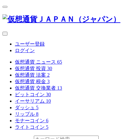
ユーザー登録
ログイン
仮想通貨 ニュース
65
仮想通貨 投資
30
仮想通貨 法案
2
仮想通貨 税金
3
仮想通貨 交換業者
13
ビットコイン
30
イーサリアム
10
ダッシュ
5
リップル
8
モナーコイン
6
ライトコイン
5