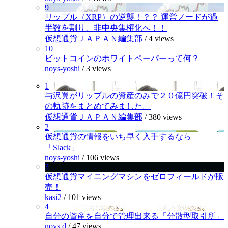
9
リップル（XRP）の逆襲！？？ 運営ノードが過
半数を割り、非中央集権化へ！！
仮想通貨ＪＡＰＡＮ編集部
/
4 views
10
ビットコインのホワイトペーパーって何？
noys-yoshi
/
3 views
1
与沢翼がリップルの資産のみで２０億円突破！そ
の軌跡をまとめてみました。
仮想通貨ＪＡＰＡＮ編集部
/
380 views
2
仮想通貨の情報をいち早く入手するなら
「Slack」
noys-yoshi
/
106 views
3
仮想通貨マイニングマシンをゼロフィールドが販
売！
kasi2
/
101 views
4
自分の資産を自分で管理出来る「分散型取引所」
noys.d
/
47 views