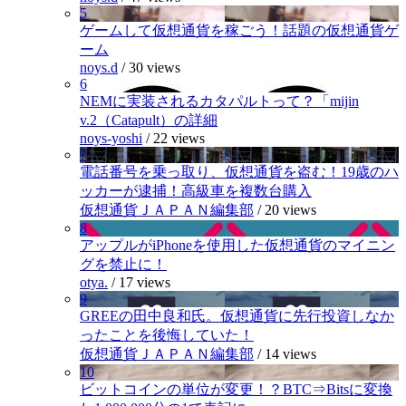
5
ゲームして仮想通貨を稼ごう！話題の仮想通貨ゲ
ーム
noys.d
/
30 views
6
NEMに実装されるカタパルトって？「mijin
v.2（Catapult）の詳細
noys-yoshi
/
22 views
7
電話番号を乗っ取り、仮想通貨を盗む！19歳のハ
ッカーが逮捕！高級車を複数台購入
仮想通貨ＪＡＰＡＮ編集部
/
20 views
8
アップルがiPhoneを使用した仮想通貨のマイニン
グを禁止に！
otya.
/
17 views
9
GREEの田中良和氏。仮想通貨に先行投資しなか
ったことを後悔していた！
仮想通貨ＪＡＰＡＮ編集部
/
14 views
10
ビットコインの単位が変更！？BTC⇒Bitsに変換