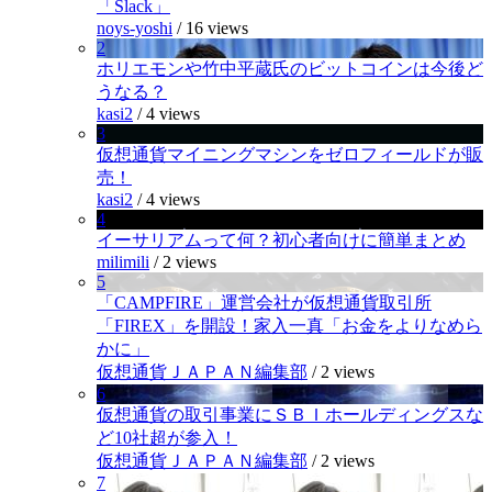
「Slack」
noys-yoshi
/
16 views
2
ホリエモンや竹中平蔵氏のビットコインは今後ど
うなる？
kasi2
/
4 views
3
仮想通貨マイニングマシンをゼロフィールドが販
売！
kasi2
/
4 views
4
イーサリアムって何？初心者向けに簡単まとめ
milimili
/
2 views
5
「CAMPFIRE」運営会社が仮想通貨取引所
「FIREX」を開設！家入一真「お金をよりなめら
かに」
仮想通貨ＪＡＰＡＮ編集部
/
2 views
6
仮想通貨の取引事業にＳＢＩホールディングスな
ど10社超が参入！
仮想通貨ＪＡＰＡＮ編集部
/
2 views
7