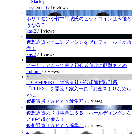
「Slack」
noys-yoshi
/
16 views
2
ホリエモンや竹中平蔵氏のビットコインは今後ど
うなる？
kasi2
/
4 views
3
仮想通貨マイニングマシンをゼロフィールドが販
売！
kasi2
/
4 views
4
イーサリアムって何？初心者向けに簡単まとめ
milimili
/
2 views
5
「CAMPFIRE」運営会社が仮想通貨取引所
「FIREX」を開設！家入一真「お金をよりなめら
かに」
仮想通貨ＪＡＰＡＮ編集部
/
2 views
6
仮想通貨の取引事業にＳＢＩホールディングスな
ど10社超が参入！
仮想通貨ＪＡＰＡＮ編集部
/
2 views
7