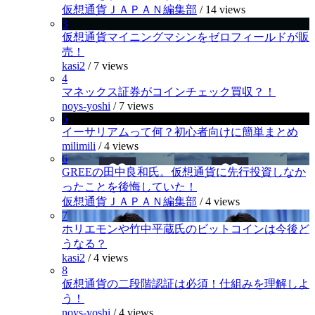
仮想通貨ＪＡＰＡＮ編集部
/
14 views
3
仮想通貨マイニングマシンをゼロフィールドが販
売！
kasi2
/
7 views
4
マネックス証券がコインチェック買収？！
noys-yoshi
/
7 views
5
イーサリアムって何？初心者向けに簡単まとめ
milimili
/
4 views
6
GREEの田中良和氏。仮想通貨に先行投資しなか
ったことを後悔していた！
仮想通貨ＪＡＰＡＮ編集部
/
4 views
7
ホリエモンや竹中平蔵氏のビットコインは今後ど
うなる？
kasi2
/
4 views
8
仮想通貨の二段階認証は必須！仕組みを理解しよ
う！
noys-yoshi
/
4 views