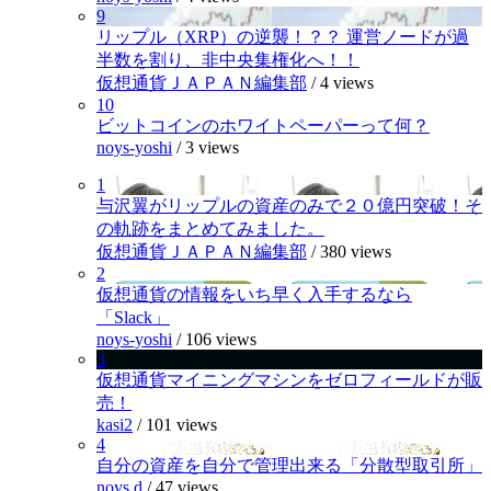
9
リップル（XRP）の逆襲！？？ 運営ノードが過
半数を割り、非中央集権化へ！！
仮想通貨ＪＡＰＡＮ編集部
/
4 views
10
ビットコインのホワイトペーパーって何？
noys-yoshi
/
3 views
1
与沢翼がリップルの資産のみで２０億円突破！そ
の軌跡をまとめてみました。
仮想通貨ＪＡＰＡＮ編集部
/
380 views
2
仮想通貨の情報をいち早く入手するなら
「Slack」
noys-yoshi
/
106 views
3
仮想通貨マイニングマシンをゼロフィールドが販
売！
kasi2
/
101 views
4
自分の資産を自分で管理出来る「分散型取引所」
noys.d
/
47 views