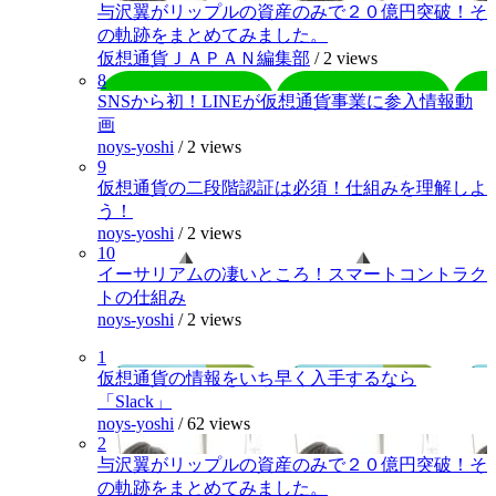
与沢翼がリップルの資産のみで２０億円突破！そ
の軌跡をまとめてみました。
仮想通貨ＪＡＰＡＮ編集部
/
2 views
8
SNSから初！LINEが仮想通貨事業に参入情報動
画
noys-yoshi
/
2 views
9
仮想通貨の二段階認証は必須！仕組みを理解しよ
う！
noys-yoshi
/
2 views
10
イーサリアムの凄いところ！スマートコントラク
トの仕組み
noys-yoshi
/
2 views
1
仮想通貨の情報をいち早く入手するなら
「Slack」
noys-yoshi
/
62 views
2
与沢翼がリップルの資産のみで２０億円突破！そ
の軌跡をまとめてみました。