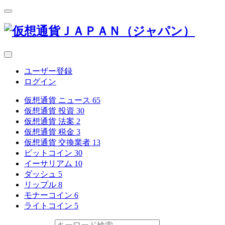
ユーザー登録
ログイン
仮想通貨 ニュース
65
仮想通貨 投資
30
仮想通貨 法案
2
仮想通貨 税金
3
仮想通貨 交換業者
13
ビットコイン
30
イーサリアム
10
ダッシュ
5
リップル
8
モナーコイン
6
ライトコイン
5