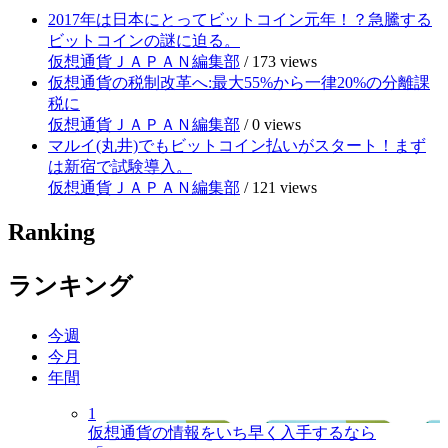
2017年は日本にとってビットコイン元年！？急騰する
ビットコインの謎に迫る。
仮想通貨ＪＡＰＡＮ編集部
/
173 views
仮想通貨の税制改革へ:最大55%から一律20%の分離課
税に
仮想通貨ＪＡＰＡＮ編集部
/
0 views
マルイ(丸井)でもビットコイン払いがスタート！まず
は新宿で試験導入。
仮想通貨ＪＡＰＡＮ編集部
/
121 views
Ranking
ランキング
今週
今月
年間
1
仮想通貨の情報をいち早く入手するなら