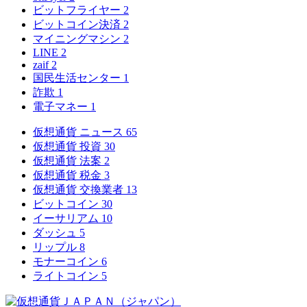
ビットフライヤー
2
ビットコイン決済
2
マイニングマシン
2
LINE
2
zaif
2
国民生活センター
1
詐欺
1
電子マネー
1
仮想通貨 ニュース
65
仮想通貨 投資
30
仮想通貨 法案
2
仮想通貨 税金
3
仮想通貨 交換業者
13
ビットコイン
30
イーサリアム
10
ダッシュ
5
リップル
8
モナーコイン
6
ライトコイン
5