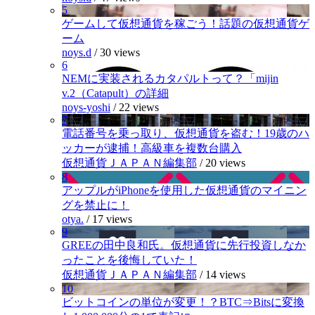
5
ゲームして仮想通貨を稼ごう！話題の仮想通貨ゲ
ーム
noys.d
/
30 views
6
NEMに実装されるカタパルトって？「mijin
v.2（Catapult）の詳細
noys-yoshi
/
22 views
7
電話番号を乗っ取り、仮想通貨を盗む！19歳のハ
ッカーが逮捕！高級車を複数台購入
仮想通貨ＪＡＰＡＮ編集部
/
20 views
8
アップルがiPhoneを使用した仮想通貨のマイニン
グを禁止に！
otya.
/
17 views
9
GREEの田中良和氏。仮想通貨に先行投資しなか
ったことを後悔していた！
仮想通貨ＪＡＰＡＮ編集部
/
14 views
10
ビットコインの単位が変更！？BTC⇒Bitsに変換