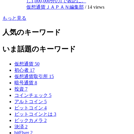
し1,000,000分の1で表記に。
仮想通貨ＪＡＰＡＮ編集部
/
14 views
もっと見る
人気のキーワード
いま話題のキーワード
仮想通貨
50
初心者
17
仮想通貨取引所
15
暗号通貨
8
投資
7
コインチェック
5
アルトコイン
5
ビットコイン
4
ビットコインとは
3
ビックカメラ
2
決済
2
bitFlyer
2