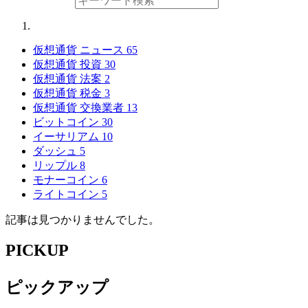
仮想通貨 ニュース
65
仮想通貨 投資
30
仮想通貨 法案
2
仮想通貨 税金
3
仮想通貨 交換業者
13
ビットコイン
30
イーサリアム
10
ダッシュ
5
リップル
8
モナーコイン
6
ライトコイン
5
記事は見つかりませんでした。
PICKUP
ピックアップ