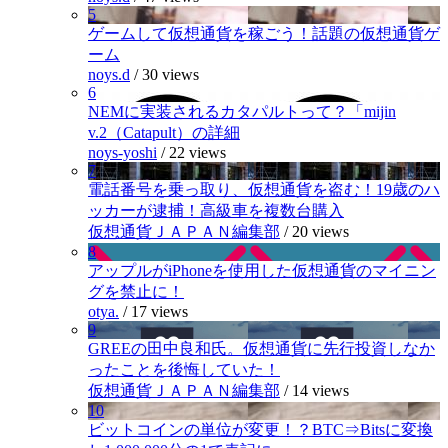
5
ゲームして仮想通貨を稼ごう！話題の仮想通貨ゲ
ーム
noys.d
/
30 views
6
NEMに実装されるカタパルトって？「mijin
v.2（Catapult）の詳細
noys-yoshi
/
22 views
7
電話番号を乗っ取り、仮想通貨を盗む！19歳のハ
ッカーが逮捕！高級車を複数台購入
仮想通貨ＪＡＰＡＮ編集部
/
20 views
8
アップルがiPhoneを使用した仮想通貨のマイニン
グを禁止に！
otya.
/
17 views
9
GREEの田中良和氏。仮想通貨に先行投資しなか
ったことを後悔していた！
仮想通貨ＪＡＰＡＮ編集部
/
14 views
10
ビットコインの単位が変更！？BTC⇒Bitsに変換