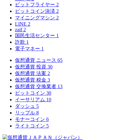
ビットフライヤー
2
ビットコイン決済
2
マイニングマシン
2
LINE
2
zaif
2
国民生活センター
1
詐欺
1
電子マネー
1
仮想通貨 ニュース
65
仮想通貨 投資
30
仮想通貨 法案
2
仮想通貨 税金
3
仮想通貨 交換業者
13
ビットコイン
30
イーサリアム
10
ダッシュ
5
リップル
8
モナーコイン
6
ライトコイン
5