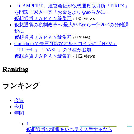
「CAMPFIRE」運営会社が仮想通貨取引所「FIREX」
を開設！家入一真「お金をよりなめらかに」
仮想通貨ＪＡＰＡＮ編集部
/
195 views
仮想通貨の税制改革へ:最大55%から一律20%の分離課
税に
仮想通貨ＪＡＰＡＮ編集部
/
0 views
Coincheckで売買可能なオルトコインに「NEM」
「Litecoin」「DASH」の３種が追加
仮想通貨ＪＡＰＡＮ編集部
/
162 views
Ranking
ランキング
今週
今月
年間
1
仮想通貨の情報をいち早く入手するなら