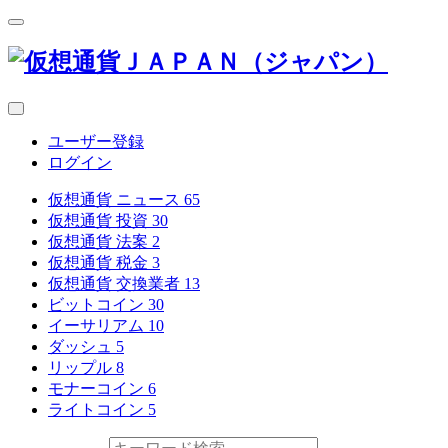
ユーザー登録
ログイン
仮想通貨 ニュース
65
仮想通貨 投資
30
仮想通貨 法案
2
仮想通貨 税金
3
仮想通貨 交換業者
13
ビットコイン
30
イーサリアム
10
ダッシュ
5
リップル
8
モナーコイン
6
ライトコイン
5