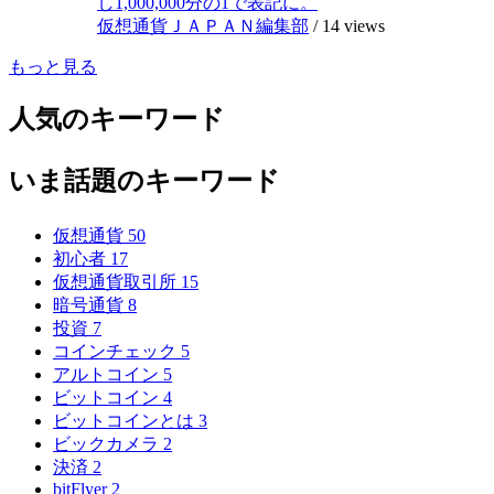
し1,000,000分の1で表記に。
仮想通貨ＪＡＰＡＮ編集部
/
14 views
もっと見る
人気のキーワード
いま話題のキーワード
仮想通貨
50
初心者
17
仮想通貨取引所
15
暗号通貨
8
投資
7
コインチェック
5
アルトコイン
5
ビットコイン
4
ビットコインとは
3
ビックカメラ
2
決済
2
bitFlyer
2