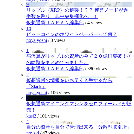
9
リップル（XRP）の逆襲！？？ 運営ノードが過
半数を割り、非中央集権化へ！！
仮想通貨ＪＡＰＡＮ編集部
/
4 views
10
ビットコインのホワイトペーパーって何？
noys-yoshi
/
3 views
1
与沢翼がリップルの資産のみで２０億円突破！そ
の軌跡をまとめてみました。
仮想通貨ＪＡＰＡＮ編集部
/
380 views
2
仮想通貨の情報をいち早く入手するなら
「Slack」
noys-yoshi
/
106 views
3
仮想通貨マイニングマシンをゼロフィールドが販
売！
kasi2
/
101 views
4
自分の資産を自分で管理出来る「分散型取引所」
noys.d
/
47 views