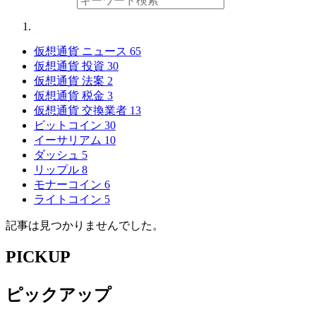
仮想通貨 ニュース
65
仮想通貨 投資
30
仮想通貨 法案
2
仮想通貨 税金
3
仮想通貨 交換業者
13
ビットコイン
30
イーサリアム
10
ダッシュ
5
リップル
8
モナーコイン
6
ライトコイン
5
記事は見つかりませんでした。
PICKUP
ピックアップ