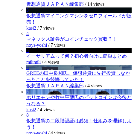
仮想通貨ＪＡＰＡＮ編集部
/
14 views
3
仮想通貨マイニングマシンをゼロフィールドが販
売！
kasi2
/
7 views
4
マネックス証券がコインチェック買収？！
noys-yoshi
/
7 views
5
イーサリアムって何？初心者向けに簡単まとめ
milimili
/
4 views
6
GREEの田中良和氏。仮想通貨に先行投資しなか
ったことを後悔していた！
仮想通貨ＪＡＰＡＮ編集部
/
4 views
7
ホリエモンや竹中平蔵氏のビットコインは今後ど
うなる？
kasi2
/
4 views
8
仮想通貨の二段階認証は必須！仕組みを理解しよ
う！
noys-yoshi
/
4 views