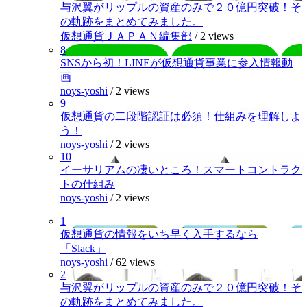
与沢翼がリップルの資産のみで２０億円突破！そ
の軌跡をまとめてみました。
仮想通貨ＪＡＰＡＮ編集部
/
2 views
8
SNSから初！LINEが仮想通貨事業に参入情報動
画
noys-yoshi
/
2 views
9
仮想通貨の二段階認証は必須！仕組みを理解しよ
う！
noys-yoshi
/
2 views
10
イーサリアムの凄いところ！スマートコントラク
トの仕組み
noys-yoshi
/
2 views
1
仮想通貨の情報をいち早く入手するなら
「Slack」
noys-yoshi
/
62 views
2
与沢翼がリップルの資産のみで２０億円突破！そ
の軌跡をまとめてみました。