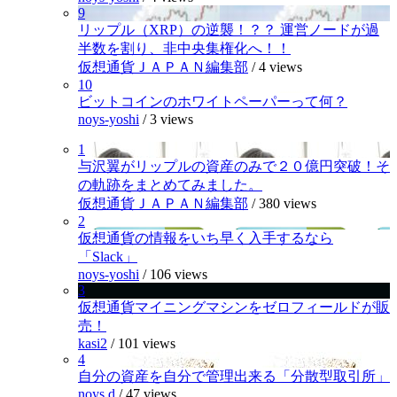
9
リップル（XRP）の逆襲！？？ 運営ノードが過
半数を割り、非中央集権化へ！！
仮想通貨ＪＡＰＡＮ編集部
/
4 views
10
ビットコインのホワイトペーパーって何？
noys-yoshi
/
3 views
1
与沢翼がリップルの資産のみで２０億円突破！そ
の軌跡をまとめてみました。
仮想通貨ＪＡＰＡＮ編集部
/
380 views
2
仮想通貨の情報をいち早く入手するなら
「Slack」
noys-yoshi
/
106 views
3
仮想通貨マイニングマシンをゼロフィールドが販
売！
kasi2
/
101 views
4
自分の資産を自分で管理出来る「分散型取引所」
noys.d
/
47 views