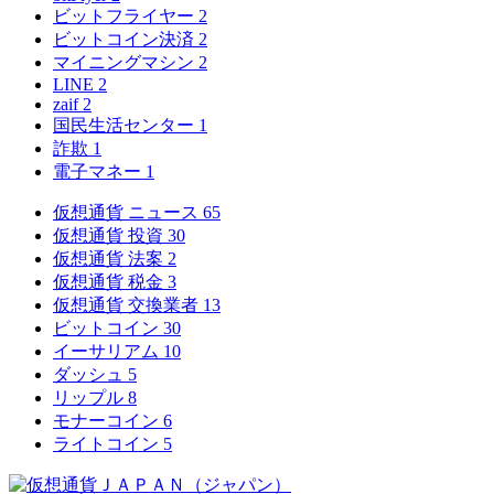
ビットフライヤー
2
ビットコイン決済
2
マイニングマシン
2
LINE
2
zaif
2
国民生活センター
1
詐欺
1
電子マネー
1
仮想通貨 ニュース
65
仮想通貨 投資
30
仮想通貨 法案
2
仮想通貨 税金
3
仮想通貨 交換業者
13
ビットコイン
30
イーサリアム
10
ダッシュ
5
リップル
8
モナーコイン
6
ライトコイン
5