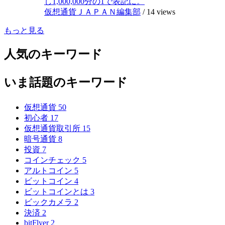
し1,000,000分の1で表記に。
仮想通貨ＪＡＰＡＮ編集部
/
14 views
もっと見る
人気のキーワード
いま話題のキーワード
仮想通貨
50
初心者
17
仮想通貨取引所
15
暗号通貨
8
投資
7
コインチェック
5
アルトコイン
5
ビットコイン
4
ビットコインとは
3
ビックカメラ
2
決済
2
bitFlyer
2