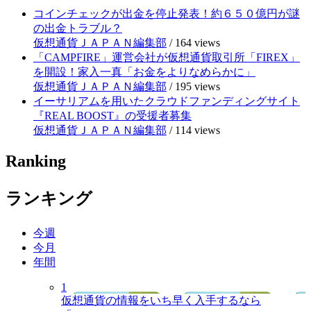
コインチェックが出金を停止発表！約６５０億円が謎
の出金トラブル？
仮想通貨ＪＡＰＡＮ編集部
/
164 views
「CAMPFIRE」運営会社が仮想通貨取引所「FIREX」
を開設！家入一真「お金をよりなめらかに」
仮想通貨ＪＡＰＡＮ編集部
/
195 views
イーサリアムを用いたクラウドファンディングサイト
『REAL BOOST』の受援者募集
仮想通貨ＪＡＰＡＮ編集部
/
114 views
Ranking
ランキング
今週
今月
年間
1
仮想通貨の情報をいち早く入手するなら