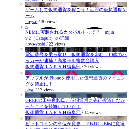
5
ゲームして仮想通貨を稼ごう！話題の仮想通貨ゲ
ーム
noys.d
/
30 views
6
NEMに実装されるカタパルトって？「mijin
v.2（Catapult）の詳細
noys-yoshi
/
22 views
7
電話番号を乗っ取り、仮想通貨を盗む！19歳のハ
ッカーが逮捕！高級車を複数台購入
仮想通貨ＪＡＰＡＮ編集部
/
20 views
8
アップルがiPhoneを使用した仮想通貨のマイニン
グを禁止に！
otya.
/
17 views
9
GREEの田中良和氏。仮想通貨に先行投資しなか
ったことを後悔していた！
仮想通貨ＪＡＰＡＮ編集部
/
14 views
10
ビットコインの単位が変更！？BTC⇒Bitsに変換