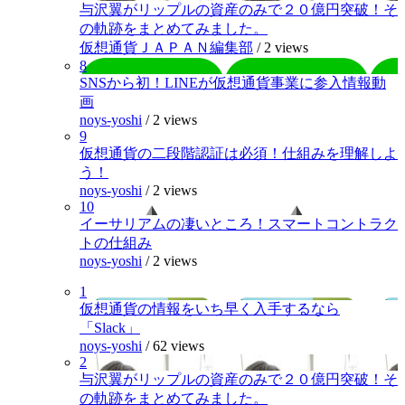
与沢翼がリップルの資産のみで２０億円突破！そ
の軌跡をまとめてみました。
仮想通貨ＪＡＰＡＮ編集部
/
2 views
8
SNSから初！LINEが仮想通貨事業に参入情報動
画
noys-yoshi
/
2 views
9
仮想通貨の二段階認証は必須！仕組みを理解しよ
う！
noys-yoshi
/
2 views
10
イーサリアムの凄いところ！スマートコントラク
トの仕組み
noys-yoshi
/
2 views
1
仮想通貨の情報をいち早く入手するなら
「Slack」
noys-yoshi
/
62 views
2
与沢翼がリップルの資産のみで２０億円突破！そ
の軌跡をまとめてみました。