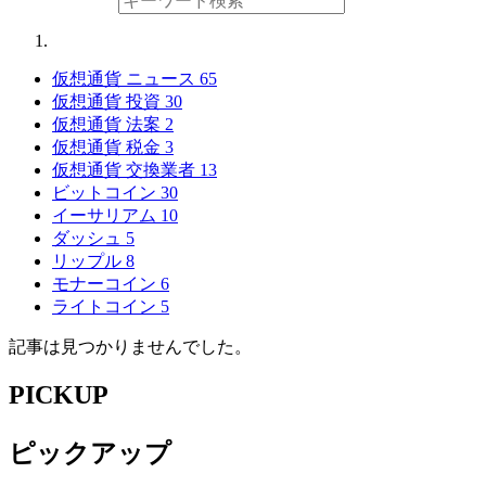
仮想通貨 ニュース
65
仮想通貨 投資
30
仮想通貨 法案
2
仮想通貨 税金
3
仮想通貨 交換業者
13
ビットコイン
30
イーサリアム
10
ダッシュ
5
リップル
8
モナーコイン
6
ライトコイン
5
記事は見つかりませんでした。
PICKUP
ピックアップ