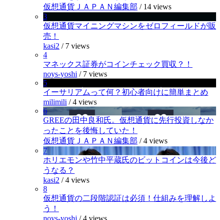
仮想通貨ＪＡＰＡＮ編集部
/
14 views
3
仮想通貨マイニングマシンをゼロフィールドが販
売！
kasi2
/
7 views
4
マネックス証券がコインチェック買収？！
noys-yoshi
/
7 views
5
イーサリアムって何？初心者向けに簡単まとめ
milimili
/
4 views
6
GREEの田中良和氏。仮想通貨に先行投資しなか
ったことを後悔していた！
仮想通貨ＪＡＰＡＮ編集部
/
4 views
7
ホリエモンや竹中平蔵氏のビットコインは今後ど
うなる？
kasi2
/
4 views
8
仮想通貨の二段階認証は必須！仕組みを理解しよ
う！
noys-yoshi
/
4 views