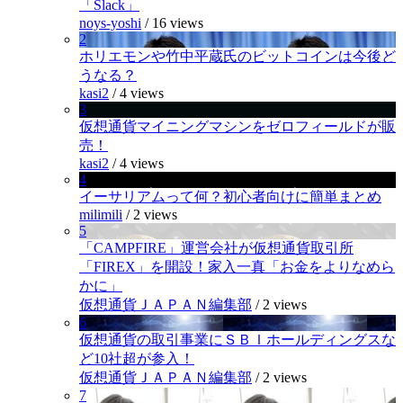
「Slack」
noys-yoshi
/
16 views
2
ホリエモンや竹中平蔵氏のビットコインは今後ど
うなる？
kasi2
/
4 views
3
仮想通貨マイニングマシンをゼロフィールドが販
売！
kasi2
/
4 views
4
イーサリアムって何？初心者向けに簡単まとめ
milimili
/
2 views
5
「CAMPFIRE」運営会社が仮想通貨取引所
「FIREX」を開設！家入一真「お金をよりなめら
かに」
仮想通貨ＪＡＰＡＮ編集部
/
2 views
6
仮想通貨の取引事業にＳＢＩホールディングスな
ど10社超が参入！
仮想通貨ＪＡＰＡＮ編集部
/
2 views
7