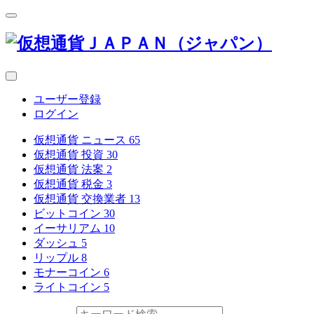
ユーザー登録
ログイン
仮想通貨 ニュース
65
仮想通貨 投資
30
仮想通貨 法案
2
仮想通貨 税金
3
仮想通貨 交換業者
13
ビットコイン
30
イーサリアム
10
ダッシュ
5
リップル
8
モナーコイン
6
ライトコイン
5