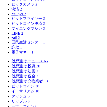
ビックカメラ
2
決済
2
bitFlyer
2
ビットフライヤー
2
ビットコイン決済
2
マイニングマシン
2
LINE
2
zaif
2
国民生活センター
1
詐欺
1
電子マネー
1
仮想通貨 ニュース
65
仮想通貨 投資
30
仮想通貨 法案
2
仮想通貨 税金
3
仮想通貨 交換業者
13
ビットコイン
30
イーサリアム
10
ダッシュ
5
リップル
8
モナーコイン
6