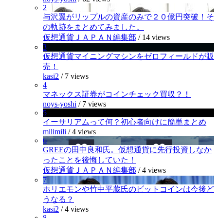
2
与沢翼がリップルの資産のみで２０億円突破！そ
の軌跡をまとめてみました。
仮想通貨ＪＡＰＡＮ編集部
/
14 views
3
仮想通貨マイニングマシンをゼロフィールドが販
売！
kasi2
/
7 views
4
マネックス証券がコインチェック買収？！
noys-yoshi
/
7 views
5
イーサリアムって何？初心者向けに簡単まとめ
milimili
/
4 views
6
GREEの田中良和氏。仮想通貨に先行投資しなか
ったことを後悔していた！
仮想通貨ＪＡＰＡＮ編集部
/
4 views
7
ホリエモンや竹中平蔵氏のビットコインは今後ど
うなる？
kasi2
/
4 views
8