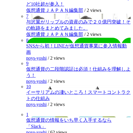
ど10社超が参入！
仮想通貨ＪＡＰＡＮ編集部
/
2 views
7
与沢翼がリップルの資産のみで２０億円突破！そ
の軌跡をまとめてみました。
仮想通貨ＪＡＰＡＮ編集部
/
2 views
8
SNSから初！LINEが仮想通貨事業に参入情報動
画
noys-yoshi
/
2 views
9
仮想通貨の二段階認証は必須！仕組みを理解しよ
う！
noys-yoshi
/
2 views
10
イーサリアムの凄いところ！スマートコントラク
トの仕組み
noys-yoshi
/
2 views
1
仮想通貨の情報をいち早く入手するなら
「Slack」
noys-yoshi
/
62 views