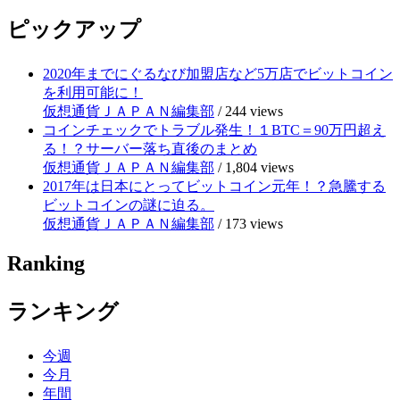
ピックアップ
2020年までにぐるなび加盟店など5万店でビットコイン
を利用可能に！
仮想通貨ＪＡＰＡＮ編集部
/
244 views
コインチェックでトラブル発生！１BTC＝90万円超え
る！？サーバー落ち直後のまとめ
仮想通貨ＪＡＰＡＮ編集部
/
1,804 views
2017年は日本にとってビットコイン元年！？急騰する
ビットコインの謎に迫る。
仮想通貨ＪＡＰＡＮ編集部
/
173 views
Ranking
ランキング
今週
今月
年間