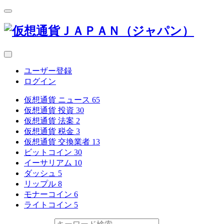
ユーザー登録
ログイン
仮想通貨 ニュース
65
仮想通貨 投資
30
仮想通貨 法案
2
仮想通貨 税金
3
仮想通貨 交換業者
13
ビットコイン
30
イーサリアム
10
ダッシュ
5
リップル
8
モナーコイン
6
ライトコイン
5