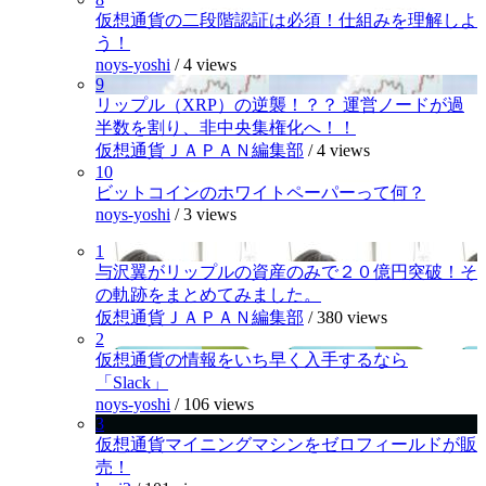
仮想通貨の二段階認証は必須！仕組みを理解しよ
う！
noys-yoshi
/
4 views
9
リップル（XRP）の逆襲！？？ 運営ノードが過
半数を割り、非中央集権化へ！！
仮想通貨ＪＡＰＡＮ編集部
/
4 views
10
ビットコインのホワイトペーパーって何？
noys-yoshi
/
3 views
1
与沢翼がリップルの資産のみで２０億円突破！そ
の軌跡をまとめてみました。
仮想通貨ＪＡＰＡＮ編集部
/
380 views
2
仮想通貨の情報をいち早く入手するなら
「Slack」
noys-yoshi
/
106 views
3
仮想通貨マイニングマシンをゼロフィールドが販
売！