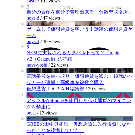
kasi2
/
101 views
4
自分の資産を自分で管理出来る「分散型取引所」
noys.d
/
47 views
5
ゲームして仮想通貨を稼ごう！話題の仮想通貨ゲ
ーム
noys.d
/
30 views
6
NEMに実装されるカタパルトって？「mijin
v.2（Catapult）の詳細
noys-yoshi
/
22 views
7
電話番号を乗っ取り、仮想通貨を盗む！19歳のハ
ッカーが逮捕！高級車を複数台購入
仮想通貨ＪＡＰＡＮ編集部
/
20 views
8
アップルがiPhoneを使用した仮想通貨のマイニン
グを禁止に！
otya.
/
17 views
9
GREEの田中良和氏。仮想通貨に先行投資しなか
ったことを後悔していた！