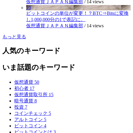
仮想通貨ＪＡＰＡＮ編集部
/
14 views
10
ビットコインの単位が変更！？BTC⇒Bitsに変換
し1,000,000分の1で表記に。
仮想通貨ＪＡＰＡＮ編集部
/
14 views
もっと見る
人気のキーワード
いま話題のキーワード
仮想通貨
50
初心者
17
仮想通貨取引所
15
暗号通貨
8
投資
7
コインチェック
5
アルトコイン
5
ビットコイン
4
ビットコインとは
3