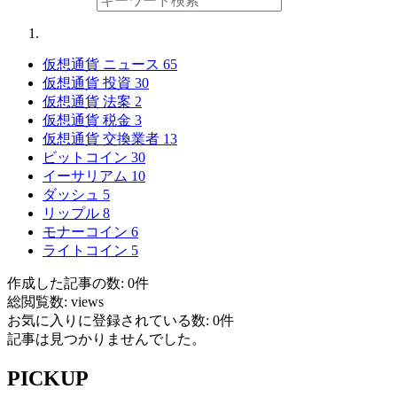
仮想通貨 ニュース
65
仮想通貨 投資
30
仮想通貨 法案
2
仮想通貨 税金
3
仮想通貨 交換業者
13
ビットコイン
30
イーサリアム
10
ダッシュ
5
リップル
8
モナーコイン
6
ライトコイン
5
作成した記事の数: 0件
総閲覧数: views
お気に入りに登録されている数: 0件
記事は見つかりませんでした。
PICKUP