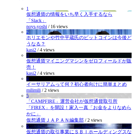
1
仮想通貨の情報をいち早く入手するなら
「Slack」
noys-yoshi
/
16 views
2
ホリエモンや竹中平蔵氏のビットコインは今後ど
うなる？
kasi2
/
4 views
3
仮想通貨マイニングマシンをゼロフィールドが販
売！
kasi2
/
4 views
4
イーサリアムって何？初心者向けに簡単まとめ
milimili
/
2 views
5
「CAMPFIRE」運営会社が仮想通貨取引所
「FIREX」を開設！家入一真「お金をよりなめら
かに」
仮想通貨ＪＡＰＡＮ編集部
/
2 views
6
仮想通貨の取引事業にＳＢＩホールディングスな