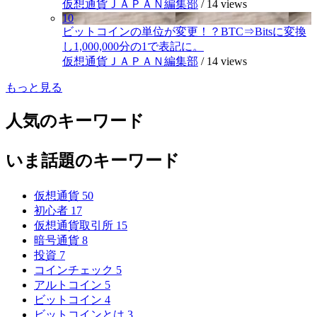
仮想通貨ＪＡＰＡＮ編集部
/
14 views
10
ビットコインの単位が変更！？BTC⇒Bitsに変換
し1,000,000分の1で表記に。
仮想通貨ＪＡＰＡＮ編集部
/
14 views
もっと見る
人気のキーワード
いま話題のキーワード
仮想通貨
50
初心者
17
仮想通貨取引所
15
暗号通貨
8
投資
7
コインチェック
5
アルトコイン
5
ビットコイン
4
ビットコインとは
3