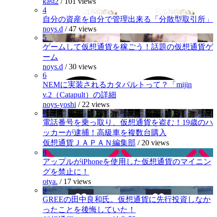
kasi2
/
101 views
4
自分の資産を自分で管理出来る「分散型取引所」
noys.d
/
47 views
5
ゲームして仮想通貨を稼ごう！話題の仮想通貨ゲ
ーム
noys.d
/
30 views
6
NEMに実装されるカタパルトって？「mijin
v.2（Catapult）の詳細
noys-yoshi
/
22 views
7
電話番号を乗っ取り、仮想通貨を盗む！19歳のハ
ッカーが逮捕！高級車を複数台購入
仮想通貨ＪＡＰＡＮ編集部
/
20 views
8
アップルがiPhoneを使用した仮想通貨のマイニン
グを禁止に！
otya.
/
17 views
9
GREEの田中良和氏。仮想通貨に先行投資しなか
ったことを後悔していた！