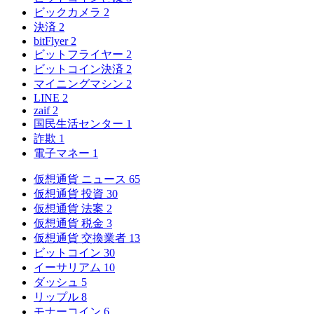
ビックカメラ
2
決済
2
bitFlyer
2
ビットフライヤー
2
ビットコイン決済
2
マイニングマシン
2
LINE
2
zaif
2
国民生活センター
1
詐欺
1
電子マネー
1
仮想通貨 ニュース
65
仮想通貨 投資
30
仮想通貨 法案
2
仮想通貨 税金
3
仮想通貨 交換業者
13
ビットコイン
30
イーサリアム
10
ダッシュ
5
リップル
8
モナーコイン
6