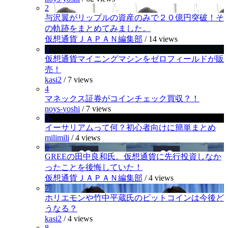
2
与沢翼がリップルの資産のみで２０億円突破！そ
の軌跡をまとめてみました。
仮想通貨ＪＡＰＡＮ編集部
/
14 views
3
仮想通貨マイニングマシンをゼロフィールドが販
売！
kasi2
/
7 views
4
マネックス証券がコインチェック買収？！
noys-yoshi
/
7 views
5
イーサリアムって何？初心者向けに簡単まとめ
milimili
/
4 views
6
GREEの田中良和氏。仮想通貨に先行投資しなか
ったことを後悔していた！
仮想通貨ＪＡＰＡＮ編集部
/
4 views
7
ホリエモンや竹中平蔵氏のビットコインは今後ど
うなる？
kasi2
/
4 views
8