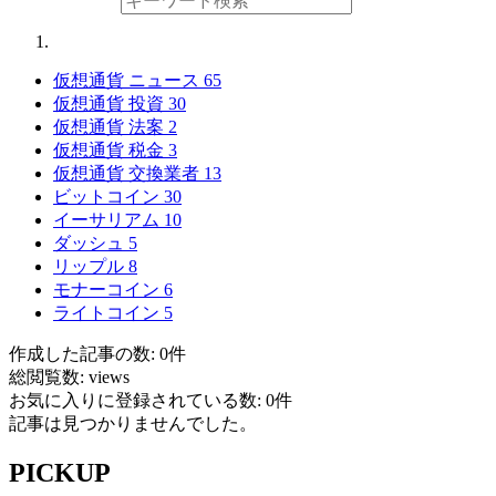
仮想通貨 ニュース
65
仮想通貨 投資
30
仮想通貨 法案
2
仮想通貨 税金
3
仮想通貨 交換業者
13
ビットコイン
30
イーサリアム
10
ダッシュ
5
リップル
8
モナーコイン
6
ライトコイン
5
作成した記事の数: 0件
総閲覧数: views
お気に入りに登録されている数: 0件
記事は見つかりませんでした。
PICKUP