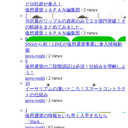
ど10社超が参入！
仮想通貨ＪＡＰＡＮ編集部
/
2 views
7
与沢翼がリップルの資産のみで２０億円突破！そ
の軌跡をまとめてみました。
仮想通貨ＪＡＰＡＮ編集部
/
2 views
8
SNSから初！LINEが仮想通貨事業に参入情報動
画
noys-yoshi
/
2 views
9
仮想通貨の二段階認証は必須！仕組みを理解しよ
う！
noys-yoshi
/
2 views
10
イーサリアムの凄いところ！スマートコントラク
トの仕組み
noys-yoshi
/
2 views
1
仮想通貨の情報をいち早く入手するなら
「Slack」
noys-yoshi
/
62 views