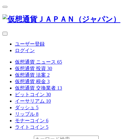
ユーザー登録
ログイン
仮想通貨 ニュース
65
仮想通貨 投資
30
仮想通貨 法案
2
仮想通貨 税金
3
仮想通貨 交換業者
13
ビットコイン
30
イーサリアム
10
ダッシュ
5
リップル
8
モナーコイン
6
ライトコイン
5