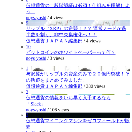
仮想通貨の二段階認証は必須！仕組みを理解しよ
う！
noys-yoshi
/
4 views
9
リップル（XRP）の逆襲！？？ 運営ノードが過
半数を割り、非中央集権化へ！！
仮想通貨ＪＡＰＡＮ編集部
/
4 views
10
ビットコインのホワイトペーパーって何？
noys-yoshi
/
3 views
1
与沢翼がリップルの資産のみで２０億円突破！そ
の軌跡をまとめてみました。
仮想通貨ＪＡＰＡＮ編集部
/
380 views
2
仮想通貨の情報をいち早く入手するなら
「Slack」
noys-yoshi
/
106 views
3
仮想通貨マイニングマシンをゼロフィールドが販
売！