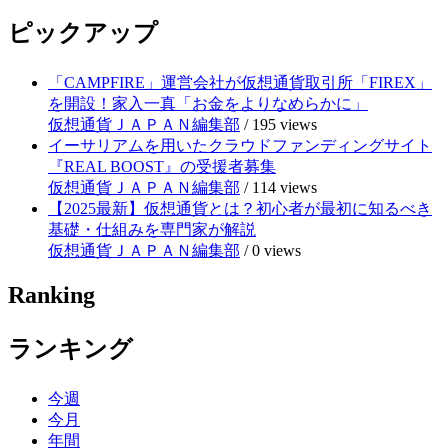
ピックアップ
「CAMPFIRE」運営会社が仮想通貨取引所「FIREX」
を開設！家入一真「お金をよりなめらかに」
仮想通貨ＪＡＰＡＮ編集部
/
195 views
イーサリアムを用いたクラウドファンディングサイト
『REAL BOOST』の受援者募集
仮想通貨ＪＡＰＡＮ編集部
/
114 views
【2025最新】仮想通貨とは？初心者が最初に知るべき
基礎・仕組みを専門家が解説
仮想通貨ＪＡＰＡＮ編集部
/
0 views
Ranking
ランキング
今週
今月
年間