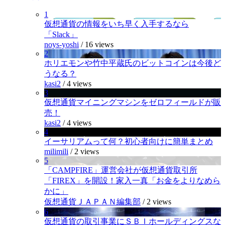
1
仮想通貨の情報をいち早く入手するなら
「Slack」
noys-yoshi
/
16 views
2
ホリエモンや竹中平蔵氏のビットコインは今後ど
うなる？
kasi2
/
4 views
3
仮想通貨マイニングマシンをゼロフィールドが販
売！
kasi2
/
4 views
4
イーサリアムって何？初心者向けに簡単まとめ
milimili
/
2 views
5
「CAMPFIRE」運営会社が仮想通貨取引所
「FIREX」を開設！家入一真「お金をよりなめら
かに」
仮想通貨ＪＡＰＡＮ編集部
/
2 views
6
仮想通貨の取引事業にＳＢＩホールディングスな