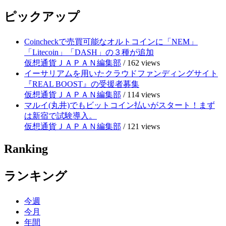
ピックアップ
Coincheckで売買可能なオルトコインに「NEM」
「Litecoin」「DASH」の３種が追加
仮想通貨ＪＡＰＡＮ編集部
/
162 views
イーサリアムを用いたクラウドファンディングサイト
『REAL BOOST』の受援者募集
仮想通貨ＪＡＰＡＮ編集部
/
114 views
マルイ(丸井)でもビットコイン払いがスタート！まず
は新宿で試験導入。
仮想通貨ＪＡＰＡＮ編集部
/
121 views
Ranking
ランキング
今週
今月
年間