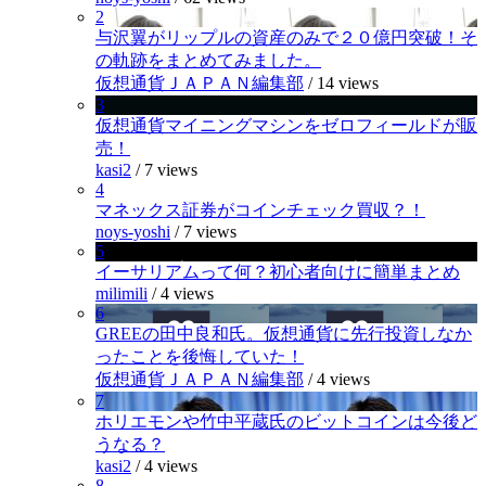
2
与沢翼がリップルの資産のみで２０億円突破！そ
の軌跡をまとめてみました。
仮想通貨ＪＡＰＡＮ編集部
/
14 views
3
仮想通貨マイニングマシンをゼロフィールドが販
売！
kasi2
/
7 views
4
マネックス証券がコインチェック買収？！
noys-yoshi
/
7 views
5
イーサリアムって何？初心者向けに簡単まとめ
milimili
/
4 views
6
GREEの田中良和氏。仮想通貨に先行投資しなか
ったことを後悔していた！
仮想通貨ＪＡＰＡＮ編集部
/
4 views
7
ホリエモンや竹中平蔵氏のビットコインは今後ど
うなる？
kasi2
/
4 views
8