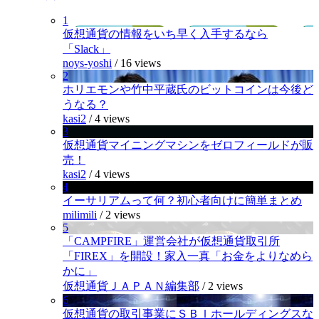
1
仮想通貨の情報をいち早く入手するなら
「Slack」
noys-yoshi
/
16 views
2
ホリエモンや竹中平蔵氏のビットコインは今後ど
うなる？
kasi2
/
4 views
3
仮想通貨マイニングマシンをゼロフィールドが販
売！
kasi2
/
4 views
4
イーサリアムって何？初心者向けに簡単まとめ
milimili
/
2 views
5
「CAMPFIRE」運営会社が仮想通貨取引所
「FIREX」を開設！家入一真「お金をよりなめら
かに」
仮想通貨ＪＡＰＡＮ編集部
/
2 views
6
仮想通貨の取引事業にＳＢＩホールディングスな