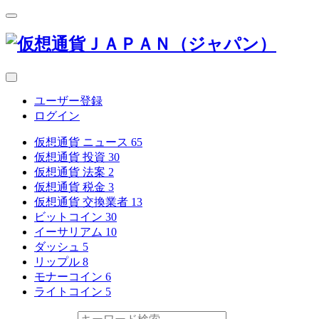
ユーザー登録
ログイン
仮想通貨 ニュース
65
仮想通貨 投資
30
仮想通貨 法案
2
仮想通貨 税金
3
仮想通貨 交換業者
13
ビットコイン
30
イーサリアム
10
ダッシュ
5
リップル
8
モナーコイン
6
ライトコイン
5