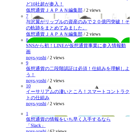
ど10社超が参入！
仮想通貨ＪＡＰＡＮ編集部
/
2 views
7
与沢翼がリップルの資産のみで２０億円突破！そ
の軌跡をまとめてみました。
仮想通貨ＪＡＰＡＮ編集部
/
2 views
8
SNSから初！LINEが仮想通貨事業に参入情報動
画
noys-yoshi
/
2 views
9
仮想通貨の二段階認証は必須！仕組みを理解しよ
う！
noys-yoshi
/
2 views
10
イーサリアムの凄いところ！スマートコントラク
トの仕組み
noys-yoshi
/
2 views
1
仮想通貨の情報をいち早く入手するなら
「Slack」
noys-yoshi
/
62 views