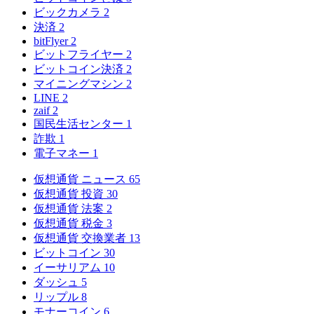
ビックカメラ
2
決済
2
bitFlyer
2
ビットフライヤー
2
ビットコイン決済
2
マイニングマシン
2
LINE
2
zaif
2
国民生活センター
1
詐欺
1
電子マネー
1
仮想通貨 ニュース
65
仮想通貨 投資
30
仮想通貨 法案
2
仮想通貨 税金
3
仮想通貨 交換業者
13
ビットコイン
30
イーサリアム
10
ダッシュ
5
リップル
8
モナーコイン
6