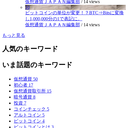
仮想通貨ＪＡＰＡＮ編集部
/
14 views
10
ビットコインの単位が変更！？BTC⇒Bitsに変換
し1,000,000分の1で表記に。
仮想通貨ＪＡＰＡＮ編集部
/
14 views
もっと見る
人気のキーワード
いま話題のキーワード
仮想通貨
50
初心者
17
仮想通貨取引所
15
暗号通貨
8
投資
7
コインチェック
5
アルトコイン
5
ビットコイン
4
ビットコインとは
3