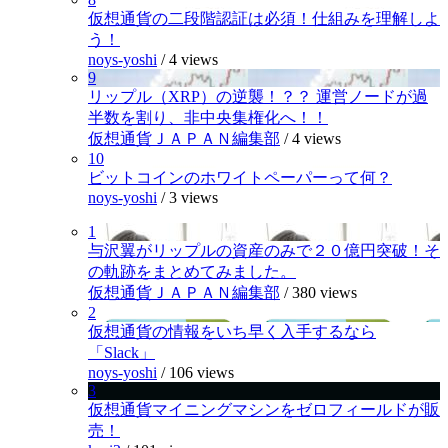
仮想通貨の二段階認証は必須！仕組みを理解しよ
う！
noys-yoshi
/
4 views
9
リップル（XRP）の逆襲！？？ 運営ノードが過
半数を割り、非中央集権化へ！！
仮想通貨ＪＡＰＡＮ編集部
/
4 views
10
ビットコインのホワイトペーパーって何？
noys-yoshi
/
3 views
1
与沢翼がリップルの資産のみで２０億円突破！そ
の軌跡をまとめてみました。
仮想通貨ＪＡＰＡＮ編集部
/
380 views
2
仮想通貨の情報をいち早く入手するなら
「Slack」
noys-yoshi
/
106 views
3
仮想通貨マイニングマシンをゼロフィールドが販
売！