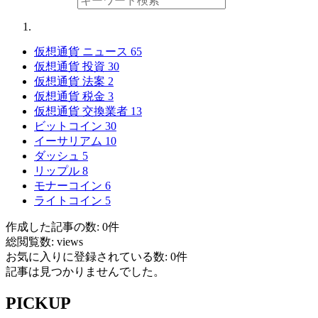
仮想通貨 ニュース
65
仮想通貨 投資
30
仮想通貨 法案
2
仮想通貨 税金
3
仮想通貨 交換業者
13
ビットコイン
30
イーサリアム
10
ダッシュ
5
リップル
8
モナーコイン
6
ライトコイン
5
作成した記事の数: 0件
総閲覧数: views
お気に入りに登録されている数: 0件
記事は見つかりませんでした。
PICKUP