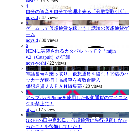
kasi2
/
101 views
4
自分の資産を自分で管理出来る「分散型取引所」
noys.d
/
47 views
5
ゲームして仮想通貨を稼ごう！話題の仮想通貨ゲ
ーム
noys.d
/
30 views
6
NEMに実装されるカタパルトって？「mijin
v.2（Catapult）の詳細
noys-yoshi
/
22 views
7
電話番号を乗っ取り、仮想通貨を盗む！19歳のハ
ッカーが逮捕！高級車を複数台購入
仮想通貨ＪＡＰＡＮ編集部
/
20 views
8
アップルがiPhoneを使用した仮想通貨のマイニン
グを禁止に！
otya.
/
17 views
9
GREEの田中良和氏。仮想通貨に先行投資しなか
ったことを後悔していた！