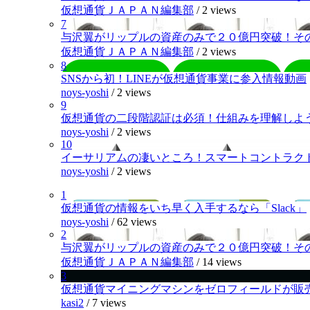
仮想通貨ＪＡＰＡＮ編集部
/
2 views
7
与沢翼がリップルの資産のみで２０億円突破！そ
仮想通貨ＪＡＰＡＮ編集部
/
2 views
8
SNSから初！LINEが仮想通貨事業に参入情報動画
noys-yoshi
/
2 views
9
仮想通貨の二段階認証は必須！仕組みを理解しよ
noys-yoshi
/
2 views
10
イーサリアムの凄いところ！スマートコントラク
noys-yoshi
/
2 views
1
仮想通貨の情報をいち早く入手するなら「Slack」
noys-yoshi
/
62 views
2
与沢翼がリップルの資産のみで２０億円突破！そ
仮想通貨ＪＡＰＡＮ編集部
/
14 views
3
仮想通貨マイニングマシンをゼロフィールドが販
kasi2
/
7 views