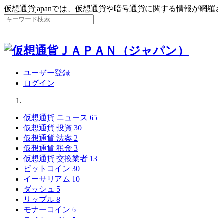
仮想通貨japanでは、仮想通貨や暗号通貨に関する情報が網
ユーザー登録
ログイン
仮想通貨 ニュース
65
仮想通貨 投資
30
仮想通貨 法案
2
仮想通貨 税金
3
仮想通貨 交換業者
13
ビットコイン
30
イーサリアム
10
ダッシュ
5
リップル
8
モナーコイン
6