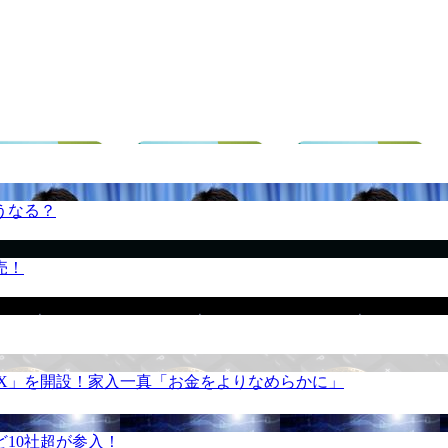
うなる？
売！
REX」を開設！家入一真「お金をよりなめらかに」
10社超が参入！