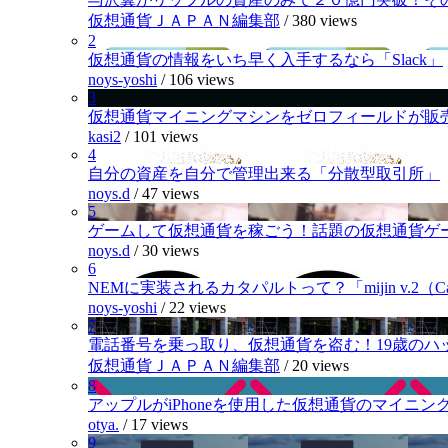
仮想通貨ＪＡＰＡＮ編集部
/
380 views
2
仮想通貨の情報をいち早く入手するなら「Slack」
noys-yoshi
/
106 views
3
仮想通貨マイニングマシンをゼロフィールドが販
kasi2
/
101 views
4
自分の資産を自分で管理出来る「分散型取引所」
noys.d
/
47 views
5
ゲームして仮想通貨を稼ごう！話題の仮想通貨ゲ
noys.d
/
30 views
6
NEMに実装されるカタパルトって？「mijin v.2（Cat
noys-yoshi
/
22 views
7
電話番号を乗っ取り、仮想通貨を盗む！19歳のハ
仮想通貨ＪＡＰＡＮ編集部
/
20 views
8
アップルがiPhoneを使用した仮想通貨のマイニン
otya.
/
17 views
9