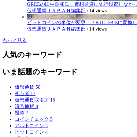
GREEの田中良和氏。仮想通貨に先行投資しなか
仮想通貨ＪＡＰＡＮ編集部
/
14 views
10
ビットコインの単位が変更！？BTC⇒Bitsに変換し1,
仮想通貨ＪＡＰＡＮ編集部
/
14 views
もっと見る
人気のキーワード
いま話題のキーワード
仮想通貨
50
初心者
17
仮想通貨取引所
15
暗号通貨
8
投資
7
コインチェック
5
アルトコイン
5
ビットコイン
4