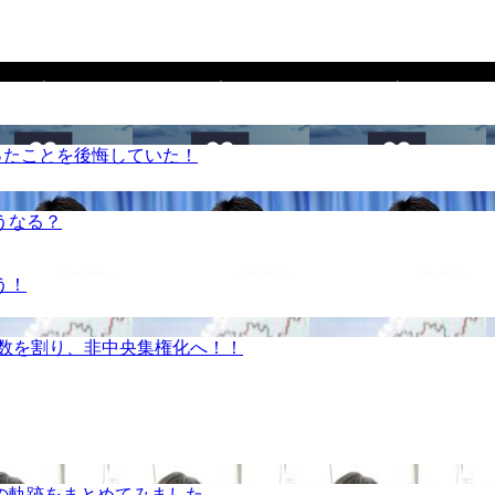
ったことを後悔していた！
うなる？
う！
半数を割り、非中央集権化へ！！
の軌跡をまとめてみました。