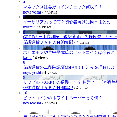
4
マネックス証券がコインチェック買収？！
noys-yoshi
/
7 views
5
イーサリアムって何？初心者向けに簡単まとめ
milimili
/
4 views
6
GREEの田中良和氏。仮想通貨に先行投資しなか
仮想通貨ＪＡＰＡＮ編集部
/
4 views
7
ホリエモンや竹中平蔵氏のビットコインは今後ど
kasi2
/
4 views
8
仮想通貨の二段階認証は必須！仕組みを理解しよ
noys-yoshi
/
4 views
9
リップル（XRP）の逆襲！？？ 運営ノードが過
仮想通貨ＪＡＰＡＮ編集部
/
4 views
10
ビットコインのホワイトペーパーって何？
noys-yoshi
/
3 views
1
与沢翼がリップルの資産のみで２０億円突破！そ