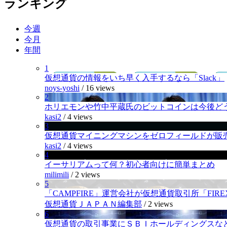
ランキング
今週
今月
年間
1
仮想通貨の情報をいち早く入手するなら「Slack」
noys-yoshi
/
16 views
2
ホリエモンや竹中平蔵氏のビットコインは今後ど
kasi2
/
4 views
3
仮想通貨マイニングマシンをゼロフィールドが販
kasi2
/
4 views
4
イーサリアムって何？初心者向けに簡単まとめ
milimili
/
2 views
5
「CAMPFIRE」運営会社が仮想通貨取引所「FI
仮想通貨ＪＡＰＡＮ編集部
/
2 views
6
仮想通貨の取引事業にＳＢＩホールディングスなど