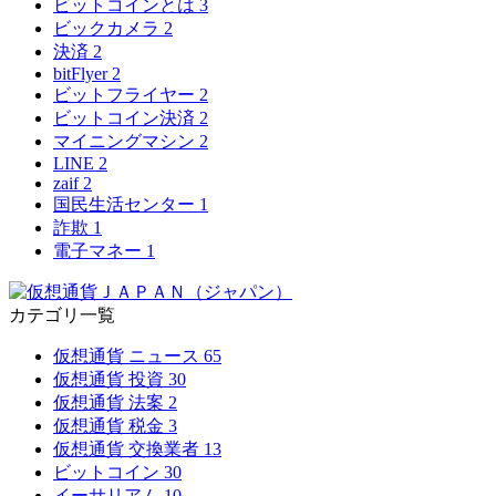
ビットコインとは
3
ビックカメラ
2
決済
2
bitFlyer
2
ビットフライヤー
2
ビットコイン決済
2
マイニングマシン
2
LINE
2
zaif
2
国民生活センター
1
詐欺
1
電子マネー
1
カテゴリ一覧
仮想通貨 ニュース
65
仮想通貨 投資
30
仮想通貨 法案
2
仮想通貨 税金
3
仮想通貨 交換業者
13
ビットコイン
30
イーサリアム
10