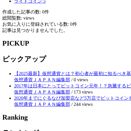
ライトコイン
5
作成した記事の数: 0件
総閲覧数: views
お気に入りに登録されている数: 0件
記事は見つかりませんでした。
PICKUP
ピックアップ
【2025最新】仮想通貨とは？初心者が最初に知るべき
仮想通貨ＪＡＰＡＮ編集部
/
0 views
2017年は日本にとってビットコイン元年！？急騰する
仮想通貨ＪＡＰＡＮ編集部
/
173 views
2020年までにぐるなび加盟店など5万店でビットコイ
仮想通貨ＪＡＰＡＮ編集部
/
244 views
Ranking