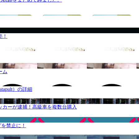
売！
ーム
apult）の詳細
ッカーが逮捕！高級車を複数台購入
グを禁止に！