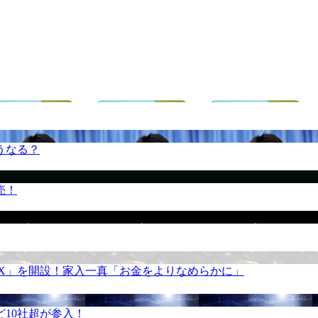
うなる？
売！
REX」を開設！家入一真「お金をよりなめらかに」
10社超が参入！