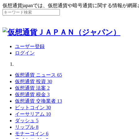
仮想通貨japanでは、仮想通貨や暗号通貨に関する情報が網
ユーザー登録
ログイン
仮想通貨 ニュース
65
仮想通貨 投資
30
仮想通貨 法案
2
仮想通貨 税金
3
仮想通貨 交換業者
13
ビットコイン
30
イーサリアム
10
ダッシュ
5
リップル
8
モナーコイン
6