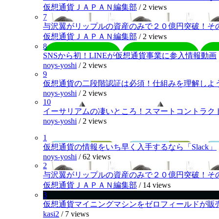
仮想通貨ＪＡＰＡＮ編集部
/
2 views
7
与沢翼がリップルの資産のみで２０億円突破！そ
仮想通貨ＪＡＰＡＮ編集部
/
2 views
8
SNSから初！LINEが仮想通貨事業に参入情報動画
noys-yoshi
/
2 views
9
仮想通貨の二段階認証は必須！仕組みを理解しよ
noys-yoshi
/
2 views
10
イーサリアムの凄いところ！スマートコントラク
noys-yoshi
/
2 views
1
仮想通貨の情報をいち早く入手するなら「Slack」
noys-yoshi
/
62 views
2
与沢翼がリップルの資産のみで２０億円突破！そ
仮想通貨ＪＡＰＡＮ編集部
/
14 views
3
仮想通貨マイニングマシンをゼロフィールドが販
kasi2
/
7 views