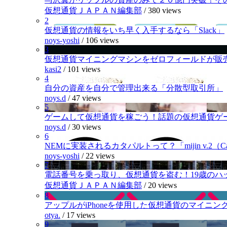
仮想通貨ＪＡＰＡＮ編集部
/
380 views
2
仮想通貨の情報をいち早く入手するなら「Slack」
noys-yoshi
/
106 views
3
仮想通貨マイニングマシンをゼロフィールドが販
kasi2
/
101 views
4
自分の資産を自分で管理出来る「分散型取引所」
noys.d
/
47 views
5
ゲームして仮想通貨を稼ごう！話題の仮想通貨ゲ
noys.d
/
30 views
6
NEMに実装されるカタパルトって？「mijin v.2（Cat
noys-yoshi
/
22 views
7
電話番号を乗っ取り、仮想通貨を盗む！19歳のハ
仮想通貨ＪＡＰＡＮ編集部
/
20 views
8
アップルがiPhoneを使用した仮想通貨のマイニン
otya.
/
17 views
9