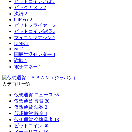
ビットコインとは
3
ビックカメラ
2
決済
2
bitFlyer
2
ビットフライヤー
2
ビットコイン決済
2
マイニングマシン
2
LINE
2
zaif
2
国民生活センター
1
詐欺
1
電子マネー
1
カテゴリ一覧
仮想通貨 ニュース
65
仮想通貨 投資
30
仮想通貨 法案
2
仮想通貨 税金
3
仮想通貨 交換業者
13
ビットコイン
30
イーサリアム
10