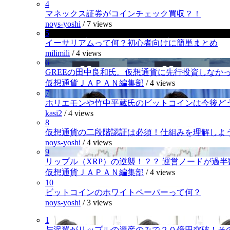
4
マネックス証券がコインチェック買収？！
noys-yoshi
/
7 views
5
イーサリアムって何？初心者向けに簡単まとめ
milimili
/
4 views
6
GREEの田中良和氏。仮想通貨に先行投資しなか
仮想通貨ＪＡＰＡＮ編集部
/
4 views
7
ホリエモンや竹中平蔵氏のビットコインは今後ど
kasi2
/
4 views
8
仮想通貨の二段階認証は必須！仕組みを理解しよ
noys-yoshi
/
4 views
9
リップル（XRP）の逆襲！？？ 運営ノードが過
仮想通貨ＪＡＰＡＮ編集部
/
4 views
10
ビットコインのホワイトペーパーって何？
noys-yoshi
/
3 views
1
与沢翼がリップルの資産のみで２０億円突破！そ