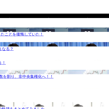
ったことを後悔していた！
うなる？
う！
半数を割り、非中央集権化へ！！
の軌跡をまとめてみました。