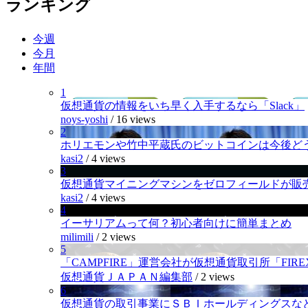
ランキング
今週
今月
年間
1
仮想通貨の情報をいち早く入手するなら「Slack」
noys-yoshi
/
16 views
2
ホリエモンや竹中平蔵氏のビットコインは今後ど
kasi2
/
4 views
3
仮想通貨マイニングマシンをゼロフィールドが販
kasi2
/
4 views
4
イーサリアムって何？初心者向けに簡単まとめ
milimili
/
2 views
5
「CAMPFIRE」運営会社が仮想通貨取引所「FI
仮想通貨ＪＡＰＡＮ編集部
/
2 views
6
仮想通貨の取引事業にＳＢＩホールディングスなど