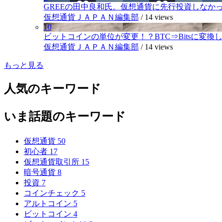
GREEの田中良和氏。仮想通貨に先行投資しなか
仮想通貨ＪＡＰＡＮ編集部
/
14 views
10
ビットコインの単位が変更！？BTC⇒Bitsに変換し1,
仮想通貨ＪＡＰＡＮ編集部
/
14 views
もっと見る
人気のキーワード
いま話題のキーワード
仮想通貨
50
初心者
17
仮想通貨取引所
15
暗号通貨
8
投資
7
コインチェック
5
アルトコイン
5
ビットコイン
4