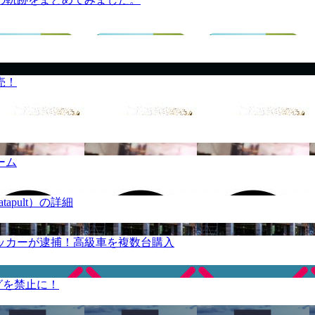
売！
ーム
apult）の詳細
ッカーが逮捕！高級車を複数台購入
グを禁止に！