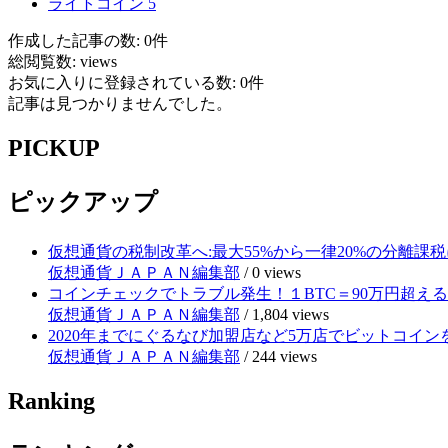
ライトコイン
5
作成した記事の数: 0件
総閲覧数: views
お気に入りに登録されている数: 0件
記事は見つかりませんでした。
PICKUP
ピックアップ
仮想通貨の税制改革へ:最大55%から一律20%の分離課税
仮想通貨ＪＡＰＡＮ編集部
/
0 views
コインチェックでトラブル発生！１BTC＝90万円超え
仮想通貨ＪＡＰＡＮ編集部
/
1,804 views
2020年までにぐるなび加盟店など5万店でビットコイ
仮想通貨ＪＡＰＡＮ編集部
/
244 views
Ranking