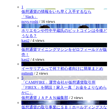
1
仮想通貨の情報をいち早く入手するなら
「Slack」
noys-yoshi
/
16 views
2
ホリエモンや竹中平蔵氏のビットコインは今後ど
うなる？
kasi2
/
4 views
3
仮想通貨マイニングマシンをゼロフィールドが販
売！
kasi2
/
4 views
4
イーサリアムって何？初心者向けに簡単まとめ
milimili
/
2 views
5
「CAMPFIRE」運営会社が仮想通貨取引所
「FIREX」を開設！家入一真「お金をよりなめら
かに」
仮想通貨ＪＡＰＡＮ編集部
/
2 views
6
仮想通貨の取引事業にＳＢＩホールディングスな