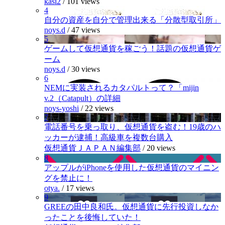
kasi2
/
101 views
4
自分の資産を自分で管理出来る「分散型取引所」
noys.d
/
47 views
5
ゲームして仮想通貨を稼ごう！話題の仮想通貨ゲ
ーム
noys.d
/
30 views
6
NEMに実装されるカタパルトって？「mijin
v.2（Catapult）の詳細
noys-yoshi
/
22 views
7
電話番号を乗っ取り、仮想通貨を盗む！19歳のハ
ッカーが逮捕！高級車を複数台購入
仮想通貨ＪＡＰＡＮ編集部
/
20 views
8
アップルがiPhoneを使用した仮想通貨のマイニン
グを禁止に！
otya.
/
17 views
9
GREEの田中良和氏。仮想通貨に先行投資しなか
ったことを後悔していた！