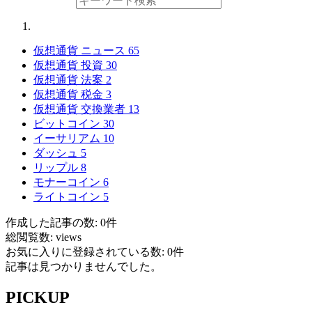
仮想通貨 ニュース
65
仮想通貨 投資
30
仮想通貨 法案
2
仮想通貨 税金
3
仮想通貨 交換業者
13
ビットコイン
30
イーサリアム
10
ダッシュ
5
リップル
8
モナーコイン
6
ライトコイン
5
作成した記事の数: 0件
総閲覧数: views
お気に入りに登録されている数: 0件
記事は見つかりませんでした。
PICKUP