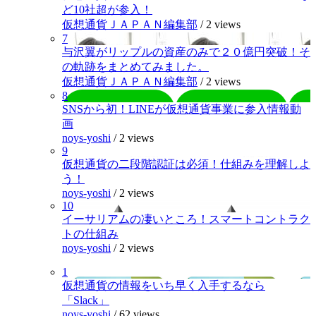
ど10社超が参入！
仮想通貨ＪＡＰＡＮ編集部
/
2 views
7
与沢翼がリップルの資産のみで２０億円突破！そ
の軌跡をまとめてみました。
仮想通貨ＪＡＰＡＮ編集部
/
2 views
8
SNSから初！LINEが仮想通貨事業に参入情報動
画
noys-yoshi
/
2 views
9
仮想通貨の二段階認証は必須！仕組みを理解しよ
う！
noys-yoshi
/
2 views
10
イーサリアムの凄いところ！スマートコントラク
トの仕組み
noys-yoshi
/
2 views
1
仮想通貨の情報をいち早く入手するなら
「Slack」
noys-yoshi
/
62 views