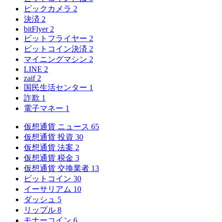
ビックカメラ
2
決済
2
bitFlyer
2
ビットフライヤー
2
ビットコイン決済
2
マイニングマシン
2
LINE
2
zaif
2
国民生活センター
1
詐欺
1
電子マネー
1
仮想通貨 ニュース
65
仮想通貨 投資
30
仮想通貨 法案
2
仮想通貨 税金
3
仮想通貨 交換業者
13
ビットコイン
30
イーサリアム
10
ダッシュ
5
リップル
8
モナーコイン
6