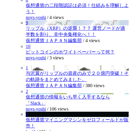
仮想通貨の二段階認証は必須！仕組みを理解しよ
う！
noys-yoshi
/
4 views
9
リップル（XRP）の逆襲！？？ 運営ノードが過
半数を割り、非中央集権化へ！！
仮想通貨ＪＡＰＡＮ編集部
/
4 views
10
ビットコインのホワイトペーパーって何？
noys-yoshi
/
3 views
1
与沢翼がリップルの資産のみで２０億円突破！そ
の軌跡をまとめてみました。
仮想通貨ＪＡＰＡＮ編集部
/
380 views
2
仮想通貨の情報をいち早く入手するなら
「Slack」
noys-yoshi
/
106 views
3
仮想通貨マイニングマシンをゼロフィールドが販
売！