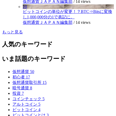
仮想通貨ＪＡＰＡＮ編集部
/
14 views
10
ビットコインの単位が変更！？BTC⇒Bitsに変換
し1,000,000分の1で表記に。
仮想通貨ＪＡＰＡＮ編集部
/
14 views
もっと見る
人気のキーワード
いま話題のキーワード
仮想通貨
50
初心者
17
仮想通貨取引所
15
暗号通貨
8
投資
7
コインチェック
5
アルトコイン
5
ビットコイン
4
ビットコインとは
3