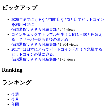
ピックアップ
2020年までにぐるなび加盟店など5万店でビットコイン
を利用可能に！
仮想通貨ＪＡＰＡＮ編集部
/
244 views
コインチェックでトラブル発生！１BTC＝90万円超え
る！？サーバー落ち直後のまとめ
仮想通貨ＪＡＰＡＮ編集部
/
1,804 views
2017年は日本にとってビットコイン元年！？急騰する
ビットコインの謎に迫る。
仮想通貨ＪＡＰＡＮ編集部
/
173 views
Ranking
ランキング
今週
今月
年間