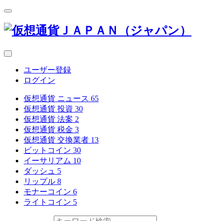
ユーザー登録
ログイン
仮想通貨 ニュース
65
仮想通貨 投資
30
仮想通貨 法案
2
仮想通貨 税金
3
仮想通貨 交換業者
13
ビットコイン
30
イーサリアム
10
ダッシュ
5
リップル
8
モナーコイン
6
ライトコイン
5