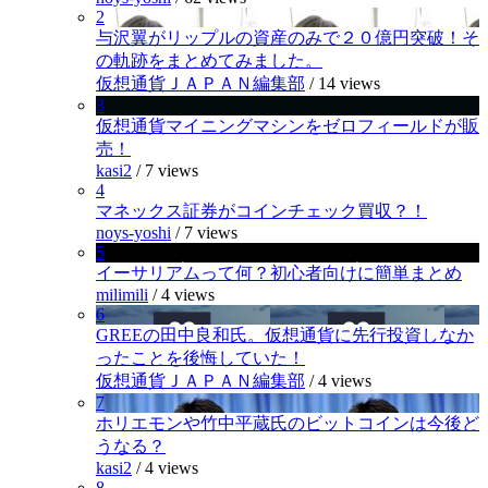
2
与沢翼がリップルの資産のみで２０億円突破！そ
の軌跡をまとめてみました。
仮想通貨ＪＡＰＡＮ編集部
/
14 views
3
仮想通貨マイニングマシンをゼロフィールドが販
売！
kasi2
/
7 views
4
マネックス証券がコインチェック買収？！
noys-yoshi
/
7 views
5
イーサリアムって何？初心者向けに簡単まとめ
milimili
/
4 views
6
GREEの田中良和氏。仮想通貨に先行投資しなか
ったことを後悔していた！
仮想通貨ＪＡＰＡＮ編集部
/
4 views
7
ホリエモンや竹中平蔵氏のビットコインは今後ど
うなる？
kasi2
/
4 views
8